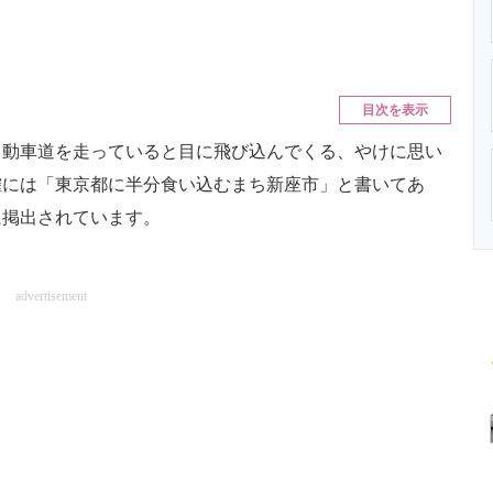
ニクス専門サイト
電子設計の基本と応用
エネルギーの専
目次を表示
動車道を走っていると目に飛び込んでくる、やけに思い
確には「東京都に半分食い込むまち新座市」と書いてあ
に掲出されています。
advertisement