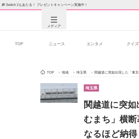
🎁 Switch 2もあたる！ プレゼントキャンペーン実施中！
メディア
TOP
ニュース
エンタメ
クイズ
注目記事を集めた総合ページ
ITの今
TOP
>
地域
>
埼玉県
>
関越道に突如出現した「東京都に
ビジネスと働き方のヒント
AI活用
埼玉県
関越道に突如
ITエンジニア向け専門サイト
企業向けI
むまち」横断
なるほど納得