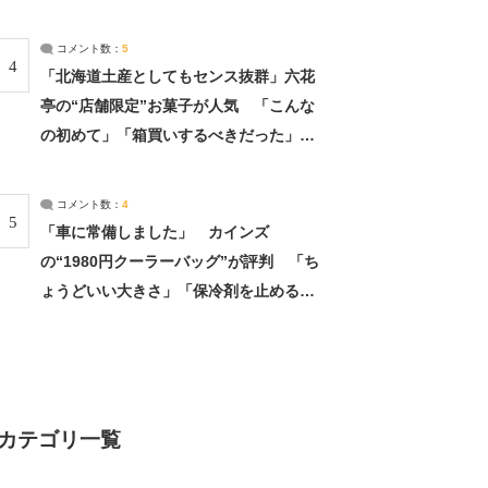
（2/4） | 兵庫県 ねとらぼリサーチ：2ペ
ージ目
コメント数：
5
4
「北海道土産としてもセンス抜群」六花
亭の“店舗限定”お菓子が人気 「こんな
の初めて」「箱買いするべきだった」
（1/2） | 北海道 ねとらぼリサーチ
コメント数：
4
5
「車に常備しました」 カインズ
の“1980円クーラーバッグ”が評判 「ち
ょうどいい大きさ」「保冷剤を止めるベ
ルトが良い」（1/5） | ライフ ねとらぼ
リサーチ
カテゴリ一覧