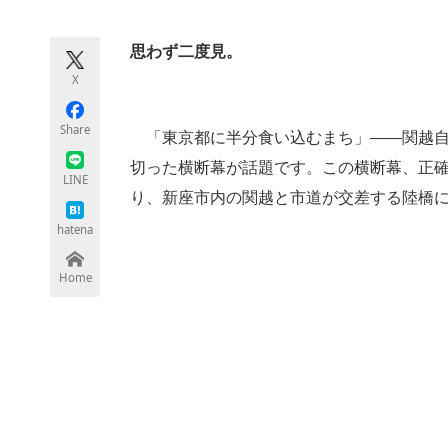
モノづくり技術者専門サイト
エレクトロ
思わず二度見。
X
ちょっと気になるネットの話題
Share
「東京都に半分食い込むまち」――関越自
切った横断幕が話題です。この横断幕、正
LINE
り、新座市内の関越と市道が交差する陸橋
hatena
Home