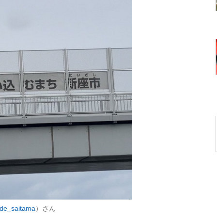
de_saitama
）さん