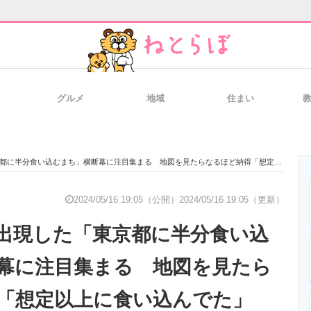
グルメ
地域
住まい
と未来を見通す
スマホと通信の最新トレンド
進化するPCとデ
半分食い込むまち」横断幕に注目集まる 地図を見たらなるほど納得「想定以上に食い込んでた」
のいまが分かる
企業ITのトレンドを詳説
経営リーダーの
2024/05/16 19:05（公開）
2024/05/16 19:05（更新）
出現した「東京都に半分食い込
T製品の総合サイト
IT製品の技術・比較・事例
製造業のIT導入
幕に注目集まる 地図を見たら
「想定以上に食い込んでた」