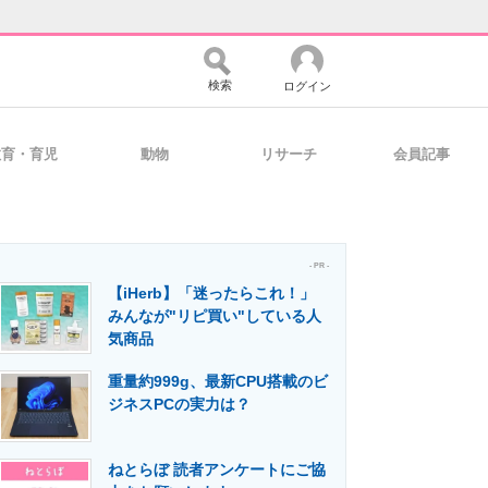
検索
ログイン
教育・育児
動物
リサーチ
会員記事
バイスの未来
好きが集まる 比べて選べる
- PR -
【iHerb】「迷ったらこれ！」
コミュニティ
マーケ×ITの今がよく分かる
みんなが"リピ買い"している人
気商品
重量約999g、最新CPU搭載のビ
・活用を支援
ジネスPCの実力は？
ねとらぼ 読者アンケートにご協