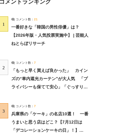
コメントランキング
コメント数：
21
1
一番好きな「韓国の男性俳優」は？
【2026年版・人気投票実施中】 | 芸能人
ねとらぼリサーチ
コメント数：
7
2
「もっと早く買えば良かった」 カイン
ズの“車内遮光カーテン”が大人気 「プ
ライバシーも保てて安心」「ぐっすり眠
れました」（2/2） | ライフ ねとらぼリ
サーチ：2ページ目
コメント数：
7
3
兵庫県の「ケーキ」の名店10選！ 一番
うまいと思う店はどこ？【7月12日は
「デコレーションケーキの日」！】