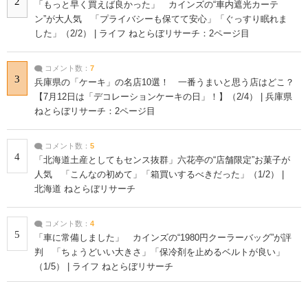
2
「もっと早く買えば良かった」 カインズの“車内遮光カーテ
ン”が大人気 「プライバシーも保てて安心」「ぐっすり眠れま
した」（2/2） | ライフ ねとらぼリサーチ：2ページ目
コメント数：
7
3
兵庫県の「ケーキ」の名店10選！ 一番うまいと思う店はどこ？
【7月12日は「デコレーションケーキの日」！】（2/4） | 兵庫県
ねとらぼリサーチ：2ページ目
コメント数：
5
4
「北海道土産としてもセンス抜群」六花亭の“店舗限定”お菓子が
人気 「こんなの初めて」「箱買いするべきだった」（1/2） |
北海道 ねとらぼリサーチ
コメント数：
4
5
「車に常備しました」 カインズの“1980円クーラーバッグ”が評
判 「ちょうどいい大きさ」「保冷剤を止めるベルトが良い」
（1/5） | ライフ ねとらぼリサーチ