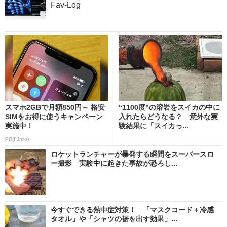
Fav-Log
スマホ2GBで月額850円～ 格安
“1100度”の溶岩をスイカの中に
SIMをお得に使うキャンペーン
入れたらどうなる？ 意外な実
実施中！
験結果に「スイカっ...
PR(IIJmio)
ロケットランチャーが暴発する瞬間をスーパースロ
ー撮影 実験中に起きた事故が恐ろし...
今すぐできる熱中症対策！ 「マスクコード＋冷感
タオル」や「シャツの裾を出す効果」...