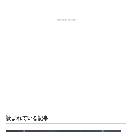
企業向けIT製品の総合サイト
IT製品の技術・比較・事例
advertisement
製造業のIT導入・活用を支援
モノづくり技術者専門サイト
エレクトロニクス専門サイト
電子設計の基本と応用
エネルギーの専門メディア
建設×テクノロジーの最前線
ちょっと気になるネットの話題
読まれている記事