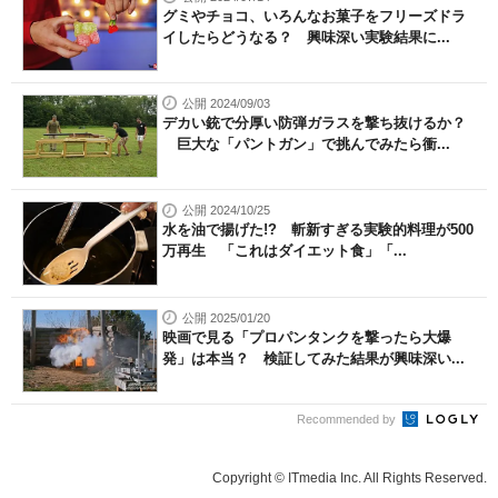
グミやチョコ、いろんなお菓子をフリーズドラ
イしたらどうなる？ 興味深い実験結果に...
公開 2024/09/03
デカい銃で分厚い防弾ガラスを撃ち抜けるか？
巨大な「パントガン」で挑んでみたら衝...
公開 2024/10/25
水を油で揚げた!? 斬新すぎる実験的料理が500
万再生 「これはダイエット食」「...
公開 2025/01/20
映画で見る「プロパンタンクを撃ったら大爆
発」は本当？ 検証してみた結果が興味深い...
Recommended by
Copyright © ITmedia Inc. All Rights Reserved.