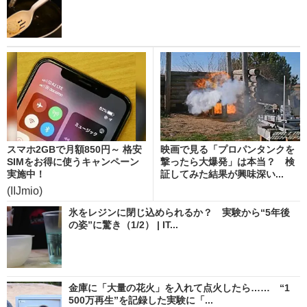
スマホ2GBで月額850円～ 格安
映画で見る「プロパンタンクを
SIMをお得に使うキャンペーン
撃ったら大爆発」は本当？ 検
実施中！
証してみた結果が興味深い...
(IIJmio)
氷をレジンに閉じ込められるか？ 実験から“5年後
の姿”に驚き（1/2） | IT...
金庫に「大量の花火」を入れて点火したら…… “1
500万再生”を記録した実験に「...