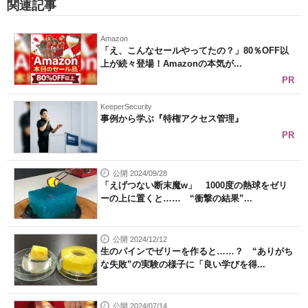
関連記事
Amazon
「え、こんなセールやってたの？」80％OFF以
上が続々登場！Amazonの本気が...
PR
KeeperSecurity
事例から学ぶ『特権アクセス管理』
PR
公開 2024/09/28
「えげつない断末魔w」 1000度の熱球をゼリ
ーの上に置くと…… “衝撃の結果”...
公開 2024/12/12
生のパインでゼリーを作ると……？ “ありがち
な失敗”の実験の様子に「良い学びを得...
公開 2024/07/14