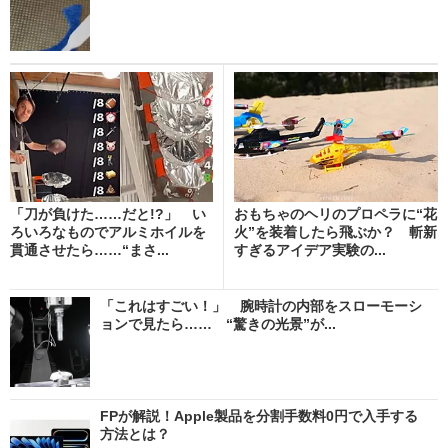
「刀が負けた……だと!?」 い
おもちゃのヘリのプロペラに“花
ろいろなものでアルミホイルを
火”を装着したら飛ぶか？ 斬新
貫通させたら……“まさ...
すぎるアイデア実験の...
「これはすごい！」 腕時計の内部をスローモーシ
ョンで見たら…… “驚きの光景”が...
FPが解説！Apple製品を分割手数料0円で入手する
方法とは？