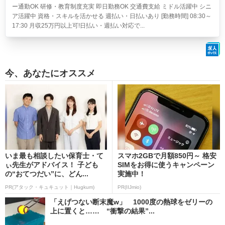
ー通勤OK 研修・教育制度充実 即日勤務OK 交通費支給 ミドル活躍中 シニ
ア活躍中 資格・スキルを活かせる 週払い・日払いあり [勤務時間] 08:30～
17:30 月収25万円以上可!日払い・週払い対応で...
今、あなたにオススメ
いま最も相談したい保育士・て
スマホ2GBで月額850円～ 格安
ぃ先生がアドバイス！ 子ども
SIMをお得に使うキャンペーン
の“おてつだい”に、どん...
実施中！
PR(アタック・キュキュット｜Hugkum)
PR(IIJmio)
「えげつない断末魔w」 1000度の熱球をゼリーの
上に置くと…… “衝撃の結果”...