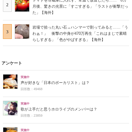
トマトを冷蔵庫に入れず、常温で放置したら…… 8カ
2
月後、驚きの光景に「すごすぎる」「ラストが衝撃だっ
た」【海外】
岩場で拾った丸い石→ハンマーで割ってみると……「う
3
わぁ！」 衝撃の中身が470万再生「これはまじで素晴
らしすぎる」「色がやばすぎる」【海外】
アンケート
実施中
声が好きな「日本のボーカリスト」は？
回答数：49468
実施中
歌が上手だと思うホロライブのメンバーは？
回答数：23859
実施中