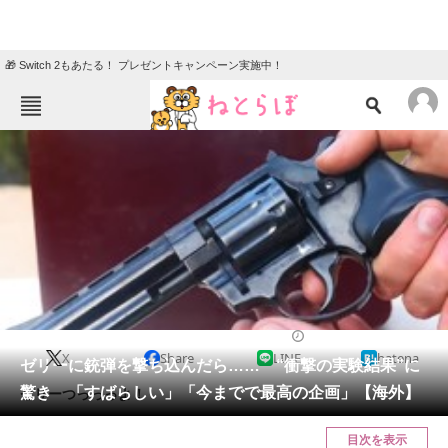
🎁 Switch 2もあたる！ プレゼントキャンペーン実施中！
ねとらぼメニュー
TOP
ニュース
エンタメ
クイズ
グルメ
地域
住まい
教育・育児
動物
リサーチ
実験
2024/05/19 19:00（公開）
X
Share
LINE
hatena
会員記事
ゼリーに銃弾を撃ち込んだら…… “衝撃の実験結果”に
驚き 「すばらしい」「今までで最高の企画」【海外】
ゼリーつっっっよ！
メディア
目次を表示
注目記事を集めた総合ページ