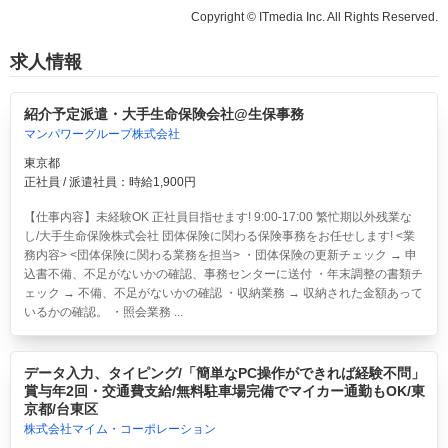
Copyright © ITmedia Inc. All Rights Reserved.
求人情報
紹介予定派遣・大手生命保険会社@生保事務
マンパワーグループ株式会社
東京都
正社員 / 派遣社員：時給1,900円
【仕事内容】未経験OK 正社員目指せます! 9:00-17:00 繁忙期以外残業な
し/大手生命保険株式会社 団体保険に関わる保険事務をお任せします! <業
務内容> <団体保険に関わる業務を担当> ・団体保険の更新チェック → 申
込書不備、不足がないかの確認、事務センターに送付 ・年末調整の書類チ
ェック → 不備、不足がないかの確認 ・収納業務 → 収納された金額あって
いるかの確認。 ・照会業務 ...
データ入力、タイピング/「簡単なPC操作ができれば経験不問」
賞与年2回・交通費支給/無料駐車場完備でマイカー通勤もOK/東
京都/台東区
株式会社マイム・コーポレーション