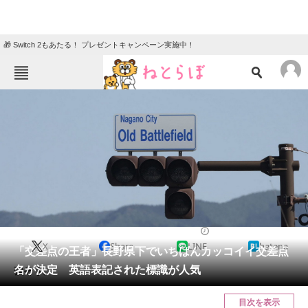
🎁 Switch 2もあたる！ プレゼントキャンペーン実施中！
ねとらぼメニュー
TOP
ニュース
エンタメ
クイズ
グルメ
地域
住まい
教育・育児
動物
リサーチ
長野県
2024/05/19 20:05（公開）
X
Share
LINE
hatena
会員記事
「交差点の王者」長野県下でいちばんカッコイイ交差点
名が決定 英語表記された標識が人気
強そう。
メディア
目次を表示
注目記事を集めた総合ページ