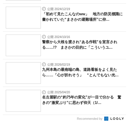
公開 2024/12/19
「初めて見たこんなのww」 地方の防災標識に
書かれていた“まさかの避難場所”に仰...
公開 2024/10/16
警察から大根を渡され“ある作戦”を宣言され
る……!? まさかの目的に「こういうユ...
公開 2026/02/19
九州本島の最南端の島、道路看板をよく見た
ら……「心が折れそう」 “とんでもない光...
公開 2025/04/20
名古屋駅の“約75年の変化”が一目で分かる 驚
きの“激変ぶり”に思わず仰天（1/...
Recommended by