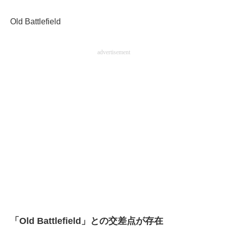
企業向けIT製品の総合サイト
Old Battlefield
IT製品の技術・比較・事例
advertisement
製造業のIT導入・活用を支援
モノづくり技術者専門サイト
エレクトロニクス専門サイト
電子設計の基本と応用
エネルギーの専門メディア
建設×テクノロジーの最前線
ちょっと気になるネットの話題
「Old Battlefield」との交差点が存在