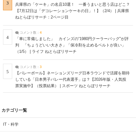
3
兵庫県の「ケーキ」の名店10選！ 一番うまいと思う店はどこ？
【7月12日は「デコレーションケーキの日」！】（2/4） | 兵庫県
ねとらぼリサーチ：2ページ目
コメント数：
4
4
「車に常備しました」 カインズの“1980円クーラーバッグ”が評
判 「ちょうどいい大きさ」「保冷剤を止めるベルトが良い」
（1/5） | ライフ ねとらぼリサーチ
コメント数：
3
5
【バレーボール】ネーションズリーグ日本ラウンドで活躍を期待
している「日本男子バレー代表選手」は？【2026年版・人気投
票実施中】（投票結果） | スポーツ ねとらぼリサーチ
カテゴリ一覧
IT・科学