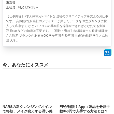
東京都
正社員：時給1,290円～
【仕事内容】<求人掲載元>バイトな 当社のクリエイティブを支えるお仕事
です。 具体的には/ 当社のデザイナーが興したデータを 大型プリンタに投
入して印刷する など パソコンの基本的な操作ができればどなたでも大歓
迎 Excelなどの知識は不要です。 【経験・資格】未経験者さん歓迎 経験者
さん歓迎 ブランクがある方OK 学歴不問 年齢不問 主婦(夫)歓迎 学生さん歓
迎 大学...
今、あなたにオススメ
NARSの新クレンジングオイル
FPが解説！Apple製品を分割手
で毎朝、メイク映えする潤い美
数料0円で入手する方法とは？