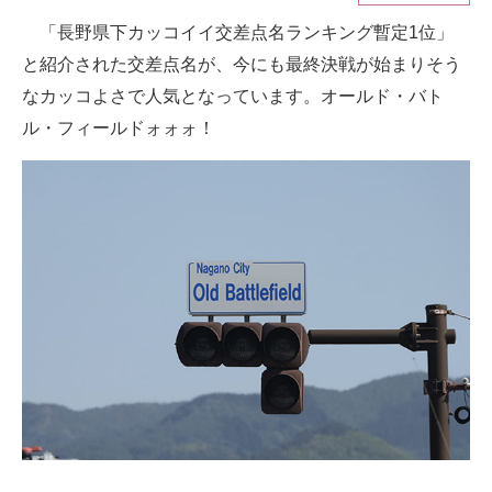
「長野県下カッコイイ交差点名ランキング暫定1位」
ITの今と未来を見通す
と紹介された交差点名が、今にも最終決戦が始まりそう
スマホと通信の最新トレンド
なカッコよさで人気となっています。オールド・バト
ル・フィールドォォォ！
進化するPCとデバイスの未来
好きが集まる 比べて選べる
ビジネスと働き方のヒント
AI活用のいまが分かる
企業ITのトレンドを詳説
経営リーダーのコミュニティ
マーケ×ITの今がよく分かる
ITエンジニア向け専門サイト