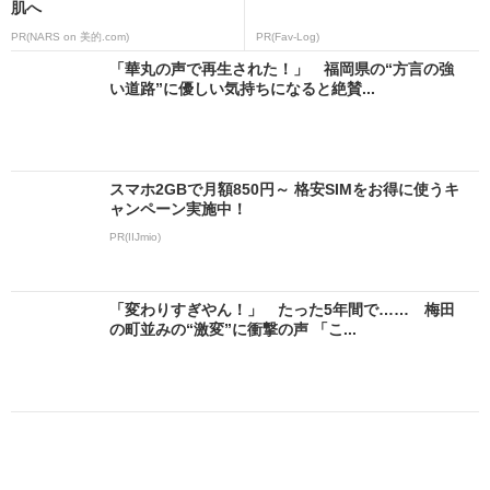
肌へ
PR(NARS on 美的.com)
PR(Fav-Log)
「華丸の声で再生された！」 福岡県の“方言の強
い道路”に優しい気持ちになると絶賛...
スマホ2GBで月額850円～ 格安SIMをお得に使うキ
ャンペーン実施中！
PR(IIJmio)
「変わりすぎやん！」 たった5年間で…… 梅田
の町並みの“激変”に衝撃の声 「こ...