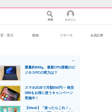
検索
ログイン
教育・育児
動物
リサーチ
会員記事
バイスの未来
好きが集まる 比べて選べる
- PR -
重量約999g、最新CPU搭載のビ
コミュニティ
マーケ×ITの今がよく分かる
ジネスPCの実力は？
スマホ2GBで月額850円～ 格安
・活用を支援
SIMをお得に使うキャンペーン
実施中！
【iHerb】「迷ったらこれ！」