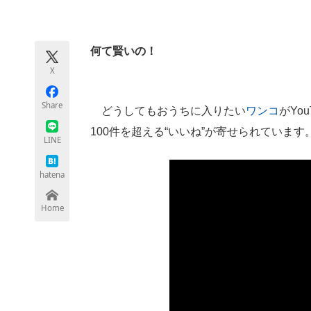
モノづくり技術者専門サイト
エレクトロ
何て賢いの！
X
ちょっと気になるネットの話題
Share
どうしてもおうちに入りたい
ワンコ
がYo
100件を超える“いいね”が寄せられています
LINE
hatena
Home