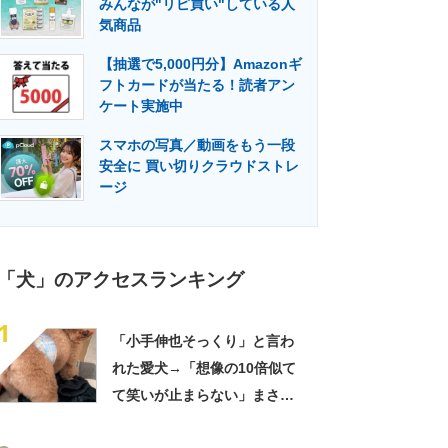
みんなが"リピ買い"している人
門メディア
建設×テクノロジーの最前線
気商品
【抽選で5,000円分】Amazonギ
フトカードが当たる！読者アン
ケート実施中
スマホの写真／動画をもう一段
安全に 買い切りクラウドストレ
ージ
「犬」のアクセスランキング
1
「小手伸也そっくり」と言わ
れた愛犬→「想像の10倍似て
て笑いが止まらない」まさか
の姿に「生き別れの兄弟説」