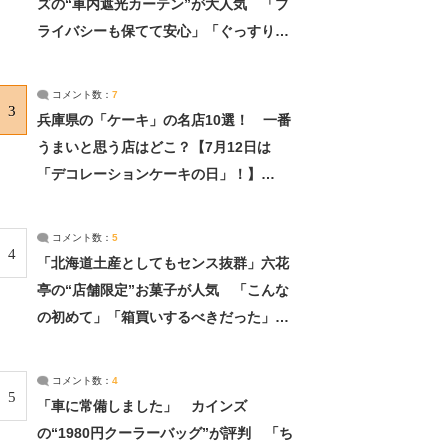
ズの“車内遮光カーテン”が大人気 「プ
ライバシーも保てて安心」「ぐっすり眠
れました」（2/2） | ライフ ねとらぼリ
サーチ：2ページ目
コメント数：
7
3
兵庫県の「ケーキ」の名店10選！ 一番
うまいと思う店はどこ？【7月12日は
「デコレーションケーキの日」！】
（2/4） | 兵庫県 ねとらぼリサーチ：2ペ
ージ目
コメント数：
5
4
「北海道土産としてもセンス抜群」六花
亭の“店舗限定”お菓子が人気 「こんな
の初めて」「箱買いするべきだった」
（1/2） | 北海道 ねとらぼリサーチ
コメント数：
4
5
「車に常備しました」 カインズ
の“1980円クーラーバッグ”が評判 「ち