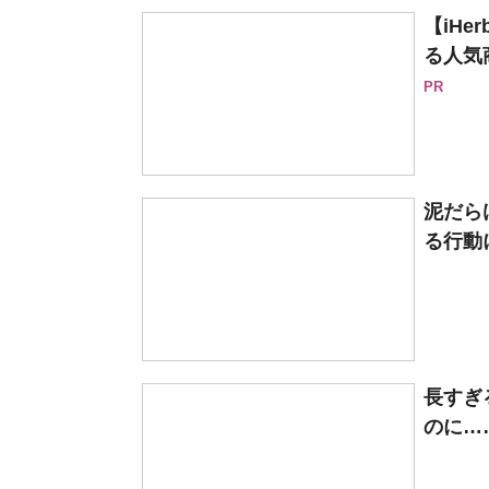
【iH
る人気
PR
泥だら
る行動
長すぎ
のに…