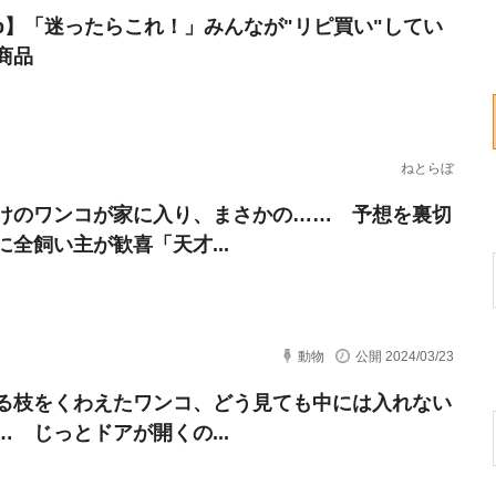
erb】「迷ったらこれ！」みんなが"リピ買い"してい
商品
ねとらぼ
けのワンコが家に入り、まさかの…… 予想を裏切
に全飼い主が歓喜「天才...
動物
公開 2024/03/23
る枝をくわえたワンコ、どう見ても中には入れない
… じっとドアが開くの...