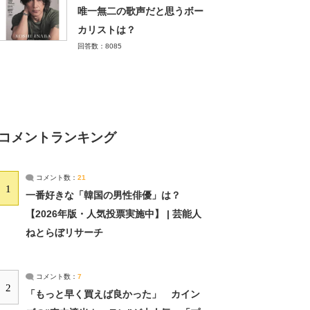
唯一無二の歌声だと思うボー
カリストは？
回答数：8085
コメントランキング
コメント数：
21
1
一番好きな「韓国の男性俳優」は？
【2026年版・人気投票実施中】 | 芸能人
ねとらぼリサーチ
コメント数：
7
2
「もっと早く買えば良かった」 カイン