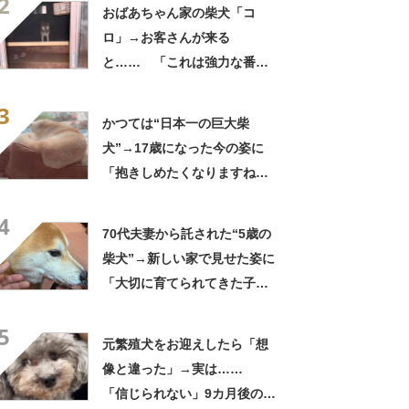
2
「パーツのバランスが同じ」
おばあちゃん家の柴犬「コ
ロ」→お客さんが来る
と…… 「これは強力な番犬
だな」「名付けした人センス
3
抜群」
かつては“日本一の巨大柴
犬”→17歳になった今の姿に
「抱きしめたくなりますね」
「尊い」「優しさであふれて
4
いる」
70代夫妻から託された“5歳の
柴犬”→新しい家で見せた姿に
「大切に育てられてきた子
だ」「胸が締め付けられま
5
す」
元繁殖犬をお迎えしたら「想
像と違った」→実は……
「信じられない」9カ月後の裏