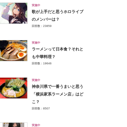
実施中
歌が上手だと思うホロライブ
のメンバーは？
回答数：23859
実施中
ラーメンって日本食？それと
も中華料理？
回答数：19646
実施中
神奈川県で一番うまいと思う
「横浜家系ラーメン店」はど
こ？
回答数：8507
実施中