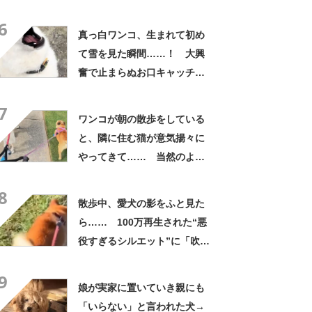
切りに「イメージと全然違い
6
ました」
真っ白ワンコ、生まれて初め
て雪を見た瞬間……！ 大興
奮で止まらぬお口キャッチが
めちゃめちゃキュート【スペ
7
イン】
ワンコが朝の散歩をしている
と、隣に住む猫が意気揚々に
やってきて…… 当然のよう
な“3匹のお散歩タイム”に癒や
8
される【海外】
散歩中、愛犬の影をふと見た
ら…… 100万再生された“悪
役すぎるシルエット”に「吹き
出しました」「ホントだー
9
っ！びっくり」
娘が実家に置いていき親にも
「いらない」と言われた犬→