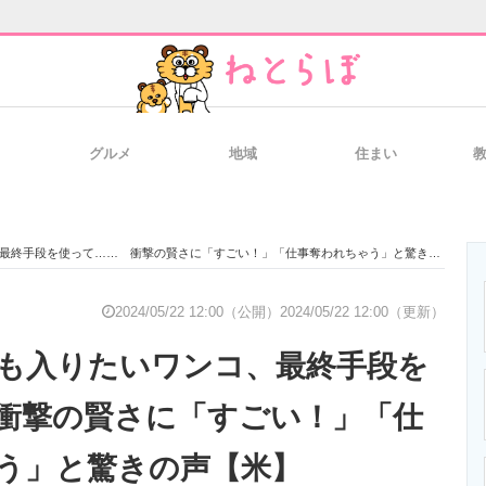
グルメ
地域
住まい
と未来を見通す
スマホと通信の最新トレンド
進化するPCとデ
終手段を使って…… 衝撃の賢さに「すごい！」「仕事奪われちゃう」と驚きの声【米】
のいまが分かる
企業ITのトレンドを詳説
経営リーダーの
2024/05/22 12:00（公開）
2024/05/22 12:00（更新）
も入りたいワンコ、最終手段を
T製品の総合サイト
IT製品の技術・比較・事例
製造業のIT導入
衝撃の賢さに「すごい！」「仕
う」と驚きの声【米】