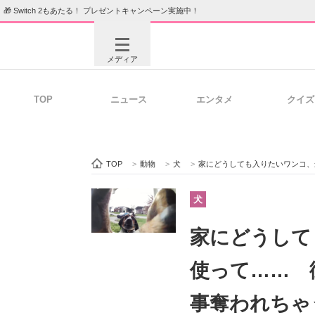
🎁 Switch 2もあたる！ プレゼントキャンペーン実施中！
メディア
TOP
ニュース
エンタメ
クイズ
注目記事を集めた総合ページ
ITの今
TOP
>
動物
>
犬
>
家にどうしても入りたいワンコ、最
ビジネスと働き方のヒント
AI活用
犬
家にどうして
ITエンジニア向け専門サイト
企業向けI
使って…… 
事奪われちゃ