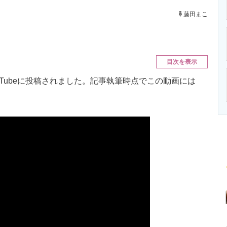
ニクス専門サイト
電子設計の基本と応用
エネルギーの専
藤田まこ
目次を表示
uTubeに投稿されました。記事執筆時点でこの動画には
。