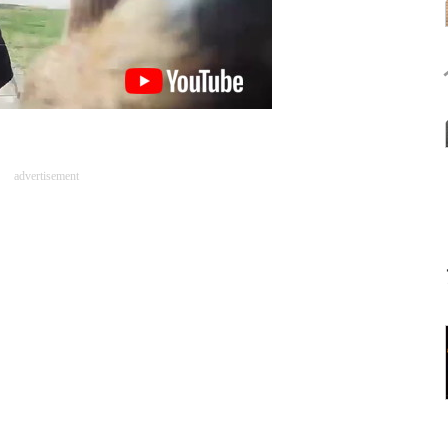
advertisement