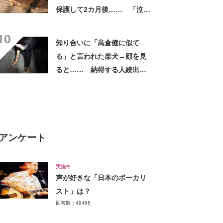
保護して2カ月後…… 「泣い
てしまいました」「絶対幸せ
10
になって」
知り合いに「高倉健に似て
る」と言われた柴犬→顔を見
ると…… 納得する人続出の
姿に「男前や」「なんなんだ
この貫禄は…」
アンケート
実施中
声が好きな「日本のボーカリ
スト」は？
回答数：49468