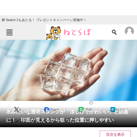
🎁 Switch 2もあたる！ プレゼントキャンペーン実施中！
ねとらぼメニュー
TOP
ニュース
エンタメ
クイズ
グルメ
地域
住まい
教育・育児
動物
リサーチ
ホビー
2024/05/31 07:00（公開）
X
Share
LINE
hatena
会員記事
氷みたいな透明スタンプが「涼しげでかわいい」と話題
に！ 印面が見えるから狙った位置に押しやすい
スタンプの絵柄がゆるめ……好き！
メディア
目次を表示
注目記事を集めた総合ページ