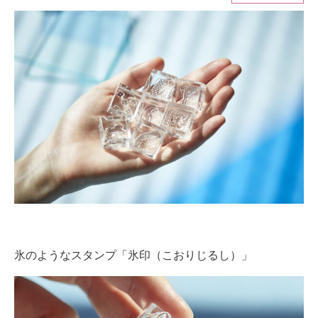
ITの今と未来を見通す
スマホと通信の最新トレンド
進化するPCとデバイスの未来
好きが集まる 比べて選べる
ビジネスと働き方のヒント
AI活用のいまが分かる
企業ITのトレンドを詳説
経営リーダーのコミュニティ
氷のようなスタンプ「氷印（こおりじるし）」
マーケ×ITの今がよく分かる
ITエンジニア向け専門サイト