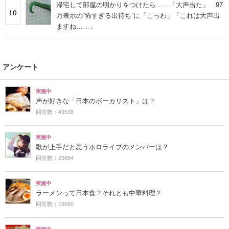
帰宅して部屋の明かりをつけたら……「大声出た」 97
10
万表示の“怖すぎる出待ち”に「こっわ」「これは大声出
ますね……」
アンケート
実施中
声が好きな「日本のボーカリスト」は？
回答数：49538
実施中
歌が上手だと思うホロライブのメンバーは？
回答数：23884
実施中
ラーメンって日本食？それとも中華料理？
回答数：19660