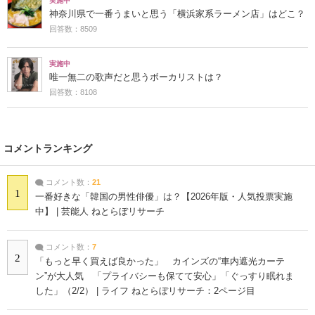
実施中
神奈川県で一番うまいと思う「横浜家系ラーメン店」はどこ？
回答数：8509
実施中
唯一無二の歌声だと思うボーカリストは？
回答数：8108
コメントランキング
コメント数：
21
1
一番好きな「韓国の男性俳優」は？【2026年版・人気投票実施
中】 | 芸能人 ねとらぼリサーチ
コメント数：
7
2
「もっと早く買えば良かった」 カインズの“車内遮光カーテ
ン”が大人気 「プライバシーも保てて安心」「ぐっすり眠れま
した」（2/2） | ライフ ねとらぼリサーチ：2ページ目