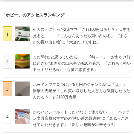
「ホビー」のアクセスランキング
セカストに行った2児ママ「これ100円はあり？」→中を
1
見ると…… 「こんなんあったら買い占める」 “まさ
かの掘り出し物”に「大当たりですね」
まだ8時だと思っていたら……「9時～！」 お出かけ前
2
に起きた“まさかの出来事”が610万表示 「これもう軽い
ドッキリだろw」「心臓に悪すぎる」
ハードオフで見つけた“5万円のジャンク品”→「え！」
3
衝撃の光景が「これ買い取りした人どんな気持ちだった
んだろう」と2180万表示
かわいいシール、もったいなくて使えない…… ベテラ
4
ン文具店員おすすめの“使い道の最適解”に「真似っこさ
せていただきます」「新しい趣味が出来そう!!」