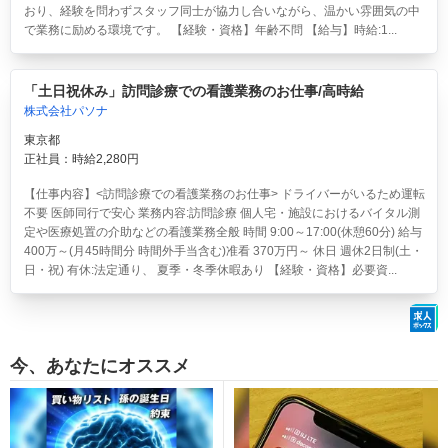
おり、経験を問わずスタッフ同士が協力し合いながら、温かい雰囲気の中
で業務に励める環境です。 【経験・資格】年齢不問 【給与】時給:1...
「土日祝休み」訪問診療での看護業務のお仕事/高時給
株式会社パソナ
東京都
正社員：時給2,280円
【仕事内容】<訪問診療での看護業務のお仕事> ドライバーがいるため運転
不要 医師同行で安心 業務内容:訪問診療 個人宅・施設におけるバイタル測
定や医療処置の介助などの看護業務全般 時間 9:00～17:00(休憩60分) 給与
400万～(月45時間分 時間外手当含む)准看 370万円～ 休日 週休2日制(土・
日・祝) 有休:法定通り、 夏季・冬季休暇あり 【経験・資格】必要資...
今、あなたにオススメ