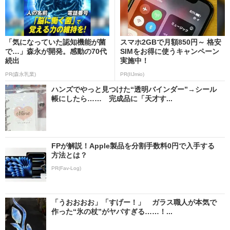
「気になっていた認知機能が菌
スマホ2GBで月額850円～ 格安
で…」森永が開発。感動の70代
SIMをお得に使うキャンペーン
続出
実施中！
PR(森永乳業)
PR(IIJmio)
ハンズでやっと見つけた“透明バインダー”→シール
帳にしたら…… 完成品に「天才す...
FPが解説！Apple製品を分割手数料0円で入手する
方法とは？
PR(Fav-Log)
「うおおおお」「すげー！」 ガラス職人が本気で
作った“氷の杖”がヤバすぎる……！...