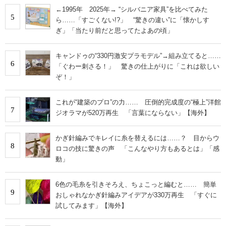
←1995年 2025年→ “シルバニア家具”を比べてみた
5
ら……「すごくない!?」 “驚きの違い”に「懐かしす
ぎ」「当たり前だと思ってたよあの頃」
キャンドゥの“330円激安プラモデル”→組み立てると……
6
「ぐわー刺さる！」 驚きの仕上がりに「これは欲しい
ぞ！」
これが“建築のプロ”の力…… 圧倒的完成度の“極上”洋館
7
ジオラマが520万再生 「言葉にならない」【海外】
かぎ針編みでキレイに糸を替えるには……？ 目からウ
8
ロコの技に驚きの声 「こんなやり方もあるとは」「感
動」
6色の毛糸を引きそろえ、ちょこっと編むと…… 簡単
9
おしゃれなかぎ針編みアイデアが330万再生 「すぐに
試してみます」【海外】