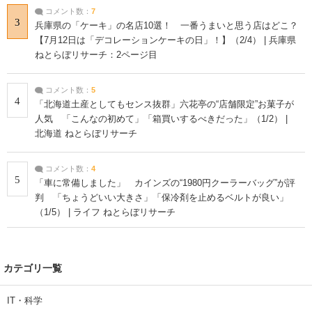
コメント数：
7
3
兵庫県の「ケーキ」の名店10選！ 一番うまいと思う店はどこ？
【7月12日は「デコレーションケーキの日」！】（2/4） | 兵庫県
ねとらぼリサーチ：2ページ目
コメント数：
5
4
「北海道土産としてもセンス抜群」六花亭の“店舗限定”お菓子が
人気 「こんなの初めて」「箱買いするべきだった」（1/2） |
北海道 ねとらぼリサーチ
コメント数：
4
5
「車に常備しました」 カインズの“1980円クーラーバッグ”が評
判 「ちょうどいい大きさ」「保冷剤を止めるベルトが良い」
（1/5） | ライフ ねとらぼリサーチ
カテゴリ一覧
IT・科学