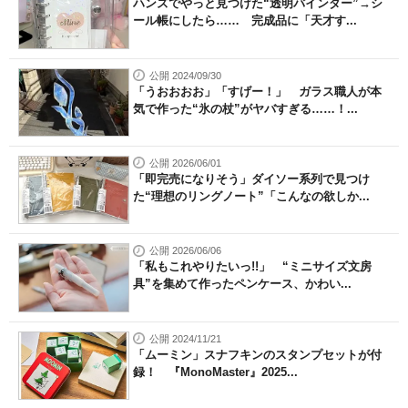
ハンズでやっと見つけた“透明バインダー”→シ
ール帳にしたら…… 完成品に「天才す...
公開 2024/09/30
「うおおおお」「すげー！」 ガラス職人が本
気で作った“氷の杖”がヤバすぎる……！...
公開 2026/06/01
「即完売になりそう」ダイソー系列で見つけ
た“理想のリングノート”「こんなの欲しか...
公開 2026/06/06
「私もこれやりたいっ!!」 “ミニサイズ文房
具”を集めて作ったペンケース、かわい...
公開 2024/11/21
「ムーミン」スナフキンのスタンプセットが付
録！ 『MonoMaster』2025...