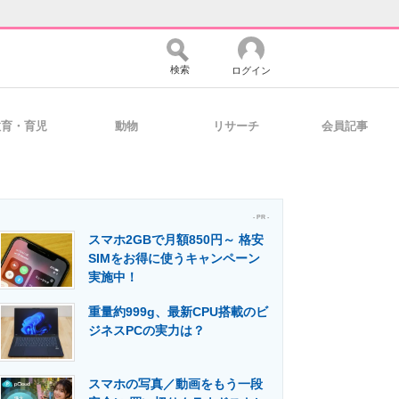
検索
ログイン
教育・育児
動物
リサーチ
会員記事
バイスの未来
好きが集まる 比べて選べる
- PR -
スマホ2GBで月額850円～ 格安
コミュニティ
マーケ×ITの今がよく分かる
SIMをお得に使うキャンペーン
実施中！
重量約999g、最新CPU搭載のビ
・活用を支援
ジネスPCの実力は？
スマホの写真／動画をもう一段