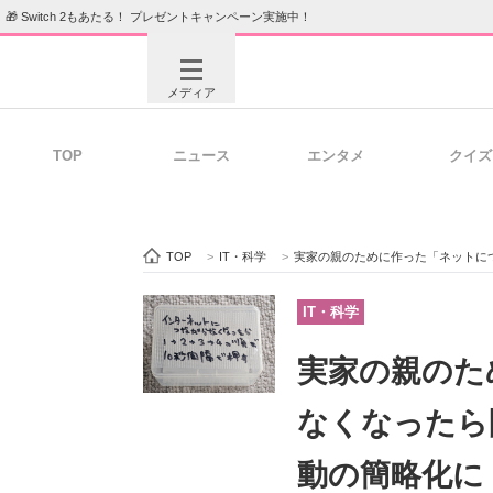
🎁 Switch 2もあたる！ プレゼントキャンペーン実施中！
メディア
TOP
ニュース
エンタメ
クイズ
注目記事を集めた総合ページ
ITの今
TOP
>
IT・科学
>
実家の親のために作った「ネットにつながら
ビジネスと働き方のヒント
AI活用
IT・科学
実家の親のた
ITエンジニア向け専門サイト
企業向けI
なくなったら
動の簡略化に