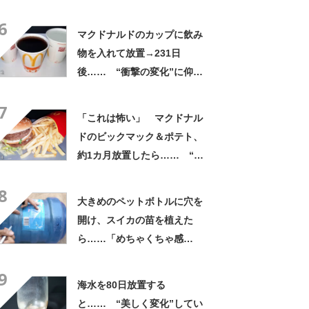
こから生まれたか
6
マクドナルドのカップに飲み
物を入れて放置→231日
後…… “衝撃の変化”に仰
天 「ぞっとした」「ビック
7
リ」【海外】
「これは怖い」 マクドナル
ドのビックマック＆ポテト、
約1カ月放置したら…… “と
んでもない姿”にゾワッ 「ク
8
レイジー」「なんてこった」
大きめのペットボトルに穴を
【海外】
開け、スイカの苗を植えた
ら……「めちゃくちゃ感
動」 49日後の光景が310万
9
再生「挑戦してみたい」「と
海水を80日放置する
てもいいアイデア」【海外】
と…… “美しく変化”してい