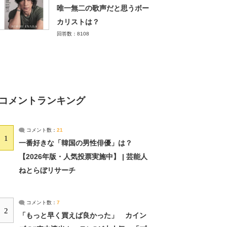
唯一無二の歌声だと思うボー
カリストは？
回答数：8108
コメントランキング
コメント数：
21
1
一番好きな「韓国の男性俳優」は？
【2026年版・人気投票実施中】 | 芸能人
ねとらぼリサーチ
コメント数：
7
2
「もっと早く買えば良かった」 カイン