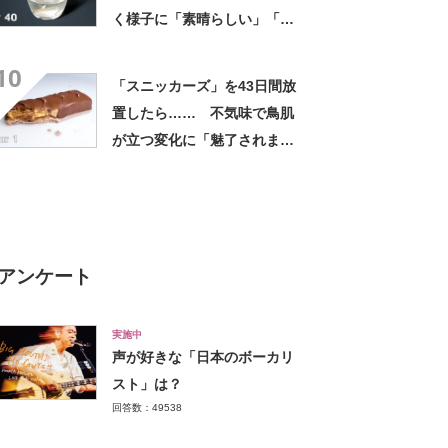
く様子に「素晴らしい」「興
味深い」の声
10
「スニッカーズ」を43日間放
置したら…… 不気味で鳥肌
が立つ変化に「魅了されまし
た」「素晴らしいビデオ」の
声
アンケート
実施中
声が好きな「日本のボーカリ
スト」は？
回答数：49538