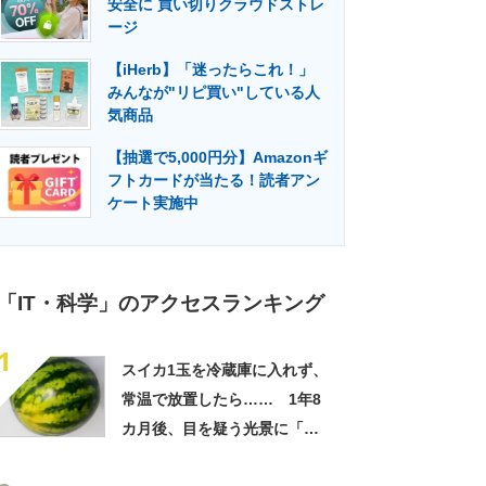
安全に 買い切りクラウドストレ
門メディア
建設×テクノロジーの最前線
ージ
【iHerb】「迷ったらこれ！」
みんなが"リピ買い"している人
気商品
【抽選で5,000円分】Amazonギ
フトカードが当たる！読者アン
ケート実施中
「IT・科学」のアクセスランキング
1
スイカ1玉を冷蔵庫に入れず、
常温で放置したら…… 1年8
カ月後、目を疑う光景に「ヤ
バいヤバいヤバい」「えっ、