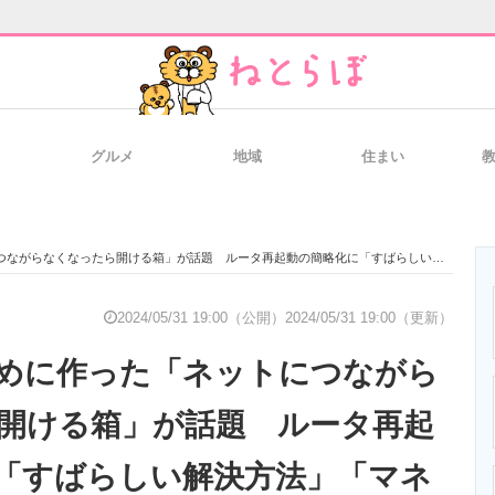
グルメ
地域
住まい
と未来を見通す
スマホと通信の最新トレンド
進化するPCとデ
なくなったら開ける箱」が話題 ルータ再起動の簡略化に「すばらしい解決方法」「マネしたい」
のいまが分かる
企業ITのトレンドを詳説
経営リーダーの
2024/05/31 19:00（公開）
2024/05/31 19:00（更新）
めに作った「ネットにつながら
T製品の総合サイト
IT製品の技術・比較・事例
製造業のIT導入
開ける箱」が話題 ルータ再起
「すばらしい解決方法」「マネ