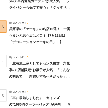
ズの“車内遮光カーテン”が大人気 「プ
ライバシーも保てて安心」「ぐっすり眠
れました」（2/2） | ライフ ねとらぼリ
サーチ：2ページ目
コメント数：
7
3
兵庫県の「ケーキ」の名店10選！ 一番
うまいと思う店はどこ？【7月12日は
「デコレーションケーキの日」！】
（2/4） | 兵庫県 ねとらぼリサーチ：2ペ
ージ目
コメント数：
5
4
「北海道土産としてもセンス抜群」六花
亭の“店舗限定”お菓子が人気 「こんな
の初めて」「箱買いするべきだった」
（1/2） | 北海道 ねとらぼリサーチ
コメント数：
4
5
「車に常備しました」 カインズ
の“1980円クーラーバッグ”が評判 「ち