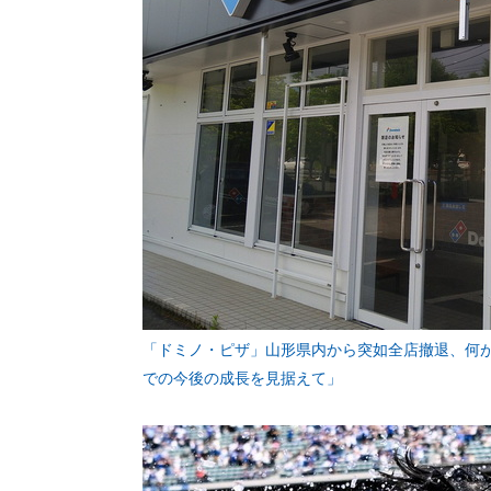
「ドミノ・ピザ」山形県内から突如全店撤退、何
での今後の成長を見据えて」