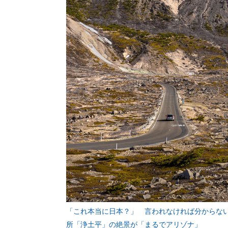
「これ本当に日本？」 言われなければ分からな
所「浄土平」の絶景が「まるでアリゾナ」