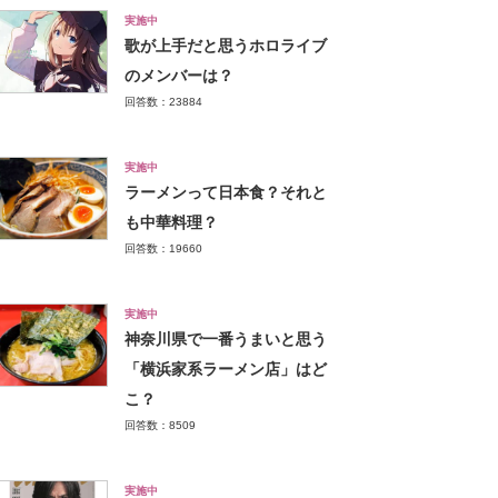
実施中
歌が上手だと思うホロライブ
のメンバーは？
回答数：23884
実施中
ラーメンって日本食？それと
も中華料理？
回答数：19660
実施中
神奈川県で一番うまいと思う
「横浜家系ラーメン店」はど
こ？
回答数：8509
実施中