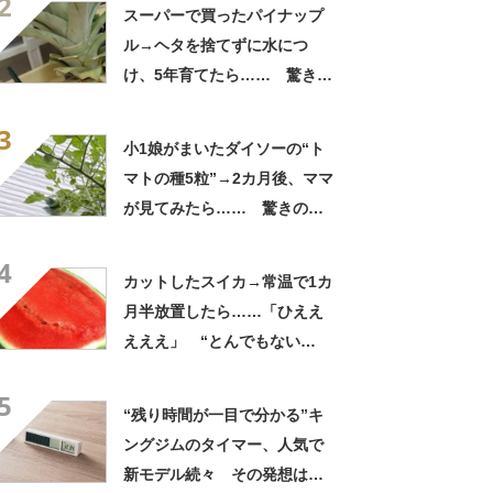
2
こんな姿に……!?」
スーパーで買ったパイナップ
ル→ヘタを捨てずに水につ
け、5年育てたら…… 驚きの
光景に「今年こそは！」
3
小1娘がまいたダイソーの“ト
マトの種5粒”→2カ月後、ママ
が見てみたら…… 驚きの光
景に「凄い！」「ダイソー種
4
ハマりそう」
カットしたスイカ→常温で1カ
月半放置したら……「ひええ
えええ」 “とんでもない
姿”が410万再生「なんてこと
5
だ」【海外】
“残り時間が一目で分かる”キ
ングジムのタイマー、人気で
新モデル続々 その発想はど