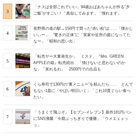
「ナスは全部これでいい」94歳おばあちゃんが作る“夕
3
ご飯”がすごい！「真似してみます」「憧れます」
長野県の道の駅→150円で買った“赤い粒”は……「懐かし
4
いぃー」 “驚きの正体”に「実家や近所の庭になってた
なー」「昭和の思い出」
「転売ヤー大量発生か」 ミスド、『Mrs. GREEN
5
APPLEの箱』転売続出 「情けないと思わないのか
な」「呆れるわ」 2500円での出品も
くら寿司で130円の“裏メニュー”を頼んだら…… とんで
6
もない1皿に「やばい明日いく」「これ10貫ぐらい食べ
たい」
「うまくて飛ぶぞ」【セブン‐イレブン】新作181円パン
7
にSNS沸騰「今期ぶっちぎりで優勝」「ウメエェェッ
ッ」