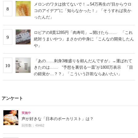
メロンのワタは捨てないで！→54万再生の“目からウロ
8
コのアイデア”に「知らなかった！」「そうすれば良か
ったんだ」
ロピアの8貫1285円「肉寿司」→開けたら…… 「これ
9
絶対うまいやつ」まさかの中身に「こんなの開発したん
や」
「あの……刺身3種盛りを頼んだんですが」→運ばれて
10
きたのは…… “予想を裏切る一皿”が1800万表示 「目
の錯覚か…？？」「こういう詐欺ならあいたい」
アンケート
実施中
声が好きな「日本のボーカリスト」は？
回答数：49462