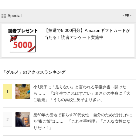
Special
- PR -
【抽選で5,000円分】Amazonギフトカードが
当たる！読者アンケート実施中
「グルメ」のアクセスランキング
小1息子に「足りない」と言われる学童弁当→開けた
1
ら…… 「1年生でこれはすごい」まさかの中身に「大
ご馳走」「うちの高校生男子より多い」
築60年の団地で暮らす20代女性→自分のためだけに作っ
2
た“夜ご飯”は…… 「これぞ手料理」「こんな女性にな
りたい！」