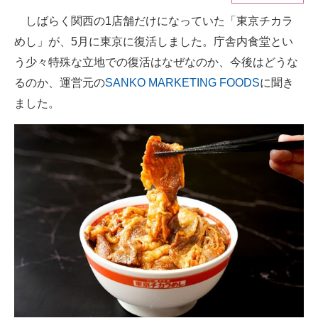
しばらく関西の1店舗だけになっていた「東京チカラ
ITの今と未来を見通す
めし」が、5月に東京に復活しました。庁舎内食堂とい
スマホと通信の最新トレンド
う少々特殊な立地での復活はなぜなのか、今後はどうな
るのか、運営元の
SANKO MARKETING FOODS
に聞き
進化するPCとデバイスの未来
ました。
好きが集まる 比べて選べる
ビジネスと働き方のヒント
AI活用のいまが分かる
企業ITのトレンドを詳説
経営リーダーのコミュニティ
マーケ×ITの今がよく分かる
ITエンジニア向け専門サイト