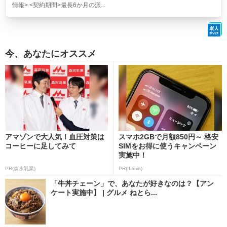
情報> <契約期間>最長6か月の派...
今、あなたにオススメ
アマゾンで大人気！血圧対策は
スマホ2GBで月額850円～ 格安
コーヒーに足してみて
SIMをお得に使うキャンペーン
実施中！
PR(森永乳業)
PR(IIJmio)
「牛丼チェーン」で、あなたが好きなのは？【アン
ケート実施中】 | グルメ ねとら...