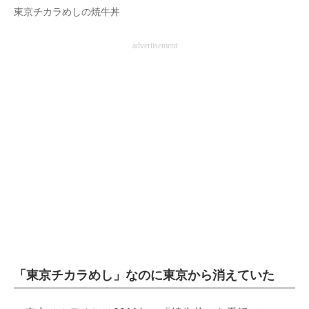
東京チカラめしの焼牛丼
企業向けIT製品の総合サイト
advertisement
IT製品の技術・比較・事例
製造業のIT導入・活用を支援
モノづくり技術者専門サイト
エレクトロニクス専門サイト
電子設計の基本と応用
エネルギーの専門メディア
建設×テクノロジーの最前線
ちょっと気になるネットの話題
「東京チカラめし」なのに東京から消えていた