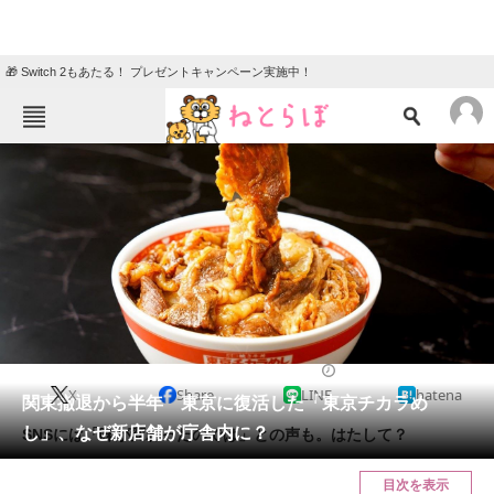
🎁 Switch 2もあたる！ プレゼントキャンペーン実施中！
ねとらぼメニュー
TOP
ニュース
エンタメ
クイズ
グルメ
地域
住まい
教育・育児
動物
リサーチ
グルメ
2024/06/02 11:00（公開）
X
Share
LINE
hatena
会員記事
関東撤退から半年 東京に復活した「東京チカラめ
し」、なぜ新店舗が庁舎内に？
SNSには「味が変わったのでは」との声も。はたして？
メディア
目次を表示
注目記事を集めた総合ページ