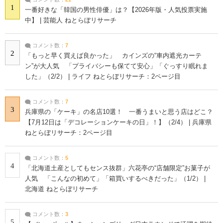
1
一番好きな「韓国の男性俳優」は？【2026年版・人気投票実施
中】 | 芸能人 ねとらぼリサーチ
コメント数：
7
2
「もっと早く買えば良かった」 カインズの“車内遮光カーテ
ン”が大人気 「プライバシーも保てて安心」「ぐっすり眠れま
した」（2/2） | ライフ ねとらぼリサーチ：2ページ目
コメント数：
7
3
兵庫県の「ケーキ」の名店10選！ 一番うまいと思う店はどこ？
【7月12日は「デコレーションケーキの日」！】（2/4） | 兵庫県
ねとらぼリサーチ：2ページ目
コメント数：
5
4
「北海道土産としてもセンス抜群」六花亭の“店舗限定”お菓子が
人気 「こんなの初めて」「箱買いするべきだった」（1/2） |
北海道 ねとらぼリサーチ
コメント数：
3
5