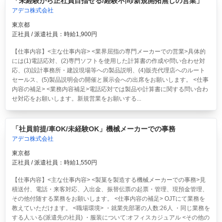
「未経験から正社員目指せる/経験不問/新規開拓無しの営業」
アデコ株式会社
東京都
正社員 / 派遣社員：時給1,900円
【仕事内容】<主な仕事内容> <業界屈指の専門メーカーでの営業>具体的
には(1)電話応対、(2)専門ソフトを使用した計算書の作成や問い合わせ対
応、(3)設計事務所・建設現場等への製品説明、(4)販売代理店へのルート
セールス、(5)製品説明会の開催と展示会への出席をお願いします。 <仕事
内容の補足> <業務内容補足>電話応対では製品や計算書に関する問い合わ
せ対応をお願いします。新規営業をお願いする...
「社員前提/車OK/未経験OK」機械メーカーでの事務
アデコ株式会社
東京都
正社員 / 派遣社員：時給1,550円
【仕事内容】<主な仕事内容> <製菓を製造する機械メーカーでの事務>見
積送付、電話・来客対応、入出金、振替伝票の起票・管理、現預金管理、
その他付随する業務をお願いします。 <仕事内容の補足> OJTにて業務を
教えていただけます。 <職場環境> ・就業先部署の人数:26人 ・同じ業務を
する人:いる(派遣先の社員) ・服装について:オフィスカジュアル <その他の