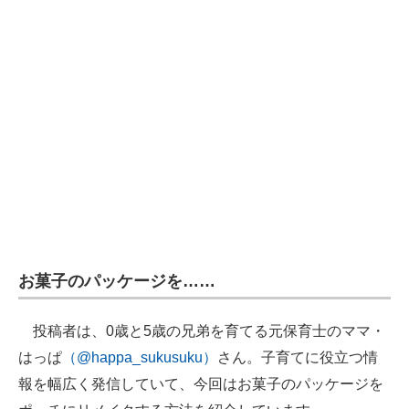
企業向けIT製品の総合サイト
IT製品の技術・比較・事例
製造業のIT導入・活用を支援
モノづくり技術者専門サイト
エレクトロニクス専門サイト
電子設計の基本と応用
エネルギーの専門メディア
お菓子のパッケージを……
建設×テクノロジーの最前線
投稿者は、0歳と5歳の兄弟を育てる元保育士のママ・
ちょっと気になるネットの話題
はっぱ
（@happa_sukusuku）
さん。子育てに役立つ情
報を幅広く発信していて、今回はお菓子のパッケージを