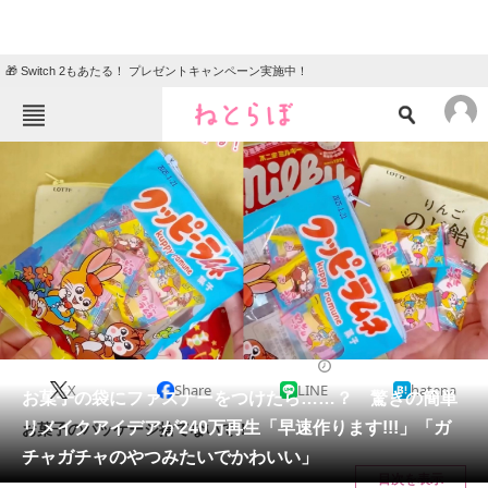
🎁 Switch 2もあたる！ プレゼントキャンペーン実施中！
ねとらぼメニュー
TOP
ニュース
エンタメ
クイズ
グルメ
地域
住まい
教育・育児
動物
リサーチ
ライフハック
2024/06/04 07:30（公開）
X
Share
LINE
hatena
会員記事
お菓子の袋にファスナーをつけたら……？ 驚きの簡単
リメイクアイデアが240万再生「早速作ります!!!」「ガ
お菓子のパッケージ捨てないで！
メディア
チャガチャのやつみたいでかわいい」
目次を表示
注目記事を集めた総合ページ