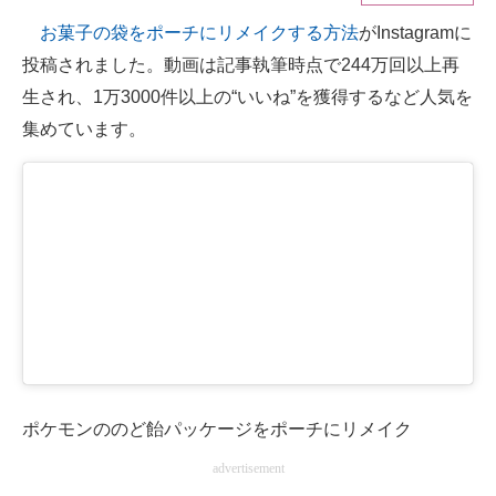
お菓子の袋をポーチにリメイクする方法
がInstagramに
ITの今と未来を見通す
投稿されました。動画は記事執筆時点で244万回以上再
スマホと通信の最新トレンド
生され、1万3000件以上の“いいね”を獲得するなど人気を
集めています。
進化するPCとデバイスの未来
好きが集まる 比べて選べる
ビジネスと働き方のヒント
AI活用のいまが分かる
企業ITのトレンドを詳説
経営リーダーのコミュニティ
マーケ×ITの今がよく分かる
ポケモンののど飴パッケージをポーチにリメイク
advertisement
ITエンジニア向け専門サイト