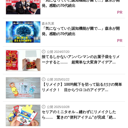
「気になっていた認知機能が菌で…」森永が開
発。感動の70代続出
PR
森永乳業
「気になっていた認知機能が菌で…」森永が開
発。感動の70代続出
PR
公開 2024/07/20
捨てるしかないアンパンマンのお菓子袋をリメ
ークすると…… 超簡単な大変身アイデア...
公開 2025/01/22
【リメイク】100均靴下を切って貼るだけの簡単
リメイク！ 目からウロコのアイデア...
公開 2025/10/28
セリアのミニタオル→縫わずにリメイクした
ら…… 驚きの“便利アイテム”が完成「絶...