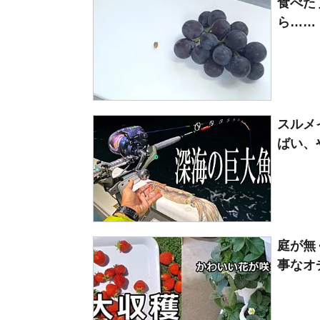
食べた
ら……
スルメ
ばい、
庭が無
事なオチ