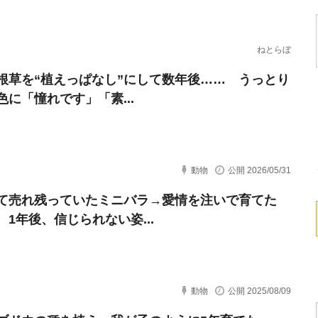
ねとらぼ
根草を“植えっぱなし”にして数年後…… うっとり
色に「憧れです」「素...
動物
公開 2026/05/31
て売れ残っていたミニバラ→愛情を注いで育てた
 1年後、信じられない姿...
動物
公開 2025/08/09