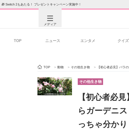
🎁 Switch 2もあたる！ プレゼントキャンペーン実施中！
メディア
TOP
ニュース
エンタメ
クイズ
注目記事を集めた総合ページ
ITの今
TOP
>
動物
>
その他生き物
>
【初心者必見】バラの栽培は実
ビジネスと働き方のヒント
AI活用
その他生き物
【初心者必見
ITエンジニア向け専門サイト
企業向けI
らガーデニス
っちゃ分かり