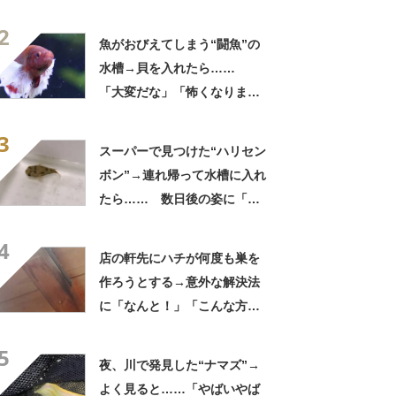
やん」「どうやって入った
2
の!?」
魚がおびえてしまう“闘魚”の
水槽→貝を入れたら……
「大変だな」「怖くなりまし
た」「個体差なんだろうな」
3
スーパーで見つけた“ハリセン
ボン”→連れ帰って水槽に入れ
たら…… 数日後の姿に「な
んと愛らしいお顔」「すごい
4
勢いあった」
店の軒先にハチが何度も巣を
作ろうとする→意外な解決法
に「なんと！」「こんな方法
があったのか」「効果あるん
5
だ」
夜、川で発見した“ナマズ”→
よく見ると……「やばいやば