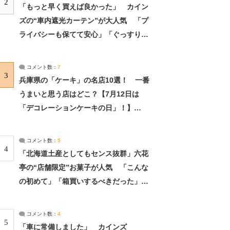
2
「もっと早く買えば良かった」 カイン
ズの“車内遮光カーテン”が大人気 「プ
ライバシーも保てて安心」「ぐっすり眠
れました」（2/2） | ライフ ねとらぼリ
サーチ：2ページ目
コメント数：
7
3
兵庫県の「ケーキ」の名店10選！ 一番
うまいと思う店はどこ？【7月12日は
「デコレーションケーキの日」！】
（2/4） | 兵庫県 ねとらぼリサーチ：2ペ
ージ目
コメント数：
5
4
「北海道土産としてもセンス抜群」六花
亭の“店舗限定”お菓子が人気 「こんな
の初めて」「箱買いするべきだった」
（1/2） | 北海道 ねとらぼリサーチ
コメント数：
4
5
「車に常備しました」 カインズ