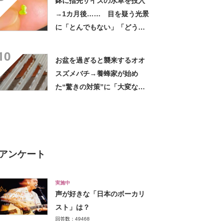
鉢に指先サイズの水草を投入
→1カ月後…… 目を疑う光景
に「とんでもない」「どうし
よ、まだ2粒なんだけど」
10
お盆を過ぎると襲来するオオ
スズメバチ→養蜂家が始め
た“驚きの対策”に「大変な作
業ですね」「最高です」
アンケート
実施中
声が好きな「日本のボーカリ
スト」は？
回答数：49468