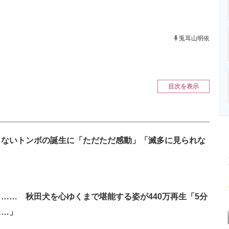
ニクス専門サイト
電子設計の基本と応用
エネルギーの専
兎耳山明依
目次を表示
もないトンボの誕生に「ただただ感動」「滅多に見られな
…… 秋田犬を心ゆくまで堪能する姿が440万再生「5分
ぁ…」