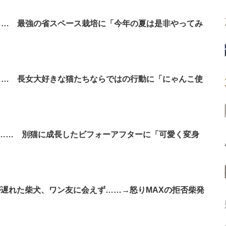
…… 最強の省スペース栽培に「今年の夏は是非やってみ
…… 長女大好きな猫たちならではの行動に「にゃんこ使
…… 別猫に成長したビフォーアフターに「可愛く変身
が遅れた柴犬、ワン友に会えず……→怒りMAXの拒否柴発