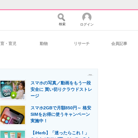
検索
ログイン
教育・育児
動物
リサーチ
会員記事
バイスの未来
好きが集まる 比べて選べる
- PR -
スマホの写真／動画をもう一段
コミュニティ
マーケ×ITの今がよく分かる
安全に 買い切りクラウドストレ
ージ
スマホ2GBで月額850円～ 格安
・活用を支援
SIMをお得に使うキャンペーン
実施中！
【iHerb】「迷ったらこれ！」