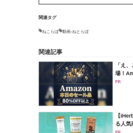
関連タグ
ねこらぼ
動画-ねとらぼ
関連記事
「え、
場！Am
PR
【iH
る人気
PR