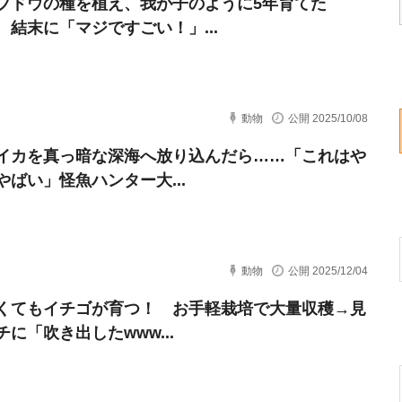
ブドウの種を植え、我が子のように5年育てた
 結末に「マジですごい！」...
動物
公開 2025/10/08
イカを真っ暗な深海へ放り込んだら……「これはや
やばい」怪魚ハンター大...
動物
公開 2025/12/04
くてもイチゴが育つ！ お手軽栽培で大量収穫→見
に「吹き出したwww...