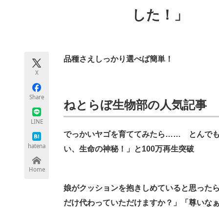
モノづくり技術者専門サイト
エレクトロ
した！」
ちょっと気になるネットの話題
品種さえしっかり選べば簡単！
X
Share
ねとらぼ生物部の人気記事
LINE
でっかいヤゴを育ててみたら…… とんで
hatena
い、生命の神秘！」と100万再生突破
Home
娘がクッションを抱きしめていると思ったら
だけ代わっていただけますか？」「尊いな