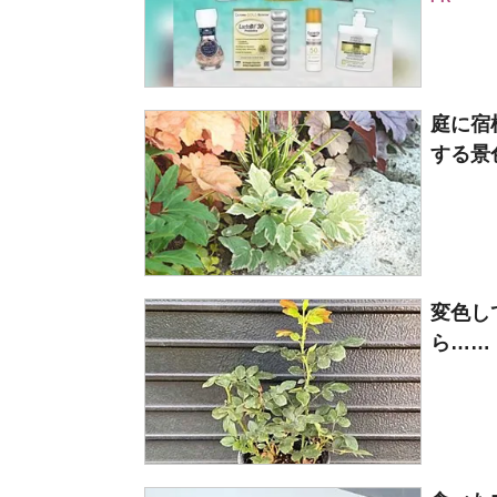
庭に宿
する景
変色し
ら……