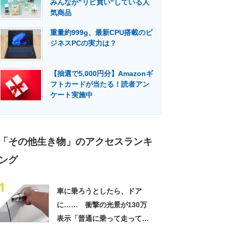
みんなが"リピ買い"している人
門メディア
建設×テクノロジーの最前線
気商品
重量約999g、最新CPU搭載のビ
ジネスPCの実力は？
【抽選で5,000円分】Amazonギ
フトカードが当たる！読者アン
ケート実施中
「その他生き物」のアクセスランキ
ング
1
車に乗ろうとしたら、ドア
に…… 衝撃の光景が130万
表示「普通に乗って走ってた