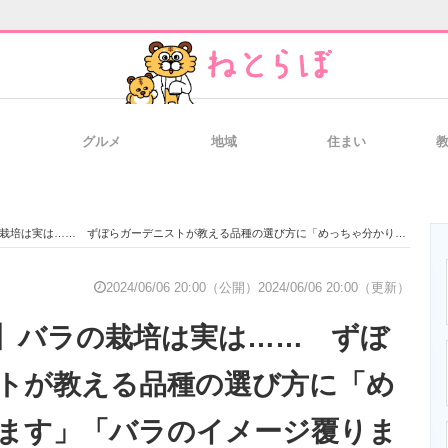
グルメ
地域
住まい
と未来を見通す
スマホと通信の最新トレンド
進化するPCとデ
は…… ずぼらガーデニストが教える品種の選び方に「めっちゃ分かります」「バラのイメージ覆りました！」
のいまが分かる
企業ITのトレンドを詳説
経営リーダーの
2024/06/06 20:00（公開）
2024/06/06 20:00（更新）
】バラの栽培は実は…… ずぼ
T製品の総合サイト
IT製品の技術・比較・事例
製造業のIT導入
トが教える品種の選び方に「め
ます」「バラのイメージ覆りま