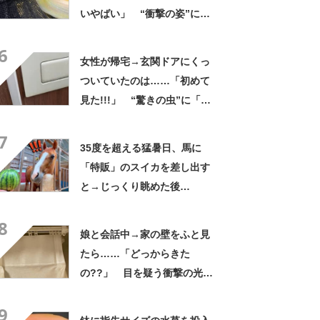
いやばい」 “衝撃の姿”に
「よくこのサイズまで生き残
6
ったな」
女性が帰宅→玄関ドアにくっ
ついていたのは……「初めて
見た!!!」 “驚きの虫”に「良
いことありそう」「宝くじ買
7
いなはれ」
35度を超える猛暑日、馬に
「特販」のスイカを差し出す
と→じっくり眺めた後
に…… まさかの光景に「想
8
像以上」「高級品か！？」
娘と会話中→家の壁をふと見
たら……「どっからきた
の??」 目を疑う衝撃の光景
に「大きい！」「光に集まっ
9
てきたのかな？」