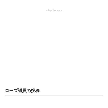
企業向けIT製品の総合サイト
advertisement
IT製品の技術・比較・事例
製造業のIT導入・活用を支援
モノづくり技術者専門サイト
エレクトロニクス専門サイト
電子設計の基本と応用
エネルギーの専門メディア
建設×テクノロジーの最前線
ちょっと気になるネットの話題
ローズ議員の投稿