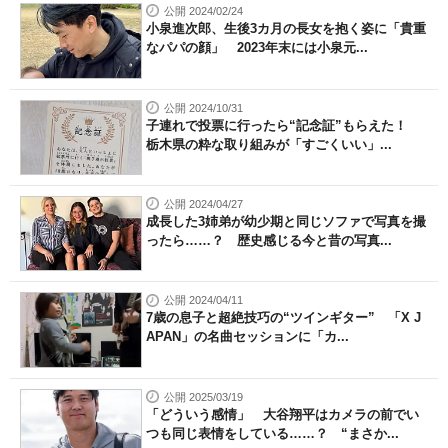
公開 2024/02/24
小泉進次郎、生後3カ月の長女を抱く姿に「貴重
なパパの顔」 2023年末には小泉元...
公開 2024/10/31
子連れで投票に行ったら“記念証”もらえた！
栃木県の粋な取り組みが「すごくいい」...
公開 2024/04/27
成長した3姉弟が幼少期と同じソファで写真を撮
ったら……？ 歴史感じる今と昔の写真...
公開 2024/04/11
7歳の息子と超絶技巧の“ツインギター” 「X J
APAN」の名曲セッションに「カ...
公開 2025/03/19
「どういう感情」 大谷翔平はカメラの前でい
つも同じ表情をしている……？ “まさか...