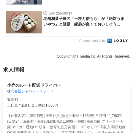
公開 2024/05/17
老舗和菓子屋の「一粒万倍もち」が「絶対うま
いやつ」と話題 縁起が良くておいしそう...
Recommended by
Copyright © ITmedia Inc. All Rights Reserved.
求人情報
小売のルート配送ドライバー
株式会社ジャパン・リリーフ
東京都
正社員 / 派遣社員：時給1,680円
【仕事内容】[雇用形態] 派遣社員 [給与] <時給> 1680円 日収例:11,760円
(日勤2h、深夜4h) 研修10日間:時給1,600円 [特徴] 服装自由 フリーター活
躍 マイカー通勤OK 研修・教育制度充実 週2・3日からOK 高収入 即日勤務
OK 交通費支給 ミドル活躍中 シニア活躍中 資格・スキルを活かせる 給与