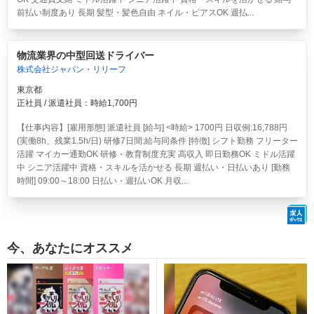
前払い制度あり 長期 髪型・髪色自由 ネイル・ピアスOK 週払...
物流業界の中型回送ドライバー
株式会社ジャパン・リリーフ
東京都
正社員 / 派遣社員：時給1,700円
【仕事内容】[雇用形態] 派遣社員 [給与] <時給> 1700円 日収例:16,788円
(実働8h、残業1.5h/日) 研修7日間:給与同条件 [特徴] シフト勤務 フリーター
活躍 マイカー通勤OK 研修・教育制度充実 高収入 即日勤務OK ミドル活躍
中 シニア活躍中 資格・スキルを活かせる 長期 週払い・日払いあり [勤務
時間] 09:00～18:00 日払い・週払いOK 月収...
今、あなたにオススメ