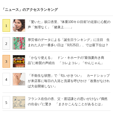
「ニュース」のアクセスランキング
「驚いた」坂口杏里、“体重100キロ目前”の近影に心配の
1
声「無理なく」「健康上……」
厚労省のデータによる「誕生日ランキング」に注目 生
2
まれた人が一番多い日は「9月25日」、では最下位は？
「かなり使える」 ドン・キホーテの“最強夏向き商
3
品”に称賛の声続出 「コレよコレ」「やんじゃん」
「不衛生な状態」で「匂いがきつい」 カードショップ
4
が来店客に毎日の入浴と洗濯を呼びかけ「改善がなけれ
ば大会開催しない」
フランス在住の杏、父・渡辺謙との思いがけない“偶然
5
の出会い”に驚き 「まさかこんなことがあるとは」