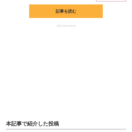
記事を読む
ITの今と未来を見通す
スマホと通信の最新トレンド
advertisement
進化するPCとデバイスの未来
好きが集まる 比べて選べる
ビジネスと働き方のヒント
AI活用のいまが分かる
企業ITのトレンドを詳説
経営リーダーのコミュニティ
マーケ×ITの今がよく分かる
本記事で紹介した投稿
ITエンジニア向け専門サイト