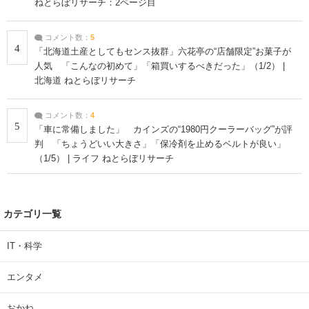
ねとらぼリサーチ：2ページ目
コメント数：
5
4
「北海道土産としてもセンス抜群」六花亭の“店舗限定”お菓子が
人気 「こんなの初めて」「箱買いするべきだった」（1/2） |
北海道 ねとらぼリサーチ
コメント数：
4
5
「車に常備しました」 カインズの“1980円クーラーバッグ”が評
判 「ちょうどいい大きさ」「保冷剤を止めるベルトが良い」
（1/5） | ライフ ねとらぼリサーチ
カテゴリ一覧
IT・科学
エンタメ
おかね