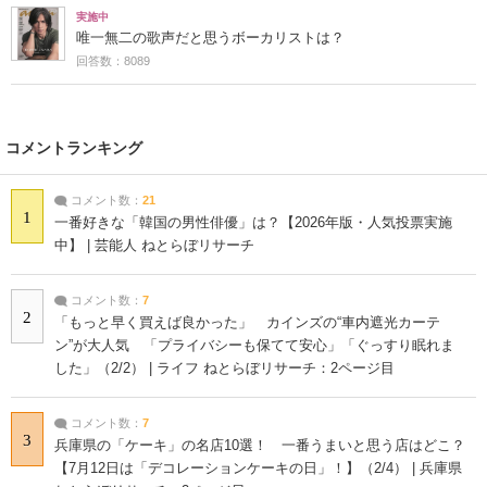
実施中
唯一無二の歌声だと思うボーカリストは？
回答数：8089
コメントランキング
コメント数：
21
1
一番好きな「韓国の男性俳優」は？【2026年版・人気投票実施
中】 | 芸能人 ねとらぼリサーチ
コメント数：
7
2
「もっと早く買えば良かった」 カインズの“車内遮光カーテ
ン”が大人気 「プライバシーも保てて安心」「ぐっすり眠れま
した」（2/2） | ライフ ねとらぼリサーチ：2ページ目
コメント数：
7
3
兵庫県の「ケーキ」の名店10選！ 一番うまいと思う店はどこ？
【7月12日は「デコレーションケーキの日」！】（2/4） | 兵庫県