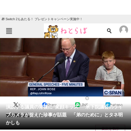
🎁 Switch 2もあたる！ プレゼントキャンペーン実施中！
ねとらぼメニュー
TOP
ニュース
エンタメ
クイズ
グルメ
地域
住まい
教育・育児
動物
リサーチ
ニュース
2024/06/16 16:25（公開）
X
Share
LINE
hatena
会員記事
演説する議員の背後に“変顔キッズ” 米下院議会のライ
ブカメラが捉えた珍事が話題 「弟のために」とタネ明
無邪気すぎる……！
メディア
かしも
目次を表示
注目記事を集めた総合ページ