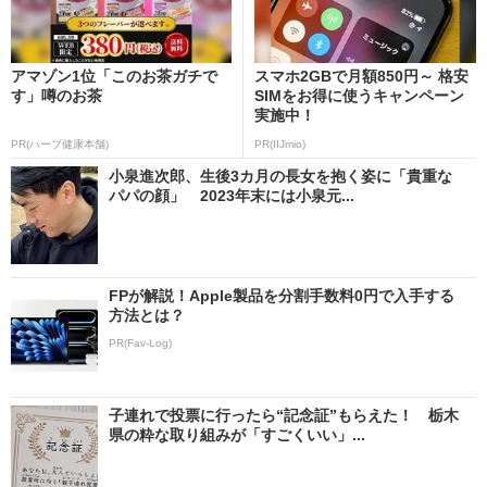
アマゾン1位「このお茶ガチで
スマホ2GBで月額850円～ 格安
す」噂のお茶
SIMをお得に使うキャンペーン
実施中！
PR(ハーブ健康本舗)
PR(IIJmio)
小泉進次郎、生後3カ月の長女を抱く姿に「貴重な
パパの顔」 2023年末には小泉元...
FPが解説！Apple製品を分割手数料0円で入手する
方法とは？
PR(Fav-Log)
子連れで投票に行ったら“記念証”もらえた！ 栃木
県の粋な取り組みが「すごくいい」...