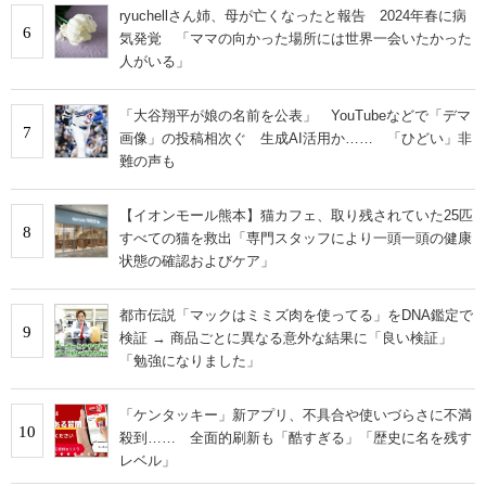
ryuchellさん姉、母が亡くなったと報告 2024年春に病
6
気発覚 「ママの向かった場所には世界一会いたかった
人がいる」
「大谷翔平が娘の名前を公表」 YouTubeなどで「デマ
7
画像」の投稿相次ぐ 生成AI活用か…… 「ひどい」非
難の声も
【イオンモール熊本】猫カフェ、取り残されていた25匹
8
すべての猫を救出「専門スタッフにより一頭一頭の健康
状態の確認およびケア」
都市伝説「マックはミミズ肉を使ってる」をDNA鑑定で
9
検証 → 商品ごとに異なる意外な結果に「良い検証」
「勉強になりました」
「ケンタッキー」新アプリ、不具合や使いづらさに不満
10
殺到…… 全面的刷新も「酷すぎる」「歴史に名を残す
レベル」