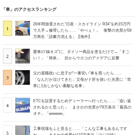
「車」のアクセスランキング
26年間放置された“日産・スカイライン R34”を約15万円
1
で入手→修理したら……「やべぇ！」 衝撃の光景が59
万再生「語彙力消える」【海外】
愛車の“線キズ”に、ダイソー商品を塗るだけで→「すご
2
い！」「簡単」 目からウロコのアイデアに反響
父の退職祝いに息子が“一番安い”車を買ったら……
3
「なんだか泣けてきた」父母がド肝を抜いた光景に「世
界に1台しかない素敵な名車」
ETCを設置するためディーラーへ行ったら……「追い返
4
されるかと思った」 まさかの光景が79万表示「最高の
オチ」「wwwww」
工事現場をふと見ると……「こんな工事もあるんです
5
ね…」 まさかの光景が110万表示「マジで珍し