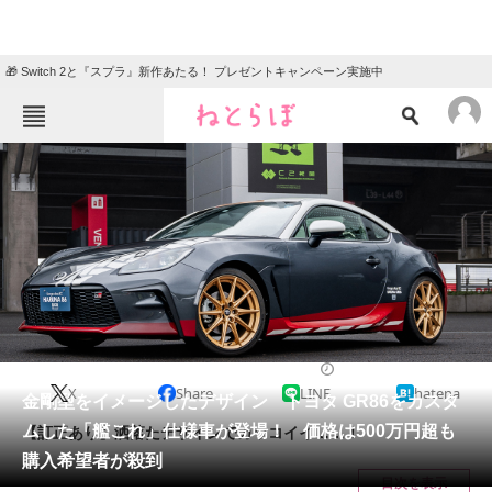
🎁 Switch 2と『スプラ』新作あたる！ プレゼントキャンペーン実施中
ねとらぼメニュー
TOP
ニュース
エンタメ
クイズ
グルメ
地域
住まい
教育・育児
動物
リサーチ
車
2024/06/16 16:45（公開）
X
Share
LINE
hatena
会員記事
金剛型をイメージしたデザイン トヨタ GR86をカスタ
ムした「艦これ」仕様車が登場！ 価格は500万円超も
【訂正あり】洒落たデザインでカッコイイ……！
メディア
購入希望者が殺到
目次を表示
注目記事を集めた総合ページ