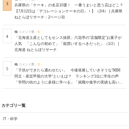
3
兵庫県の「ケーキ」の名店10選！ 一番うまいと思う店はどこ？
【7月12日は「デコレーションケーキの日」！】（2/4） | 兵庫県
ねとらぼリサーチ：2ページ目
コメント数：
5
4
「北海道土産としてもセンス抜群」六花亭の“店舗限定”お菓子が
人気 「こんなの初めて」「箱買いするべきだった」（1/2） |
北海道 ねとらぼリサーチ
コメント数：
3
5
「子供ができたら通わせたい」 今後発展していきそうな“関関
同立・産近甲龍の大学”といえば？ ランキング1位に学生の声
「学問の街のように多様に学べる」「就職や進学の実績も高い」
| 大学 ねとらぼリサーチ
カテゴリ一覧
IT・科学