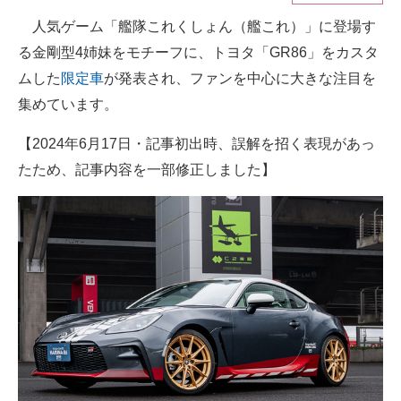
人気ゲーム「艦隊これくしょん（艦これ）」に登場す
ITの今と未来を見通す
る金剛型4姉妹をモチーフに、トヨタ「GR86」をカスタ
スマホと通信の最新トレンド
ムした
限定車
が発表され、ファンを中心に大きな注目を
集めています。
進化するPCとデバイスの未来
【2024年6月17日・記事初出時、誤解を招く表現があっ
好きが集まる 比べて選べる
たため、記事内容を一部修正しました】
ビジネスと働き方のヒント
AI活用のいまが分かる
企業ITのトレンドを詳説
経営リーダーのコミュニティ
マーケ×ITの今がよく分かる
ITエンジニア向け専門サイト