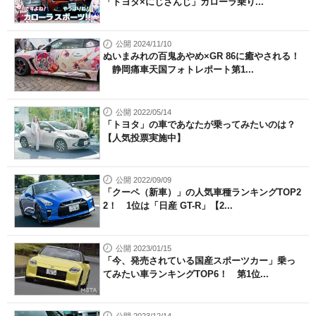
「トヨタ×にじさんじ」カローラ乗り...
公開 2024/11/10
ぬいまみれの百鬼あやめ×GR 86に癒やされる！
静岡痛車天国フォトレポート第1...
公開 2022/05/14
「トヨタ」の車であなたが乗ってみたいのは？
【人気投票実施中】
公開 2022/09/09
「クーペ（新車）」の人気車種ランキングTOP2
2！ 1位は「日産 GT-R」【2...
公開 2023/01/15
「今、発売されている国産スポーツカー」乗っ
てみたい車ランキングTOP6！ 第1位...