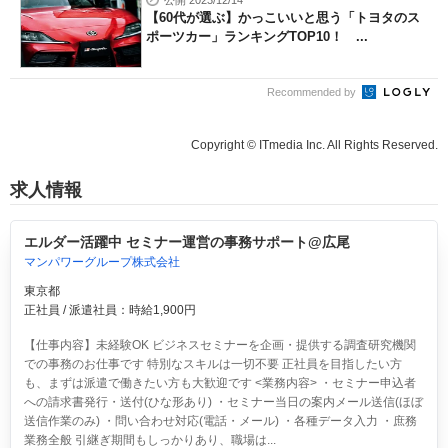
公開 2023/12/14
【60代が選ぶ】かっこいいと思う「トヨタのス
ポーツカー」ランキングTOP10！ ...
Recommended by
Copyright © ITmedia Inc. All Rights Reserved.
求人情報
エルダー活躍中 セミナー運営の事務サポート@広尾
マンパワーグループ株式会社
東京都
正社員 / 派遣社員：時給1,900円
【仕事内容】未経験OK ビジネスセミナーを企画・提供する調査研究機関
での事務のお仕事です 特別なスキルは一切不要 正社員を目指したい方
も、まずは派遣で働きたい方も大歓迎です <業務内容> ・セミナー申込者
への請求書発行・送付(ひな形あり) ・セミナー当日の案内メール送信(ほぼ
送信作業のみ) ・問い合わせ対応(電話・メール) ・各種データ入力 ・庶務
業務全般 引継ぎ期間もしっかりあり、職場は...