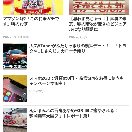
アマゾン1位「このお茶ガチで
【思わず見ちゃう！】猛暑の東
す」噂のお茶
京、駅の階段が驚きのビジュア
ルになり話題に
PR(ハーブ健康本舗)
PR(ねとらぼ)
人気VTuberがふたりっきりの横浜デート！ 「トヨ
タ×にじさんじ」カローラ乗り...
スマホ2GBで月額850円～ 格安SIMをお得に使うキ
ャンペーン実施中！
PR(IIJmio)
ぬいまみれの百鬼あやめ×GR 86に癒やされる！
静岡痛車天国フォトレポート第1...