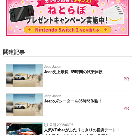
関連記事
Jeep Japan
Jeep史上最長! 85時間の試乗体験
PR
Jeep Japan
Jeepの7シーターを85時間体験！
PR
公開 2025/03/26
人気VTuberがふたりっきりの横浜デート！