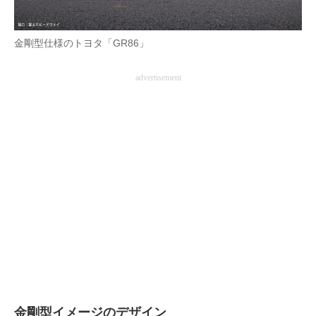
企業向けIT製品の総合サイト
金剛型仕様のトヨタ「GR86」
IT製品の技術・比較・事例
製造業のIT導入・活用を支援
advertisement
モノづくり技術者専門サイト
エレクトロニクス専門サイト
電子設計の基本と応用
エネルギーの専門メディア
建設×テクノロジーの最前線
ちょっと気になるネットの話題
金剛型イメージのデザイン