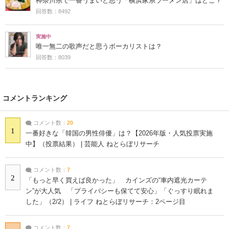
神奈川県で一番うまいと思う「横浜家系ラーメン店」はどこ？
回答数：8492
実施中
唯一無二の歌声だと思うボーカリストは？
回答数：8039
コメントランキング
コメント数：
20
1
一番好きな「韓国の男性俳優」は？【2026年版・人気投票実施
中】（投票結果） | 芸能人 ねとらぼリサーチ
コメント数：
7
2
「もっと早く買えば良かった」 カインズの“車内遮光カーテ
ン”が大人気 「プライバシーも保てて安心」「ぐっすり眠れま
した」（2/2） | ライフ ねとらぼリサーチ：2ページ目
コメント数：
7