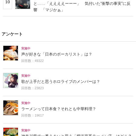
10
と……「ええええーーー」 気付いた“衝撃の事実”に反
響 「マジかぁ」
アンケート
実施中
声が好きな「日本のボーカリスト」は？
回答数：49322
実施中
歌が上手だと思うホロライブのメンバーは？
回答数：23823
実施中
ラーメンって日本食？それとも中華料理？
回答数：19617
実施中