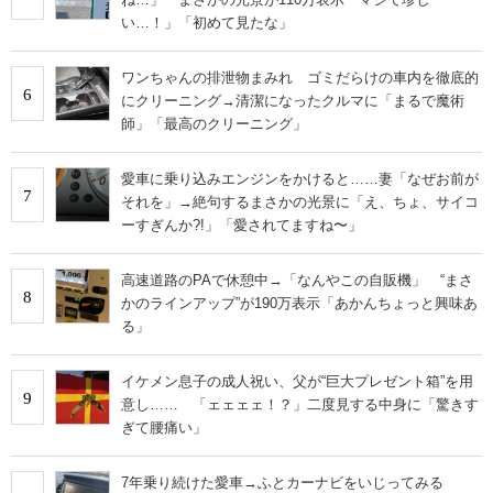
い…！」「初めて見たな」
ワンちゃんの排泄物まみれ ゴミだらけの車内を徹底的
6
にクリーニング→清潔になったクルマに「まるで魔術
師」「最高のクリーニング」
愛車に乗り込みエンジンをかけると……妻「なぜお前が
7
それを」→絶句するまさかの光景に「え、ちょ、サイコ
ーすぎんか?!」「愛されてますね〜」
高速道路のPAで休憩中→「なんやこの自販機」 “まさ
8
かのラインアップ”が190万表示「あかんちょっと興味あ
る」
イケメン息子の成人祝い、父が“巨大プレゼント箱”を用
9
意し…… 「ェェェェ！？」二度見する中身に「驚きす
ぎて腰痛い」
7年乗り続けた愛車→ふとカーナビをいじってみる