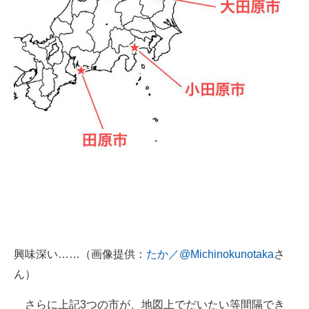
興味深い……（画像提供：
たか／@Michinokunotaka
さ
ん）
さらに上記3つの市が、地図上でだいたい等間隔でき