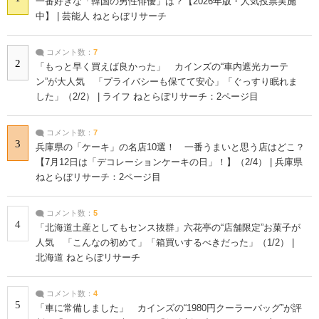
一番好きな「韓国の男性俳優」は？【2026年版・人気投票実施
中】 | 芸能人 ねとらぼリサーチ
コメント数：
7
2
「もっと早く買えば良かった」 カインズの“車内遮光カーテ
ン”が大人気 「プライバシーも保てて安心」「ぐっすり眠れま
した」（2/2） | ライフ ねとらぼリサーチ：2ページ目
コメント数：
7
3
兵庫県の「ケーキ」の名店10選！ 一番うまいと思う店はどこ？
【7月12日は「デコレーションケーキの日」！】（2/4） | 兵庫県
ねとらぼリサーチ：2ページ目
コメント数：
5
4
「北海道土産としてもセンス抜群」六花亭の“店舗限定”お菓子が
人気 「こんなの初めて」「箱買いするべきだった」（1/2） |
北海道 ねとらぼリサーチ
コメント数：
4
5
「車に常備しました」 カインズの“1980円クーラーバッグ”が評