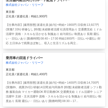
生活協同組合向けのルート配送ドライバー
株式会社ジャパン・リリーフ
東京都
正社員 / 派遣社員：時給1,900円
【仕事内容】[雇用形態] 派遣社員 [給与] <時給> 1900円 日収例:13,927円
(実働7.33h) 研修なし [特徴] 未経験者活躍 社員登用あり 交通費支給 ミドル
活躍中 資格・スキルを活かせる 制服あり 給与前払い制度あり 長期 週払
い・日払いあり [勤務時間] 08:40～17:00 時給1900円・日払いや週払い対
応 土日休みで残業ほぼ無し、収入と生活リズムを両立...
乗用車の回送ドライバー
株式会社ジャパン・リリーフ
東京都
正社員 / 派遣社員：時給1,400円
【仕事内容】[雇用形態] 派遣社員 [給与] <時給> 1400円 日収例:14,700円
(実働8h、残業2h/日) 研修14日間:給与同条件 [特徴] 未経験者活躍 シフト勤
務 服装自由 マイカー通勤OK 即日勤務OK 交通費支給 ミドル活躍中 シニア
活躍中 主婦・主夫活躍中 資格・スキルを活かせる 制服あり 給与前払い制
度あり 長期 週払い・日払いあり [勤務時間] 08:30～17...