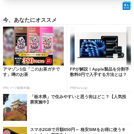
今、あなたにオススメ
アマゾン1位「このお茶ガチで
FPが解説！Apple製品を分割手
す」噂のお茶
数料0円で入手する方法とは？
PR(ハーブ健康本舗)
PR(Fav-Log)
「栃木県」で住みやすいと思う街はどこ？【人気投
票実施中】
スマホ2GBで月額850円～ 格安SIMをお得に使うキ