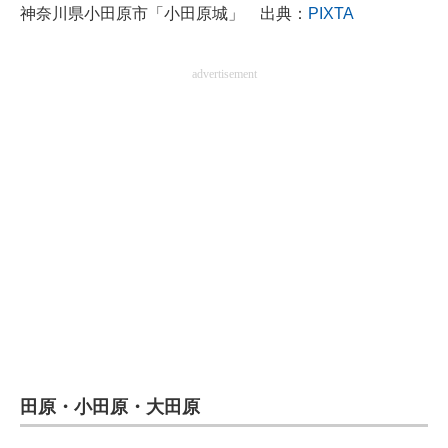
神奈川県小田原市「小田原城」 出典：
PIXTA
企業向けIT製品の総合サイト
IT製品の技術・比較・事例
advertisement
製造業のIT導入・活用を支援
モノづくり技術者専門サイト
エレクトロニクス専門サイト
電子設計の基本と応用
エネルギーの専門メディア
建設×テクノロジーの最前線
ちょっと気になるネットの話題
田原・小田原・大田原