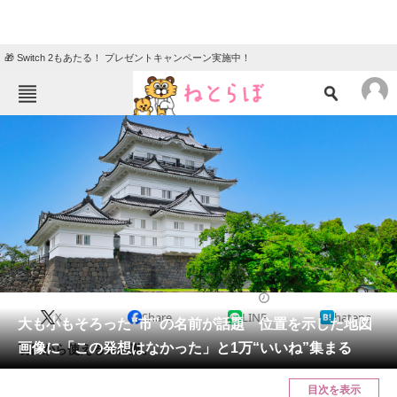
🎁 Switch 2もあたる！ プレゼントキャンペーン実施中！
ねとらぼメニュー
TOP
ニュース
エンタメ
クイズ
グルメ
地域
住まい
教育・育児
動物
リサーチ
2024/06/18 17:00（公開）
X
Share
LINE
hatena
会員記事
大も小もそろった“市”の名前が話題 位置を示した地図
画像に「この発想はなかった」と1万“いいね”集まる
明日から使える豆知識。
メディア
目次を表示
注目記事を集めた総合ページ