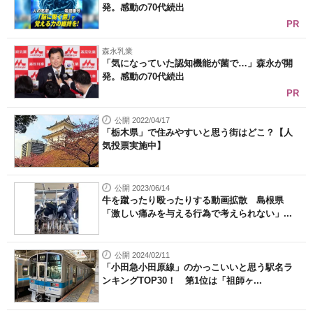
発。感動の70代続出
PR
森永乳業
「気になっていた認知機能が菌で…」森永が開
発。感動の70代続出
PR
公開 2022/04/17
「栃木県」で住みやすいと思う街はどこ？【人
気投票実施中】
公開 2023/06/14
牛を蹴ったり殴ったりする動画拡散 島根県
「激しい痛みを与える行為で考えられない」...
公開 2024/02/11
「小田急小田原線」のかっこいいと思う駅名ラ
ンキングTOP30！ 第1位は「祖師ヶ...