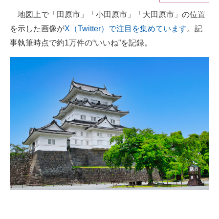
地図上で「田原市」「小田原市」「大田原市」の位置
ITの今と未来を見通す
を示した画像が
X（Twitter）で注目を集めています
。記
スマホと通信の最新トレンド
事執筆時点で約1万件の“いいね”を記録。
進化するPCとデバイスの未来
好きが集まる 比べて選べる
ビジネスと働き方のヒント
AI活用のいまが分かる
企業ITのトレンドを詳説
経営リーダーのコミュニティ
マーケ×ITの今がよく分かる
ITエンジニア向け専門サイト