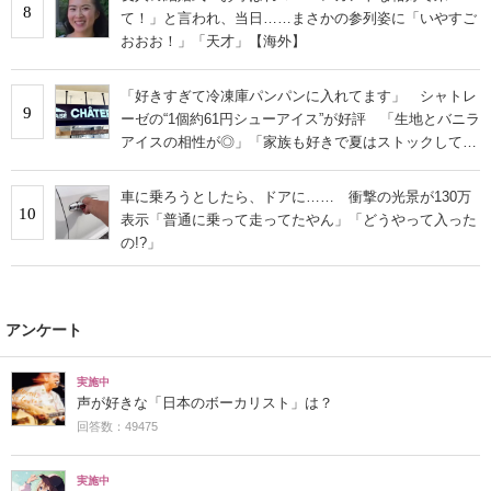
8
て！」と言われ、当日……まさかの参列姿に「いやすご
おおお！」「天才」【海外】
「好きすぎて冷凍庫パンパンに入れてます」 シャトレ
9
ーゼの“1個約61円シューアイス”が好評 「生地とバニラ
アイスの相性が◎」「家族も好きで夏はストックして
る」
車に乗ろうとしたら、ドアに…… 衝撃の光景が130万
10
表示「普通に乗って走ってたやん」「どうやって入った
の!?」
アンケート
実施中
声が好きな「日本のボーカリスト」は？
回答数：49475
実施中