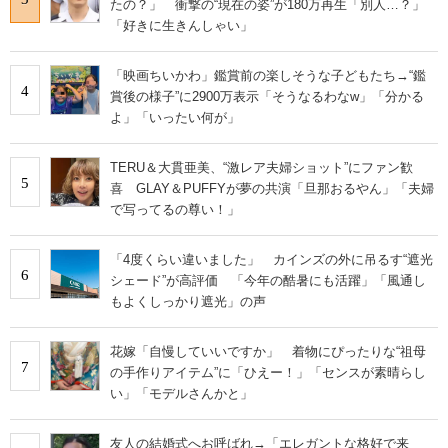
たの？」 衝撃の“現在の姿”が180万再生「別人…？」
「好きに生きんしゃい」
「映画ちいかわ」鑑賞前の楽しそうな子どもたち→“鑑
4
賞後の様子”に2900万表示「そうなるわなw」「分かる
よ」「いったい何が」
TERU＆大貫亜美、“激レア夫婦ショット”にファン歓
5
喜 GLAY＆PUFFYが夢の共演「旦那おるやん」「夫婦
で写ってるの尊い！」
「4度くらい違いました」 カインズの外に吊るす“遮光
6
シェード”が高評価 「今年の酷暑にも活躍」「風通し
もよくしっかり遮光」の声
花嫁「自慢していいですか」 着物にぴったりな“祖母
7
の手作りアイテム”に「ひえー！」「センスが素晴らし
い」「モデルさんかと」
友人の結婚式へお呼ばれ→「エレガントな格好で来