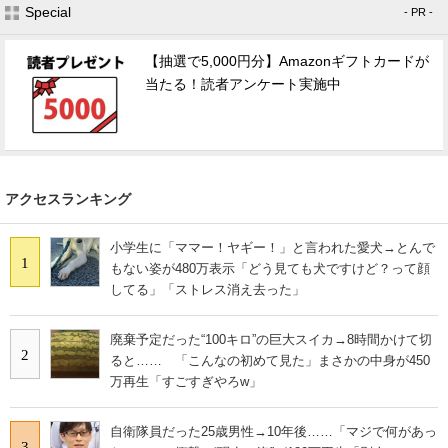
Special
- PR -
【抽選で5,000円分】Amazonギフトカードが
当たる！読者アンケート実施中
アクセスランキング
小学生に「ママー！ヤギー！」と言われた愛犬→とんで
1
もない姿が480万表示「どう見ても犬ですけど？って顔
してる」「ストレス消え去った」
廃棄予定だった“100キロ”の巨大スイカ→8時間かけて切
2
ると…… 「こんなの初めて見た」まさかの中身が450
万再生「すごすぎやろw」
自衛隊員だった25歳男性→10年後……「マジで何があっ
3