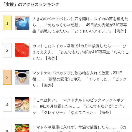
「実験」のアクセスランキング
大きめのペットボトルに穴を開け、スイカの苗を植えた
1
ら……「めちゃくちゃ感動」 49日後の光景が310万再
生「挑戦してみたい」「とてもいいアイデア」【海外】
カットしたスイカ→常温で1カ月半放置したら……「ひ
2
えええええ」 “とんでもない姿”が410万再生「なんてこ
とだ」【海外】
マクドナルドのカップに飲み物を入れて放置→231日
3
後…… “衝撃の変化”に仰天 「ぞっとした」「ビック
リ」【海外】
「これは怖い」 マクドナルドのビックマック＆ポテ
4
ト、約1カ月放置したら…… “とんでもない姿”にゾワ
ッ 「クレイジー」「なんてこった」【海外】
トマトを冷蔵庫に入れず、常温で放置したら…… 8カ
5