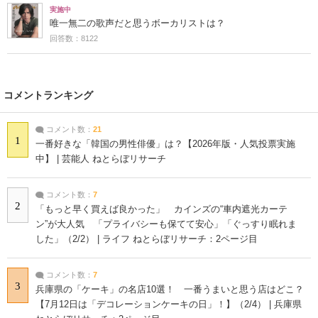
実施中
唯一無二の歌声だと思うボーカリストは？
回答数：8122
コメントランキング
コメント数：
21
1
一番好きな「韓国の男性俳優」は？【2026年版・人気投票実施
中】 | 芸能人 ねとらぼリサーチ
コメント数：
7
2
「もっと早く買えば良かった」 カインズの“車内遮光カーテ
ン”が大人気 「プライバシーも保てて安心」「ぐっすり眠れま
した」（2/2） | ライフ ねとらぼリサーチ：2ページ目
コメント数：
7
3
兵庫県の「ケーキ」の名店10選！ 一番うまいと思う店はどこ？
【7月12日は「デコレーションケーキの日」！】（2/4） | 兵庫県