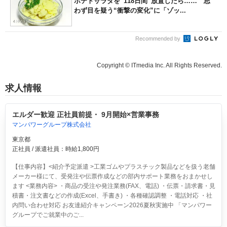
ポテトサラダを“118日間”放置したら…… 思
わず目を疑う“衝撃の変化”に「ゾッ...
Recommended by
Copyright © ITmedia Inc. All Rights Reserved.
求人情報
エルダー歓迎 正社員前提・ 9月開始×営業事務
マンパワーグループ株式会社
東京都
正社員 / 派遣社員：時給1,800円
【仕事内容】<紹介予定派遣 >工業ゴムやプラスチック製品などを扱う老舗
メーカー様にて、受発注や伝票作成などの部内サポート業務をおまかせし
ます <業務内容> ・商品の受注や発注業務(FAX、電話) ・伝票・請求書・見
積書・注文書などの作成(Excel、手書き) ・各種確認調整 ・電話対応 ・社
内問い合わせ対応 お友達紹介キャンペーン2026夏秋実施中 「マンパワー
グループでご就業中のご...