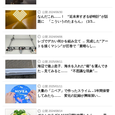
公開 2024/06/30
なんだこれ……！ “近未来すぎる砂時計”が話
題に 「こういうのたまらん」（1/3...
公開 2024/04/06
レゴでデカい何かを組み立て → 完成した“アー
トを描くマシン”が圧巻で「素晴らし...
公開 2025/08/11
海辺で遊ぶ息子、海水を入れた“箱”を運んでき
た→見てみると…… “不思議な現象”...
公開 2025/01/11
大量の「ニベア」で作ったスライム→1年間保管
してみたら…… 変化の記録が興味深い...
公開 2024/08/14