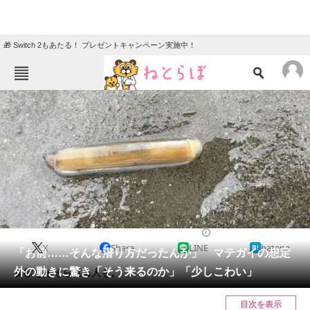
🎁 Switch 2もあたる！ プレゼントキャンペーン実施中！
ねとらぼメニュー
TOP
ニュース
エンタメ
クイズ
グルメ
地域
住まい
教育・育児
動物
リサーチ
実験
2024/06/19 06:15（公開）
X
Share
LINE
hatena
会員記事
「お前……そんな潜り方だったんか」 マテガイの想定
外の動きに驚き「そう来るのか」「少しこわい」
食欲をそそられる人も。
メディア
目次を表示
注目記事を集めた総合ページ