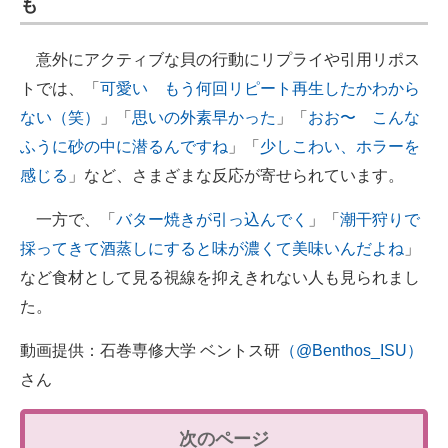
も
意外にアクティブな貝の行動にリプライや引用リポス
トでは、「
可愛い もう何回リピート再生したかわから
ない（笑）
」「
思いの外素早かった
」「
おお〜 こんな
ふうに砂の中に潜るんですね
」「
少しこわい、ホラーを
感じる
」など、さまざまな反応が寄せられています。
一方で、「
バター焼きが引っ込んでく
」「
潮干狩りで
採ってきて酒蒸しにすると味が濃くて美味いんだよね
」
など食材として見る視線を抑えきれない人も見られまし
た。
動画提供：石巻専修大学 ベントス研
（@Benthos_ISU）
さん