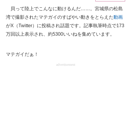
貝って陸上でこんなに動けるんだ……。宮城県の松島
ITの今と未来を見通す
湾で撮影されたマテガイのすばやい動きをとらえた
動画
スマホと通信の最新トレンド
がX（Twitter）に投稿され話題です。記事執筆時点で173
万回以上表示され、約5300いいねを集めています。
進化するPCとデバイスの未来
好きが集まる 比べて選べる
マテガイだぁ！
ビジネスと働き方のヒント
advertisement
AI活用のいまが分かる
企業ITのトレンドを詳説
経営リーダーのコミュニティ
マーケ×ITの今がよく分かる
ITエンジニア向け専門サイト