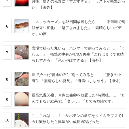
月後、驚きの光景に「すごすぎる」「ラストが衝撃だっ
た」【海外】
「スニッカーズ」を43日間放置したら…… 不気味で鳥
6
肌が立つ変化に「魅了されました」「素晴らしいビデ
オ」の声
岩場で拾った丸い石→ハンマーで割ってみると……「う
7
わぁ！」 衝撃の中身が470万再生「これはまじで素晴
らしすぎる」「色がやばすぎる」【海外】
川で拾った“普通の石”、割ってみると…… “驚きの中
8
身”に「素晴らしい発見」「身震いしちゃう」【海外】
最高気温36度、車内に生卵を放置した4時間後…… “と
9
んでもない結果”に「凄っっ」「とても危険です」
こ、これは……！ サボテンの新芽をタイムラプスで1
10
カ月観察したら興味深い成長過程だった