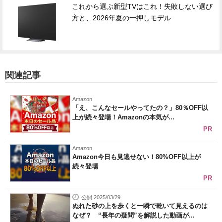
これから選ぶ新型TVはこれ！失敗しない選び
方と、2026年夏の一押しモデル
関連記事
Amazon
「え、こんなセールやってたの？」80％OFF以
上が続々登場！Amazonの本気が...
PR
Amazon
Amazon今日も見逃せない！80%OFF以上が
続々登場
PR
公開 2025/03/29
ぬれた砂の上を歩くと一瞬で乾いて見えるのは
なぜ？ “長年の疑問”を解説した動画が...