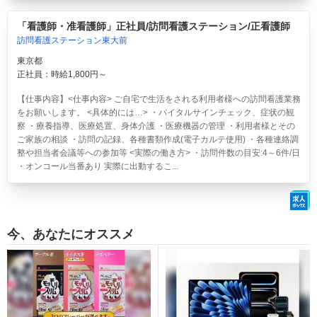
「看護師・准看護師」正社員/訪問看護ステーション/正看護師
訪問看護ステーション東大前
東京都
正社員：時給1,800円～
【仕事内容】<仕事内容> ご自宅で生活をされる利用者様への訪問看護業務
をお願いします。 <具体的には…> ・バイタルサインチェック、症状の観
察 ・療養指導、医療処置、身体介護 ・医療機器の管理 ・利用者様とその
ご家族の相談 ・訪問の記録、各種書類作成(電子カルテ使用) ・各種連絡調
整や担当者会議等への参加等 <実際の働き方> ・訪問件数の目安:4～6件/日
・オンコール当番あり 実際に出動するこ...
今、あなたにオススメ