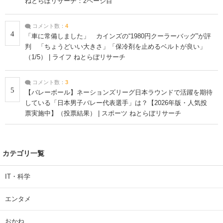
ねとらぼリサーチ：2ページ目
コメント数：
4
4
「車に常備しました」 カインズの“1980円クーラーバッグ”が評
判 「ちょうどいい大きさ」「保冷剤を止めるベルトが良い」
（1/5） | ライフ ねとらぼリサーチ
コメント数：
3
5
【バレーボール】ネーションズリーグ日本ラウンドで活躍を期待
している「日本男子バレー代表選手」は？【2026年版・人気投
票実施中】（投票結果） | スポーツ ねとらぼリサーチ
カテゴリ一覧
IT・科学
エンタメ
おかね