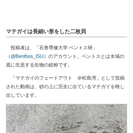
企業向けIT製品の総合サイト
IT製品の技術・比較・事例
マテガイは長細い形をした二枚貝
製造業のIT導入・活用を支援
モノづくり技術者専門サイト
投稿者は、「石巻専修大学 ベントス研」
（
@Benthos_ISU
）のアカウント。ベントスとは水域の
エレクトロニクス専門サイト
底に生息する生物の総称です。
電子設計の基本と応用
「マテガイのフェードアウト ＠松島湾」として投稿
エネルギーの専門メディア
された動画は、砂の上に完全に出ているマテガイを映し
出しています。
建設×テクノロジーの最前線
ちょっと気になるネットの話題