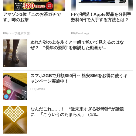
アマゾン1位「このお茶ガチで
FPが解説！Apple製品を分割手
す」噂のお茶
数料0円で入手する方法とは？
PR(ハーブ健康本舗)
PR(Fav-Log)
ぬれた砂の上を歩くと一瞬で乾いて見えるのはな
ぜ？ “長年の疑問”を解説した動画が...
スマホ2GBで月額850円～ 格安SIMをお得に使うキ
ャンペーン実施中！
PR(IIJmio)
なんだこれ……！ “近未来すぎる砂時計”が話題
に 「こういうのたまらん」（1/3...