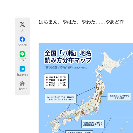
モノづくり技術者専門サイト
エレクトロ
はちまん、やはた、やわた……やあど!?
X
ちょっと気になるネットの話題
Share
LINE
hatena
Home