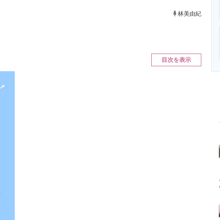
ニクス専門サイト
電子設計の基本と応用
エネルギーの専
林美由紀
目次を表示