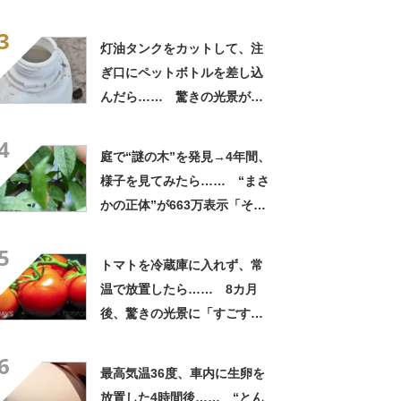
再生「これはまじで素晴らし
3
すぎる」「色がやばすぎる」
灯油タンクをカットして、注
【海外】
ぎ口にペットボトルを差し込
んだら…… 驚きの光景が
「わあ、すごく簡単」「試し
4
てみる価値あり」と771万再
庭で“謎の木”を発見→4年間、
生【海外】
様子を見てみたら…… “まさ
かの正体”が663万表示「そん
なことあるんですね」
5
トマトを冷蔵庫に入れず、常
温で放置したら…… 8カ月
後、驚きの光景に「すごすぎ
る」「ラストが衝撃だった」
6
【海外】
最高気温36度、車内に生卵を
放置した4時間後…… “とん