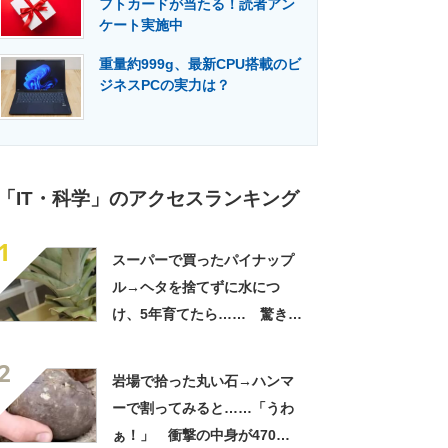
フトカードが当たる！読者アン
門メディア
建設×テクノロジーの最前線
ケート実施中
重量約999g、最新CPU搭載のビ
ジネスPCの実力は？
「IT・科学」のアクセスランキング
1
スーパーで買ったパイナップ
ル→ヘタを捨てずに水につ
け、5年育てたら…… 驚きの
光景に「今年こそは！」
2
岩場で拾った丸い石→ハンマ
ーで割ってみると……「うわ
ぁ！」 衝撃の中身が470万