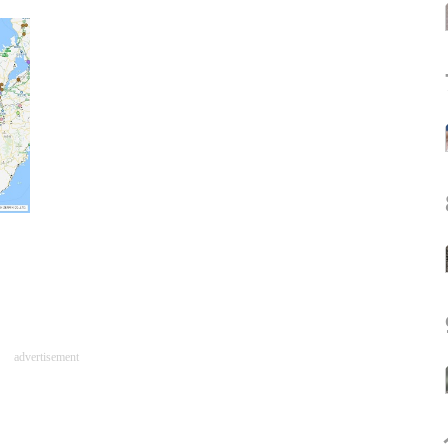
advertisement