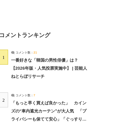
コメントランキング
コメント数：
21
1
一番好きな「韓国の男性俳優」は？
【2026年版・人気投票実施中】 | 芸能人
ねとらぼリサーチ
コメント数：
7
2
「もっと早く買えば良かった」 カイン
ズの“車内遮光カーテン”が大人気 「プ
ライバシーも保てて安心」「ぐっすり眠
れました」（2/2） | ライフ ねとらぼリ