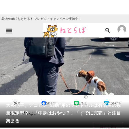
🎁 Switch 2もあたる！ プレゼントキャンペーン実施中！
ねとらぼメニュー
TOP
ニュース
エンタメ
クイズ
グルメ
地域
住まい
教育・育児
動物
リサーチ
スポーツ
2024/06/27 12:15（公開）
X
Share
LINE
hatena
会員記事
大谷翔平、デコピン“出勤”用のランドセルは有名店の数
量限定型？ 「中身はおやつ？」「すでに完売」と注目
特定班、早いよ。
メディア
集まる
目次を表示
注目記事を集めた総合ページ