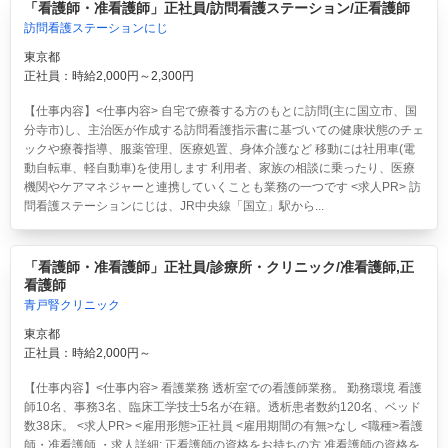
「看護師・准看護師」正社員/訪問看護ステーション/正看護師
訪問看護ステーションにじ
東京都
正社員：時給2,000円～2,300円
【仕事内容】<仕事内容> 自宅で療養する方のもとに訪問(主に国立市、国
分寺市)し、主治医が作成する訪問看護指示書に基づいての健康状態のチェ
ックや療養指導、服薬管理、医療処置、身体介護など 移動には社用車(電
動自転車、軽自動車)を使用します 利用者、家族の相談に乗ったり、医療
機関やケアマネジャーと連携していくことも業務の一つです <求人PR> 訪
問看護ステーションにじは、JR中央線「国立」駅から...
「看護師・准看護師」正社員/診療所・クリニック/准看護師,正
看護師
青戸腎クリニック
東京都
正社員：時給2,000円～
【仕事内容】<仕事内容> 看護業務 透析室での看護師業務。 勤務環境 看護
師10名、事務3名、臨床工学技士5名が在籍。透析患者数約120名、ベッド
数38床。 <求人PR> <雇用形態>正社員 <雇用期間の有無>なし <職種>看護
師・准看護師 ・求人詳細: 正看護師の資格をお持ちの方 准看護師の資格を