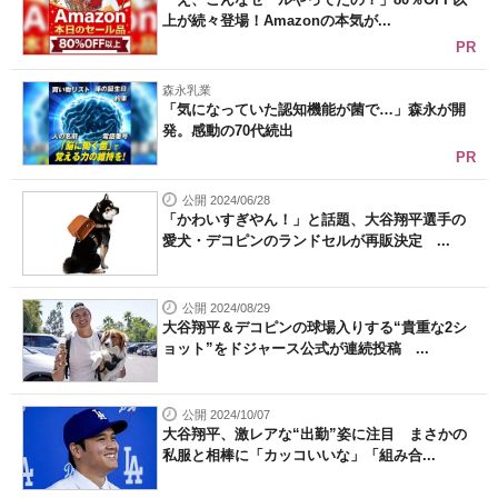
上が続々登場！Amazonの本気が...
PR
森永乳業
「気になっていた認知機能が菌で…」森永が開
発。感動の70代続出
PR
公開 2024/06/28
「かわいすぎやん！」と話題、大谷翔平選手の
愛犬・デコピンのランドセルが再販決定 ...
公開 2024/08/29
大谷翔平＆デコピンの球場入りする“貴重な2シ
ョット”をドジャース公式が連続投稿 ...
公開 2024/10/07
大谷翔平、激レアな“出勤”姿に注目 まさかの
私服と相棒に「カッコいいな」「組み合...