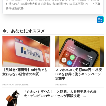
お持ちの方 未経験者大歓迎 非常勤の方は経験者のみ応募可能です。 <応募
要件(必須資格...
今、あなたにオススメ
【見城徹×藤田晋】AI時代でも
スマホ2GBで月額850円～ 格安
変わらない経営者の本質
SIMをお得に使うキャンペーン
実施中！
PR(FINCHI on GOETHE)
PR(IIJmio)
「かわいすぎやん！」と話題、大谷翔平選手の愛
犬・デコピンのランドセルが再販決定 ...