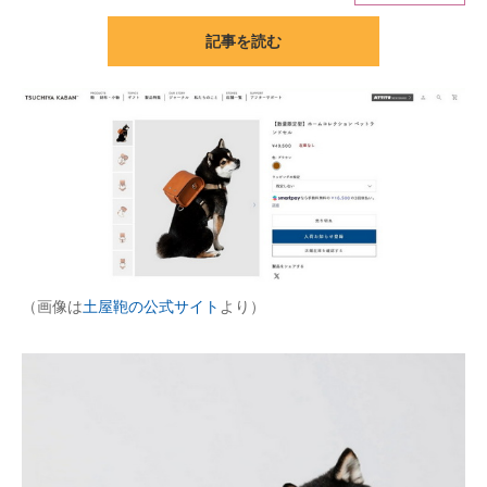
記事を読む
ITの今と未来を見通す
スマホと通信の最新トレンド
進化するPCとデバイスの未来
好きが集まる 比べて選べる
ビジネスと働き方のヒント
AI活用のいまが分かる
（画像は
土屋鞄の公式サイト
より）
企業ITのトレンドを詳説
経営リーダーのコミュニティ
マーケ×ITの今がよく分かる
ITエンジニア向け専門サイト