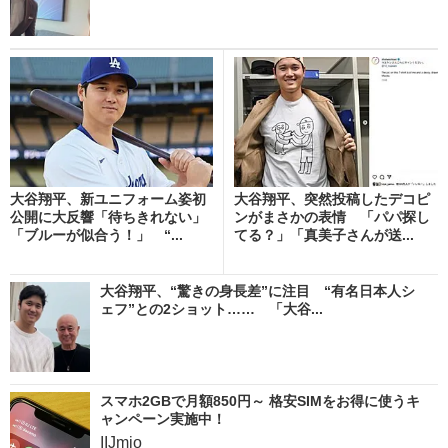
大谷翔平、新ユニフォーム姿初
大谷翔平、突然投稿したデコピ
公開に大反響「待ちきれない」
ンがまさかの表情 「パパ探し
「ブルーが似合う！」 “...
てる？」「真美子さんが送...
大谷翔平、“驚きの身長差”に注目 “有名日本人シ
ェフ”との2ショット…… 「大谷...
スマホ2GBで月額850円～ 格安SIMをお得に使うキ
ャンペーン実施中！
IIJmio