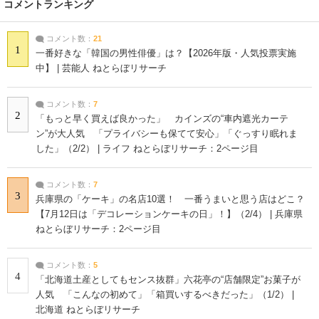
コメントランキング
コメント数：
21
1
一番好きな「韓国の男性俳優」は？【2026年版・人気投票実施
中】 | 芸能人 ねとらぼリサーチ
コメント数：
7
2
「もっと早く買えば良かった」 カインズの“車内遮光カーテ
ン”が大人気 「プライバシーも保てて安心」「ぐっすり眠れま
した」（2/2） | ライフ ねとらぼリサーチ：2ページ目
コメント数：
7
3
兵庫県の「ケーキ」の名店10選！ 一番うまいと思う店はどこ？
【7月12日は「デコレーションケーキの日」！】（2/4） | 兵庫県
ねとらぼリサーチ：2ページ目
コメント数：
5
4
「北海道土産としてもセンス抜群」六花亭の“店舗限定”お菓子が
人気 「こんなの初めて」「箱買いするべきだった」（1/2） |
北海道 ねとらぼリサーチ