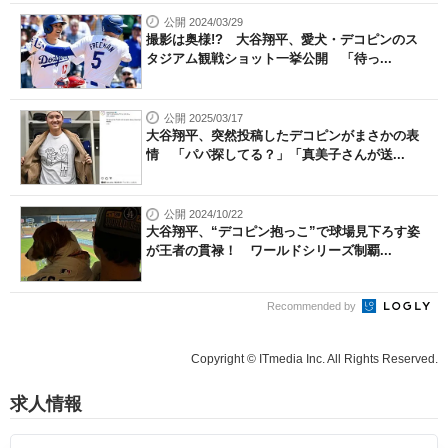
公開 2024/03/29
撮影は奥様!? 大谷翔平、愛犬・デコピンのス
タジアム観戦ショット一挙公開 「待っ...
公開 2025/03/17
大谷翔平、突然投稿したデコピンがまさかの表
情 「パパ探してる？」「真美子さんが送...
公開 2024/10/22
大谷翔平、“デコピン抱っこ”で球場見下ろす姿
が王者の貫禄！ ワールドシリーズ制覇...
Recommended by
Copyright © ITmedia Inc. All Rights Reserved.
求人情報