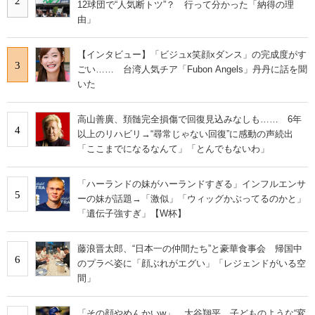
2
12球団で“人気断トツ”？ 行って分かった「納得の理
由」
【インタビュー】「ビジュx笑顔xダンス」の完成度がす
3
ごい…… 台湾人気チア「Fubon Angels」丹丹に話を聞
いた
高山善廣、頚髄完全損傷で回復見込みなしも…… 6年
4
以上のリハビリ→“尋常じゃない回復”に感動の声続出
「ここまでになるなんて」「とんでもないわ」
「ハーランドの妹がハーランドすぎる」インフルエンサ
5
ーの妹が話題→「激似」「ウィッグかぶってるのかと」
「遺伝子強すぎ」【W杯】
藤浪晋太郎、“日本一の仲間たち”と豪華食事会 帰国中
6
のプラベ姿に「顔ぶれがエグい」「レジェンドがいる空
間」
「その顔やめんかいw」 大谷翔平、子どものような“変