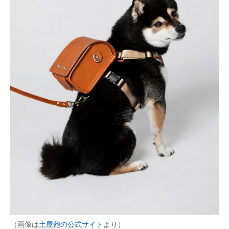
企業向けIT製品の総合サイト
IT製品の技術・比較・事例
製造業のIT導入・活用を支援
モノづくり技術者専門サイト
エレクトロニクス専門サイト
電子設計の基本と応用
エネルギーの専門メディア
建設×テクノロジーの最前線
ちょっと気になるネットの話題
（画像は
土屋鞄の公式サイト
より）