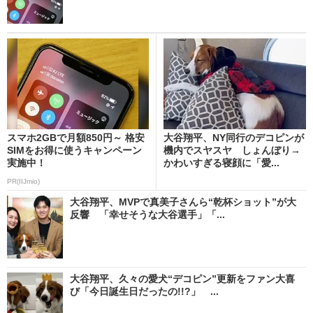
スマホ2GBで月額850円～ 格安
大谷翔平、NY同行のデコピンが
SIMをお得に使うキャンペーン
機内でスヤスヤ しょんぼり→
実施中！
かわいすぎる寝顔に「愛...
PR(IIJmio)
大谷翔平、MVPで真美子さんら“乾杯ショット”が大
反響 「幸せそうな大谷選手」「...
大谷翔平、久々の愛犬“デコピン”更新をファン大喜
び「今日誕生日だったの!!?」 ...