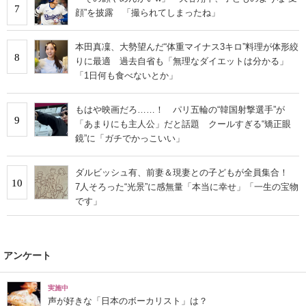
7
顔”を披露 「撮られてしまったね」
本田真凜、大勢望んだ“体重マイナス3キロ”料理が体形絞
8
りに最適 過去自省も「無理なダイエットは分かる」
「1日何も食べないとか」
もはや映画だろ……！ パリ五輪の“韓国射撃選手”が
9
「あまりにも主人公」だと話題 クールすぎる“矯正眼
鏡”に「ガチでかっこいい」
ダルビッシュ有、前妻＆現妻との子どもが全員集合！
10
7人そろった“光景”に感無量「本当に幸せ」「一生の宝物
です」
アンケート
実施中
声が好きな「日本のボーカリスト」は？