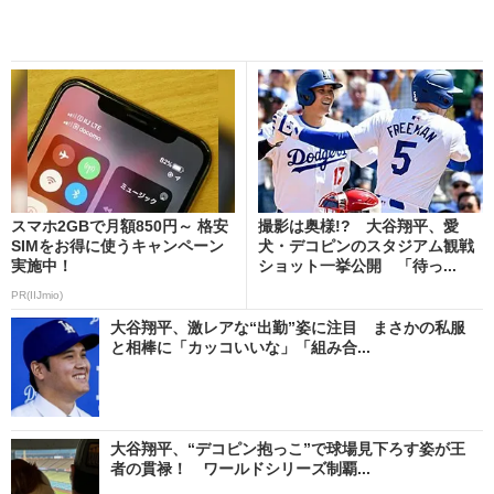
スマホ2GBで月額850円～ 格安
撮影は奥様!? 大谷翔平、愛
SIMをお得に使うキャンペーン
犬・デコピンのスタジアム観戦
実施中！
ショット一挙公開 「待っ...
PR(IIJmio)
大谷翔平、激レアな“出勤”姿に注目 まさかの私服
と相棒に「カッコいいな」「組み合...
大谷翔平、“デコピン抱っこ”で球場見下ろす姿が王
者の貫禄！ ワールドシリーズ制覇...