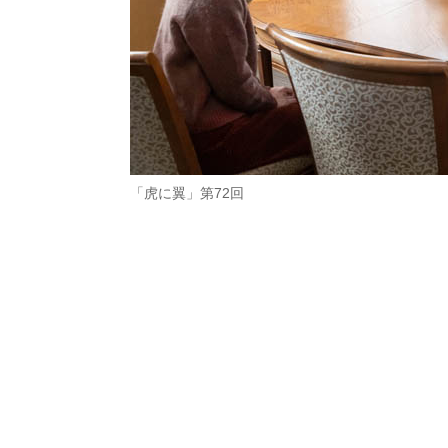
「虎に翼」第72回