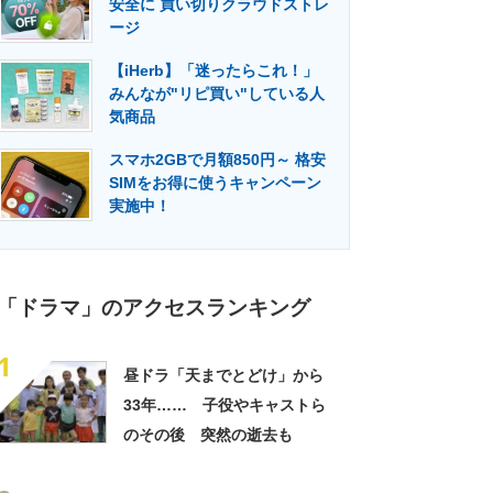
安全に 買い切りクラウドストレ
門メディア
建設×テクノロジーの最前線
ージ
【iHerb】「迷ったらこれ！」
みんなが"リピ買い"している人
気商品
スマホ2GBで月額850円～ 格安
SIMをお得に使うキャンペーン
実施中！
「ドラマ」のアクセスランキング
1
昼ドラ「天までとどけ」から
33年…… 子役やキャストら
のその後 突然の逝去も