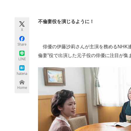
モノづくり技術者専門サイト
エレクトロ
不倫妻役を演じるように！
X
ちょっと気になるネットの話題
Share
俳優の伊藤沙莉さんが主演を務めるNHK連
倫妻”役で出演した元子役の俳優に注目が集
LINE
hatena
Home