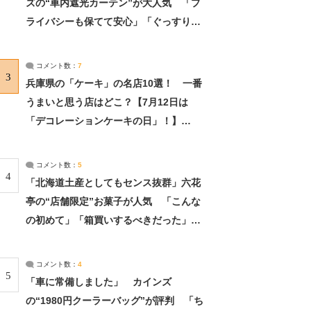
ズの“車内遮光カーテン”が大人気 「プ
ライバシーも保てて安心」「ぐっすり眠
れました」（2/2） | ライフ ねとらぼリ
サーチ：2ページ目
コメント数：
7
3
兵庫県の「ケーキ」の名店10選！ 一番
うまいと思う店はどこ？【7月12日は
「デコレーションケーキの日」！】
（2/4） | 兵庫県 ねとらぼリサーチ：2ペ
ージ目
コメント数：
5
4
「北海道土産としてもセンス抜群」六花
亭の“店舗限定”お菓子が人気 「こんな
の初めて」「箱買いするべきだった」
（1/2） | 北海道 ねとらぼリサーチ
コメント数：
4
5
「車に常備しました」 カインズ
の“1980円クーラーバッグ”が評判 「ち