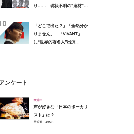
り…… 現状不明の“逸材”に
「好きだったんだけどな」
10
「どうしてるのかなーって」
「どこで出た？」「全然分か
りません」 「VIVANT」
に“世界的著名人”出演
も…… まさかの姿にリアタ
イ後衝撃 番組サイド「分か
らないのも覚悟の上」
アンケート
実施中
声が好きな「日本のボーカリ
スト」は？
回答数：49509