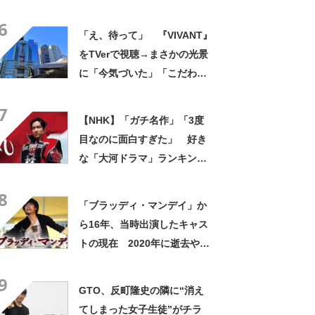
時点】
6
「え、待って」 『VIVANT』
をTVerで視聴→まさかの光景
に「今気づいた」「こだわり
がすげえ」「知らなかったの
7
私だけ？」
【NHK】「ガチ名作」「3度
目なのに面白すぎた」 好き
な「大河ドラマ」ランキン
グ！ 1位は「真田丸」
8
【2026年3月31日時点】
「ブラッディ・マンデイ」か
ら16年、当時出演したキャス
トの現在 2020年に逝去や突
然引退した俳優など
9
GTO、反町隆史の隣に“消え
てしまった女子生徒”がチラ