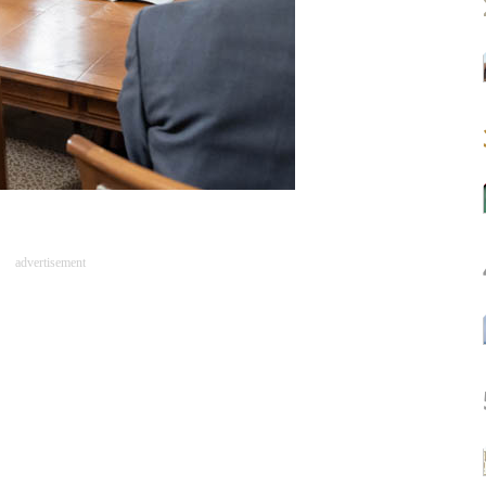
advertisement