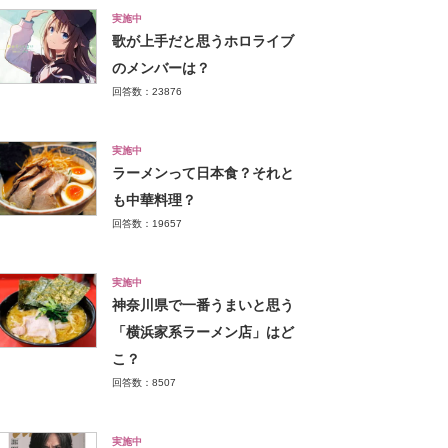
実施中
歌が上手だと思うホロライブ
のメンバーは？
回答数：23876
実施中
ラーメンって日本食？それと
も中華料理？
回答数：19657
実施中
神奈川県で一番うまいと思う
「横浜家系ラーメン店」はど
こ？
回答数：8507
実施中