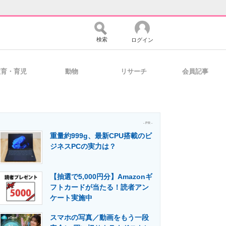
検索
ログイン
教育・育児
動物
リサーチ
会員記事
バイスの未来
好きが集まる 比べて選べる
- PR -
重量約999g、最新CPU搭載のビ
コミュニティ
マーケ×ITの今がよく分かる
ジネスPCの実力は？
【抽選で5,000円分】Amazonギ
・活用を支援
フトカードが当たる！読者アン
ケート実施中
スマホの写真／動画をもう一段