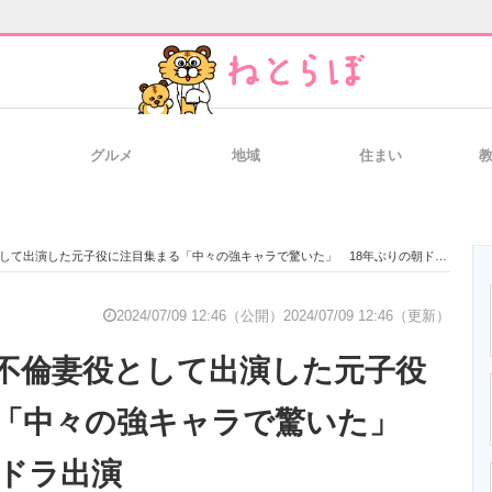
グルメ
地域
住まい
と未来を見通す
スマホと通信の最新トレンド
進化するPCとデ
て出演した元子役に注目集まる「中々の強キャラで驚いた」 18年ぶりの朝ドラ出演
のいまが分かる
企業ITのトレンドを詳説
経営リーダーの
2024/07/09 12:46（公開）
2024/07/09 12:46（更新）
不倫妻役として出演した元子役
T製品の総合サイト
IT製品の技術・比較・事例
製造業のIT導入
る「中々の強キャラで驚いた」
朝ドラ出演