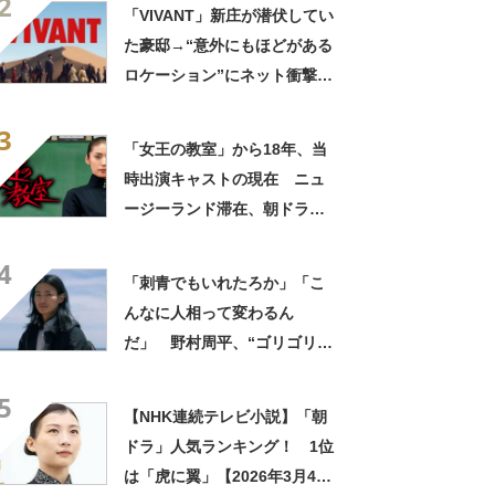
2
「VIVANT」新庄が潜伏してい
た豪邸→“意外にもほどがある
ロケーション”にネット衝撃
「タイじゃなかったんだ」
3
「まさかすぎる」
「女王の教室」から18年、当
時出演キャストの現在 ニュ
ージーランド滞在、朝ドラで
の再共演などが話題
4
「刺青でもいれたろか」「こ
んなに人相って変わるん
だ」 野村周平、“ゴリゴリタ
トゥー＆眉毛全剃り”の激変ビ
5
ジュに騒然「誰かわかりませ
【NHK連続テレビ小説】「朝
ん」
ドラ」人気ランキング！ 1位
は「虎に翼」【2026年3月4日