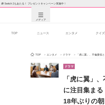
🎁 Switch 2もあたる！ プレゼントキャンペーン実施中！
メディア
TOP
ニュース
エンタメ
クイズ
注目記事を集めた総合ページ
ITの今
TOP
>
エンタメ
>
ドラマ
>
「虎に翼」、不倫妻役とし
ビジネスと働き方のヒント
AI活用
ドラマ
「虎に翼」、
ITエンジニア向け専門サイト
企業向けI
に注目集ま
18年ぶりの