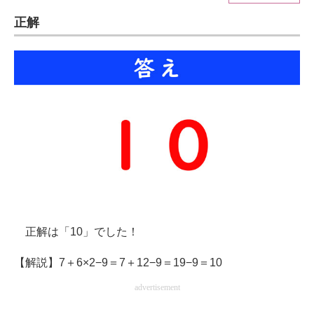
正解
ITの今と未来を見通す
スマホと通信の最新トレンド
進化するPCとデバイスの未来
好きが集まる 比べて選べる
ビジネスと働き方のヒント
AI活用のいまが分かる
企業ITのトレンドを詳説
正解は「10」でした！
経営リーダーのコミュニティ
【解説】7＋6×2−9＝7＋12−9＝19−9＝10
マーケ×ITの今がよく分かる
advertisement
ITエンジニア向け専門サイト