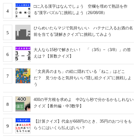
□に入る漢字はなんでしょう 空欄を埋めて熟語を作
4
る“漢字パズル”に挑戦しよう（26/08/08）
ひらめいたらマジで気持ちいい ハテナに入るお酒の名
5
前を当てる”謎解きクイズ”に挑戦してみよう
大人なら15秒で解きたい！ 「（3/5）−（3/8）」の答
6
えは？【算数クイズ】
「文房具のまち」の絵に隠れている「ねこ」はどこ
7
だ？ 見つかると気持ちいい“隠し絵クイズ”に挑戦しよ
う
400の平方根を求めよ 中2なら秒で分かるかもしれない
8
クイズ【番外編・中3数学】
【計算クイズ】代金が668円のとき、35円のおつりをも
9
らうにはいくら払えばいい？