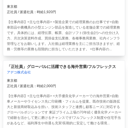
東京都
正社員 / 派遣社員：時給1,920円
【仕事内容】<主な仕事内容> <製造企業での経理業務のお仕事です>自動
車部品や農機具の小型エンジン部品を製造している老舗企業での経理業務
です。具体的には、経理伝票、帳票、会計ソフト(弥生会計)への仕分け入
力、月次決算資料作成、買掛金支払業務、各種事務局業務、社内インフラ
管理などをお願いします。入社後は経理業務を主にご担当頂きますが、総
務・労務等の業務も段階的に担当していただきます。 <仕事内容の...
「正社員」グローバルに活躍できる海外営業/フルフレックス
アデコ株式会社
東京都
正社員 / 派遣社員：時給2,000円
【仕事内容】<主な仕事内容> <大手優良化学メーカーでの海外営業>自動
車メーカーやライセンス先に印刷機・フィルムを提案。既存技術の販路拡
大と新規商材取込みを担い、技術スタッフと連携し顧客ニーズに対応する
グローバルポジションです 東証プライム上場の70年続く優良化学メーカー
で経験を活かして更に磨けるチャンスです!フルフレックス制度や住宅手当
があるなど、福利厚生や待遇も充実!長期的に安定して働ける環境...