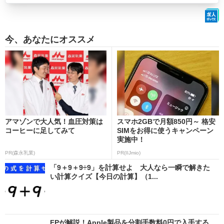
今、あなたにオススメ
アマゾンで大人気！血圧対策は
スマホ2GBで月額850円～ 格安
コーヒーに足してみて
SIMをお得に使うキャンペーン
実施中！
PR(森永乳業)
PR(IIJmio)
「9＋9＋9÷9」を計算せよ 大人なら一瞬で解きた
い計算クイズ【今日の計算】（1...
FPが解説！Apple製品を分割手数料0円で入手する