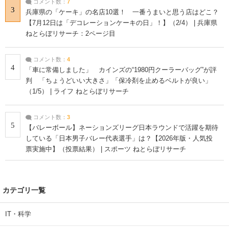
コメント数：
7
3
兵庫県の「ケーキ」の名店10選！ 一番うまいと思う店はどこ？
【7月12日は「デコレーションケーキの日」！】（2/4） | 兵庫県
ねとらぼリサーチ：2ページ目
コメント数：
4
4
「車に常備しました」 カインズの“1980円クーラーバッグ”が評
判 「ちょうどいい大きさ」「保冷剤を止めるベルトが良い」
（1/5） | ライフ ねとらぼリサーチ
コメント数：
3
5
【バレーボール】ネーションズリーグ日本ラウンドで活躍を期待
している「日本男子バレー代表選手」は？【2026年版・人気投
票実施中】（投票結果） | スポーツ ねとらぼリサーチ
カテゴリ一覧
IT・科学