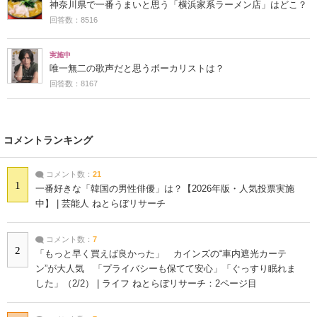
神奈川県で一番うまいと思う「横浜家系ラーメン店」はどこ？
回答数：8516
実施中
唯一無二の歌声だと思うボーカリストは？
回答数：8167
コメントランキング
コメント数：
21
1
一番好きな「韓国の男性俳優」は？【2026年版・人気投票実施
中】 | 芸能人 ねとらぼリサーチ
コメント数：
7
2
「もっと早く買えば良かった」 カインズの“車内遮光カーテ
ン”が大人気 「プライバシーも保てて安心」「ぐっすり眠れま
した」（2/2） | ライフ ねとらぼリサーチ：2ページ目