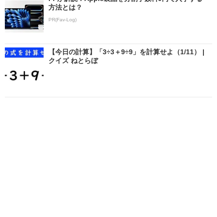
方法とは？
PR(Fav-Log)
【今日の計算】「3÷3＋9÷9」を計算せよ（1/11） |
クイズ ねとらぼ