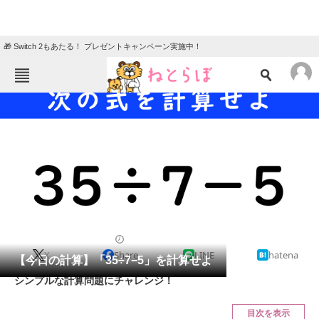
🎁 Switch 2もあたる！ プレゼントキャンペーン実施中！
ねとらぼメニュー
TOP
ニュース
エンタメ
クイズ
グルメ
地域
住まい
教育・育児
動物
リサーチ
クイズ
2024/07/10 07:15（公開）
X
Share
LINE
hatena
会員記事
【今日の計算】「35÷7−5」を計算せよ
シンプルな計算問題にチャレンジ！
メディア
目次を表示
注目記事を集めた総合ページ