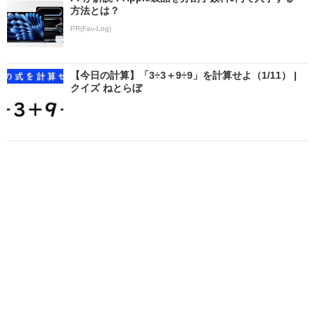
方法とは？
PR(Fav-Log)
【今日の計算】「3÷3＋9÷9」を計算せよ（1/11） |
クイズ ねとらぼ