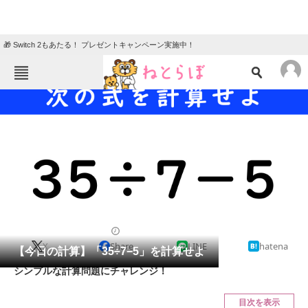
🎁 Switch 2もあたる！ プレゼントキャンペーン実施中！
ねとらぼメニュー
TOP
ニュース
エンタメ
クイズ
グルメ
地域
住まい
教育・育児
動物
リサーチ
クイズ
2024/07/10 07:15（公開）
X
Share
LINE
hatena
会員記事
【今日の計算】「35÷7−5」を計算せよ
シンプルな計算問題にチャレンジ！
メディア
目次を表示
注目記事を集めた総合ページ