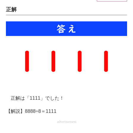
正解
ITの今と未来を見通す
スマホと通信の最新トレンド
進化するPCとデバイスの未来
好きが集まる 比べて選べる
ビジネスと働き方のヒント
AI活用のいまが分かる
企業ITのトレンドを詳説
正解は「1111」でした！
経営リーダーのコミュニティ
【解説】8888÷8＝1111
マーケ×ITの今がよく分かる
advertisement
ITエンジニア向け専門サイト