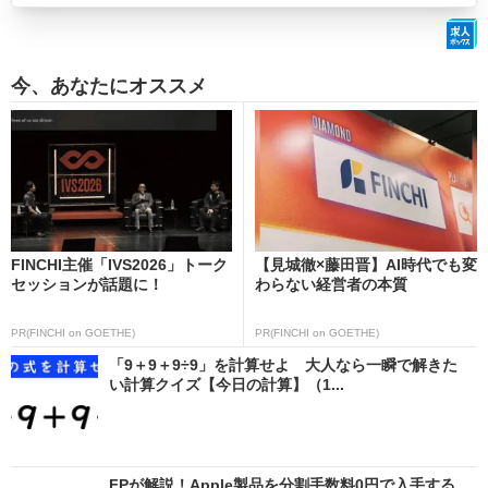
今、あなたにオススメ
FINCHI主催「IVS2026」トーク
【見城徹×藤田晋】AI時代でも変
セッションが話題に！
わらない経営者の本質
PR(FINCHI on GOETHE)
PR(FINCHI on GOETHE)
「9＋9＋9÷9」を計算せよ 大人なら一瞬で解きた
い計算クイズ【今日の計算】（1...
FPが解説！Apple製品を分割手数料0円で入手する