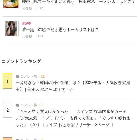
神奈川県で一番うまいと思う「横浜家系ラーメン店」はどこ？
回答数：8512
実施中
唯一無二の歌声だと思うボーカリストは？
回答数：8129
コメントランキング
コメント数：
21
1
一番好きな「韓国の男性俳優」は？【2026年版・人気投票実施
中】 | 芸能人 ねとらぼリサーチ
コメント数：
7
2
「もっと早く買えば良かった」 カインズの“車内遮光カーテ
ン”が大人気 「プライバシーも保てて安心」「ぐっすり眠れま
した」（2/2） | ライフ ねとらぼリサーチ：2ページ目