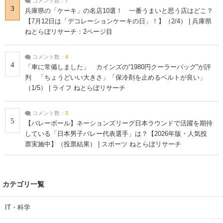
コメント数：
7
3
兵庫県の「ケーキ」の名店10選！ 一番うまいと思う店はどこ？
【7月12日は「デコレーションケーキの日」！】（2/4） | 兵庫県
ねとらぼリサーチ：2ページ目
コメント数：
4
4
「車に常備しました」 カインズの“1980円クーラーバッグ”が評
判 「ちょうどいい大きさ」「保冷剤を止めるベルトが良い」
（1/5） | ライフ ねとらぼリサーチ
コメント数：
3
5
【バレーボール】ネーションズリーグ日本ラウンドで活躍を期待
している「日本男子バレー代表選手」は？【2026年版・人気投
票実施中】（投票結果） | スポーツ ねとらぼリサーチ
カテゴリ一覧
IT・科学