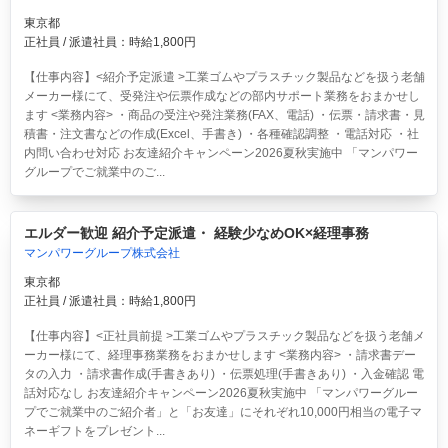
東京都
正社員 / 派遣社員：時給1,800円
【仕事内容】<紹介予定派遣 >工業ゴムやプラスチック製品などを扱う老舗
メーカー様にて、受発注や伝票作成などの部内サポート業務をおまかせし
ます <業務内容> ・商品の受注や発注業務(FAX、電話) ・伝票・請求書・見
積書・注文書などの作成(Excel、手書き) ・各種確認調整 ・電話対応 ・社
内問い合わせ対応 お友達紹介キャンペーン2026夏秋実施中 「マンパワー
グループでご就業中のご...
エルダー歓迎 紹介予定派遣・ 経験少なめOK×経理事務
マンパワーグループ株式会社
東京都
正社員 / 派遣社員：時給1,800円
【仕事内容】<正社員前提 >工業ゴムやプラスチック製品などを扱う老舗メ
ーカー様にて、経理事務業務をおまかせします <業務内容> ・請求書デー
タの入力 ・請求書作成(手書きあり) ・伝票処理(手書きあり) ・入金確認 電
話対応なし お友達紹介キャンペーン2026夏秋実施中 「マンパワーグルー
プでご就業中のご紹介者」と「お友達」にそれぞれ10,000円相当の電子マ
ネーギフトをプレゼント...