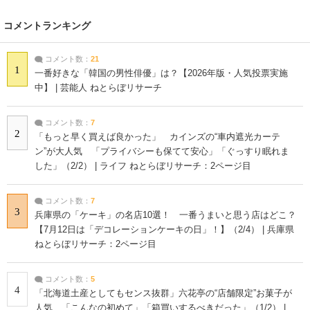
コメントランキング
コメント数：
21
1
一番好きな「韓国の男性俳優」は？【2026年版・人気投票実施
中】 | 芸能人 ねとらぼリサーチ
コメント数：
7
2
「もっと早く買えば良かった」 カインズの“車内遮光カーテ
ン”が大人気 「プライバシーも保てて安心」「ぐっすり眠れま
した」（2/2） | ライフ ねとらぼリサーチ：2ページ目
コメント数：
7
3
兵庫県の「ケーキ」の名店10選！ 一番うまいと思う店はどこ？
【7月12日は「デコレーションケーキの日」！】（2/4） | 兵庫県
ねとらぼリサーチ：2ページ目
コメント数：
5
4
「北海道土産としてもセンス抜群」六花亭の“店舗限定”お菓子が
人気 「こんなの初めて」「箱買いするべきだった」（1/2） |