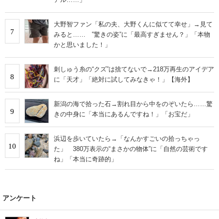
大野智ファン「私の夫、大野くんに似てて幸せ」→見て
7
みると…… ‟驚きの姿”に「最高すぎません？」「本物
かと思いました！」
刺しゅう糸の“クズ”は捨てないで→218万再生のアイデア
8
に「天才」「絶対に試してみなきゃ！」【海外】
新潟の海で拾った石→割れ目から中をのぞいたら……驚
9
きの中身に「本当にあるんですね！」「お宝だ」
浜辺を歩いていたら→「なんかすごいの拾っちゃっ
10
た」 380万表示の“まさかの物体”に「自然の芸術です
ね」「本当に奇跡的」
アンケート