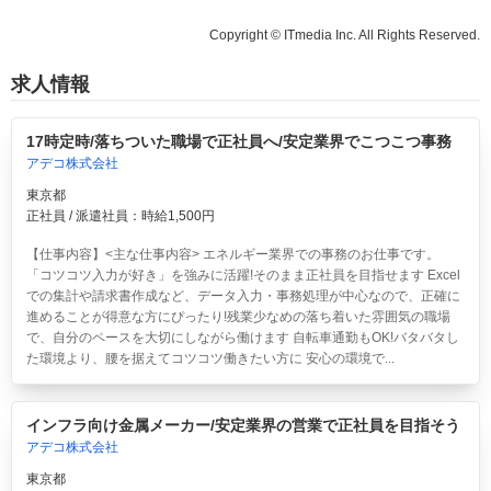
Copyright © ITmedia Inc. All Rights Reserved.
求人情報
17時定時/落ちついた職場で正社員へ/安定業界でこつこつ事務
アデコ株式会社
東京都
正社員 / 派遣社員：時給1,500円
【仕事内容】<主な仕事内容> エネルギー業界での事務のお仕事です。
「コツコツ入力が好き」を強みに活躍!そのまま正社員を目指せます Excel
での集計や請求書作成など、データ入力・事務処理が中心なので、正確に
進めることが得意な方にぴったり!残業少なめの落ち着いた雰囲気の職場
で、自分のペースを大切にしながら働けます 自転車通勤もOK!バタバタし
た環境より、腰を据えてコツコツ働きたい方に 安心の環境で...
インフラ向け金属メーカー/安定業界の営業で正社員を目指そう
アデコ株式会社
東京都