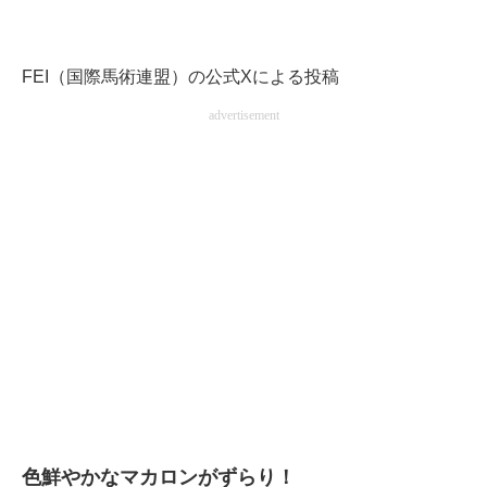
企業向けIT製品の総合サイト
IT製品の技術・比較・事例
FEI（国際馬術連盟）の公式Xによる投稿
advertisement
製造業のIT導入・活用を支援
モノづくり技術者専門サイト
エレクトロニクス専門サイト
電子設計の基本と応用
エネルギーの専門メディア
建設×テクノロジーの最前線
ちょっと気になるネットの話題
色鮮やかなマカロンがずらり！