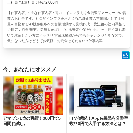
正社員 / 派遣社員：時給2,000円
【仕事内容】<主な仕事内容> 電力・インフラ向け金属製品メーカーでの営
業のお仕事です。社会的インフラをささえる老舗企業の営業職として正社
員を目指せます!既存顧客への営業活動から見積作成、受注後の社内調整ま
で幅広く担当 堅実に業績を伸ばしている安定企業だからこそ、長く落ち着
いて就業したい方にピッタリ!営業未経験からでもチャレンジ可能なので、
気になった方はどうぞお気軽にお問合せください <仕事内容...
今、あなたにオススメ
アマゾン1位の実績！380円で5
FPが解説！Apple製品を分割手
日間お試し。
数料0円で入手する方法とは？