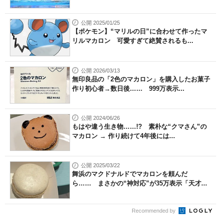
公開 2025/01/25
【ポケモン】“マリルの日”に合わせて作ったマ
リルマカロン 可愛すぎて絶賛されるも...
公開 2026/03/13
無印良品の「2色のマカロン」を購入したお菓子
作り初心者→数日後…… 999万表示...
公開 2024/06/26
もはや違う生き物……!? 素朴な“クマさん”の
マカロン → 作り続けて4年後には...
公開 2025/03/22
舞浜のマクドナルドでマカロンを頼んだ
ら…… まさかの“神対応”が35万表示「天才...
Recommended by