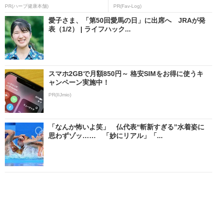
PR(ハーブ健康本舗)
PR(Fav-Log)
愛子さま、「第50回愛馬の日」に出席へ JRAが発
表（1/2） | ライフハック...
スマホ2GBで月額850円～ 格安SIMをお得に使うキ
ャンペーン実施中！
PR(IIJmio)
「なんか怖いよ笑」 仏代表“斬新すぎる”水着姿に
思わずゾッ…… 「妙にリアル」「...