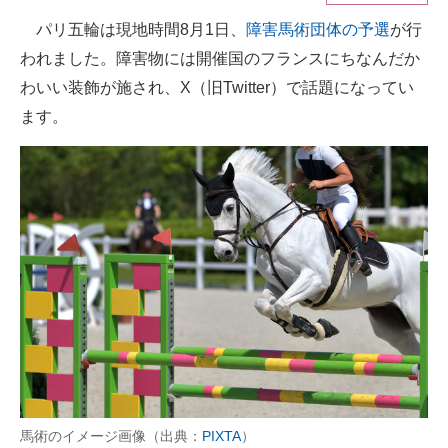
パリ五輪は現地時間8月1日、
障害馬術団体の予選
が行
ITの今と未来を見通す
われました。障害物には開催国のフランスにちなんだか
スマホと通信の最新トレンド
わいい装飾が施され、X（旧Twitter）で話題になってい
ます。
進化するPCとデバイスの未来
好きが集まる 比べて選べる
ビジネスと働き方のヒント
AI活用のいまが分かる
企業ITのトレンドを詳説
経営リーダーのコミュニティ
マーケ×ITの今がよく分かる
ITエンジニア向け専門サイト
馬術のイメージ画像（出典：
PIXTA
）