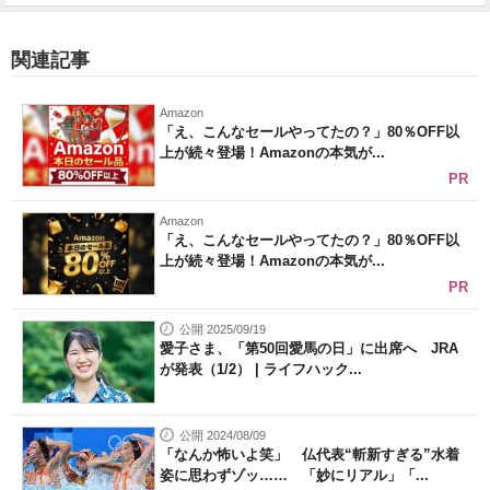
関連記事
Amazon
「え、こんなセールやってたの？」80％OFF以
上が続々登場！Amazonの本気が...
PR
Amazon
「え、こんなセールやってたの？」80％OFF以
上が続々登場！Amazonの本気が...
PR
公開 2025/09/19
愛子さま、「第50回愛馬の日」に出席へ JRA
が発表（1/2） | ライフハック...
公開 2024/08/09
「なんか怖いよ笑」 仏代表“斬新すぎる”水着
姿に思わずゾッ…… 「妙にリアル」「...