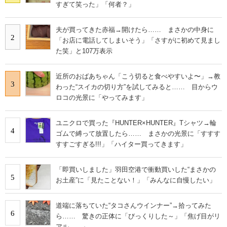
すぎて笑った」「何者？」
夫が買ってきた赤福→開けたら…… まさかの中身に
2
「お店に電話してしまいそう」「さすがに初めて見まし
た笑」と107万表示
近所のおばあちゃん「こう切ると食べやすいよ〜」→教
3
わった“スイカの切り方”を試してみると…… 目からウ
ロコの光景に「やってみます」
ユニクロで買った『HUNTER×HUNTER』Tシャツ→輪
4
ゴムで縛って放置したら…… まさかの光景に「すすす
すすごすぎる!!!」「ハイター買ってきます」
「即買いしました」羽田空港で衝動買いした“まさかの
5
お土産”に「見たことない！」「みんなに自慢したい」
道端に落ちていた“タコさんウインナー”→拾ってみた
6
ら…… 驚きの正体に「びっくりした～」「焦げ目がリ
アル……」