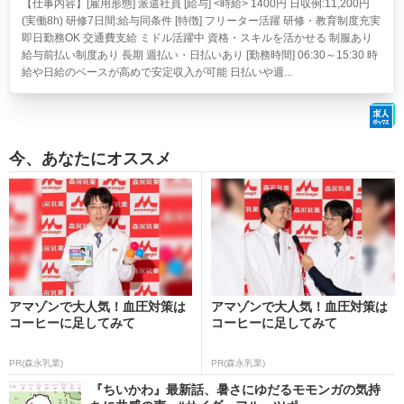
【仕事内容】[雇用形態] 派遣社員 [給与] <時給> 1400円 日収例:11,200円
(実働8h) 研修7日間:給与同条件 [特徴] フリーター活躍 研修・教育制度充実
即日勤務OK 交通費支給 ミドル活躍中 資格・スキルを活かせる 制服あり
給与前払い制度あり 長期 週払い・日払いあり [勤務時間] 06:30～15:30 時
給や日給のベースが高めで安定収入が可能 日払いや週...
今、あなたにオススメ
アマゾンで大人気！血圧対策は
アマゾンで大人気！血圧対策は
コーヒーに足してみて
コーヒーに足してみて
PR(森永乳業)
PR(森永乳業)
『ちいかわ』最新話、暑さにゆだるモモンガの気持