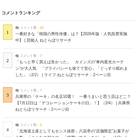
コメントランキング
コメント数：
21
1
一番好きな「韓国の男性俳優」は？【2026年版・人気投票実施
中】 | 芸能人 ねとらぼリサーチ
コメント数：
7
2
「もっと早く買えば良かった」 カインズの“車内遮光カーテ
ン”が大人気 「プライバシーも保てて安心」「ぐっすり眠れま
した」（2/2） | ライフ ねとらぼリサーチ：2ページ目
コメント数：
7
3
兵庫県の「ケーキ」の名店10選！ 一番うまいと思う店はどこ？
【7月12日は「デコレーションケーキの日」！】（2/4） | 兵庫県
ねとらぼリサーチ：2ページ目
コメント数：
5
4
「北海道土産としてもセンス抜群」六花亭の“店舗限定”お菓子が