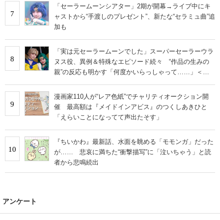
ンタビュー＞
「セーラームーンシアター」2期が開幕→ライブ中にキ
7
ャストから“手渡しのプレゼント”、新たな“セラミュ曲”追
加も
「実は元セーラームーンでした」スーパーセーラーウラ
8
ヌス役、異例＆特殊なエピソード続々 “作品の生みの
親”の反応も明かす「何度かいらっしゃって……」＜イ
ンタビュー＞
漫画家110人が“レア色紙”でチャリティオークション開
9
催 最高額は『メイドインアビス』のつくしあきひと
「えらいことになってて声出たそす」
『ちいかわ』最新話、水面を眺める「モモンガ」だった
10
が…… 悲哀に満ちた“衝撃描写”に「泣いちゃう」と読
者から悲鳴続出
アンケート