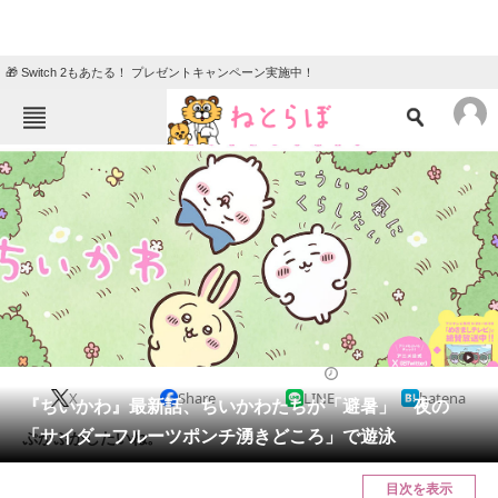
🎁 Switch 2もあたる！ プレゼントキャンペーン実施中！
ねとらぼメニュー
TOP
ニュース
エンタメ
クイズ
グルメ
地域
住まい
教育・育児
動物
リサーチ
マンガ
2024/08/02 18:30（公開）
X
Share
LINE
hatena
会員記事
『ちいかわ』最新話、ちいかわたちが「避暑」 夜の
「サイダーフルーツポンチ湧きどころ」で遊泳
ぷかぷかしたいね。
メディア
目次を表示
注目記事を集めた総合ページ