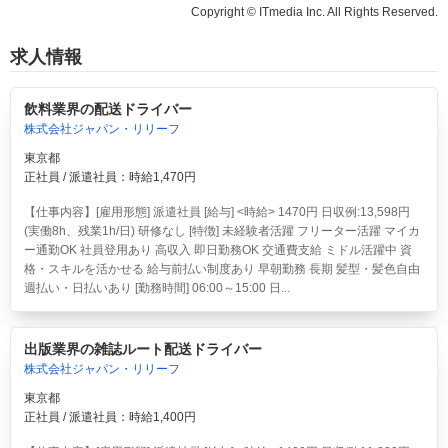
Copyright © ITmedia Inc. All Rights Reserved.
求人情報
飲料業界の配送ドライバー
株式会社ジャパン・リリーフ
東京都
正社員 / 派遣社員：時給1,470円
【仕事内容】[雇用形態] 派遣社員 [給与] <時給> 1470円 日収例:13,598円
(実働8h、残業1h/日) 研修なし [特徴] 未経験者活躍 フリーター活躍 マイカ
ー通勤OK 社員登用あり 高収入 即日勤務OK 交通費支給 ミドル活躍中 資
格・スキルを活かせる 給与前払い制度あり 早朝勤務 長期 髪型・髪色自由
週払い・日払いあり [勤務時間] 06:00～15:00 日...
出版業界の雑誌ルート配送ドライバー
株式会社ジャパン・リリーフ
東京都
正社員 / 派遣社員：時給1,400円