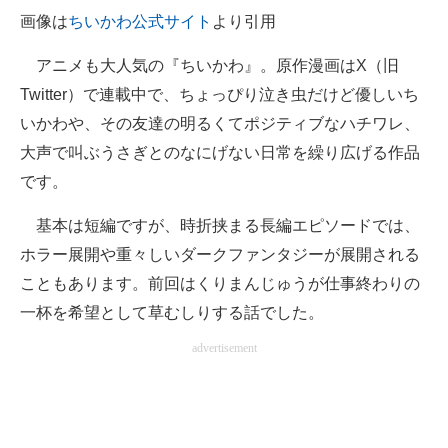
画像は
ちいかわ公式サイト
より引用
企業向けIT製品の総合サイト
アニメも大人気の『ちいかわ』。原作漫画はX（旧
IT製品の技術・比較・事例
Twitter）で連載中で、ちょっぴり泣き虫だけど優しいち
製造業のIT導入・活用を支援
いかわや、その友達の明るくてポジティブなハチワレ、
大声で叫ぶうさぎとのなにげない日常を繰り広げる作品
モノづくり技術者専門サイト
です。
エレクトロニクス専門サイト
基本は短編ですが、時折挟まる長編エピソードでは、
電子設計の基本と応用
ホラー展開や重々しいダークファンタジーが展開される
エネルギーの専門メディア
こともあります。前回はくりまんじゅうが仕事終わりの
一杯を希望として草むしりする話でした。
建設×テクノロジーの最前線
advertisement
ちょっと気になるネットの話題