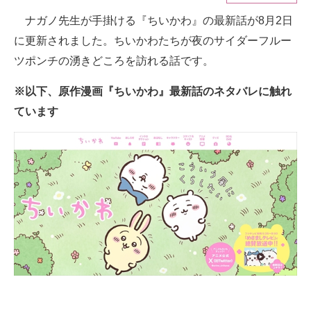
ナガノ先生が手掛ける『ちいかわ』の最新話が8月2日
ITの今と未来を見通す
に更新されました。ちいかわたちが夜のサイダーフルー
スマホと通信の最新トレンド
ツポンチの湧きどころを訪れる話です。
進化するPCとデバイスの未来
※以下、原作漫画『ちいかわ』最新話のネタバレに触れ
ています
好きが集まる 比べて選べる
ビジネスと働き方のヒント
AI活用のいまが分かる
企業ITのトレンドを詳説
経営リーダーのコミュニティ
マーケ×ITの今がよく分かる
ITエンジニア向け専門サイト