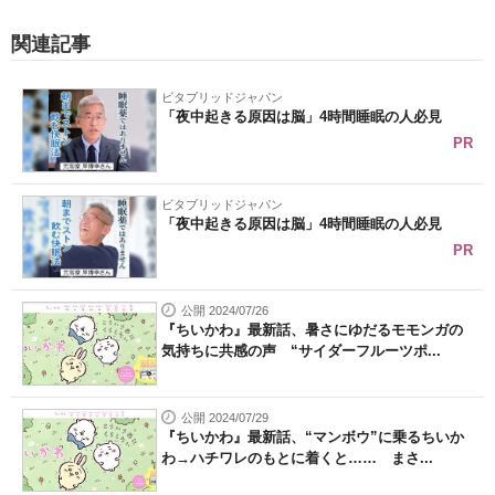
関連記事
ビタブリッドジャパン
「夜中起きる原因は脳」4時間睡眠の人必見
PR
ビタブリッドジャパン
「夜中起きる原因は脳」4時間睡眠の人必見
PR
公開 2024/07/26
『ちいかわ』最新話、暑さにゆだるモモンガの
気持ちに共感の声 “サイダーフルーツポ...
公開 2024/07/29
『ちいかわ』最新話、“マンボウ”に乗るちいか
わ→ハチワレのもとに着くと…… まさ...