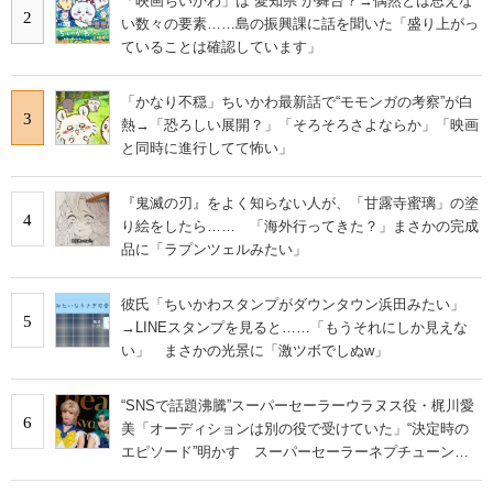
「映画ちいかわ」は“愛知県”が舞台？→偶然とは思えな
2
い数々の要素……島の振興課に話を聞いた「盛り上がっ
ていることは確認しています」
「かなり不穏」ちいかわ最新話で“モモンガの考察”が白
3
熱→「恐ろしい展開？」「そろそろさよならか」「映画
と同時に進行してて怖い」
『鬼滅の刃』をよく知らない人が、「甘露寺蜜璃」の塗
4
り絵をしたら…… 「海外行ってきた？」まさかの完成
品に「ラプンツェルみたい」
彼氏「ちいかわスタンプがダウンタウン浜田みたい」
5
→LINEスタンプを見ると……「もうそれにしか見えな
い」 まさかの光景に「激ツボでしぬw」
“SNSで話題沸騰”スーパーセーラーウラヌス役・梶川愛
6
美「オーディションは別の役で受けていた」“決定時の
エピソード”明かす スーパーセーラーネプチューン
役・本堂環稀は「4歳から16年間……」“意外な過去”＜イ