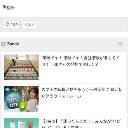
基幹
TOP
グルメ
>
Special
- PR -
階段イヤ！ 階段イヤ！夏は階段が暑くてイ
ヤ！ →まさかの発想で涼しく？
スマホの写真／動画をもう一段安全に 買い切
りクラウドストレージ
【iHerb】「迷ったらこれ！」みんなが"リピ
買い"している人気商品