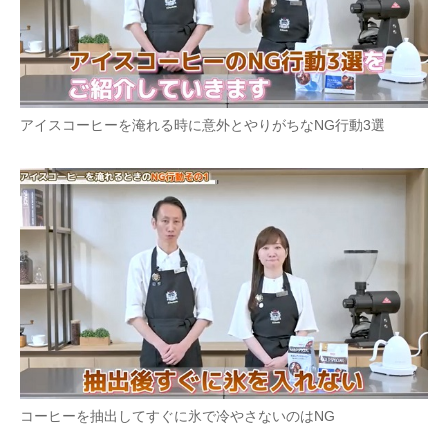
企業向けIT製品の総合サイト
IT製品の技術・比較・事例
製造業のIT導入・活用を支援
アイスコーヒーを淹れる時に意外とやりがちなNG行動3選
モノづくり技術者専門サイト
エレクトロニクス専門サイト
電子設計の基本と応用
エネルギーの専門メディア
建設×テクノロジーの最前線
ちょっと気になるネットの話題
コーヒーを抽出してすぐに氷で冷やさないのはNG