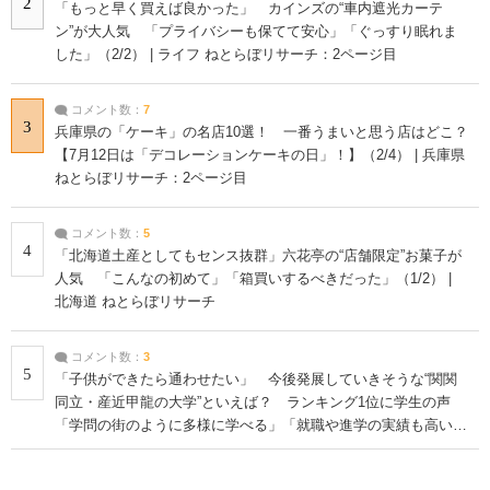
2
「もっと早く買えば良かった」 カインズの“車内遮光カーテ
ン”が大人気 「プライバシーも保てて安心」「ぐっすり眠れま
した」（2/2） | ライフ ねとらぼリサーチ：2ページ目
コメント数：
7
3
兵庫県の「ケーキ」の名店10選！ 一番うまいと思う店はどこ？
【7月12日は「デコレーションケーキの日」！】（2/4） | 兵庫県
ねとらぼリサーチ：2ページ目
コメント数：
5
4
「北海道土産としてもセンス抜群」六花亭の“店舗限定”お菓子が
人気 「こんなの初めて」「箱買いするべきだった」（1/2） |
北海道 ねとらぼリサーチ
コメント数：
3
5
「子供ができたら通わせたい」 今後発展していきそうな“関関
同立・産近甲龍の大学”といえば？ ランキング1位に学生の声
「学問の街のように多様に学べる」「就職や進学の実績も高い」
| 大学 ねとらぼリサーチ