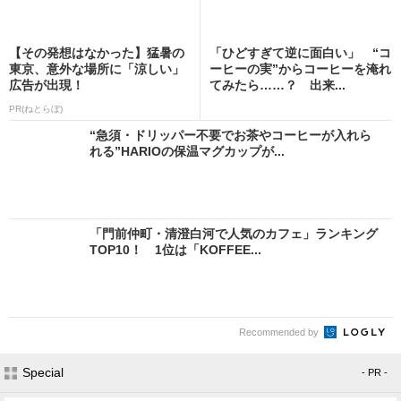
【その発想はなかった】猛暑の
「ひどすぎて逆に面白い」 “コ
東京、意外な場所に「涼しい」
ーヒーの実”からコーヒーを淹れ
広告が出現！
てみたら……？ 出来...
PR(ねとらぼ)
“急須・ドリッパー不要でお茶やコーヒーが入れら
れる”HARIOの保温マグカップが...
「門前仲町・清澄白河で人気のカフェ」ランキング
TOP10！ 1位は「KOFFEE...
Recommended by
Special
- PR -