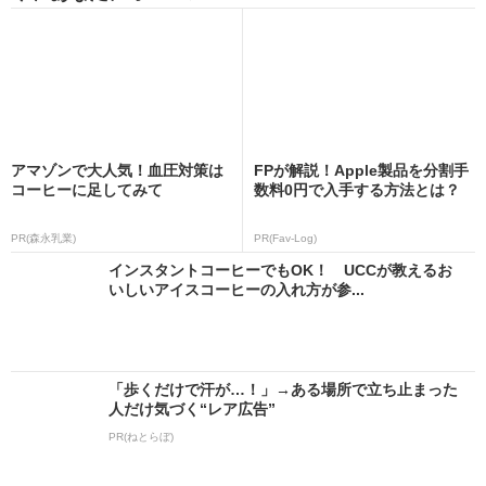
アマゾンで大人気！血圧対策は
FPが解説！Apple製品を分割手
コーヒーに足してみて
数料0円で入手する方法とは？
PR(森永乳業)
PR(Fav-Log)
インスタントコーヒーでもOK！ UCCが教えるお
いしいアイスコーヒーの入れ方が参...
「歩くだけで汗が…！」→ある場所で立ち止まった
人だけ気づく“レア広告”
PR(ねとらぼ)