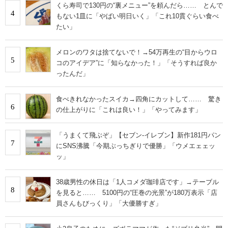
くら寿司で130円の“裏メニュー”を頼んだら…… とんで
4
もない1皿に「やばい明日いく」「これ10貫ぐらい食べ
たい」
メロンのワタは捨てないで！→54万再生の“目からウロ
5
コのアイデア”に「知らなかった！」「そうすれば良か
ったんだ」
食べきれなかったスイカ→四角にカットして…… 驚き
6
の仕上がりに「これは良い！」「やってみます」
「うまくて飛ぶぞ」【セブン‐イレブン】新作181円パン
7
にSNS沸騰「今期ぶっちぎりで優勝」「ウメエェェッ
ッ」
38歳男性の休日は「1人コメダ珈琲店です」→テーブル
8
を見ると…… 5100円の“圧巻の光景”が180万表示「店
員さんもびっくり」「大優勝すぎ」