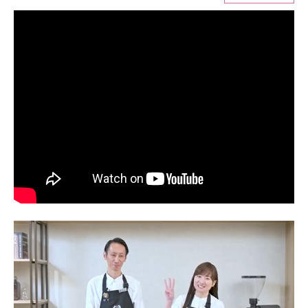
ITの今と未来を見通す
スマホと通信の最新トレンド
進化するPCとデバイスの未来
好きが集まる 比べて選べる
ビジネスと働き方のヒント
AI活用のいまが分かる
企業ITのトレンドを詳説
経営リーダーのコミュニティ
マーケ×ITの今がよく分かる
ITエンジニア向け専門サイト