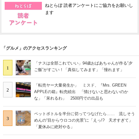
ねとらぼ 読者アンケートにご協力をお願いし
ます
「グルメ」のアクセスランキング
「ナスは全部これでいい」94歳おばあちゃんが作る“夕
1
ご飯”がすごい！「真似してみます」「憧れます」
「転売ヤー大量発生か」 ミスド、『Mrs. GREEN
2
APPLEの箱』転売続出 「情けないと思わないのか
な」「呆れるわ」 2500円での出品も
ペットボトルを半分に切ってつなげたら…… 流しそう
3
めんの“目からウロコの光景”に「えっ!? 天才すぎて」
「夏休みに絶対やる」