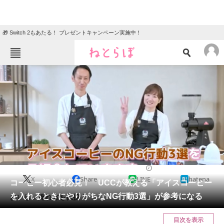
🎁 Switch 2もあたる！ プレゼントキャンペーン実施中！
ねとらぼメニュー
TOP
ニュース
エンタメ
クイズ
グルメ
地域
住まい
教育・育児
動物
リサーチ
グルメ
2024/08/10 11:00（公開）
X
Share
LINE
hatena
会員記事
コーヒー初心者必見！ UCCが教える「アイスコーヒー
を入れるときにやりがちなNG行動3選」が参考になる
おいしい淹れ方も伝授！
メディア
目次を表示
注目記事を集めた総合ページ