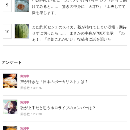
小2息子のために、ズボラママが作った“ジブリ弁当”→開
9
けてみると…… 驚きの中身に「天才!?」「工夫してて
愛を感じます」
まだ約10センチのスイカ、茎が枯れてしまい収穫→期待
10
せずに切ったら…… まさかの中身が700万表示 「わ
ぁ！」「全部これがいい」投稿者に話を聞いた
アンケート
実施中
声が好きな「日本のボーカリスト」は？
回答数：49376
実施中
歌が上手だと思うホロライブのメンバーは？
回答数：23830
実施中