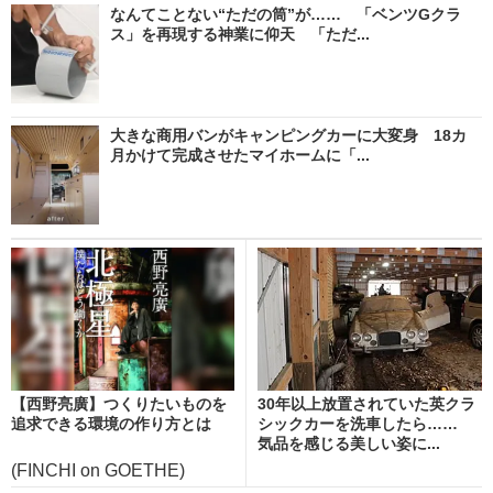
なんてことない“ただの筒”が…… 「ベンツGクラ
ス」を再現する神業に仰天 「ただ...
大きな商用バンがキャンピングカーに大変身 18カ
月かけて完成させたマイホームに「...
【西野亮廣】つくりたいものを
30年以上放置されていた英クラ
追求できる環境の作り方とは
シックカーを洗車したら……
気品を感じる美しい姿に...
(FINCHI on GOETHE)