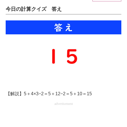
今日の計算クイズ 答え
ITの今と未来を見通す
スマホと通信の最新トレンド
進化するPCとデバイスの未来
好きが集まる 比べて選べる
ビジネスと働き方のヒント
AI活用のいまが分かる
企業ITのトレンドを詳説
【解説】5＋4×3−2＝5＋12−2＝5＋10＝15
経営リーダーのコミュニティ
advertisement
マーケ×ITの今がよく分かる
ITエンジニア向け専門サイト