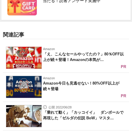
当たる！読者アンケート実施中
関連記事
Amazon
「え、こんなセールやってたの？」80％OFF以
上が続々登場！Amazonの本気が...
PR
Amazon
Amazon今日も見逃せない！80%OFF以上が
続々登場
PR
公開 2022/06/28
「乗れて動く」「カッコイイ」 ダンボールで
再現した「ゼルダの伝説 BoW」マスタ...