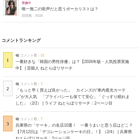
実施中
唯一無二の歌声だと思うボーカリストは？
回答数：8100
コメントランキング
コメント数：
21
1
一番好きな「韓国の男性俳優」は？【2026年版・人気投票実施
中】 | 芸能人 ねとらぼリサーチ
コメント数：
7
2
「もっと早く買えば良かった」 カインズの“車内遮光カーテ
ン”が大人気 「プライバシーも保てて安心」「ぐっすり眠れま
した」（2/2） | ライフ ねとらぼリサーチ：2ページ目
コメント数：
7
3
兵庫県の「ケーキ」の名店10選！ 一番うまいと思う店はどこ？
【7月12日は「デコレーションケーキの日」！】（2/4） | 兵庫県
ねとらぼリサーチ：2ページ目