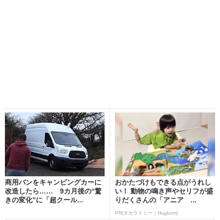
商用バンをキャンピングカーに
おかたづけもできる点がうれし
改造したら…… 9カ月後の“驚
い！ 動物の鳴き声やセリフが盛
きの変化”に「超クール...
りだくさんの「アニア ...
PR(タカラトミー｜Hugkum)