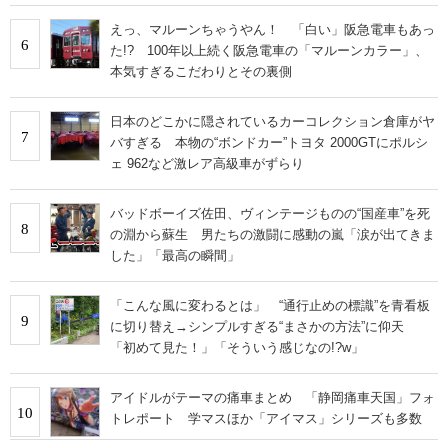
えっ、マルーンちゃうやん！ 「白い」阪急電車もあっ
6
た!? 100年以上続く阪急電車の「マルーンカラー」、
本気すぎるこだわりとその裏側
日本のどこかに隠されているカーコレクション倉庫がヤ
7
バすぎる 本物の“ボンドカー”トヨタ 2000GTにポルシ
ェ 962など激レア高級車がずらり
バッドボーイズ佐田、ヴィンテージものの“国産車”を死
8
の淵から蘇生 男たちの激闘に感動の嵐「涙が出てきま
した」「最高の瞬間」
「こんな風に変わるとは」 “通行止めの標識”を青看板
9
に切り替え→シンプルすぎる“まさかの方法”に仰天
「初めて見た！」「そういう感じなの!?w」
アイドルがテーマの痛車まとめ 「静岡痛車天国」フォ
10
トレポート 学マスほか「アイマス」シリーズも多数