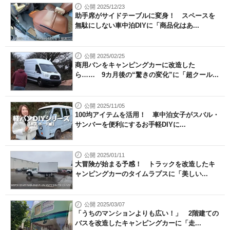
公開 2025/12/23
助手席がサイドテーブルに変身！ スペースを
無駄にしない車中泊DIYに「商品化はあ...
公開 2025/02/25
商用バンをキャンピングカーに改造した
ら…… 9カ月後の“驚きの変化”に「超クール...
公開 2025/11/05
100均アイテムを活用！ 車中泊女子がスバル・
サンバーを便利にするお手軽DIYに...
公開 2025/01/11
大冒険が始まる予感！ トラックを改造したキ
ャンピングカーのタイムラプスに「美しい...
公開 2025/03/07
「うちのマンションよりも広い！」 2階建ての
バスを改造したキャンピングカーに「走...