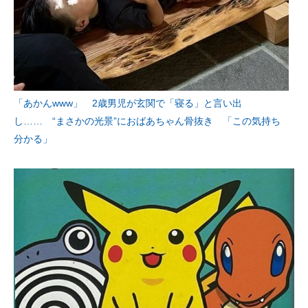
「あかんwww」 2歳男児が玄関で「寝る」と言い出
し…… “まさかの光景”におばあちゃん骨抜き 「この気持ち
分かる」