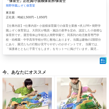
「保育士」正社員/小規模保育所/保育士
簡野学園ふぞく保育室
東京都
正社員：時給1,500円～1,650円
【仕事内容】<仕事内容> 小規模保育園での保育士業務 <求人PR> 簡野学
園ふぞく保育室は、大田区が職員・施設の基準を定め、認定した小規模な
保育所です。運営母体は学校法人簡野学園で、同系列の幼児教育専門学
校・幼稚園・中学高等学校が同じ敷地にあります。当園は建物の1階部分
にあり、園児たちの行動が見守りやすいのがポイントです。 当園では、
「保護者とともに子育てをします」をモットーに掲げています。園児...
今、あなたにオススメ