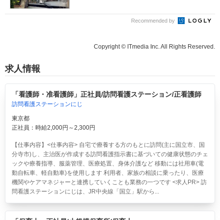
Recommended by
Copyright © ITmedia Inc. All Rights Reserved.
求人情報
「看護師・准看護師」正社員/訪問看護ステーション/正看護師
訪問看護ステーションにじ
東京都
正社員：時給2,000円～2,300円
【仕事内容】<仕事内容> 自宅で療養する方のもとに訪問(主に国立市、国
分寺市)し、主治医が作成する訪問看護指示書に基づいての健康状態のチェ
ックや療養指導、服薬管理、医療処置、身体介護など 移動には社用車(電
動自転車、軽自動車)を使用します 利用者、家族の相談に乗ったり、医療
機関やケアマネジャーと連携していくことも業務の一つです <求人PR> 訪
問看護ステーションにじは、JR中央線「国立」駅から...