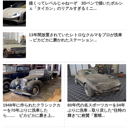
描くってレベルじゃねーぞ 3Dペンで描いたポルシ
ェ「タイカン」のリアルすぎるミニ...
13年間放置されていたレトロなクルマをプロが洗車
→ピカピカに磨かれたステーション...
1948年に作られたクラシックカ
80年代の名スポーツカーを34年
ーを70年ぶりに洗車した
ぶりに洗車→取り戻した“往時の
ら…… ピカピカに磨き上...
輝き”に称賛「素晴...