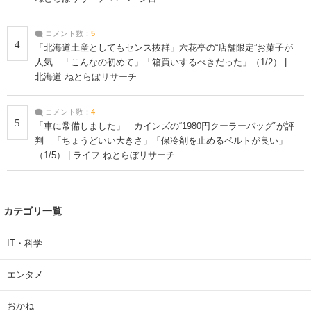
コメント数：
5
4
「北海道土産としてもセンス抜群」六花亭の“店舗限定”お菓子が
人気 「こんなの初めて」「箱買いするべきだった」（1/2） |
北海道 ねとらぼリサーチ
コメント数：
4
5
「車に常備しました」 カインズの“1980円クーラーバッグ”が評
判 「ちょうどいい大きさ」「保冷剤を止めるベルトが良い」
（1/5） | ライフ ねとらぼリサーチ
カテゴリ一覧
IT・科学
エンタメ
おかね