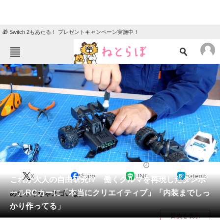
🎁 Switch 2もあたる！ プレゼントキャンペーン実施中！
ねとらぼメニュー
TOP
ニュース
エンタメ
クイズ
グルメ
地域
住まい
教育・育児
動物
リサーチ
乗り物
2024/08/12 15:00（公開）
X
Share
LINE
hatena
会員記事
これが大人の自由研究!? 働くクルマを再現したダンボ
ールRCカーに「本当にクリエイティブ」「内装までしっ
めちゃくちゃスゴいな。
メディア
かり作ってる」
目次を表示
注目記事を集めた総合ページ