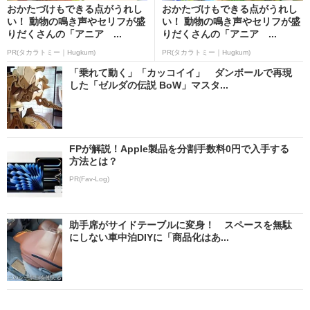
おかたづけもできる点がうれし
おかたづけもできる点がうれし
い！ 動物の鳴き声やセリフが盛
い！ 動物の鳴き声やセリフが盛
りだくさんの「アニア ...
りだくさんの「アニア ...
PR(タカラトミー｜Hugkum)
PR(タカラトミー｜Hugkum)
「乗れて動く」「カッコイイ」 ダンボールで再現
した「ゼルダの伝説 BoW」マスタ...
FPが解説！Apple製品を分割手数料0円で入手する
方法とは？
PR(Fav-Log)
助手席がサイドテーブルに変身！ スペースを無駄
にしない車中泊DIYに「商品化はあ...