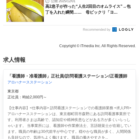
公開 2025/12/01
高2息子が作った“人生2回目のオムライス”→包
丁を入れた瞬間…… 母ビックリ「ヨ...
Recommended by
Copyright © ITmedia Inc. All Rights Reserved.
求人情報
「看護師・准看護師」正社員/訪問看護ステーション/正看護師
アロハナースステーション
東京都
正社員：時給2,000円～
【仕事内容】<仕事内容> 訪問看護ステーションでの看護師業務 <求人PR>
アロハナースステーションは、東京都町田市森野にある訪問看護事業所で
す。利用者さまは高齢で、認知症や精神疾患などがある方が多くいらっし
ゃいます。 当事業所には、看護師や作業療法士、言語聴覚士が在籍してい
ます。職員の年齢は30代前半が中心です。穏やかな職員が多く、人間関係
も良好なので、気持ちよく働けます。 職員の働きやすさを...