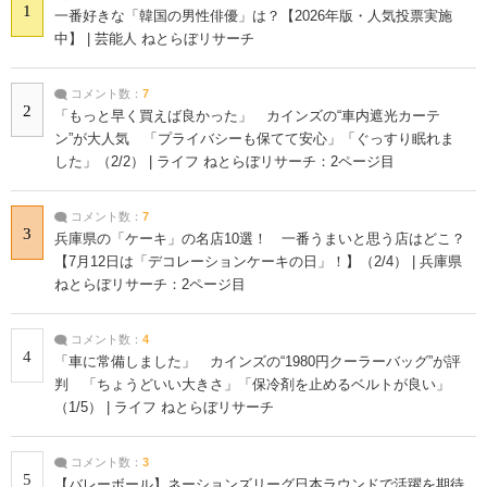
1
一番好きな「韓国の男性俳優」は？【2026年版・人気投票実施
中】 | 芸能人 ねとらぼリサーチ
コメント数：
7
2
「もっと早く買えば良かった」 カインズの“車内遮光カーテ
ン”が大人気 「プライバシーも保てて安心」「ぐっすり眠れま
した」（2/2） | ライフ ねとらぼリサーチ：2ページ目
コメント数：
7
3
兵庫県の「ケーキ」の名店10選！ 一番うまいと思う店はどこ？
【7月12日は「デコレーションケーキの日」！】（2/4） | 兵庫県
ねとらぼリサーチ：2ページ目
コメント数：
4
4
「車に常備しました」 カインズの“1980円クーラーバッグ”が評
判 「ちょうどいい大きさ」「保冷剤を止めるベルトが良い」
（1/5） | ライフ ねとらぼリサーチ
コメント数：
3
5
【バレーボール】ネーションズリーグ日本ラウンドで活躍を期待