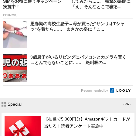
SIMをお得に使うキャンペーン
してみたら…… 衝撃の展開に
実施中！
「え、そんなとこで寝る...
PR(IIJmio)
思春期の高校生息子→母が買った“サンリオTシャ
ツ”を着たら…… まさかの姿に「こ...
3歳息子がいるリビングにパソコンとカメラを置く
→とんでもないことに…… 絶叫級の...
Recommended by
Special
- PR -
【抽選で5,000円分】Amazonギフトカードが
当たる！読者アンケート実施中