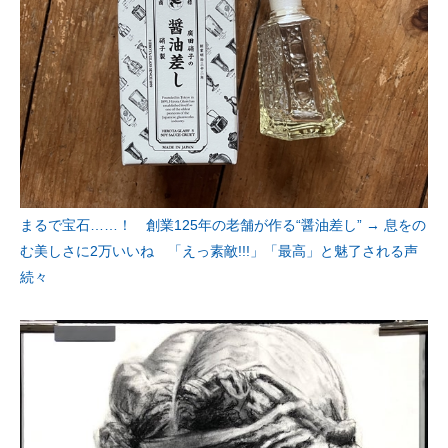
まるで宝石……！ 創業125年の老舗が作る“醤油差し” → 息をの
む美しさに2万いいね 「えっ素敵!!!」「最高」と魅了される声
続々