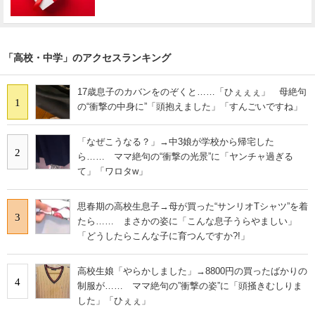
「高校・中学」のアクセスランキング
17歳息子のカバンをのぞくと……「ひぇぇぇ」 母絶句
1
の“衝撃の中身に”「頭抱えました」「すんごいですね」
「なぜこうなる？」→中3娘が学校から帰宅した
2
ら…… ママ絶句の“衝撃の光景”に「ヤンチャ過ぎる
て」「ワロタw」
思春期の高校生息子→母が買った“サンリオTシャツ”を着
3
たら…… まさかの姿に「こんな息子うらやましい」
「どうしたらこんな子に育つんですか?!」
高校生娘「やらかしました」→8800円の買ったばかりの
4
制服が…… ママ絶句の”衝撃の姿”に「頭掻きむしりま
した」「ひぇぇ」