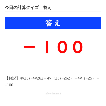
今日の計算クイズ 答え
ITの今と未来を見通す
スマホと通信の最新トレンド
進化するPCとデバイスの未来
好きが集まる 比べて選べる
ビジネスと働き方のヒント
AI活用のいまが分かる
企業ITのトレンドを詳説
【解説】4×237−4×262＝4×（237−262）＝4×（−25）＝
経営リーダーのコミュニティ
−100
マーケ×ITの今がよく分かる
advertisement
ITエンジニア向け専門サイト