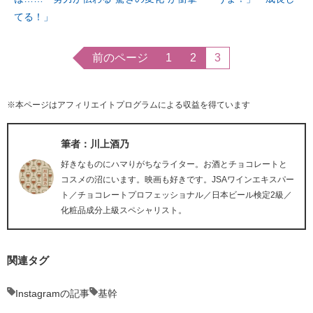
てる！」
前のページ
1
2
3
※本ページはアフィリエイトプログラムによる収益を得ています
筆者：川上酒乃
好きなものにハマりがちなライター。お酒とチョコレートと
コスメの沼にいます。映画も好きです。JSAワインエキスパー
ト／チョコレートプロフェッショナル／日本ビール検定2級／
化粧品成分上級スペシャリスト。
関連タグ
Instagramの記事
基幹