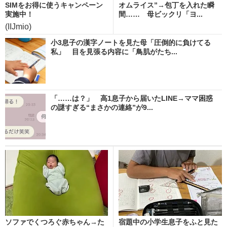
SIMをお得に使うキャンペーン
オムライス”→包丁を入れた瞬
実施中！
間…… 母ビックリ「ヨ...
(IIJmio)
小3息子の漢字ノートを見た母「圧倒的に負けてる
私」 目を見張る内容に「鳥肌がたち...
「……は？」 高1息子から届いたLINE→ママ困惑
の謎すぎる“まさかの連絡”が9...
ソファでくつろぐ赤ちゃん→た
宿題中の小学生息子をふと見た