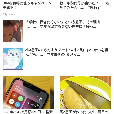
SIMをお得に使うキャンペーン
数十年前に母が書いたノートを
実施中！
見てみたら…… “思わず...
PR(IIJmio)
「学校に行きたくない」という息子、その理由
は…… ママも涙する切ない胸中に「帰っ...
小3息子の“さんすうノート”→中3兄におつかいを頼
んだら…… ママ爆笑の“まさか...
スマホ2GBで月額850円～ 格安
高2息子が作った“人生2回目の