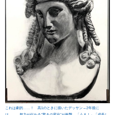
これは劇的……！ 高1のときに描いたデッサン→2年後に
は…… 努力が伝わる“驚きの変化”が衝撃 「うま！」「成長し