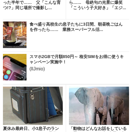
った半年で…… 父「こんな育
ら…… 母絶句の光景に爆笑
つ!?」同じ場所で撮影し...
「こういう子大好き」「エジ...
食べ盛り高校生の息子たちに3日間、朝昼晩ごはん
を作ったら…… 業務スーパーフル活...
スマホ2GBで月額850円～ 格安SIMをお得に使うキ
ャンペーン実施中！
(IIJmio)
夏休み最終日、小3息子のラン
「動物はどんなお話をしている