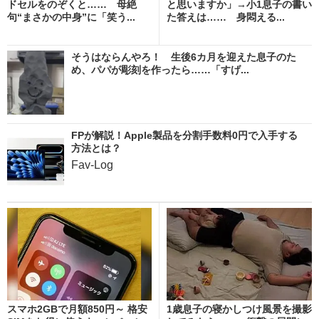
ドセルをのぞくと…… 母絶
と思いますか」→小1息子の書い
句“まさかの中身”に「笑う...
た答えは…… 身悶える...
そうはならんやろ！ 生後6カ月を迎えた息子のた
め、パパが彫刻を作ったら……「すげ...
FPが解説！Apple製品を分割手数料0円で入手する
方法とは？
Fav-Log
スマホ2GBで月額850円～ 格安
1歳息子の寝かしつけ風景を撮影