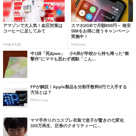
アマゾンで大人気！血圧対策は
スマホ2GBで月額850円～ 格安
コーヒーに足してみて
SIMをお得に使うキャンペーン
実施中！
PR(森永乳業)
PR(IIJmio)
中1姉「死ぬww」 小4弟が学校から持ち帰った“衝
撃作”にママも思わず感動「こん...
FPが解説！Apple製品を分割手数料0円で入手する
方法とは？
PR(Fav-Log)
ママ手作りのコスプレ衣装で息子が驚きの七変化
320万再生、圧巻のクオリティーに...