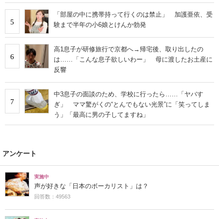
「部屋の中に携帯持って行くのは禁止」 加護亜依、受
5
験まで半年の小6娘とけんか勃発
高1息子が研修旅行で京都へ→帰宅後、取り出したの
6
は……「こんな息子欲しいわー」 母に渡したお土産に
反響
中3息子の面談のため、学校に行ったら……「ヤバす
7
ぎ」 ママ驚がくの“とんでもない光景”に「笑ってしま
う」「最高に男の子してますね」
アンケート
実施中
声が好きな「日本のボーカリスト」は？
回答数：49563