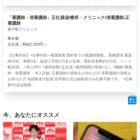
「看護師・准看護師」正社員/診療所・クリニック/准看護師,正
看護師
青戸腎クリニック
東京都
正社員：時給2,000円～
【仕事内容】<仕事内容> 看護業務 透析室での看護師業務。 勤務環境 看護
師10名、事務3名、臨床工学技士5名が在籍。透析患者数約120名、ベッド
数38床。 <求人PR> <雇用形態>正社員 <雇用期間の有無>なし <職種>看護
師・准看護師 ・求人詳細: 正看護師の資格をお持ちの方 准看護師の資格を
お持ちの方 未経験者大歓迎 非常勤の方は経験者のみ応募可能です。 <応募
要件(必須資格...
今、あなたにオススメ