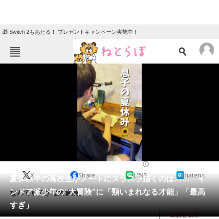
🎁 Switch 2もあたる！ プレゼントキャンペーン実施中！
ねとらぼメニュー
TOP
ニュース
エンタメ
クイズ
グルメ
地域
住まい
教育・育児
動物
リサーチ
高校・中学
2024/08/16 06:30（公開）
X
Share
LINE
hatena
会員記事
夏休み中の高校生がノートにスラスラ描くのは…… イ
ンドア派少年の“大冒険”に「類いまれなる才能」「最高
なんてすてきな大冒険。
メディア
すぎ」
目次を表示
注目記事を集めた総合ページ