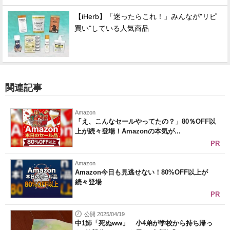
【iHerb】「迷ったらこれ！」みんなが"リピ
買い"している人気商品
関連記事
Amazon
「え、こんなセールやってたの？」80％OFF以
上が続々登場！Amazonの本気が...
PR
Amazon
Amazon今日も見逃せない！80%OFF以上が
続々登場
PR
公開 2025/04/19
中1姉「死ぬww」 小4弟が学校から持ち帰っ