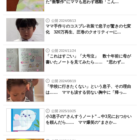
た“衝撃作”にママも思わず感動「こん...
公開 2024/08/13
ママ手作りのコスプレ衣装で息子が驚きの七変
化 320万再生、圧巻のクオリティーに...
公開 2024/11/24
「これはすごい」「大号泣」 数十年前に母が
書いたノートを見てみたら…… “思わず...
公開 2024/08/19
「学校に行きたくない」という息子、その理由
は…… ママも涙する切ない胸中に「帰っ...
公開 2025/10/25
小3息子の“さんすうノート”→中3兄におつかい
を頼んだら…… ママ爆笑の“まさか...