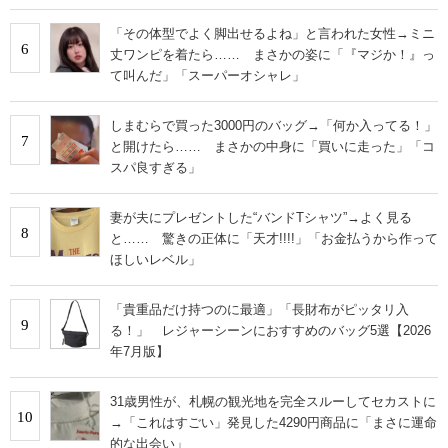
「その体型でよく脚出せるよね」と言われた女性→ミニ
6
丈ワンピを着たら…… まさかの姿に「『マジか！』っ
て叫んだ」「スーパーオシャレ」
しまむらで買った3000円のバッグ→「何か入ってる！」
7
と開けたら…… まさかの中身に「買いに走った」「コ
スパ良すぎる」
妻が夫にプレゼントした“バンドTシャツ”→よく見る
8
と…… 驚きの正体に「天才!!!!」「お金払うから作って
ほしいレベル」
「貴重品だけ持つのに最適」「長財布がピッタリ入
9
る！」 レジャーシーンにおすすめのバッグ5選【2026
年7月版】
31歳男性が、札幌の観光地を完全スルーしてセカストに
10
→「これはすごい」発見した4290円商品に「まさに運命
的な出会い」