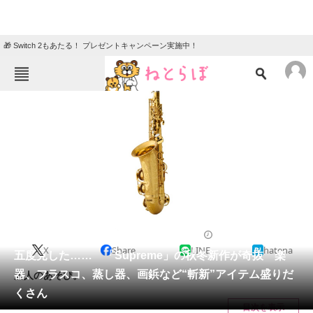
🎁 Switch 2もあたる！ プレゼントキャンペーン実施中！
ねとらぼメニュー
TOP
ニュース
エンタメ
クイズ
グルメ
地域
住まい
教育・育児
動物
リサーチ
ファッション
2024/08/20 18:26（公開）
X
Share
LINE
hatena
会員記事
五度見した…… 「Supreme」の秋冬新作が奇抜 楽
器、フラスコ、蒸し器、画鋲など“斬新”アイテム盛りだ
大人のあそび。
メディア
くさん
目次を表示
注目記事を集めた総合ページ