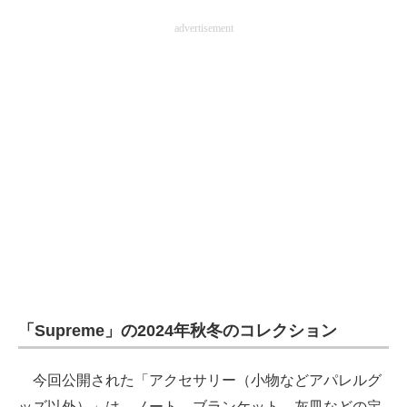
企業向けIT製品の総合サイト
advertisement
IT製品の技術・比較・事例
製造業のIT導入・活用を支援
モノづくり技術者専門サイト
エレクトロニクス専門サイト
電子設計の基本と応用
エネルギーの専門メディア
建設×テクノロジーの最前線
「Supreme」の2024年秋冬のコレクション
ちょっと気になるネットの話題
今回公開された「アクセサリー（小物などアパレルグ
ッズ以外）」は、ノート、ブランケット、灰皿などの定