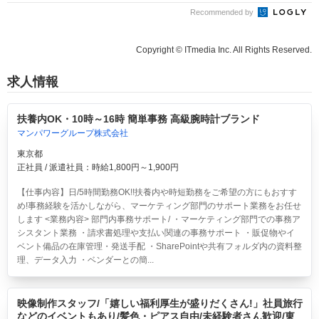
Recommended by
Copyright © ITmedia Inc. All Rights Reserved.
求人情報
扶養内OK・10時～16時 簡単事務 高級腕時計ブランド
マンパワーグループ株式会社
東京都
正社員 / 派遣社員：時給1,800円～1,900円
【仕事内容】日/5時間勤務OK!!扶養内や時短勤務をご希望の方にもおすす
め!事務経験を活かしながら、マーケティング部門のサポート業務をお任せ
します <業務内容> 部門内事務サポート/ ・マーケティング部門での事務ア
シスタント業務 ・請求書処理や支払い関連の事務サポート ・販促物やイ
ベント備品の在庫管理・発送手配 ・SharePointや共有フォルダ内の資料整
理、データ入力 ・ベンダーとの簡...
映像制作スタッフ/「嬉しい福利厚生が盛りだくさん!」社員旅行
などのイベントもあり/髪色・ピアス自由/未経験者さん歓迎/東