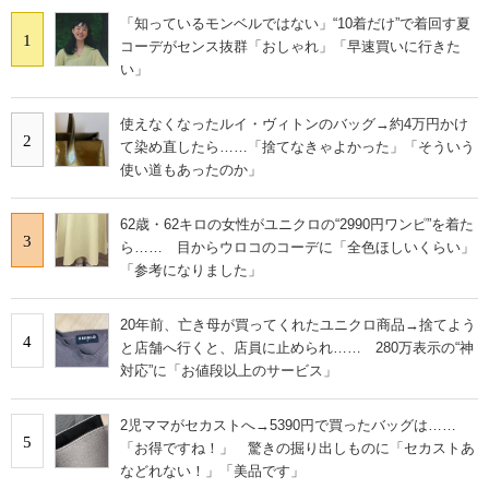
「知っているモンベルではない」“10着だけ”で着回す夏
1
コーデがセンス抜群「おしゃれ」「早速買いに行きた
い」
使えなくなったルイ・ヴィトンのバッグ→約4万円かけ
2
て染め直したら……「捨てなきゃよかった」「そういう
使い道もあったのか」
62歳・62キロの女性がユニクロの“2990円ワンピ”を着た
3
ら…… 目からウロコのコーデに「全色ほしいくらい」
「参考になりました」
20年前、亡き母が買ってくれたユニクロ商品→捨てよう
4
と店舗へ行くと、店員に止められ…… 280万表示の“神
対応”に「お値段以上のサービス」
2児ママがセカストへ→5390円で買ったバッグは……
5
「お得ですね！」 驚きの掘り出しものに「セカストあ
などれない！」「美品です」