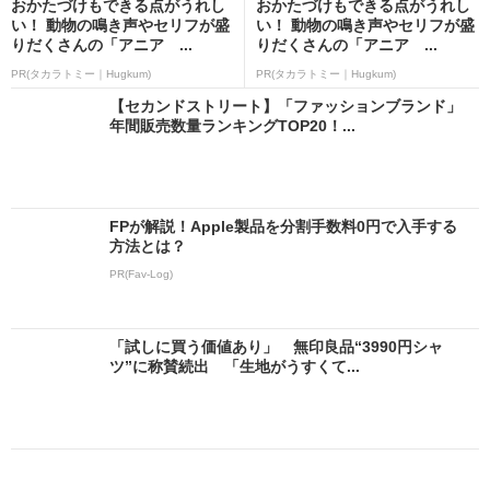
おかたづけもできる点がうれし
おかたづけもできる点がうれし
い！ 動物の鳴き声やセリフが盛
い！ 動物の鳴き声やセリフが盛
りだくさんの「アニア ...
りだくさんの「アニア ...
PR(タカラトミー｜Hugkum)
PR(タカラトミー｜Hugkum)
【セカンドストリート】「ファッションブランド」
年間販売数量ランキングTOP20！...
FPが解説！Apple製品を分割手数料0円で入手する
方法とは？
PR(Fav-Log)
「試しに買う価値あり」 無印良品“3990円シャ
ツ”に称賛続出 「生地がうすくて...