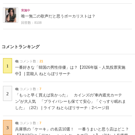
実施中
唯一無二の歌声だと思うボーカリストは？
回答数：8108
コメントランキング
コメント数：
21
1
一番好きな「韓国の男性俳優」は？【2026年版・人気投票実施
中】 | 芸能人 ねとらぼリサーチ
コメント数：
7
2
「もっと早く買えば良かった」 カインズの“車内遮光カーテ
ン”が大人気 「プライバシーも保てて安心」「ぐっすり眠れま
した」（2/2） | ライフ ねとらぼリサーチ：2ページ目
コメント数：
7
3
兵庫県の「ケーキ」の名店10選！ 一番うまいと思う店はどこ？