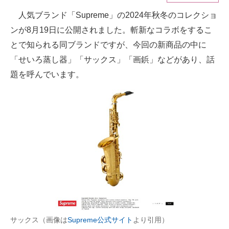
人気ブランド「Supreme」の2024年秋冬のコレクショ
ITの今と未来を見通す
ンが8月19日に公開されました。斬新なコラボをするこ
スマホと通信の最新トレンド
とで知られる同ブランドですが、今回の新商品の中に
「せいろ蒸し器」「サックス」「画鋲」などがあり、話
進化するPCとデバイスの未来
題を呼んでいます。
好きが集まる 比べて選べる
ビジネスと働き方のヒント
AI活用のいまが分かる
企業ITのトレンドを詳説
経営リーダーのコミュニティ
マーケ×ITの今がよく分かる
ITエンジニア向け専門サイト
サックス（画像は
Supreme公式サイト
より引用）