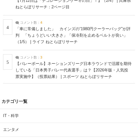
【7月12日は「デコレーションケーキの日」！】（2/4） | 兵庫県
ねとらぼリサーチ：2ページ目
コメント数：
4
4
「車に常備しました」 カインズの“1980円クーラーバッグ”が評
判 「ちょうどいい大きさ」「保冷剤を止めるベルトが良い」
（1/5） | ライフ ねとらぼリサーチ
コメント数：
3
5
【バレーボール】ネーションズリーグ日本ラウンドで活躍を期待
している「日本男子バレー代表選手」は？【2026年版・人気投
票実施中】（投票結果） | スポーツ ねとらぼリサーチ
カテゴリ一覧
IT・科学
エンタメ