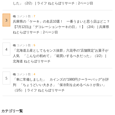
した」（2/2） | ライフ ねとらぼリサーチ：2ページ目
コメント数：
7
3
兵庫県の「ケーキ」の名店10選！ 一番うまいと思う店はどこ？
【7月12日は「デコレーションケーキの日」！】（2/4） | 兵庫県
ねとらぼリサーチ：2ページ目
コメント数：
5
4
「北海道土産としてもセンス抜群」六花亭の“店舗限定”お菓子が
人気 「こんなの初めて」「箱買いするべきだった」（1/2） |
北海道 ねとらぼリサーチ
コメント数：
4
5
「車に常備しました」 カインズの“1980円クーラーバッグ”が評
判 「ちょうどいい大きさ」「保冷剤を止めるベルトが良い」
（1/5） | ライフ ねとらぼリサーチ
カテゴリ一覧