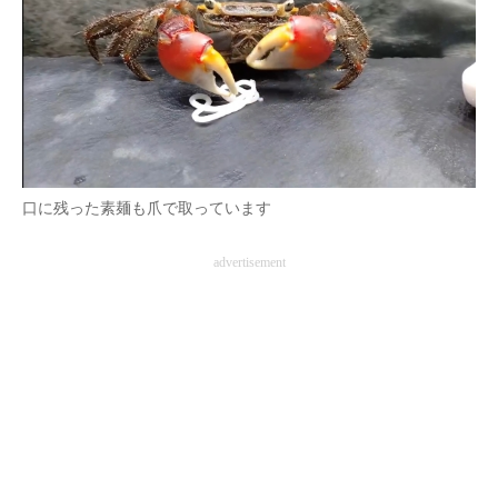
企業向けIT製品の総合サイト
IT製品の技術・比較・事例
製造業のIT導入・活用を支援
モノづくり技術者専門サイト
口に残った素麺も爪で取っています
エレクトロニクス専門サイト
advertisement
電子設計の基本と応用
エネルギーの専門メディア
建設×テクノロジーの最前線
ちょっと気になるネットの話題