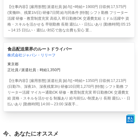
【仕事内容】[雇用形態] 派遣社員 [給与] <時給> 1900円 日収例:17,575円
(実働8h、残業1h/日) 研修7日間:給与同条件 [特徴] シフト勤務 フリーター
活躍 研修・教育制度充実 高収入 即日勤務OK 交通費支給 ミドル活躍中 資
格・スキルを活かせる 早朝勤務 長期 週払い・日払いあり [勤務時間] 05:15
～14:15 日払い・週払い対応で急な出費も安心 置...
食品配送業界のルートドライバー
株式会社ジャパン・リリーフ
東京都
正社員 / 派遣社員：時給1,350円
【仕事内容】[雇用形態] 派遣社員 [給与] <時給> 1350円 日収例:17,213円
(日勤7h、深夜1h、深夜残業3h) 研修10日間:1,270円 [特徴] シフト勤務 フ
リーター活躍 マイカー通勤OK 研修・教育制度充実 即日勤務OK 交通費支
給 資格・スキルを活かせる 制服あり 給与前払い制度あり 長期 週払い・日
払いあり [勤務時間] 14:00～23:00 深夜手...
今、あなたにオススメ