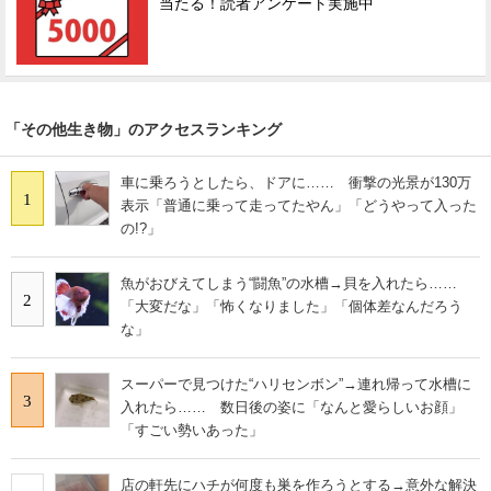
当たる！読者アンケート実施中
「その他生き物」のアクセスランキング
車に乗ろうとしたら、ドアに…… 衝撃の光景が130万
1
表示「普通に乗って走ってたやん」「どうやって入った
の!?」
魚がおびえてしまう“闘魚”の水槽→貝を入れたら……
2
「大変だな」「怖くなりました」「個体差なんだろう
な」
スーパーで見つけた“ハリセンボン”→連れ帰って水槽に
3
入れたら…… 数日後の姿に「なんと愛らしいお顔」
「すごい勢いあった」
店の軒先にハチが何度も巣を作ろうとする→意外な解決