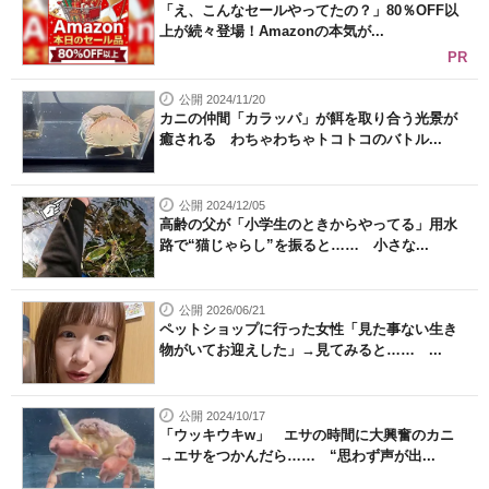
「え、こんなセールやってたの？」80％OFF以
上が続々登場！Amazonの本気が...
PR
公開 2024/11/20
カニの仲間「カラッパ」が餌を取り合う光景が
癒される わちゃわちゃトコトコのバトル...
公開 2024/12/05
高齢の父が「小学生のときからやってる」用水
路で“猫じゃらし”を振ると…… 小さな...
公開 2026/06/21
ペットショップに行った女性「見た事ない生き
物がいてお迎えした」→見てみると…… ...
公開 2024/10/17
「ウッキウキw」 エサの時間に大興奮のカニ
→エサをつかんだら…… “思わず声が出...