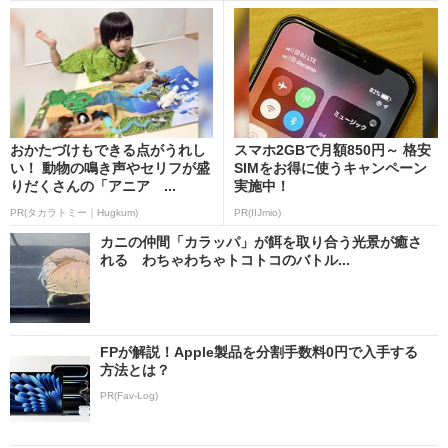
おかたづけもできる点がうれし
スマホ2GBで月額850円～ 格安
い！ 動物の鳴き声やセリフが盛
SIMをお得に使うキャンペーン
りだくさんの「アニア ...
実施中！
PR(タカラトミー｜Hugkum)
PR(IIJmio)
カニの仲間「カラッパ」が餌を取り合う光景が癒さ
れる わちゃわちゃトコトコのバトル...
FPが解説！Apple製品を分割手数料0円で入手する
方法とは？
PR(Fav-Log)