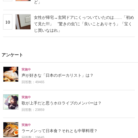
ど」
女性が帰宅→玄関ドアにくっついていたのは……「初め
10
て見た!!!」 “驚きの虫”に「良いことありそう」「宝く
じ買いなはれ」
アンケート
実施中
声が好きな「日本のボーカリスト」は？
回答数：49465
実施中
歌が上手だと思うホロライブのメンバーは？
回答数：23859
実施中
ラーメンって日本食？それとも中華料理？
回答数：19645