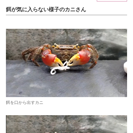
餌が気に入らない様子のカニさん
ITの今と未来を見通す
スマホと通信の最新トレンド
進化するPCとデバイスの未来
好きが集まる 比べて選べる
ビジネスと働き方のヒント
AI活用のいまが分かる
企業ITのトレンドを詳説
経営リーダーのコミュニティ
餌を口から出すカニ
マーケ×ITの今がよく分かる
ITエンジニア向け専門サイト