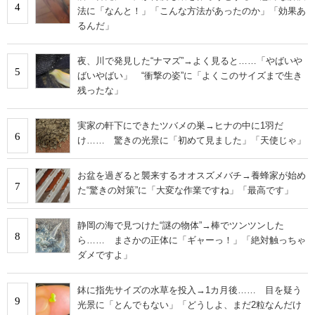
4
法に「なんと！」「こんな方法があったのか」「効果あ
るんだ」
夜、川で発見した“ナマズ”→よく見ると……「やばいや
5
ばいやばい」 “衝撃の姿”に「よくこのサイズまで生き
残ったな」
実家の軒下にできたツバメの巣→ヒナの中に1羽だ
6
け…… 驚きの光景に「初めて見ました」「天使じゃ」
お盆を過ぎると襲来するオオスズメバチ→養蜂家が始め
7
た“驚きの対策”に「大変な作業ですね」「最高です」
静岡の海で見つけた“謎の物体”→棒でツンツンした
8
ら…… まさかの正体に「ギャーっ！」「絶対触っちゃ
ダメですよ」
鉢に指先サイズの水草を投入→1カ月後…… 目を疑う
9
光景に「とんでもない」「どうしよ、まだ2粒なんだけ