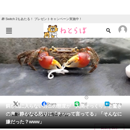
🎁 Switch 2もあたる！ プレゼントキャンペーン実施中！
ねとらぼメニュー
TOP
ニュース
エンタメ
クイズ
グルメ
地域
住まい
教育・育児
動物
リサーチ
その他生き物
2024/08/25 21:00（公開）
X
Share
LINE
hatena
会員記事
餌が気に入らないカニの態度が「人間そっくり」と驚き
の声 静かなる怒りに「チッって言ってる」「そんなに
一旦食べてから主張するカニさん。
メディア
嫌だった？www」
目次を表示
注目記事を集めた総合ページ