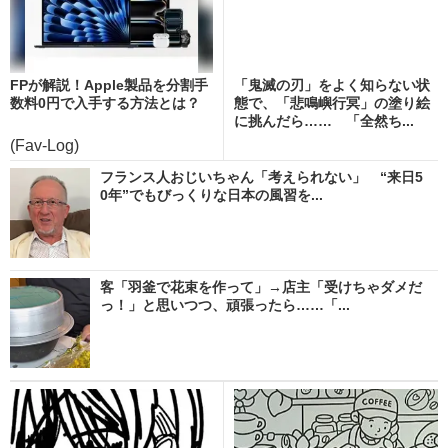
FPが解説！Apple製品を分割手
「鬼滅の刃」をよく知らない状
数料0円で入手する方法とは？
態で、「悲鳴嶼行冥」の塗り絵
に挑んだら…… 「全然ち...
(Fav-Log)
フランス人おじいちゃん「考えられない」 “来日5
0年”でもびっくりな日本の風習を...
客「羽釜で花束を作って」→店主「受けちゃダメだ
っ！」と思いつつ、頑張ったら……「...