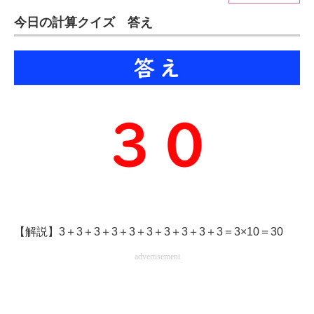
今日の計算クイズ 答え
ITの今と未来を見通す
スマホと通信の最新トレンド
進化するPCとデバイスの未来
好きが集まる 比べて選べる
ビジネスと働き方のヒント
AI活用のいまが分かる
企業ITのトレンドを詳説
【解説】3＋3＋3＋3＋3＋3＋3＋3＋3＋3＝3×10＝30
経営リーダーのコミュニティ
advertisement
マーケ×ITの今がよく分かる
ITエンジニア向け専門サイト