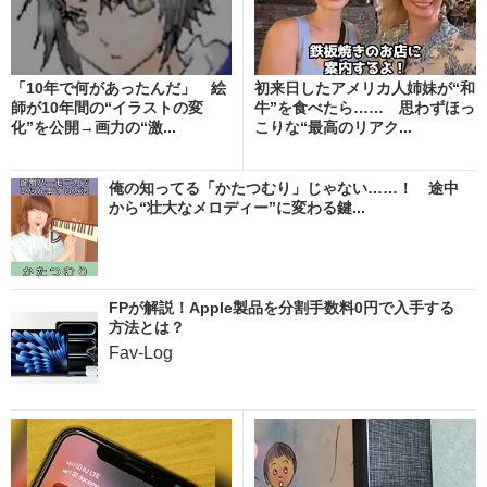
「10年で何があったんだ」 絵
初来日したアメリカ人姉妹が“和
師が10年間の“イラストの変
牛”を食べたら…… 思わずほっ
化”を公開→画力の“激...
こりな“最高のリアク...
俺の知ってる「かたつむり」じゃない……！ 途中
から“壮大なメロディー”に変わる鍵...
FPが解説！Apple製品を分割手数料0円で入手する
方法とは？
Fav-Log