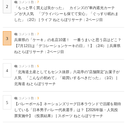
コメント数：
7
2
「もっと早く買えば良かった」 カインズの“車内遮光カーテ
ン”が大人気 「プライバシーも保てて安心」「ぐっすり眠れま
した」（2/2） | ライフ ねとらぼリサーチ：2ページ目
コメント数：
7
3
兵庫県の「ケーキ」の名店10選！ 一番うまいと思う店はどこ？
【7月12日は「デコレーションケーキの日」！】（2/4） | 兵庫県
ねとらぼリサーチ：2ページ目
コメント数：
5
4
「北海道土産としてもセンス抜群」六花亭の“店舗限定”お菓子が
人気 「こんなの初めて」「箱買いするべきだった」（1/2） |
北海道 ねとらぼリサーチ
コメント数：
3
5
【バレーボール】ネーションズリーグ日本ラウンドで活躍を期待
している「日本男子バレー代表選手」は？【2026年版・人気投
票実施中】（投票結果） | スポーツ ねとらぼリサーチ