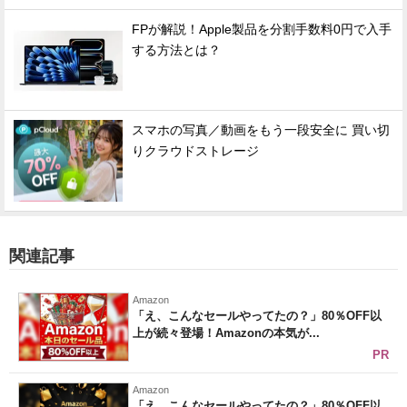
FPが解説！Apple製品を分割手数料0円で入手
する方法とは？
スマホの写真／動画をもう一段安全に 買い切
りクラウドストレージ
関連記事
Amazon
「え、こんなセールやってたの？」80％OFF以
上が続々登場！Amazonの本気が...
PR
Amazon
「え、こんなセールやってたの？」80％OFF以