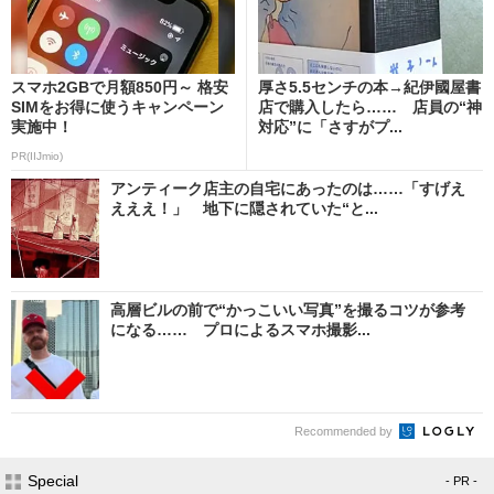
スマホ2GBで月額850円～ 格安
厚さ5.5センチの本→紀伊國屋書
SIMをお得に使うキャンペーン
店で購入したら…… 店員の“神
実施中！
対応”に「さすがプ...
PR(IIJmio)
アンティーク店主の自宅にあったのは……「すげえ
えええ！」 地下に隠されていた“と...
高層ビルの前で“かっこいい写真”を撮るコツが参考
になる…… プロによるスマホ撮影...
Recommended by
Special
- PR -