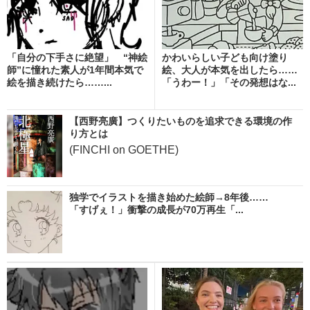
「自分の下手さに絶望」 “神絵
かわいらしい子ども向け塗り
師”に憧れた素人が1年間本気で
絵、大人が本気を出したら……
絵を描き続けたら……...
「うわー！」「その発想はな...
【西野亮廣】つくりたいものを追求できる環境の作
り方とは
(FINCHI on GOETHE)
独学でイラストを描き始めた絵師→8年後……
「すげぇ！」衝撃の成長が70万再生「...