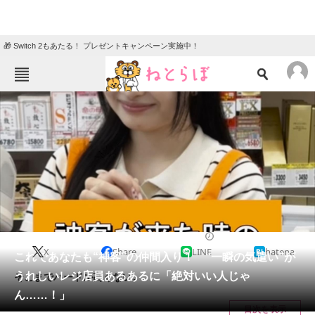
🎁 Switch 2もあたる！ プレゼントキャンペーン実施中！
ねとらぼメニュー
TOP
ニュース
エンタメ
クイズ
グルメ
地域
住まい
教育・育児
動物
リサーチ
カルチャー・アート
2024/10/19 11:00（公開）
X
Share
LINE
hatena
会員記事
これであなたも“神客”の仲間入り！ “一瞬の気遣い”が
うれしいレジ店員あるあるに「絶対いい人じゃ
そこまでハードル高くない。
メディア
ん……！」
目次を表示
注目記事を集めた総合ページ