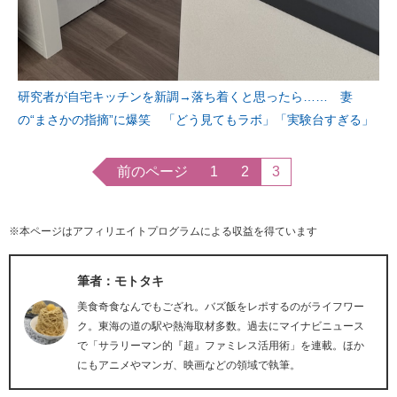
研究者が自宅キッチンを新調→落ち着くと思ったら…… 妻
の“まさかの指摘”に爆笑 「どう見てもラボ」「実験台すぎる」
前のページ
1
2
3
※本ページはアフィリエイトプログラムによる収益を得ています
筆者：モトタキ
美食奇食なんでもござれ。バズ飯をレポするのがライフワー
ク。東海の道の駅や熱海取材多数。過去にマイナビニュース
で「サラリーマン的『超』ファミレス活用術」を連載。ほか
にもアニメやマンガ、映画などの領域で執筆。