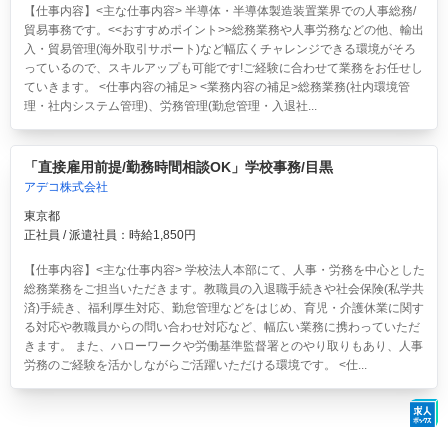
【仕事内容】<主な仕事内容> 半導体・半導体製造装置業界での人事総務/
貿易事務です。<<おすすめポイント>>総務業務や人事労務などの他、輸出
入・貿易管理(海外取引サポート)など幅広くチャレンジできる環境がそろ
っているので、スキルアップも可能です!ご経験に合わせて業務をお任せし
ていきます。 <仕事内容の補足> <業務内容の補足>総務業務(社内環境管
理・社内システム管理)、労務管理(勤怠管理・入退社...
「直接雇用前提/勤務時間相談OK」学校事務/目黒
アデコ株式会社
東京都
正社員 / 派遣社員：時給1,850円
【仕事内容】<主な仕事内容> 学校法人本部にて、人事・労務を中心とした
総務業務をご担当いただきます。教職員の入退職手続きや社会保険(私学共
済)手続き、福利厚生対応、勤怠管理などをはじめ、育児・介護休業に関す
る対応や教職員からの問い合わせ対応など、幅広い業務に携わっていただ
きます。 また、ハローワークや労働基準監督署とのやり取りもあり、人事
労務のご経験を活かしながらご活躍いただける環境です。 <仕...