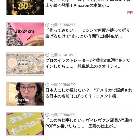
上が続々登場！Amazonの本気が...
PR
公開 2025/02/13
「作ってみたい」 ミシンで何度か縫って折り
曲げるだけで“あっという間”にお財布が...
公開 2024/10/13
プロのイラストレーターが“柴犬の紙幣”をデザ
インしたら…… 想像以上のクオリティ...
公開 2025/02/09
日本人にしか通じない？ “アメリカで誤解され
る日本の名前”にびっくり→コメント欄...
公開 2025/02/02
「このお仕事したい」ヴィレヴァン店員が“店内
POP”を書いたら…… 圧巻の仕上が...