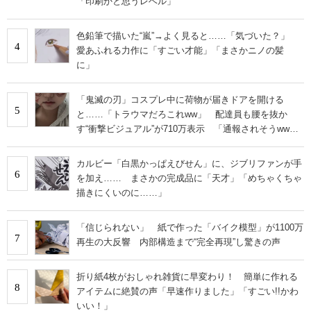
「印刷かと思うレベル」
色鉛筆で描いた“嵐”→よく見ると……「気づいた？」
4
愛あふれる力作に「すごい才能」「まさかニノの髪
に」
「鬼滅の刃」コスプレ中に荷物が届きドアを開ける
5
と……「トラウマだろこれww」 配達員も腰を抜か
す“衝撃ビジュアル”が710万表示 「通報されそうww」
「流石に叫んでまう」
カルビー「白黒かっぱえびせん」に、ジブリファンが手
6
を加え…… まさかの完成品に「天才」「めちゃくちゃ
描きにくいのに……」
「信じられない」 紙で作った「バイク模型」が1100万
7
再生の大反響 内部構造まで“完全再現”し驚きの声
折り紙4枚がおしゃれ雑貨に早変わり！ 簡単に作れる
8
アイテムに絶賛の声「早速作りました」「すごい!!かわ
いい！」