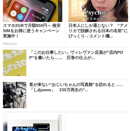
スマホ2GBで月額850円～ 格安
日本人にしか通じない？ “アメ
SIMをお得に使うキャンペーン
リカで誤解される日本の名前”に
実施中！
びっくり→コメント欄...
PR(IIJmio)
「このお仕事したい」ヴィレヴァン店員が“店内PO
P”を書いたら…… 圧巻の仕上が...
客が来ない“おじいちゃんの写真館”を訪れると……
「しぬwww」 230万再生の“...