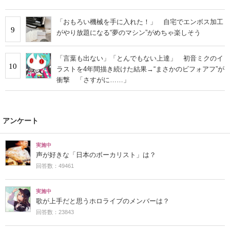
「おもろい機械を手に入れた！」 自宅でエンボス加工
9
がやり放題になる“夢のマシン”がめちゃ楽しそう
「言葉も出ない」「とんでもない上達」 初音ミクのイ
10
ラストを4年間描き続けた結果→“まさかのビフォアフ”が
衝撃 「さすがに……」
アンケート
実施中
声が好きな「日本のボーカリスト」は？
回答数：49461
実施中
歌が上手だと思うホロライブのメンバーは？
回答数：23843