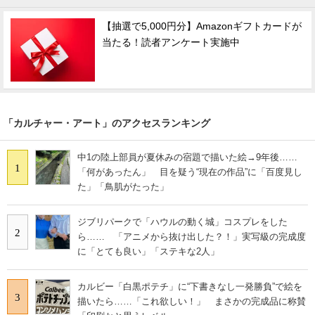
【抽選で5,000円分】Amazonギフトカードが
当たる！読者アンケート実施中
「カルチャー・アート」のアクセスランキング
中1の陸上部員が夏休みの宿題で描いた絵→9年後……
1
「何があったん」 目を疑う“現在の作品”に「百度見し
た」「鳥肌がたった」
ジブリパークで「ハウルの動く城」コスプレをした
2
ら…… 「アニメから抜け出した？！」実写級の完成度
に「とても良い」「ステキな2人」
カルビー「白黒ポテチ」に“下書きなし一発勝負”で絵を
3
描いたら……「これ欲しい！」 まさかの完成品に称賛