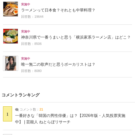
実施中
ラーメンって日本食？それとも中華料理？
回答数：19644
実施中
神奈川県で一番うまいと思う「横浜家系ラーメン店」はどこ？
回答数：8506
実施中
唯一無二の歌声だと思うボーカリストは？
回答数：8080
コメントランキング
コメント数：
21
1
一番好きな「韓国の男性俳優」は？【2026年版・人気投票実施
中】 | 芸能人 ねとらぼリサーチ