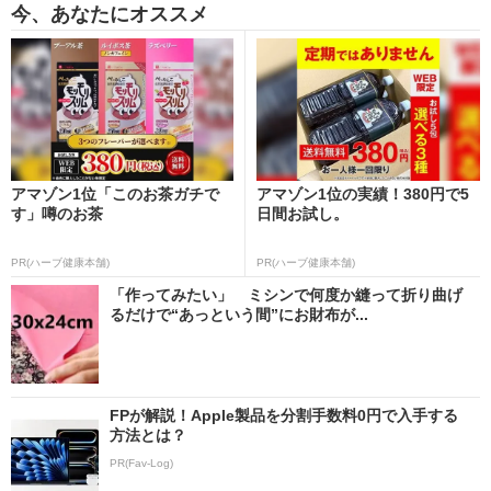
今、あなたにオススメ
アマゾン1位「このお茶ガチで
アマゾン1位の実績！380円で5
す」噂のお茶
日間お試し。
PR(ハーブ健康本舗)
PR(ハーブ健康本舗)
「作ってみたい」 ミシンで何度か縫って折り曲げ
るだけで“あっという間”にお財布が...
FPが解説！Apple製品を分割手数料0円で入手する
方法とは？
PR(Fav-Log)