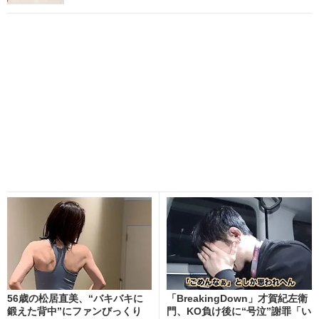
56歳の松居直美、“バキバキに
「BreakingDown」才賀紀左衛
鍛えた背中”にファンびっくり
門、KO負け後に“号泣”謝罪「い