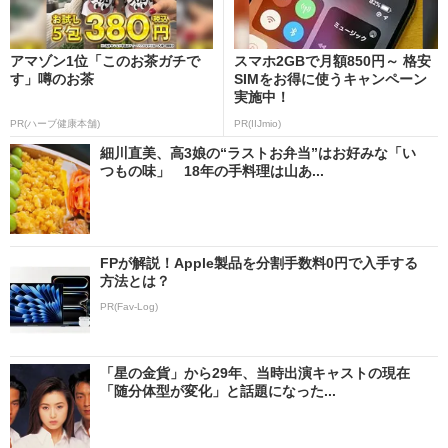
アマゾン1位「このお茶ガチで
スマホ2GBで月額850円～ 格安
す」噂のお茶
SIMをお得に使うキャンペーン
実施中！
PR(ハーブ健康本舗)
PR(IIJmio)
細川直美、高3娘の“ラストお弁当”はお好みな「い
つもの味」 18年の手料理は山あ...
FPが解説！Apple製品を分割手数料0円で入手する
方法とは？
PR(Fav-Log)
「星の金貨」から29年、当時出演キャストの現在
「随分体型が変化」と話題になった...