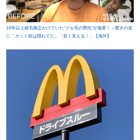
10年以上縮毛矯正かけていた“クセ毛の男性”が激変！→驚きの姿
に「カット前は隠れてた」「若く見える！」【海外】