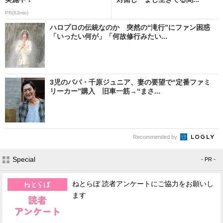
PR(IIJmio)
ハロプロの伝統なのか 突然の“滝行”にファン困惑
「いったい何が」「何故修行みたい...
3児のパパ・千原ジュニア、妻の要望で“定番ファミ
リーカー”購入 旧車一筋→“まさ...
Recommended by
Special
- PR -
ねとらぼ 読者アンケートにご協力をお願いし
ます