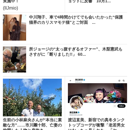
実施中！
ョットに反響 10月1...
(IIJmio)
中川翔子、車で4時間かけてでも会いたかった“保護
猫界のカリスマモテ猫”とご対面 ...
所ジョージの“太っ腹すぎるオファー”、木梨憲武も
さすがに「断りました!!」 60...
生前の小林麻央さんが“本当に素
渡辺直美、新宿での真冬タンク
敵な方”……市川團十郎、亡妻の
トップコーデが衝撃「老若男女