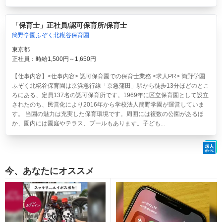
「保育士」正社員/認可保育所/保育士
簡野学園ふぞく北糀谷保育園
東京都
正社員：時給1,500円～1,650円
【仕事内容】<仕事内容> 認可保育園での保育士業務 <求人PR> 簡野学園
ふぞく北糀谷保育園は京浜急行線「京急蒲田」駅から徒歩13分ほどのとこ
ろにある、定員137名の認可保育所です。1969年に区立保育園として設立
されたのち、民営化により2016年から学校法人簡野学園が運営していま
す。 当園の魅力は充実した保育環境です。周囲には複数の公園があるほ
か、園内には園庭やテラス、プールもあります。子ども...
今、あなたにオススメ