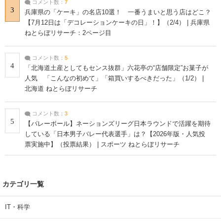
コメント数：
7
3
兵庫県の「ケーキ」の名店10選！ 一番うまいと思う店はどこ？
【7月12日は「デコレーションケーキの日」！】（2/4） | 兵庫県
ねとらぼリサーチ：2ページ目
コメント数：
5
4
「北海道土産としてもセンス抜群」六花亭の“店舗限定”お菓子が
人気 「こんなの初めて」「箱買いするべきだった」（1/2） |
北海道 ねとらぼリサーチ
コメント数：
3
5
【バレーボール】ネーションズリーグ日本ラウンドで活躍を期待
している「日本男子バレー代表選手」は？【2026年版・人気投
票実施中】（投票結果） | スポーツ ねとらぼリサーチ
カテゴリ一覧
IT・科学