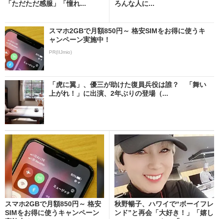
「ただただ感服」「憧れ...
ろんな人に...
スマホ2GBで月額850円～ 格安SIMをお得に使うキ
ャンペーン実施中！
PR(IIJmio)
「虎に翼」、優三が助けた復員兵役は誰？ 「舞い
上がれ！」に出演、2年ぶりの登場（...
スマホ2GBで月額850円～ 格安
秋野暢子、ハワイで“ボーイフレ
SIMをお得に使うキャンペーン
ンド”と再会「大好き！」「嬉し