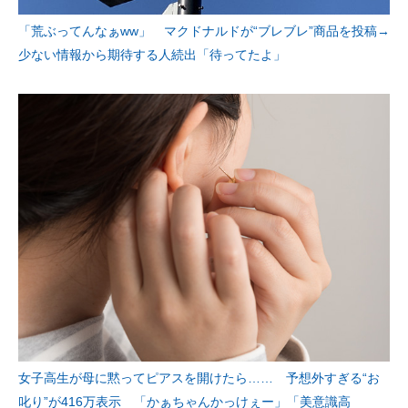
「荒ぶってんなぁww」 マクドナルドが“ブレブレ”商品を投稿→
少ない情報から期待する人続出「待ってたよ」
女子高生が母に黙ってピアスを開けたら…… 予想外すぎる“お
叱り”が416万表示 「かぁちゃんかっけぇー」「美意識高