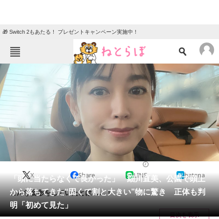
🎁 Switch 2もあたる！ プレゼントキャンペーン実施中！
ねとらぼメニュー
TOP
ニュース
エンタメ
クイズ
グルメ
地域
住まい
教育・育児
動物
リサーチ
エンタメ
2024/10/17 20:52（公開）
X
Share
LINE
hatena
会員記事
「頭に当たらなくて良かった」 細川直美、公園で頭上
から落ちてきた“固くて割と大きい”物に驚き 正体も判
こんな姿形をしていたとは……！
メディア
明「初めて見た」
目次を表示
注目記事を集めた総合ページ