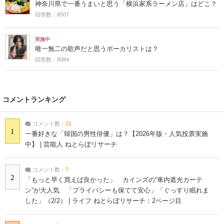
神奈川県で一番うまいと思う「横浜家系ラーメン店」はどこ？
回答数：8507
実施中
唯一無二の歌声だと思うボーカリストは？
回答数：8084
コメントランキング
コメント数：
21
1
一番好きな「韓国の男性俳優」は？【2026年版・人気投票実施
中】 | 芸能人 ねとらぼリサーチ
コメント数：
7
2
「もっと早く買えば良かった」 カインズの“車内遮光カーテ
ン”が大人気 「プライバシーも保てて安心」「ぐっすり眠れま
した」（2/2） | ライフ ねとらぼリサーチ：2ページ目