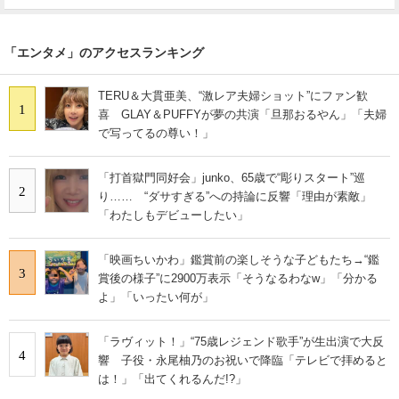
「エンタメ」のアクセスランキング
TERU＆大貫亜美、“激レア夫婦ショット”にファン歓
1
喜 GLAY＆PUFFYが夢の共演「旦那おるやん」「夫婦
で写ってるの尊い！」
「打首獄門同好会」junko、65歳で“彫りスタート”巡
2
り…… “ダサすぎる”への持論に反響「理由が素敵」
「わたしもデビューしたい」
「映画ちいかわ」鑑賞前の楽しそうな子どもたち→“鑑
3
賞後の様子”に2900万表示「そうなるわなw」「分かる
よ」「いったい何が」
「ラヴィット！」“75歳レジェンド歌手”が生出演で大反
4
響 子役・永尾柚乃のお祝いで降臨「テレビで拝めると
は！」「出てくれるんだ!?」