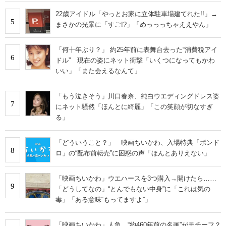
22歳アイドル「やっとお家に立体駐車場建てれた!!」→
5
まさかの光景に「すご!?」「めっっっちゃええやん」
「何十年ぶり？」 約25年前に表舞台去った“消費税アイ
6
ドル” 現在の姿にネット衝撃「いくつになってもかわ
いい」「また会えるなんて」
「もう泣きそう」川口春奈、純白ウエディングドレス姿
7
にネット騒然「ほんとに綺麗」「この笑顔が切なすぎ
る」
「どういうこと？」 映画ちいかわ、入場特典「ボンド
8
ロ」の“配布前転売”に困惑の声「ほんとありえない」
「映画ちいかわ」ウエハースを3つ購入→開けたら……
9
「どうしてなの」“とんでもない中身”に「これは気の
毒」「ある意味“もってますよ”」
「映画ちいかわ」人魚、“約460年前の名画”がモチーフ？