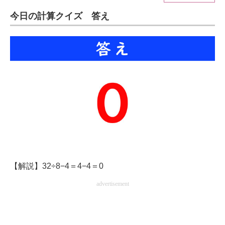
今日の計算クイズ 答え
ITの今と未来を見通す
スマホと通信の最新トレンド
進化するPCとデバイスの未来
好きが集まる 比べて選べる
ビジネスと働き方のヒント
AI活用のいまが分かる
企業ITのトレンドを詳説
【解説】32÷8−4＝4−4＝0
経営リーダーのコミュニティ
advertisement
マーケ×ITの今がよく分かる
ITエンジニア向け専門サイト