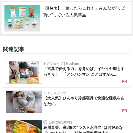
【iHerb】「迷ったらこれ！」みんなが"リピ
買い"している人気商品
関連記事
セガフェイブ｜HugKum
「言葉で伝える力」を育めば、イヤイヤ期もす
っきり！ 「アンパンマン ことばずかん...
PR
アイリスプラザ
【大人気】ひんやり冷感寝具で快適な睡眠をあ
なたに。
PR
公開 2025/03/12
細川直美、高3娘の“ラストお弁当”はお好みな