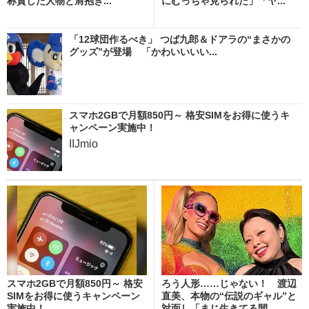
称賛した人物と肩抱き...
にむっちゃ見られた」「ヤ...
「12球団作るべき」 つば九郎＆ドアラの“まさかの
グッズ”が登場 「かわいいいい...
スマホ2GBで月額850円～ 格安SIMをお得に使うキ
ャンペーン実施中！
IIJmio
スマホ2GBで月額850円～ 格安
ろう人形……じゃない！ 渡辺
SIMをお得に使うキャンペーン
直美、本物の“伝説のギャル”と
実施中！
対面し「まじ生きてる間...