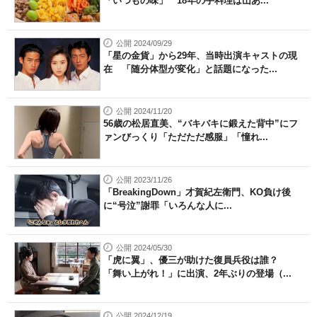
「いつもの味」 18年の手料理は山あ...
公開 2024/09/29
「星の金貨」から29年、当時出演キャストの現
在 「随分体型が変化」と話題になった...
公開 2024/11/20
56歳の松居直美、“バキバキに鍛えた背中”にフ
ァンびっくり「ただただ感服」「憧れ...
公開 2023/11/26
「BreakingDown」才賀紀左衛門、KO負け後
に“号泣”謝罪「いろんな人に...
公開 2024/05/30
「虎に翼」、優三が助けた復員兵役は誰？
「舞い上がれ！」に出演、2年ぶりの登場（...
公開 2024/12/19