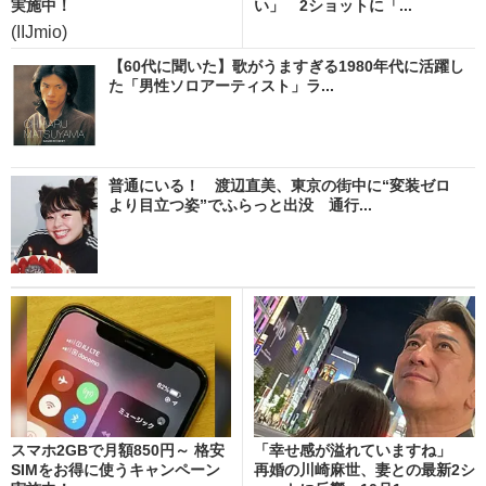
実施中！
い」 2ショットに「...
(IIJmio)
【60代に聞いた】歌がうますぎる1980年代に活躍し
た「男性ソロアーティスト」ラ...
普通にいる！ 渡辺直美、東京の街中に“変装ゼロ
より目立つ姿”でふらっと出没 通行...
スマホ2GBで月額850円～ 格安
「幸せ感が溢れていますね」
SIMをお得に使うキャンペーン
再婚の川崎麻世、妻との最新2シ