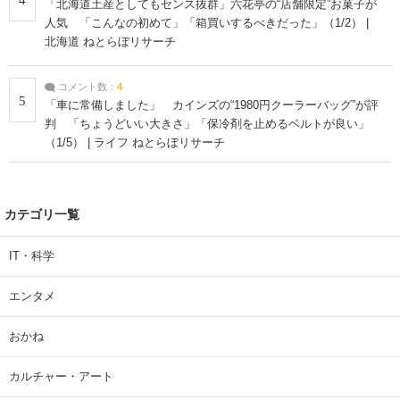
「北海道土産としてもセンス抜群」六花亭の“店舗限定”お菓子が
人気 「こんなの初めて」「箱買いするべきだった」（1/2） |
北海道 ねとらぼリサーチ
コメント数：
4
5
「車に常備しました」 カインズの“1980円クーラーバッグ”が評
判 「ちょうどいい大きさ」「保冷剤を止めるベルトが良い」
（1/5） | ライフ ねとらぼリサーチ
カテゴリ一覧
IT・科学
エンタメ
おかね
カルチャー・アート