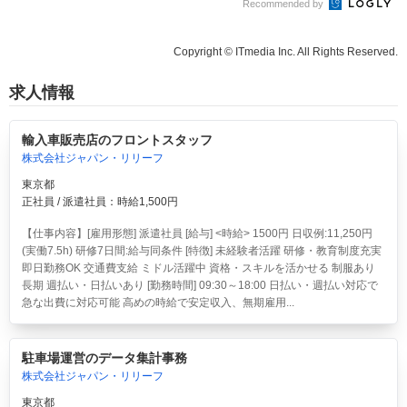
Recommended by
Copyright © ITmedia Inc. All Rights Reserved.
求人情報
輸入車販売店のフロントスタッフ
株式会社ジャパン・リリーフ
東京都
正社員 / 派遣社員：時給1,500円
【仕事内容】[雇用形態] 派遣社員 [給与] <時給> 1500円 日収例:11,250円
(実働7.5h) 研修7日間:給与同条件 [特徴] 未経験者活躍 研修・教育制度充実
即日勤務OK 交通費支給 ミドル活躍中 資格・スキルを活かせる 制服あり
長期 週払い・日払いあり [勤務時間] 09:30～18:00 日払い・週払い対応で
急な出費に対応可能 高めの時給で安定収入、無期雇用...
駐車場運営のデータ集計事務
株式会社ジャパン・リリーフ
東京都