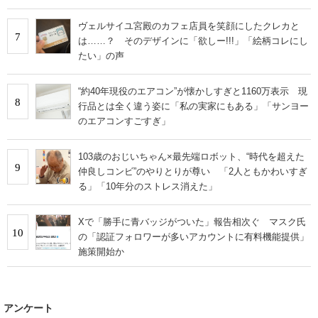
ヴェルサイユ宮殿のカフェ店員を笑顔にしたクレカと
7
は……？ そのデザインに「欲しー!!!」「絵柄コレにし
たい」の声
“約40年現役のエアコン”が懐かしすぎと1160万表示 現
8
行品とは全く違う姿に「私の実家にもある」「サンヨー
のエアコンすごすぎ」
103歳のおじいちゃん×最先端ロボット、“時代を超えた
9
仲良しコンビ”のやりとりが尊い 「2人ともかわいすぎ
る」「10年分のストレス消えた」
Xで「勝手に青バッジがついた」報告相次ぐ マスク氏
10
の「認証フォロワーが多いアカウントに有料機能提供」
施策開始か
アンケート