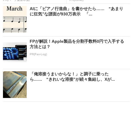
AIに「ピアノ行進曲」を書かせたら…… “あまり
に狂気”な譜面が930万表示 「...
FPが解説！Apple製品を分割手数料0円で入手する
方法とは？
PR(Fav-Log)
「俺溶接うまいからな！」と調子に乗った
ら…… “きれいな溶接”が続々集結し、Xが...