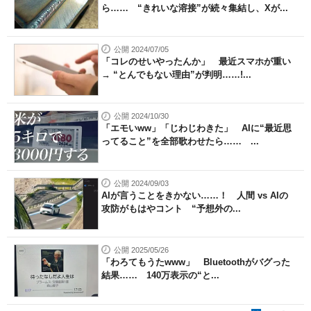
ら…… “きれいな溶接”が続々集結し、Xが...
公開 2024/07/05
「コレのせいやったんか」 最近スマホが重い
→ “とんでもない理由”が判明……!...
公開 2024/10/30
「エモいww」「じわじわきた」 AIに“最近思
ってること”を全部歌わせたら…… ...
公開 2024/09/03
AIが言うことをきかない……！ 人間 vs AIの
攻防がもはやコント “予想外の...
公開 2025/05/26
「わろてもうたwww」 Bluetoothがバグった
結果…… 140万表示の“と...