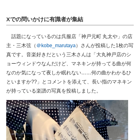
企業向けIT製品の総合サイト
Xでの問いかけに有識者が集結
IT製品の技術・比較・事例
製造業のIT導入・活用を支援
話題になっているのは呉服店「神戸元町 丸太や」の店
主・三木弦（
＠kobe_marutaya
）さんが投稿した1枚の写
モノづくり技術者専門サイト
真です。音楽好きだという三木さんは「大丸神戸店のシ
エレクトロニクス専門サイト
ョーウィンドウなんだけど、マネキンが持ってる曲が何
なのか気になって夜しか眠れない……何の曲かわかるひ
電子設計の基本と応用
といますか??」とコメントを添えて、長い指のマネキン
エネルギーの専門メディア
が持っている楽譜の写真を投稿しました。
建設×テクノロジーの最前線
ちょっと気になるネットの話題