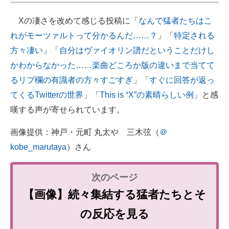
Xの凄さを改めて感じる投稿に「
なんで猛者たちはこ
れがモーツァルトって分かるんだ……？
」「
特定される
方々凄い
」「
自分はヴァイオリン譜だということだけし
かわからなかった……楽曲どころか版の違いまで当てて
るリプ欄の有識者の方々すごすぎ
」「
すぐに回答が返っ
てくるTwitterの世界
」「
This is “X”の素晴らしい例
」と感
嘆する声が寄せられています。
画像提供：神戸・元町 丸太や 三木弦（
＠
kobe_marutaya
）さん
【画像】続々集結する猛者たちとそ
の反応を見る