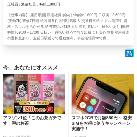
正社員 / 派遣社員：時給1,800円
【仕事内容】[雇用形態] 派遣社員 [給与] <時給> 1800円 日収例:12,600円
(実働7h) 研修7日間:給与同条件 [特徴] 高収入 交通費支給 ミドル活躍中 資
格・スキルを活かせる 給与前払い制度あり 長期 週払い・日払いあり [勤務
時間] 09:00～17:00 日払い・週払い対応で急な出費にも安心 無期雇用派遣
の選択肢あり、五反田駅近くで通勤便利。事前職場見学で職...
今、あなたにオススメ
アマゾン1位「このお茶ガチで
スマホ2GBで月額850円～ 格安
す」噂のお茶
SIMをお得に使うキャンペーン
実施中！
PR(ハーブ健康本舗)
PR(IIJmio)