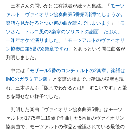
三木さんの問いかけに有識者が続々と集結。「
モーツ
ァルト ヴァイオリン協奏曲第5番第2楽章でしょうか。
楽譜を見かけるとつい何の曲か読んでしまいます
」「
モ
ツさん トルコ風の2楽章のソリストの譜面、たぶん。
一昨年オケで演りました
」「
モーツアルトのヴァイオリ
ン協奏曲第5番の2楽章ですね
」とあっという間に曲名が
判明しました。
中には「
モザール5番のコンチェルトの2楽章。楽譜は
IMCのガラミアン版
」と楽譜の版までご存知の猛者も現
れ、三木さんも「版までわかるとは!! すごいです」と驚
きを隠せない様子でした。
判明した楽曲「ヴァイオリン協奏曲第5番」はモーツ
ァルトが1775年に19歳で作曲した5番目のヴァイオリン
協奏曲で、モーツァルトの作品と確認されている最後の