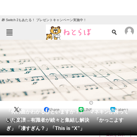
🎁 Switch 2もあたる！ プレゼントキャンペーン実施中！
ねとらぼメニュー
TOP
ニュース
エンタメ
クイズ
グルメ
地域
住まい
教育・育児
動物
リサーチ
IT・科学
2024/10/19 07:20（公開）
X
Share
LINE
hatena
会員記事
「何の曲かわかるひといますか？」 マネキンが持って
いた楽譜→有識者が続々と集結し解決 「かっこよす
秒で判明。
メディア
ぎ」「凄すぎん？」「This is “X”」
目次を表示
注目記事を集めた総合ページ