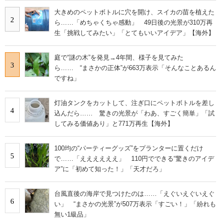
大きめのペットボトルに穴を開け、スイカの苗を植えた
2
ら……「めちゃくちゃ感動」 49日後の光景が310万再
生「挑戦してみたい」「とてもいいアイデア」【海外】
庭で“謎の木”を発見→4年間、様子を見てみた
3
ら…… “まさかの正体”が663万表示「そんなことあるん
ですね」
灯油タンクをカットして、注ぎ口にペットボトルを差し
4
込んだら…… 驚きの光景が「わあ、すごく簡単」「試
してみる価値あり」と771万再生【海外】
100均の“パーティーグッズ”をプランターに置くだけ
5
で……「ええええええ」 110円でできる“驚きのアイデ
ア”に「初めて知った！」「天才だろ」
台風直後の海岸で見つけたのは……「えぐいえぐいえぐ
6
い」 “まさかの光景”が507万表示「すごい！」「紛れも
無い1級品」