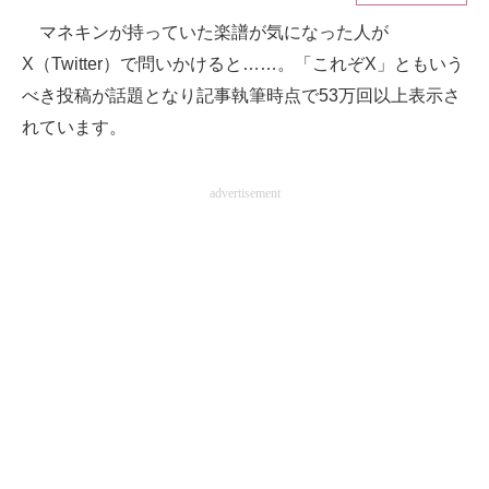
マネキンが持っていた楽譜が気になった人が
ITの今と未来を見通す
X（Twitter）で問いかけると……。「これぞX」ともいう
スマホと通信の最新トレンド
べき投稿が話題となり記事執筆時点で53万回以上表示さ
れています。
進化するPCとデバイスの未来
好きが集まる 比べて選べる
advertisement
ビジネスと働き方のヒント
AI活用のいまが分かる
企業ITのトレンドを詳説
経営リーダーのコミュニティ
マーケ×ITの今がよく分かる
ITエンジニア向け専門サイト