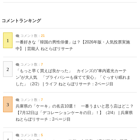
コメントランキング
コメント数：
21
1
一番好きな「韓国の男性俳優」は？【2026年版・人気投票実施
中】 | 芸能人 ねとらぼリサーチ
コメント数：
7
2
「もっと早く買えば良かった」 カインズの“車内遮光カーテ
ン”が大人気 「プライバシーも保てて安心」「ぐっすり眠れま
した」（2/2） | ライフ ねとらぼリサーチ：2ページ目
コメント数：
7
3
兵庫県の「ケーキ」の名店10選！ 一番うまいと思う店はどこ？
【7月12日は「デコレーションケーキの日」！】（2/4） | 兵庫県
ねとらぼリサーチ：2ページ目
コメント数：
5
4