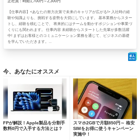
正社員：時給1,700円～2,300円
【仕事内容】<あなたの努力次第で未来のキャリアが広がる!> 入社時の経
験や知識よりも、挑戦する姿勢を大切にしています。 基本業務からスター
トし、経験を積むことで、 将来的にはチームを動かすポジションや事業づ
くりにも関われます。 仕事内容 未経験からスタートした先輩が多数活躍
中! まずはお客様とのコミュニケーション業務を通じて、ビジネスの基礎
を学んでいただきます。...
今、あなたにオススメ
FPが解説！Apple製品を分割手
スマホ2GBで月額850円～ 格安
数料0円で入手する方法とは？
SIMをお得に使うキャンペーン
実施中！