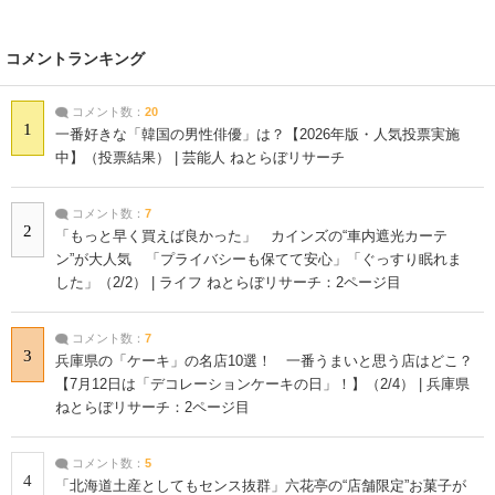
コメントランキング
コメント数：
20
1
一番好きな「韓国の男性俳優」は？【2026年版・人気投票実施
中】（投票結果） | 芸能人 ねとらぼリサーチ
コメント数：
7
2
「もっと早く買えば良かった」 カインズの“車内遮光カーテ
ン”が大人気 「プライバシーも保てて安心」「ぐっすり眠れま
した」（2/2） | ライフ ねとらぼリサーチ：2ページ目
コメント数：
7
3
兵庫県の「ケーキ」の名店10選！ 一番うまいと思う店はどこ？
【7月12日は「デコレーションケーキの日」！】（2/4） | 兵庫県
ねとらぼリサーチ：2ページ目
コメント数：
5
4
「北海道土産としてもセンス抜群」六花亭の“店舗限定”お菓子が