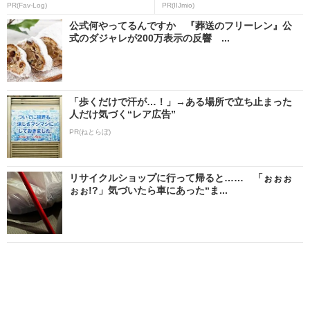
PR(Fav-Log)
PR(IIJmio)
公式何やってるんですか 『葬送のフリーレン』公
式のダジャレが200万表示の反響 ...
「歩くだけで汗が…！」→ある場所で立ち止まった
人だけ気づく“レア広告”
PR(ねとらぼ)
リサイクルショップに行って帰ると…… 「ぉぉぉ
ぉぉ!?」気づいたら車にあった“ま...