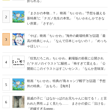
折られる」
「まさかの本物…？」 映画「ちいかわ」“予想を越える
2
新特典”に「ナガノ先生の本気」「ちいかわしかできな
い所業」「さすが」
「やば」映画「ちいかわ」“海外の劇場特典”が話題「最
3
高の特典じゃん」「なんで日本じゃないの！」「めっち
ゃほしい……」
「狂気だろこれ」ちいかわ、劇場版の前夜に公開され
4
た“ナガノのイラスト”に騒然→「怖すぎて震える」「公
開前にこのイラストはすごいセンス」「なんか意味深」
映画「ちいかわ」特典の“島キャンプ帽子”が話題「予想
5
外の特典」「おもろ」【海外】
親戚の子に「はなかっぱのお兄ちゃんに似てる！」と言
6
われた男性→よく見たら…… まさかの姿に「泣ける」
「的確すぎるwww」