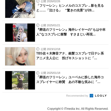
公開 2026/02/26
「フリーレン」ヒンメルのコスプレ→影を見る
と……「泣ける」 “驚きの光景”が28...
公開 2025/01/21
『葬送のフリーレン』海外レイヤーの“もはや本
人”なコスプレに衝撃 すさまじい再現...
公開 2023/12/18
TBS佐々木舞音アナ、銀髪コスプレで日テレ系
アニメ主人公に 投げキスショットに「...
公開 2025/01/18
「葬送のフリーレン」ユーベルに扮した海外コ
スプレイヤーに称賛 あの不敵な笑みに「...
Recommended by
Copyright © ITmedia Inc. All Rights Reserved.