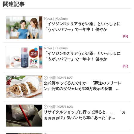
関連記事
iNova｜Hugkum
「イソジン®クリアうがい薬」といっしょに
「うがいパワー」で一年中！ 健やか
PR
iNova｜Hugkum
「イソジン®クリアうがい薬」といっしょに
「うがいパワー」で一年中！ 健やか
PR
公開 2024/11/27
公式何やってるんですか 『葬送のフリーレ
ン』公式のダジャレが200万表示の反響 ...
公開 2025/11/23
リサイクルショップに行って帰ると…… 「ぉ
ぉぉぉぉ!?」気づいたら車にあった“ま...