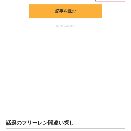
記事を読む
ITの今と未来を見通す
スマホと通信の最新トレンド
advertisement
進化するPCとデバイスの未来
好きが集まる 比べて選べる
ビジネスと働き方のヒント
AI活用のいまが分かる
企業ITのトレンドを詳説
経営リーダーのコミュニティ
マーケ×ITの今がよく分かる
話題のフリーレン間違い探し
ITエンジニア向け専門サイト