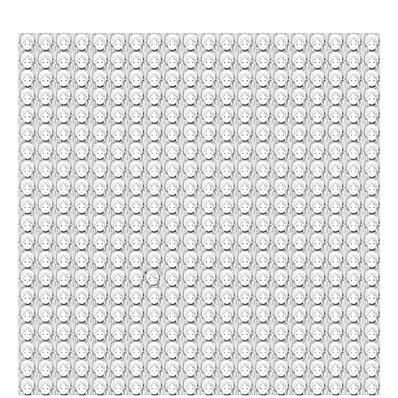
企業向けIT製品の総合サイト
IT製品の技術・比較・事例
製造業のIT導入・活用を支援
モノづくり技術者専門サイト
エレクトロニクス専門サイト
電子設計の基本と応用
エネルギーの専門メディア
建設×テクノロジーの最前線
ちょっと気になるネットの話題