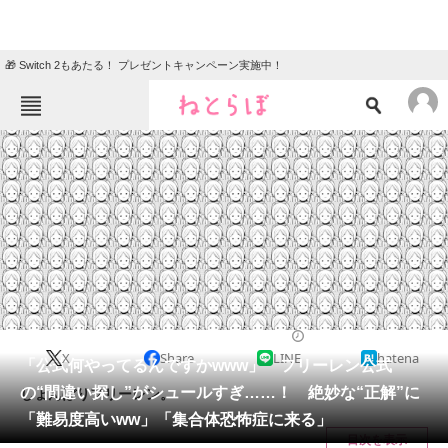
🎁 Switch 2もあたる！ プレゼントキャンペーン実施中！
ねとらぼメニュー
TOP
ニュース
エンタメ
クイズ
グルメ
地域
住まい
教育・育児
動物
リサーチ
アニメ
2024/10/19 16:02（公開）
X
Share
LINE
hatena
会員記事
「公式何やってるんですかwww」 フリーレン公式
の“間違い探し”がシュールすぎ……！ 絶妙な“正解”に
しょんぼりフリーレン。
メディア
「難易度高いww」「集合体恐怖症に来る」
目次を表示
注目記事を集めた総合ページ