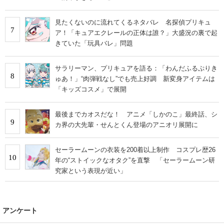
見たくないのに流れてくるネタバレ 名探偵プリキュ
7
ア！「キュアエクレールの正体は誰？」大盛況の裏で起
きていた「玩具バレ」問題
サラリーマン、プリキュアを語る：「わんだふるぷりき
8
ゅあ！」“肉弾戦なし”でも売上好調 新変身アイテムは
「キッズコスメ」で展開
最後までカオスだな！ アニメ「しかのこ」最終話、シ
9
カ界の大先輩・せんとくん登場のアニオリ展開に
セーラームーンの衣装を200着以上制作 コスプレ歴26
10
年の“ストイックなオタク”を直撃 「セーラームーン研
究家という表現が近い」
アンケート