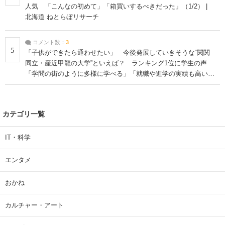
人気 「こんなの初めて」「箱買いするべきだった」（1/2） |
北海道 ねとらぼリサーチ
コメント数：
3
5
「子供ができたら通わせたい」 今後発展していきそうな“関関
同立・産近甲龍の大学”といえば？ ランキング1位に学生の声
「学問の街のように多様に学べる」「就職や進学の実績も高い」
| 大学 ねとらぼリサーチ
カテゴリ一覧
IT・科学
エンタメ
おかね
カルチャー・アート