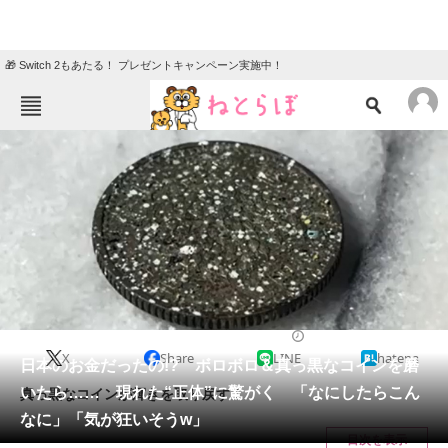
🎁 Switch 2もあたる！ プレゼントキャンペーン実施中！
ねとらぼメニュー
TOP
ニュース
エンタメ
クイズ
グルメ
地域
住まい
教育・育児
動物
リサーチ
おかね
2024/11/10 07:10（公開）
X
Share
LINE
hatena
会員記事
日本のお金だったの!? ボロボロ＆真っ黒なコインを磨
いたら…… 現れた“正体”に驚がく 「なにしたらこん
真っ黒なコインが輝きを取り戻す！
メディア
なに」「気が狂いそうw」
目次を表示
注目記事を集めた総合ページ