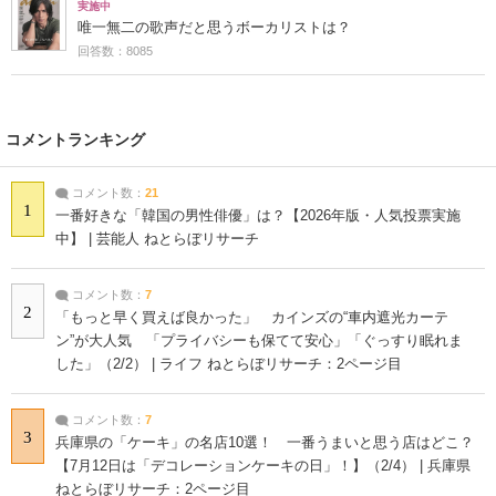
実施中
唯一無二の歌声だと思うボーカリストは？
回答数：8085
コメントランキング
コメント数：
21
1
一番好きな「韓国の男性俳優」は？【2026年版・人気投票実施
中】 | 芸能人 ねとらぼリサーチ
コメント数：
7
2
「もっと早く買えば良かった」 カインズの“車内遮光カーテ
ン”が大人気 「プライバシーも保てて安心」「ぐっすり眠れま
した」（2/2） | ライフ ねとらぼリサーチ：2ページ目
コメント数：
7
3
兵庫県の「ケーキ」の名店10選！ 一番うまいと思う店はどこ？
【7月12日は「デコレーションケーキの日」！】（2/4） | 兵庫県
ねとらぼリサーチ：2ページ目