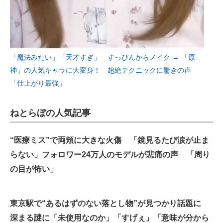
「魔法みたい」「天才すぎ」 すっぴんからメイク → 「原
神」の人気キャラに大変身！ 超絶テクニックに驚きの声
「仕上がり最強」
ねとらぼの人気記事
“医療ミス”で両頬に大きな火傷 「鏡見るたび涙が止ま
らない」フォロワー24万人のモデルが悲痛の声 「周り
の目が怖い」
東京駅で“あるはずのない落とし物”が見つかり話題に
深まる謎に「未使用なのか」「すげぇ」「意味が分から