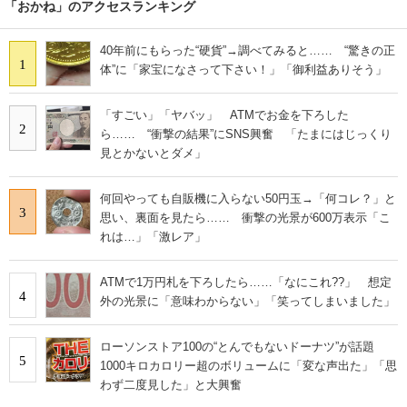
「おかね」のアクセスランキング
40年前にもらった“硬貨”→調べてみると…… “驚きの正
1
体”に「家宝になさって下さい！」「御利益ありそう」
「すごい」「ヤバッ」 ATMでお金を下ろした
2
ら…… “衝撃の結果”にSNS興奮 「たまにはじっくり
見とかないとダメ」
何回やっても自販機に入らない50円玉→「何コレ？」と
3
思い、裏面を見たら…… 衝撃の光景が600万表示「こ
れは…」「激レア」
ATMで1万円札を下ろしたら……「なにこれ??」 想定
4
外の光景に「意味わからない」「笑ってしまいました」
ローソンストア100の“とんでもないドーナツ”が話題
5
1000キロカロリー超のボリュームに「変な声出た」「思
わず二度見した」と大興奮