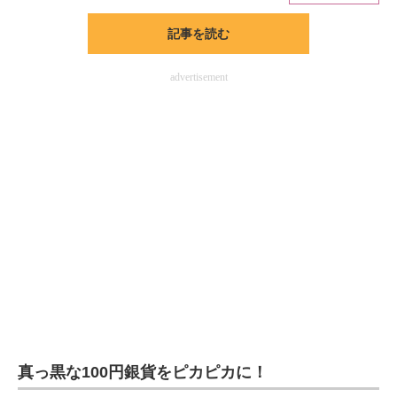
記事を読む
ITの今と未来を見通す
スマホと通信の最新トレンド
advertisement
進化するPCとデバイスの未来
好きが集まる 比べて選べる
ビジネスと働き方のヒント
AI活用のいまが分かる
企業ITのトレンドを詳説
経営リーダーのコミュニティ
マーケ×ITの今がよく分かる
真っ黒な100円銀貨をピカピカに！
ITエンジニア向け専門サイト