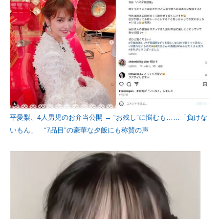
平愛梨、4人男児のお弁当公開 → “お残し”に悩むも……「負けな
いもん」 “7品目”の豪華な夕飯にも称賛の声