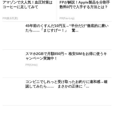
アマゾンで大人気！血圧対策は
FPが解説！Apple製品を分割手
コーヒーに足してみて
数料0円で入手する方法とは？
PR(森永乳業)
PR(Fav-Log)
45年前のくすんだ10円玉→“半分だけ”徹底的に磨い
たら……「まじすげー！」 驚...
スマホ2GBで月額850円～ 格安SIMをお得に使うキ
ャンペーン実施中！
PR(IIJmio)
コンビニでしれっと受け取ったお釣りに違和感→確
認してみたら…… まさかの正体に「...