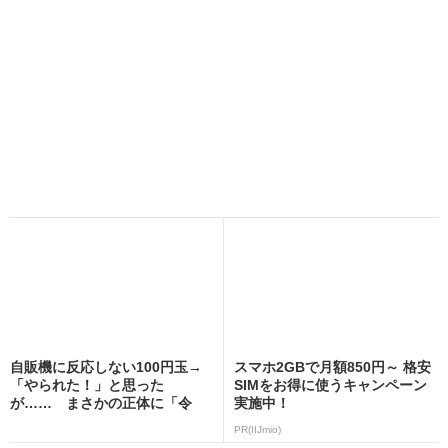
自販機に反応しない100円玉→
スマホ2GBで月額850円～ 格安
「やられた！」と思った
SIMをお得に使うキャンペーン
が…… まさかの正体に「令
実施中！
和...
PR(IIJmio)