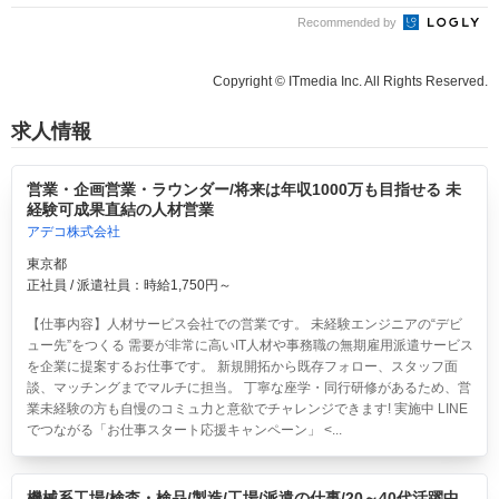
Recommended by
Copyright © ITmedia Inc. All Rights Reserved.
求人情報
営業・企画営業・ラウンダー/将来は年収1000万も目指せる 未
経験可成果直結の人材営業
アデコ株式会社
東京都
正社員 / 派遣社員：時給1,750円～
【仕事内容】人材サービス会社での営業です。 未経験エンジニアの“デビ
ュー先”をつくる 需要が非常に高いIT人材や事務職の無期雇用派遣サービス
を企業に提案するお仕事です。 新規開拓から既存フォロー、スタッフ面
談、マッチングまでマルチに担当。 丁寧な座学・同行研修があるため、営
業未経験の方も自慢のコミュ力と意欲でチャレンジできます! 実施中 LINE
でつながる「お仕事スタート応援キャンペーン」 <...
機械系工場/検査・検品/製造/工場/派遣の仕事/20～40代活躍中