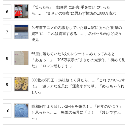
「笑ったw」 郵便局に1円切手を買いに行った
6
ら…… “まさかの提案”に思わず恍惚の1000万表示
40年前アニメの内職をしていた母→家にあった“衝撃の
7
資料”に「これは貴重すぎる……」名作セル画など続々
発見
部屋に落ちていた1枚のレシート→めくってみると……
8
「あぁっ！」 705万表示の“まさかの光景”に「初めて見
た」「ロマン感じます 」
500枚の5円玉→1枚1枚よく見たら……「これヤバいっす
9
よ」 激レアな光景に「運良すぎて草」「めっちゃうれ
しい」
昭和64年より珍しい1円玉を発見！→「何年のやつ？」
10
と思ったら…… 衝撃の光景に「え！」「凄いですね
～」