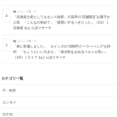
コメント数：
5
4
「北海道土産としてもセンス抜群」六花亭の“店舗限定”お菓子が
人気 「こんなの初めて」「箱買いするべきだった」（1/2） |
北海道 ねとらぼリサーチ
コメント数：
4
5
「車に常備しました」 カインズの“1980円クーラーバッグ”が評
判 「ちょうどいい大きさ」「保冷剤を止めるベルトが良い」
（1/5） | ライフ ねとらぼリサーチ
カテゴリ一覧
IT・科学
エンタメ
おかね