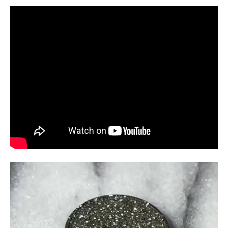
企業向けIT製品の総合サイト
IT製品の技術・比較・事例
製造業のIT導入・活用を支援
モノづくり技術者専門サイト
エレクトロニクス専門サイト
電子設計の基本と応用
エネルギーの専門メディア
建設×テクノロジーの最前線
ちょっと気になるネットの話題