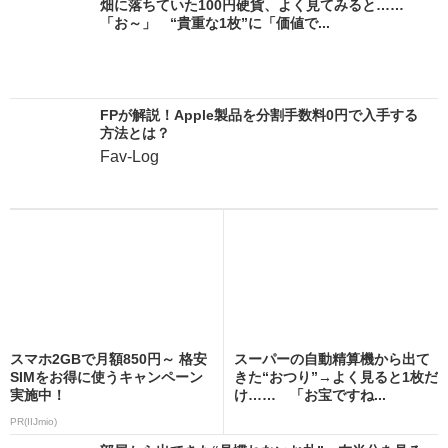
畑に落ちていた100円硬貨、よく見てみると……
「お～」 “貴重な1枚”に「価値で...
FPが解説！Apple製品を分割手数料0円で入手する
方法とは？
Fav-Log
スマホ2GBで月額850円～ 格安
スーパーの自動精算機から出て
SIMをお得に使うキャンペーン
きた“おつり”→よく見ると1枚だ
実施中！
け…… 「お宝ですね...
PR(IIJmio)