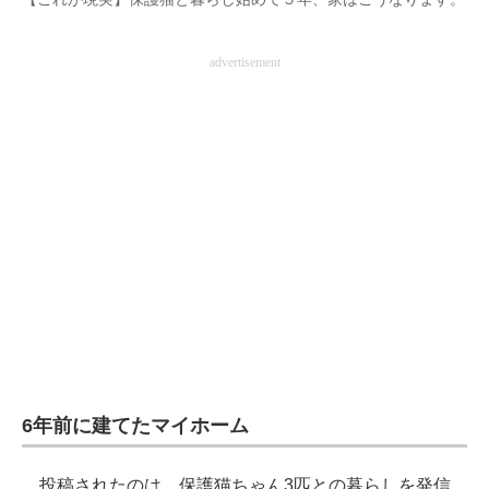
企業向けIT製品の総合サイト
advertisement
IT製品の技術・比較・事例
製造業のIT導入・活用を支援
モノづくり技術者専門サイト
エレクトロニクス専門サイト
電子設計の基本と応用
エネルギーの専門メディア
建設×テクノロジーの最前線
ちょっと気になるネットの話題
6年前に建てたマイホーム
投稿されたのは、保護猫ちゃん3匹との暮らしを発信