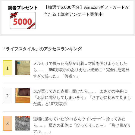
【抽選で5,000円分】Amazonギフトカードが
当たる！読者アンケート実施中
「ライフスタイル」のアクセスランキング
メルカリで買った商品が到着→封筒を開けようとした
1
ら…… 650万表示のありえない光景に「完全に想定外
すぎて笑った」「何者？」
夫が買ってきた赤福→開けたら…… まさかの中身に
2
「お店に電話してしまいそう」「さすがに初めて見まし
た笑」と107万表示
道端に落ちていた“タコさんウインナー”→拾ってみた
3
ら…… 驚きの正体に「びっくりした～」「焦げ目がリ
アル……」