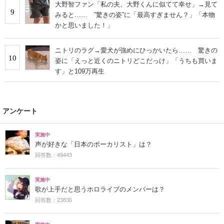
大野智ファン「私の夫、大野くんに似てて幸せ」→見て
9
みると…… ‟驚きの姿”に「最高すぎません？」「本物
かと思いました！」
ニトリのラグ→愛犬が強めにひっかいたら…… 驚きの
10
姿に「えっと近くのニトリどこだっけ」「うちも買いま
す」と109万再生
アンケート
実施中
声が好きな「日本のボーカリスト」は？
回答数：49443
実施中
歌が上手だと思うホロライブのメンバーは？
回答数：23836