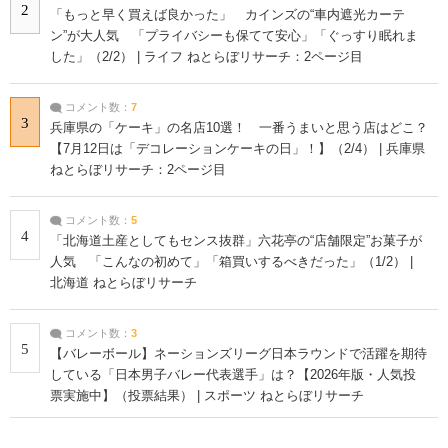
2
「もっと早く買えば良かった」 カインズの“車内遮光カーテ
ン”が大人気 「プライバシーも保てて安心」「ぐっすり眠れま
した」（2/2） | ライフ ねとらぼリサーチ：2ページ目
コメント数：
7
3
兵庫県の「ケーキ」の名店10選！ 一番うまいと思う店はどこ？
【7月12日は「デコレーションケーキの日」！】（2/4） | 兵庫県
ねとらぼリサーチ：2ページ目
コメント数：
5
4
「北海道土産としてもセンス抜群」六花亭の“店舗限定”お菓子が
人気 「こんなの初めて」「箱買いするべきだった」（1/2） |
北海道 ねとらぼリサーチ
コメント数：
3
5
【バレーボール】ネーションズリーグ日本ラウンドで活躍を期待
している「日本男子バレー代表選手」は？【2026年版・人気投
票実施中】（投票結果） | スポーツ ねとらぼリサーチ