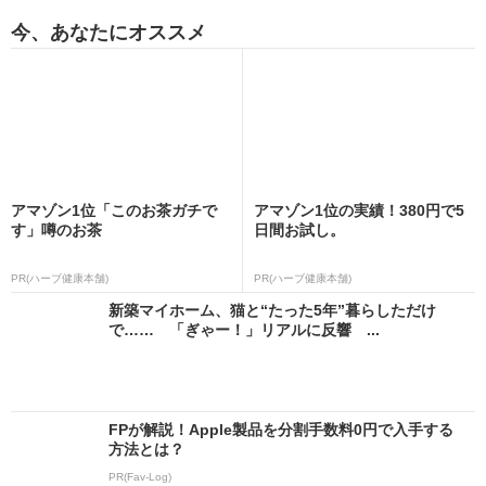
今、あなたにオススメ
アマゾン1位「このお茶ガチで
アマゾン1位の実績！380円で5
す」噂のお茶
日間お試し。
PR(ハーブ健康本舗)
PR(ハーブ健康本舗)
新築マイホーム、猫と“たった5年”暮らしただけ
で…… 「ぎゃー！」リアルに反響 ...
FPが解説！Apple製品を分割手数料0円で入手する
方法とは？
PR(Fav-Log)