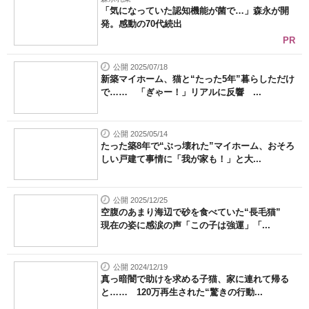
「気になっていた認知機能が菌で…」森永が開
発。感動の70代続出
PR
公開 2025/07/18
新築マイホーム、猫と“たった5年”暮らしただけ
で…… 「ぎゃー！」リアルに反響 ...
公開 2025/05/14
たった築8年で“ぶっ壊れた”マイホーム、おそろ
しい戸建て事情に「我が家も！」と大...
公開 2025/12/25
空腹のあまり海辺で砂を食べていた“長毛猫”
現在の姿に感涙の声「この子は強運」「...
公開 2024/12/19
真っ暗闇で助けを求める子猫、家に連れて帰る
と…… 120万再生された“驚きの行動...