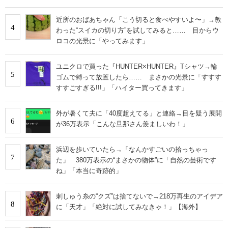
近所のおばあちゃん「こう切ると食べやすいよ〜」→教
4
わった“スイカの切り方”を試してみると…… 目からウ
ロコの光景に「やってみます」
ユニクロで買った『HUNTER×HUNTER』Tシャツ→輪
5
ゴムで縛って放置したら…… まさかの光景に「すすす
すすごすぎる!!!」「ハイター買ってきます」
外が暑くて夫に「40度超えてる」と連絡→目を疑う展開
6
が36万表示「こんな旦那さん羨ましいわ！」
浜辺を歩いていたら→「なんかすごいの拾っちゃっ
7
た」 380万表示の“まさかの物体”に「自然の芸術です
ね」「本当に奇跡的」
刺しゅう糸の“クズ”は捨てないで→218万再生のアイデア
8
に「天才」「絶対に試してみなきゃ！」【海外】