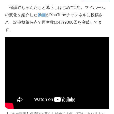
保護猫ちゃんたちと暮らしはじめて5年。マイホーム
ITの今と未来を見通す
の変化を紹介した
動画
がYouTubeチャンネルに投稿さ
スマホと通信の最新トレンド
れ、記事執筆時点で再生数は4万9000回を突破してま
す。
進化するPCとデバイスの未来
好きが集まる 比べて選べる
ビジネスと働き方のヒント
AI活用のいまが分かる
企業ITのトレンドを詳説
経営リーダーのコミュニティ
マーケ×ITの今がよく分かる
ITエンジニア向け専門サイト
【これが現実】保護猫と暮らし始めて５年、家はこうなります。