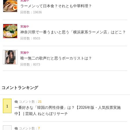
実施中
ラーメンって日本食？それとも中華料理？
回答数：19636
実施中
神奈川県で一番うまいと思う「横浜家系ラーメン店」はどこ？
回答数：8503
実施中
唯一無二の歌声だと思うボーカリストは？
回答数：8073
コメントランキング
コメント数：
21
1
一番好きな「韓国の男性俳優」は？【2026年版・人気投票実施
中】 | 芸能人 ねとらぼリサーチ
コメント数：
7