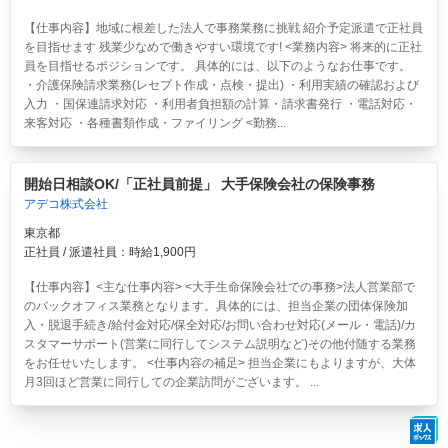
【仕事内容】地域に根差した法人で事務業務に挑戦 紹介予定派遣で正社員
を目指せます 残業少なめで働きやすい環境です! <業務内容> 将来的に正社
員を目指せるポジションです。 具体的には、以下のようなお仕事です。
・介護保険請求業務(レセプト作成・点検・提出) ・利用実績の確認および
入力 ・国保連請求対応 ・利用者負担額の計算・請求書発行 ・電話対応・
来客対応 ・各種書類作成・ファイリング <勤務...
開始日相談OK/「正社員前提」 大手保険会社の保険事務
アデコ株式会社
東京都
正社員 / 派遣社員：時給1,900円
【仕事内容】<主な仕事内容> <大手生命保険会社での事務>法人営業部で
のバックオフィス業務となります。具体的には、担当企業の団体保険加
入・脱退手続き/給付金対応/保全対応/お問い合わせ対応(メール・電話)/カ
スタマーサポート(営業に同行してシステム説明など)その他付随する業務
をお任せいたします。 <仕事内容の補足> 担当企業にもよりますが、大体
月3回ほど営業に同行しての企業訪問がございます。 ...