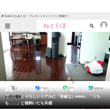
🎁 Switch 2もあたる！ プレゼントキャンペーン実施中！
ねとらぼメニュー
TOP
ニュース
エンタメ
クイズ
グルメ
地域
住まい
教育・育児
動物
リサーチ
ライフスタイル
2024/11/08 08:00（公開）
X
Share
LINE
hatena
会員記事
新築マイホームが、猫と“たった5年”暮らしただけ
で…… おそろしいリアルに「容赦ないwww」「うち
芸術は爆発だ。
メディア
も……」と猫飼いたち共感
目次を表示
注目記事を集めた総合ページ