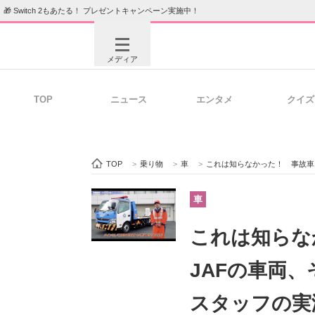
🎁 Switch 2もあたる！ プレゼントキャンペーン実施中！
メディア
TOP
ニュース
エンタメ
クイズ
注目記事を集めた総合ページ
ITの今
TOP
>
乗り物
>
車
>
これは知らなかった！ 事故車
ビジネスと働き方のヒント
AI活用
車
これは知らな
ITエンジニア向け専門サイト
企業向けI
JAFの車両
スタッフの実