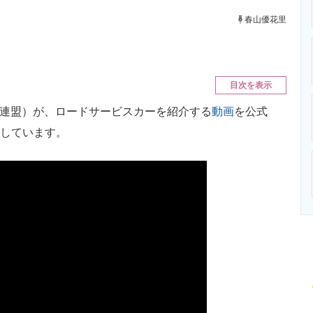
ニクス専門サイト
電子設計の基本と応用
エネルギーの専
春山優花里
。
目次を表示
車連盟）が、ロードサービスカーを紹介する
動画
を公式
公開しています。