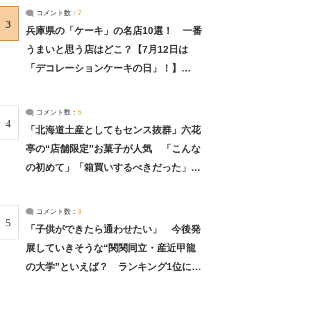
サーチ：2ページ目
コメント数：
7
3
兵庫県の「ケーキ」の名店10選！ 一番
うまいと思う店はどこ？【7月12日は
「デコレーションケーキの日」！】
（2/4） | 兵庫県 ねとらぼリサーチ：2ペ
ージ目
コメント数：
5
4
「北海道土産としてもセンス抜群」六花
亭の“店舗限定”お菓子が人気 「こんな
の初めて」「箱買いするべきだった」
（1/2） | 北海道 ねとらぼリサーチ
コメント数：
3
5
「子供ができたら通わせたい」 今後発
展していきそうな“関関同立・産近甲龍
の大学”といえば？ ランキング1位に学
生の声「学問の街のように多様に学べ
る」「就職や進学の実績も高い」 | 大学