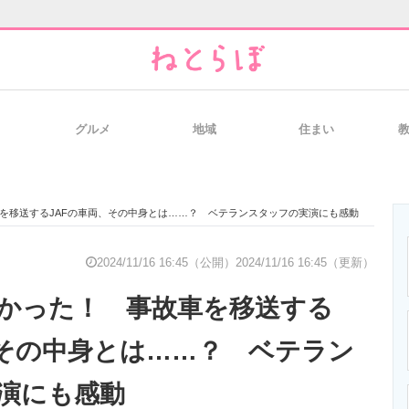
グルメ
地域
住まい
と未来を見通す
スマホと通信の最新トレンド
進化するPCとデ
を移送するJAFの車両、その中身とは……？ ベテランスタッフの実演にも感動
のいまが分かる
企業ITのトレンドを詳説
経営リーダーの
2024/11/16 16:45（公開）
2024/11/16 16:45（更新）
かった！ 事故車を移送する
T製品の総合サイト
IT製品の技術・比較・事例
製造業のIT導入
、その中身とは……？ ベテラン
演にも感動