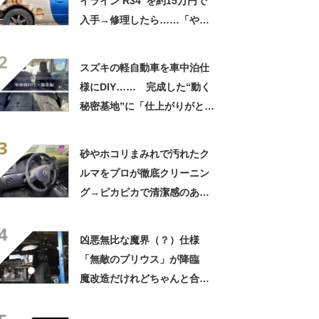
イライン R34”を約15万円で
入手→修理したら……「やべ
ぇ！」 衝撃の光景が59万再
2
生「語彙力消える」【海外】
スズキの軽自動車を車中泊仕
様にDIY…… 完成した“動く
秘密基地”に「仕上がりがとて
も丁寧」「大変勉強になりま
3
した」
砂やホコリまみれで汚れたク
ルマをプロが徹底クリーニン
グ→ピカピカで清潔感のある
仕上がりに「見事なやり方
4
だ」「あなたは天才ですね」
凶悪無比な魔界（？）仕様
の声
「無敵のプリウス」が降臨
魔改造だけれどちゃんと合
法、マジSUGEEEE！ オー
ナーに話を聞いた