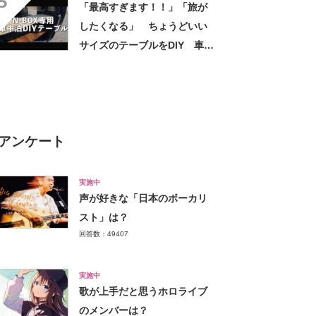
5
「最高すぎます！！」「旅が
したくなる」 ちょうどいい
サイズのテーブルをDIY 車中
泊仕様にカスタムしたホン
ダ・N-BOXに称賛
アンケート
実施中
声が好きな「日本のボーカリ
スト」は？
回答数：49407
実施中
歌が上手だと思うホロライブ
のメンバーは？