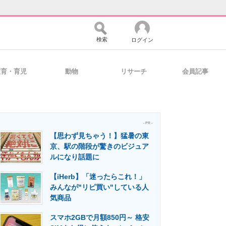
検索
ログイン
教育・育児
動物
リサーチ
会員記事
バイスの未来
好きが集まる 比べて選べる
- PR -
【思わず見ちゃう！】猛暑の東
コミュニティ
マーケ×ITの今がよく分かる
京、駅の階段が驚きのビジュア
ルになり話題に
【iHerb】「迷ったらこれ！」
・活用を支援
みんなが"リピ買い"している人
気商品
スマホ2GBで月額850円～ 格安