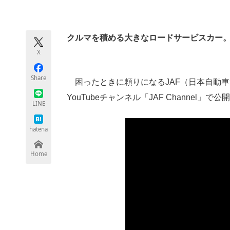
モノづくり技術者専門サイト
エレクトロ
クルマを積める大きなロードサービスカー
X
ちょっと気になるネットの話題
Share
困ったときに頼りになるJAF（日本自動
YouTubeチャンネル「JAF Channel」で
LINE
hatena
Home