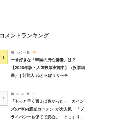
コメントランキング
コメント数：
20
1
一番好きな「韓国の男性俳優」は？
【2026年版・人気投票実施中】（投票結
果） | 芸能人 ねとらぼリサーチ
コメント数：
7
2
「もっと早く買えば良かった」 カイン
ズの“車内遮光カーテン”が大人気 「プ
ライバシーも保てて安心」「ぐっすり眠
れました」（2/2） | ライフ ねとらぼリ