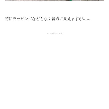
企業向けIT製品の総合サイト
IT製品の技術・比較・事例
特にラッピングなどもなく普通に見えますが……
製造業のIT導入・活用を支援
advertisement
モノづくり技術者専門サイト
エレクトロニクス専門サイト
電子設計の基本と応用
エネルギーの専門メディア
建設×テクノロジーの最前線
ちょっと気になるネットの話題