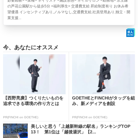
必要経験> <業種> ネイリスト <施設形態> ネイルサロン <勤務地> 京王線
の芦花公園駅から徒歩5分 <福利厚生> 交通費支給 昇給制度有り お休み希
望優遇 インセンティブあり,ノルマなし,交通費支給,社員登用あり,独立・開
業支援...
今、あなたにオススメ
【西野亮廣】つくりたいものを
GOETHEとFINCHIがタッグを組
追求できる環境の作り方とは
み、新メディアを創設
PR(FINCHI on GOETHE)
PR(FINCHI on GOETHE)
美しいと思う「上越新幹線の駅名」ランキングTOP
13！ 第1位は「越後湯沢」【2...