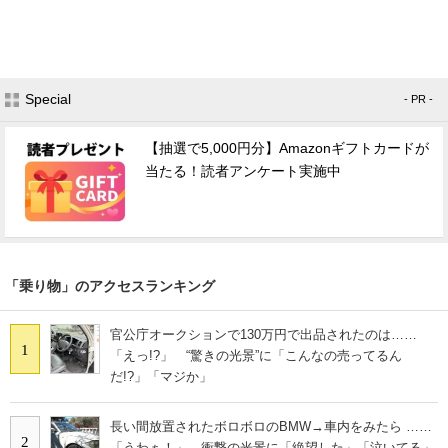
Special
- PR -
【抽選で5,000円分】Amazonギフトカードが
当たる！読者アンケート実施中
「乗り物」のアクセスランキング
官公庁オークションで130万円で出品されたのは……
1
「えっ!?」 “驚きの光景”に「こんなの売ってるん
だ!?」「マジか」
長い間放置されたボロボロのBMW→車内をみたら ……
2
「うわぁ！」 衝撃の光景に「絶望した」「泣いてる」