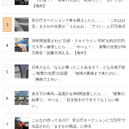
【海外】
官公庁オークションで車を購入したら…… 「これはお
3
宝」まさかの光景が「うおおお」「アツい」と27万表示
26年間放置された“日産・スカイライン R34”を約15万円
4
で入手→修理したら……「やべぇ！」 衝撃の光景が59
万再生「語彙力消える」【海外】
日本人なら「なんか乗ったことあるぞ？」となる地下鉄
5
→“衝撃の光景”が話題 「地球の裏側まで来たのに」
「胸熱でエモい」
炎天下の車内→温度計を4時間放置したら…… “衝撃の
6
結果”に「やべえ」「目玉焼きができそうなくらい熱
い」
こんなの売ってるの!? 官公庁オークションに“1万円”で
7
出品された「まさかの商品」に仰天