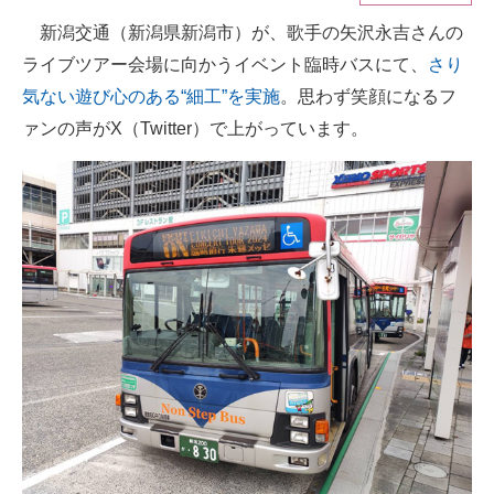
新潟交通（新潟県新潟市）が、歌手の矢沢永吉さんの
ITの今と未来を見通す
ライブツアー会場に向かうイベント臨時バスにて、
さり
スマホと通信の最新トレンド
気ない遊び心のある“細工”を実施
。思わず笑顔になるフ
ァンの声がX（Twitter）で上がっています。
進化するPCとデバイスの未来
好きが集まる 比べて選べる
ビジネスと働き方のヒント
AI活用のいまが分かる
企業ITのトレンドを詳説
経営リーダーのコミュニティ
マーケ×ITの今がよく分かる
ITエンジニア向け専門サイト