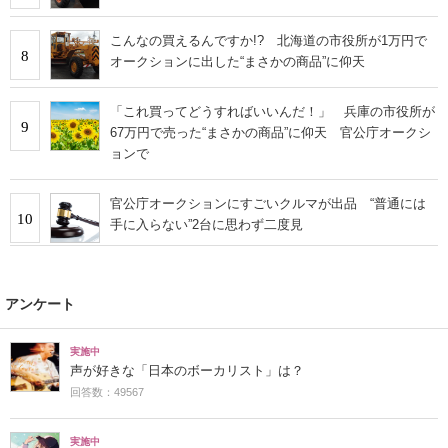
こんなの買えるんですか!? 北海道の市役所が1万円で
8
オークションに出した“まさかの商品”に仰天
「これ買ってどうすればいいんだ！」 兵庫の市役所が
9
67万円で売った“まさかの商品”に仰天 官公庁オークシ
ョンで
官公庁オークションにすごいクルマが出品 “普通には
10
手に入らない”2台に思わず二度見
アンケート
実施中
声が好きな「日本のボーカリスト」は？
回答数：49567
実施中