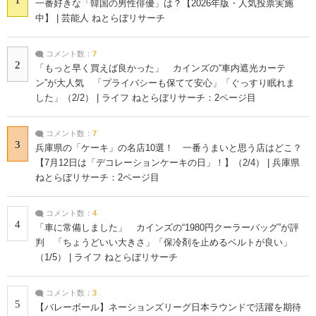
一番好きな「韓国の男性俳優」は？【2026年版・人気投票実施
中】 | 芸能人 ねとらぼリサーチ
コメント数：
7
2
「もっと早く買えば良かった」 カインズの“車内遮光カーテ
ン”が大人気 「プライバシーも保てて安心」「ぐっすり眠れま
した」（2/2） | ライフ ねとらぼリサーチ：2ページ目
コメント数：
7
3
兵庫県の「ケーキ」の名店10選！ 一番うまいと思う店はどこ？
【7月12日は「デコレーションケーキの日」！】（2/4） | 兵庫県
ねとらぼリサーチ：2ページ目
コメント数：
4
4
「車に常備しました」 カインズの“1980円クーラーバッグ”が評
判 「ちょうどいい大きさ」「保冷剤を止めるベルトが良い」
（1/5） | ライフ ねとらぼリサーチ
コメント数：
3
5
【バレーボール】ネーションズリーグ日本ラウンドで活躍を期待