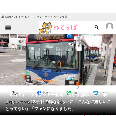
🎁 Switch 2もあたる！ プレゼントキャンペーン実施中！
ねとらぼメニュー
TOP
ニュース
エンタメ
クイズ
グルメ
地域
住まい
教育・育児
動物
リサーチ
乗り物
2024/12/05 06:50（公開）
X
Share
LINE
hatena
会員記事
「最高！」 ライブツアー会場に向かう臨時バスに“細
工”が…… バス会社の粋な計らいに「こんなに嬉しいこ
これはファンならテンション上がる！
メディア
とってない」「ファンになりました」
目次を表示
注目記事を集めた総合ページ