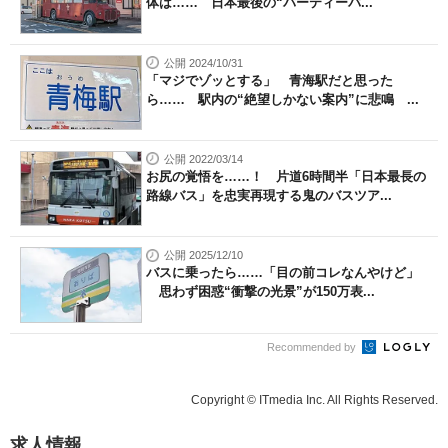
体は…… 日本最後の“パーティーバ...
公開 2024/10/31
「マジでゾッとする」 青海駅だと思った
ら…… 駅内の“絶望しかない案内”に悲鳴 ...
公開 2022/03/14
お尻の覚悟を……！ 片道6時間半「日本最長の
路線バス」を忠実再現する鬼のバスツア...
公開 2025/12/10
バスに乗ったら……「目の前コレなんやけど」
思わず困惑“衝撃の光景”が150万表...
Recommended by
Copyright © ITmedia Inc. All Rights Reserved.
求人情報