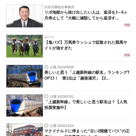
渋谷法務総合事務所
リボ地獄から抜け出したい人は、返済を3～6ヶ
月停止して『大幅に減額してから返済す...
PR
ルーツ
【鬼バズ】万馬券ラッシュで拡散された競馬サ
イトが強すぎた
PR
公開 2023/09/06
美しいと思う「上越新幹線の駅名」ランキングT
OP13！ 第1位は「越後湯沢」【2...
公開 2023/07/01
「上越新幹線」で美しいと思う駅名は？【人気
投票実施中】
公開 2024/12/24
マクドナルドに停まった“古い2階建てバス”の正