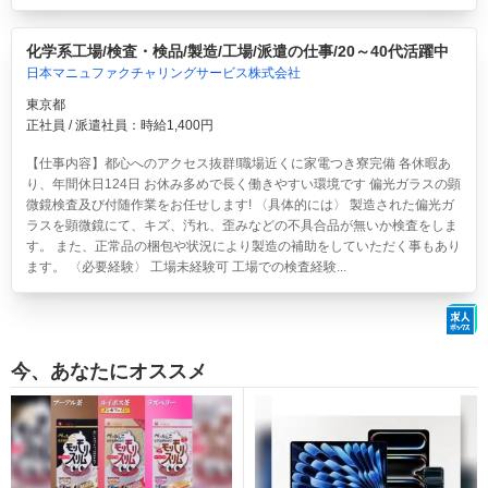
化学系工場/検査・検品/製造/工場/派遣の仕事/20～40代活躍中
日本マニュファクチャリングサービス株式会社
東京都
正社員 / 派遣社員：時給1,400円
【仕事内容】都心へのアクセス抜群!職場近くに家電つき寮完備 各休暇あ
り、年間休日124日 お休み多めで長く働きやすい環境です 偏光ガラスの顕
微鏡検査及び付随作業をお任せします! 〈具体的には〉 製造された偏光ガ
ラスを顕微鏡にて、キズ、汚れ、歪みなどの不具合品が無いか検査をしま
す。 また、正常品の梱包や状況により製造の補助をしていただく事もあり
ます。 〈必要経験〉 工場未経験可 工場での検査経験...
今、あなたにオススメ