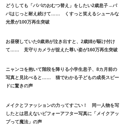
どうしても「パパのおむつ替え」をしたい2歳息子→パ
企業向けIT製品の総合サイト
パはじっと耐え続けて…… くすっと笑えるシュールな
IT製品の技術・比較・事例
光景が100万再生突破
製造業のIT導入・活用を支援
お昼寝していた0歳弟が泣き出すと、2歳姉が駆け付け
モノづくり技術者専門サイト
て…… 見守りカメラが捉えた尊い姿が160万再生突破
エレクトロニクス専門サイト
電子設計の基本と応用
ニャンコを抱いて階段を降りる小学生息子、8カ月前の
写真と見比べると…… 猫でわかる子どもの成長スピー
エネルギーの専門メディア
ドに驚きの声
建設×テクノロジーの最前線
ちょっと気になるネットの話題
メイクとファッションの力ってすごい！ 同一人物を写
したとは思えないビフォーアフター写真に「メイクアッ
プって魔法」の声