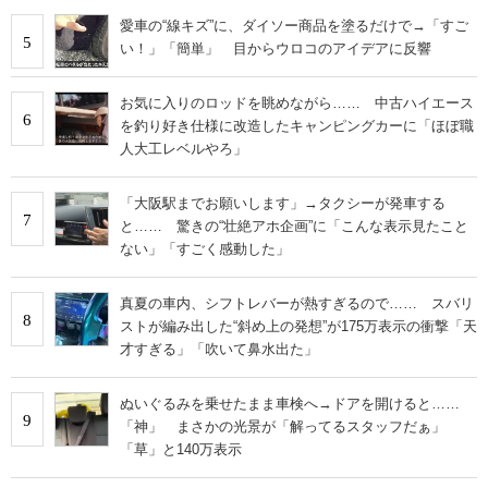
愛車の“線キズ”に、ダイソー商品を塗るだけで→「すご
5
い！」「簡単」 目からウロコのアイデアに反響
お気に入りのロッドを眺めながら…… 中古ハイエース
6
を釣り好き仕様に改造したキャンピングカーに「ほぼ職
人大工レベルやろ」
「大阪駅までお願いします」→タクシーが発車する
7
と…… 驚きの“壮絶アホ企画”に「こんな表示見たこと
ない」「すごく感動した」
真夏の車内、シフトレバーが熱すぎるので…… スバリ
8
ストが編み出した“斜め上の発想”が175万表示の衝撃「天
才すぎる」「吹いて鼻水出た」
ぬいぐるみを乗せたまま車検へ→ドアを開けると……
9
「神」 まさかの光景が「解ってるスタッフだぁ」
「草」と140万表示