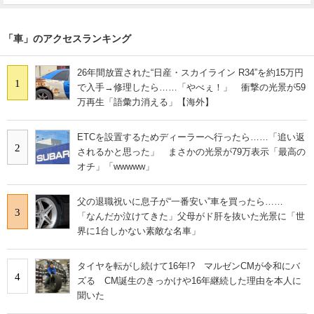
「車」のアクセスランキング
26年間放置された“日産・スカイライン R34”を約15万円
1
で入手→修理したら……「やべぇ！」 衝撃の光景が59
万再生「語彙力消える」【海外】
ETCを設置するためディーラーへ行ったら……「追い返
2
されるかと思った」 まさかの光景が79万表示「最高の
オチ」「wwwww」
父の退職祝いに息子が“一番安い”車を買ったら……
3
「なんだか泣けてきた」父母がド肝を抜いた光景に「世
界に1台しかない素敵な名車」
タイヤを転がし続けて16年!? マルゼンCMが令和にバ
4
ズる CM誕生のきっかけや16年継続した理由を本人に
聞いた