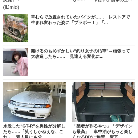
(IIJmio)
草むらで放置されていたバイクが…… レストアで
生まれ変わった姿に「ブラボー！」「...
開けるのも恥ずかしい“釣り女子の汚車”→頑張って
大改造したら…… 見違える変化に...
水没した“GT-R”を男性が分解し
「業者が作るやつ」「デザイン
たら……「笑うしかねぇな、こ
も最高」 車中泊がもっと楽し
れ」 素人目にも分...
くなるDIYに称賛 床下...