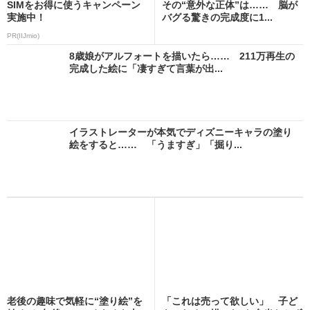
SIMをお得に使うキャンペーン
その“意外な正体”は…… 脳が
実施中！
バグる驚きの完成度に1...
PR(IIJmio)
8歳娘がアルフォートを描いたら…… 211万再生の
完成した絵に「凄すぎて言葉が出...
イラストレーターが本気でディズニーキャラの塗り
絵をすると…… 「うますぎ」「掘り...
老後の趣味で気軽に“塗り絵”を
「これは売って欲しい」 子ど