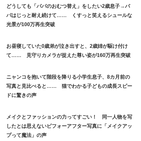
どうしても「パパのおむつ替え」をしたい2歳息子→パ
企業向けIT製品の総合サイト
パはじっと耐え続けて…… くすっと笑えるシュールな
IT製品の技術・比較・事例
光景が100万再生突破
製造業のIT導入・活用を支援
お昼寝していた0歳弟が泣き出すと、2歳姉が駆け付け
モノづくり技術者専門サイト
て…… 見守りカメラが捉えた尊い姿が160万再生突破
エレクトロニクス専門サイト
電子設計の基本と応用
ニャンコを抱いて階段を降りる小学生息子、8カ月前の
写真と見比べると…… 猫でわかる子どもの成長スピー
エネルギーの専門メディア
ドに驚きの声
建設×テクノロジーの最前線
ちょっと気になるネットの話題
メイクとファッションの力ってすごい！ 同一人物を写
したとは思えないビフォーアフター写真に「メイクアッ
プって魔法」の声