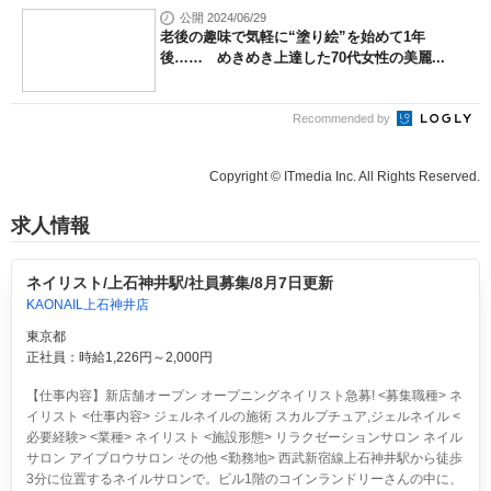
公開 2024/06/29
老後の趣味で気軽に“塗り絵”を始めて1年
後…… めきめき上達した70代女性の美麗...
Recommended by
Copyright © ITmedia Inc. All Rights Reserved.
求人情報
ネイリスト/上石神井駅/社員募集/8月7日更新
KAONAIL上石神井店
東京都
正社員：時給1,226円～2,000円
【仕事内容】新店舗オープン オープニングネイリスト急募! <募集職種> ネ
イリスト <仕事内容> ジェルネイルの施術 スカルプチュア,ジェルネイル <
必要経験> <業種> ネイリスト <施設形態> リラクゼーションサロン ネイル
サロン アイブロウサロン その他 <勤務地> 西武新宿線上石神井駅から徒歩
3分に位置するネイルサロンで。ビル1階のコインランドリーさんの中に、