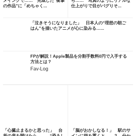
メインクで…… 完成した“衝撃
ら…… 写真のようにリアルな
の作品”に「めちゃく...
仕上がりで目がバグりそ...
「泣きそうになりました」 日本人の“理想の朝ご
はん”を描いたアニメが心に染みる…...
FPが解説！Apple製品を分割手数料0円で入手する
方法とは？
Fav-Log
「心臓止まるかと思った」 台
「脳がおかしなる！」 駅のサ
所の扉を開けたら…… “恐ろし
インに指を置くと……？ 分か