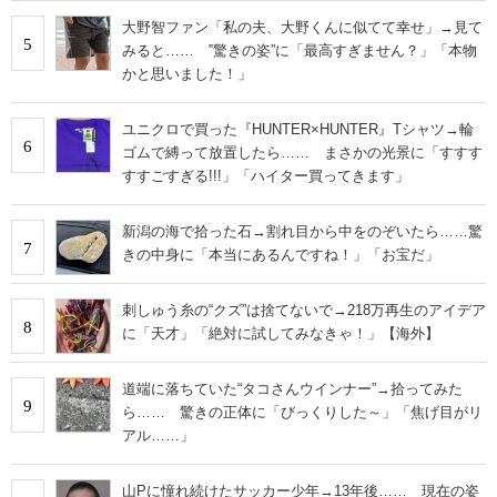
大野智ファン「私の夫、大野くんに似てて幸せ」→見て
5
みると…… ‟驚きの姿”に「最高すぎません？」「本物
かと思いました！」
ユニクロで買った『HUNTER×HUNTER』Tシャツ→輪
6
ゴムで縛って放置したら…… まさかの光景に「すすす
すすごすぎる!!!」「ハイター買ってきます」
新潟の海で拾った石→割れ目から中をのぞいたら……驚
7
きの中身に「本当にあるんですね！」「お宝だ」
刺しゅう糸の“クズ”は捨てないで→218万再生のアイデア
8
に「天才」「絶対に試してみなきゃ！」【海外】
道端に落ちていた“タコさんウインナー”→拾ってみた
9
ら…… 驚きの正体に「びっくりした～」「焦げ目がリ
アル……」
山Pに憧れ続けたサッカー少年→13年後…… 現在の姿