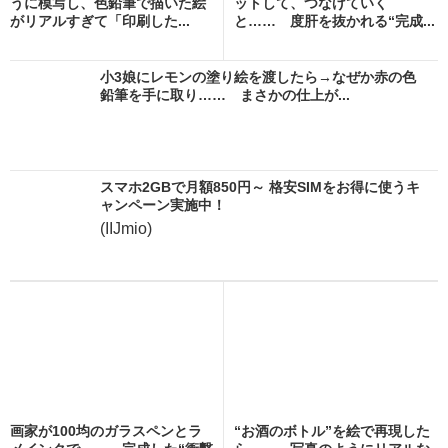
うに模写し、色鉛筆で描いた絵
ットして、つなげていく
がリアルすぎて「印刷した...
と…… 度肝を抜かれる“完成...
小3娘にレモンの塗り絵を渡したら→なぜか赤の色
鉛筆を手に取り…… まさかの仕上が...
スマホ2GBで月額850円～ 格安SIMをお得に使うキ
ャンペーン実施中！
(IIJmio)
画家が100均のガラスペンとラ
“お酒のボトル”を絵で再現した