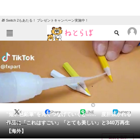
🎁 Switch 2もあたる！ プレゼントキャンペーン実施中！
ねとらぼメニュー
TOP
ニュース
エンタメ
クイズ
グルメ
地域
住まい
教育・育児
動物
リサーチ
ライフスタイル
2024/12/08 07:15（公開）
X
Share
LINE
hatena
会員記事
“短い色鉛筆”を丸くつなげていくと…… 度肝抜かれる
作品に「これはすごい」「とても美しい」と340万再生
芸術的……。
メディア
【海外】
目次を表示
注目記事を集めた総合ページ