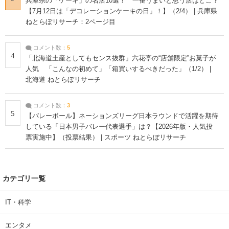
兵庫県の「ケーキ」の名店10選！ 一番うまいと思う店はどこ？
【7月12日は「デコレーションケーキの日」！】（2/4） | 兵庫県
ねとらぼリサーチ：2ページ目
コメント数：
5
4
「北海道土産としてもセンス抜群」六花亭の“店舗限定”お菓子が
人気 「こんなの初めて」「箱買いするべきだった」（1/2） |
北海道 ねとらぼリサーチ
コメント数：
3
5
【バレーボール】ネーションズリーグ日本ラウンドで活躍を期待
している「日本男子バレー代表選手」は？【2026年版・人気投
票実施中】（投票結果） | スポーツ ねとらぼリサーチ
カテゴリ一覧
IT・科学
エンタメ