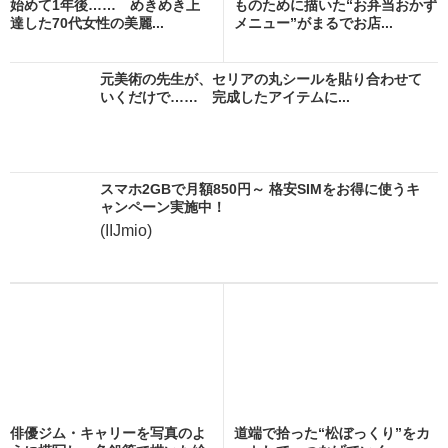
始めて1年後…… めきめき上
ものために描いた“お弁当おかず
達した70代女性の美麗...
メニュー”がまるでお店...
元美術の先生が、セリアの丸シールを貼り合わせて
いくだけで…… 完成したアイテムに...
スマホ2GBで月額850円～ 格安SIMをお得に使うキ
ャンペーン実施中！
(IIJmio)
俳優ジム・キャリーを写真のよ
道端で拾った“松ぼっくり”をカ