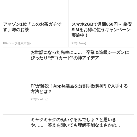
アマゾン1位「このお茶ガチで
スマホ2GBで月額850円～ 格安
す」噂のお茶
SIMをお得に使うキャンペーン
実施中！
PR(ハーブ健康本舗)
PR(IIJmio)
お世話になった先生に…… 卒業＆進級シーズンに
ぴったり“デコカード”の神アイデア...
FPが解説！Apple製品を分割手数料0円で入手する
方法とは？
PR(Fav-Log)
ミャクミャクのぬいぐるみでしょ？と思いき
や…… 答えを聞いても理解不能なまさかの...