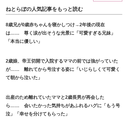
ねとらぼの人気記事をもっと読む
ITの今と未来を見通す
スマホと通信の最新トレンド
8歳兄が0歳赤ちゃんを寝かしつけ→2年後の現在
は…… 尊く涙が出そうな光景に「可愛すぎる兄妹」
進化するPCとデバイスの未来
「本当に優しい」
好きが集まる 比べて選べる
2歳娘、帝王切開で入院するママの前では強がっていた
ビジネスと働き方のヒント
が…… 離れてから号泣する姿に「いじらしくて可愛く
AI活用のいまが分かる
て朝から泣いた」
企業ITのトレンドを詳説
出産のため離れていたママと2歳長男が再会した
経営リーダーのコミュニティ
ら…… 会いたかった気持ちがあふれるハグに「もう号
マーケ×ITの今がよく分かる
泣」「幸せを分けてもらった」
ITエンジニア向け専門サイト