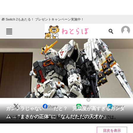
🎁 Switch 2もあたる！ プレゼントキャンペーン実施中！
ねとらぼメニュー
TOP
ニュース
エンタメ
クイズ
グルメ
地域
住まい
教育・育児
動物
リサーチ
ホビー
2024/12/11 19:30（公開）
X
Share
LINE
hatena
会員記事
ガンプラじゃない……だと？ 完成度が高すぎるガンダ
ム → “まさかの正体”に「なんだただの天才か」
というより、ガンプラよりものすごく高度な何かなのでは。
メディア
目次を表示
注目記事を集めた総合ページ