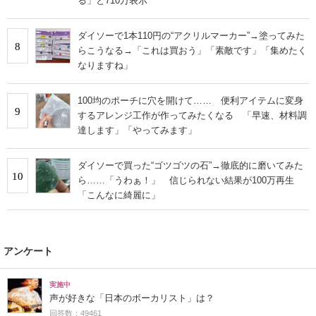
る」と710万表示
ダイソーで1本110円の“アクリルマーカー”→塗ってみた
8
らこうなる→「これは買おう」「素敵です」「集めたく
なりますね」
100均のポーチに穴を開けて…… 便利アイテムに変身
9
するアレンジ工作が作ってみたくなる 「早速、材料調
達します」「やってみます」
ダイソーで買った“ゴツゴツの石”→徹底的に磨いてみた
10
ら……「うわぁ！」 信じられない結果が100万再生
「こんなに綺麗に」
アンケート
実施中
声が好きな「日本のボーカリスト」は？
回答数：49461