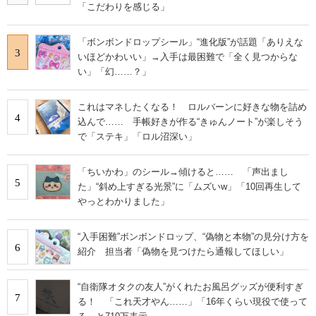
「こだわりを感じる」
「ボンボンドロップシール」“進化版”が話題「ありえな
3
いほどかわいい」→入手は最困難で「全く見つからな
い」「幻……？」
これはマネしたくなる！ ロルバーンに好きな物を詰め
4
込んで…… 手帳好きが作る“きゅんノート”が楽しそう
で「ステキ」「ロル沼深い」
「ちいかわ」のシール→傾けると…… 「声出まし
5
た」“斜め上すぎる光景”に「ムズいw」「10回再生して
やっとわかりました」
“入手困難”ボンボンドロップ、“偽物と本物”の見分け方を
6
紹介 担当者「偽物を見つけたら通報してほしい」
“自衛隊オタクの友人”がくれたお風呂グッズが便利すぎ
7
る！ 「これ天才やん……」「16年くらい現役で使って