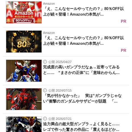
Amazon
「え、こんなセールやってたの？」80％OFF以
上が続々登場！Amazonの本気が...
PR
Amazon
「え、こんなセールやってたの？」80％OFF以
上が続々登場！Amazonの本気が...
PR
公開 2025/04/27
完成度の高いガンプラだなぁ→近寄ってみる
と…… “まさかの正体”に「意味わからん...
公開 2024/07/15
「気が付かなかった」 実は“ガンプラじゃな
い”衝撃のガンダムやサザビーが話題 「...
公開 2026/07/21
迫力満点の超大型ガンプラ→よく見ると……
レゴで作った驚きの作品に「震えるほどか...