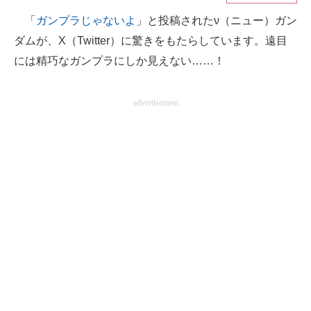
「
ガンプラじゃないよ
」と投稿されたν（ニュー）ガン
ITの今と未来を見通す
ダムが、X（Twitter）に驚きをもたらしています。遠目
スマホと通信の最新トレンド
には精巧なガンプラにしか見えない……！
進化するPCとデバイスの未来
advertisement
好きが集まる 比べて選べる
ビジネスと働き方のヒント
AI活用のいまが分かる
企業ITのトレンドを詳説
経営リーダーのコミュニティ
マーケ×ITの今がよく分かる
ITエンジニア向け専門サイト