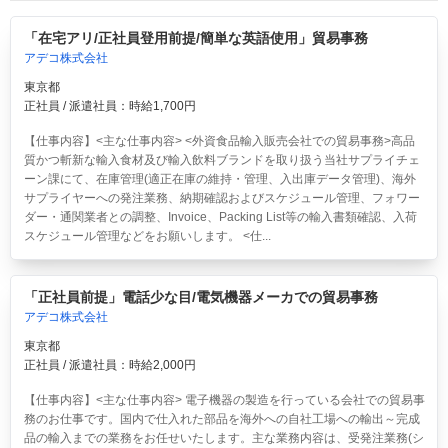
「在宅アリ/正社員登用前提/簡単な英語使用」貿易事務
アデコ株式会社
東京都
正社員 / 派遣社員：時給1,700円
【仕事内容】<主な仕事内容> <外資食品輸入販売会社での貿易事務>高品
質かつ斬新な輸入食材及び輸入飲料ブランドを取り扱う当社サプライチェ
ーン課にて、在庫管理(適正在庫の維持・管理、入出庫データ管理)、海外
サプライヤーへの発注業務、納期確認およびスケジュール管理、フォワー
ダー・通関業者との調整、Invoice、Packing List等の輸入書類確認、入荷
スケジュール管理などをお願いします。 <仕...
「正社員前提」電話少な目/電気機器メーカでの貿易事務
アデコ株式会社
東京都
正社員 / 派遣社員：時給2,000円
【仕事内容】<主な仕事内容> 電子機器の製造を行っている会社での貿易事
務のお仕事です。国内で仕入れた部品を海外への自社工場への輸出～完成
品の輸入までの業務をお任せいたします。主な業務内容は、受発注業務(シ