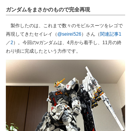
企業向けIT製品の総合サイト
ガンダムをまさかのもので完全再現
IT製品の技術・比較・事例
製作したのは、これまで数々のモビルスーツをレゴで
製造業のIT導入・活用を支援
再現してきたセイレイ（
@seirei526
）さん（
関連記事1
／
2
）。今回のνガンダムは、4月から着手し、11月の終
モノづくり技術者専門サイト
わり頃に完成したという力作です。
エレクトロニクス専門サイト
電子設計の基本と応用
エネルギーの専門メディア
建設×テクノロジーの最前線
ちょっと気になるネットの話題