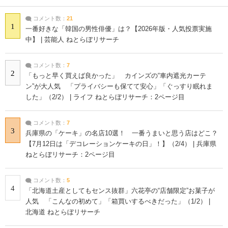
コメント数：
21
1
一番好きな「韓国の男性俳優」は？【2026年版・人気投票実施
中】 | 芸能人 ねとらぼリサーチ
コメント数：
7
2
「もっと早く買えば良かった」 カインズの“車内遮光カーテ
ン”が大人気 「プライバシーも保てて安心」「ぐっすり眠れま
した」（2/2） | ライフ ねとらぼリサーチ：2ページ目
コメント数：
7
3
兵庫県の「ケーキ」の名店10選！ 一番うまいと思う店はどこ？
【7月12日は「デコレーションケーキの日」！】（2/4） | 兵庫県
ねとらぼリサーチ：2ページ目
コメント数：
5
4
「北海道土産としてもセンス抜群」六花亭の“店舗限定”お菓子が
人気 「こんなの初めて」「箱買いするべきだった」（1/2） |
北海道 ねとらぼリサーチ