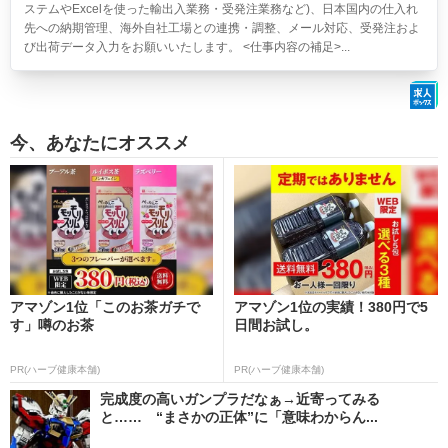
ステムやExcelを使った輸出入業務・受発注業務など)、日本国内の仕入れ
先への納期管理、海外自社工場との連携・調整、メール対応、受発注およ
び出荷データ入力をお願いいたします。 <仕事内容の補足>...
今、あなたにオススメ
アマゾン1位「このお茶ガチで
アマゾン1位の実績！380円で5
す」噂のお茶
日間お試し。
PR(ハーブ健康本舗)
PR(ハーブ健康本舗)
完成度の高いガンプラだなぁ→近寄ってみる
と…… “まさかの正体”に「意味わからん...