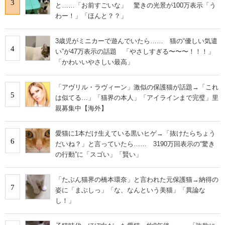
3
と……「お前すごいな」 驚きの光景が100万表示「う
わー！」「ほんと？？」
3歳児がミニカーで遊んでいたら…… 猫の“優しい気遣
4
い”が47万表示の話題 「やさしすぎる〜〜〜！！！」
「かわいいやさしい最高」
「アヴリル・ラヴィーン」激似の保護猫が話題→「これ
5
は似てる…」「猫界の本人」「アイラインまで完璧」里
親募集中【海外】
愛猫に1本だけ生えている黒いヒゲ→「抜けたらちょう
6
だいね？」と言っていたら…… 3190万回表示の“驚き
の行動”に「スゴい」「賢い」
「たぶん猫界の橋本環奈」と言われた元保護猫→納得の
7
姿に「まぶしっ」「な、なんという美猫」「異論な
し！」