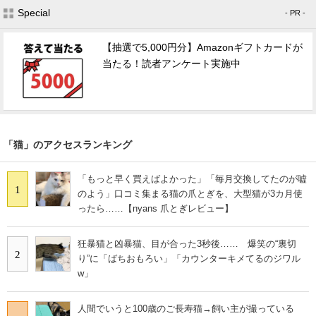
Special
- PR -
【抽選で5,000円分】Amazonギフトカードが
当たる！読者アンケート実施中
「猫」のアクセスランキング
「もっと早く買えばよかった」「毎月交換してたのが嘘
1
のよう」口コミ集まる猫の爪とぎを、大型猫が3カ月使
ったら……【nyans 爪とぎレビュー】
狂暴猫と凶暴猫、目が合った3秒後…… 爆笑の“裏切
2
り”に「ばちおもろい」「カウンターキメてるのジワル
w」
人間でいうと100歳のご長寿猫→飼い主が撮っている