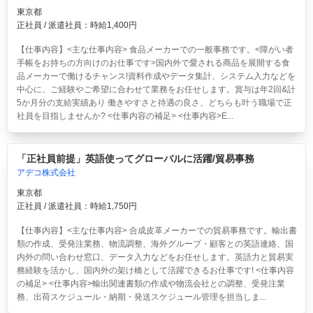
東京都
正社員 / 派遣社員：時給1,400円
【仕事内容】<主な仕事内容> 食品メーカーでの一般事務です。<障がい者
手帳をお持ちの方向けのお仕事です>国内外で愛される商品を展開する食
品メーカーで働けるチャンス!資料作成やデータ集計、システム入力などを
中心に、ご経験やご希望に合わせて業務をお任せします。賞与は年2回&計
5か月分の支給実績あり 働きやすさと待遇の良さ、どちらも叶う職場で正
社員を目指しませんか? <仕事内容の補足> <仕事内容>E...
「正社員前提」英語使ってグローバルに活躍/貿易事務
アデコ株式会社
東京都
正社員 / 派遣社員：時給1,750円
【仕事内容】<主な仕事内容> 合成皮革メーカーでの貿易事務です。輸出書
類の作成、受発注業務、物流調整、海外グループ・顧客との英語連絡、国
内外の問い合わせ窓口、データ入力などをお任せします。英語力と貿易実
務経験を活かし、国内外の架け橋として活躍できるお仕事です! <仕事内容
の補足> <仕事内容>輸出関連書類の作成や物流会社との調整、受発注業
務、出荷スケジュール・納期・発送スケジュール管理を担当しま...