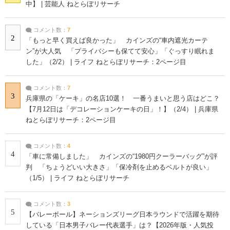
中】 | 芸能人 ねとらぼリサーチ
コメント数：
7
2
「もっと早く買えば良かった」 カインズの“車内遮光カーテ
ン”が大人気 「プライバシーも保てて安心」「ぐっすり眠れま
した」（2/2） | ライフ ねとらぼリサーチ：2ページ目
コメント数：
7
3
兵庫県の「ケーキ」の名店10選！ 一番うまいと思う店はどこ？
【7月12日は「デコレーションケーキの日」！】（2/4） | 兵庫県
ねとらぼリサーチ：2ページ目
コメント数：
4
4
「車に常備しました」 カインズの“1980円クーラーバッグ”が評
判 「ちょうどいい大きさ」「保冷剤を止めるベルトが良い」
（1/5） | ライフ ねとらぼリサーチ
コメント数：
3
5
【バレーボール】ネーションズリーグ日本ラウンドで活躍を期待
している「日本男子バレー代表選手」は？【2026年版・人気投