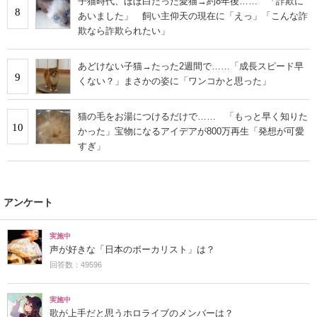
子猫時代、ほぼ白だった愛猫→約8年後…… 「詐欺に
8
あいました」 飼い主仰天の現在に「えっ」「こんな詐
欺なら詐欺られたい」
あどけない子猫→たった2週間で……「成長スピード早
9
くない？」まさかの姿に「ワンコかと思った」
猫の毛をお湯につけるだけで…… 「もっと早く知りた
10
かった」宝物になるアイデアが800万再生「発想が可愛
すぎ」
アンケート
実施中
声が好きな「日本のボーカリスト」は？
回答数：49596
実施中
歌が上手だと思うホロライブのメンバーは？