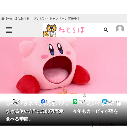
🎁 Switch 2もあたる！ プレゼントキャンペーン実施中！
ねとらぼメニュー
TOP
ニュース
エンタメ
クイズ
グルメ
地域
住まい
教育・育児
動物
リサーチ
猫
2024/12/27 19:30（公開）
X
Share
LINE
hatena
会員記事
カービィがネコちゃんをパクッ……!? ぬいぐるみの“怖
すぎる使い方”に1300万表示 「今年もカービィが猫を
どんなコピー能力が使えるかな？
メディア
食べる季節」
目次を表示
注目記事を集めた総合ページ