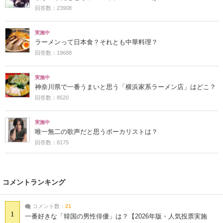
回答数：23908
実施中
ラーメンって日本食？それとも中華料理？
回答数：19688
実施中
神奈川県で一番うまいと思う「横浜家系ラーメン店」はどこ？
回答数：8520
実施中
唯一無二の歌声だと思うボーカリストは？
回答数：8175
コメントランキング
コメント数：
21
1
一番好きな「韓国の男性俳優」は？【2026年版・人気投票実施