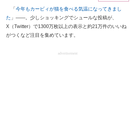
「
今年もカービィが猫を食べる気温になってきまし
ITの今と未来を見通す
た
」――。少しショッキングでシュールな投稿が、
スマホと通信の最新トレンド
X（Twitter）で1300万枚以上の表示と約21万件のいいね
がつくなど注目を集めています。
進化するPCとデバイスの未来
好きが集まる 比べて選べる
advertisement
ビジネスと働き方のヒント
AI活用のいまが分かる
企業ITのトレンドを詳説
経営リーダーのコミュニティ
マーケ×ITの今がよく分かる
ITエンジニア向け専門サイト