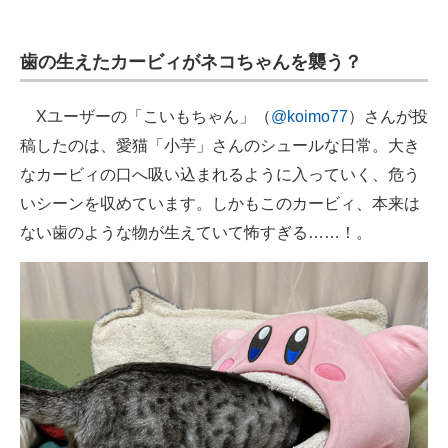
企業向けIT製品の総合サイト
歯の生えたカービィがネコちゃんを襲う？
IT製品の技術・比較・事例
製造業のIT導入・活用を支援
Xユーザーの「こいもちゃん」（
@koimo77
）さんが投
稿したのは、愛猫「小芋」さんのシュールな日常。大き
モノづくり技術者専門サイト
なカービィの口へ吸い込まれるように入っていく、危う
エレクトロニクス専門サイト
いシーンを収めています。しかもこのカービィ、本来は
ない歯のような物が生えていて怖すぎる……！。
電子設計の基本と応用
エネルギーの専門メディア
建設×テクノロジーの最前線
ちょっと気になるネットの話題