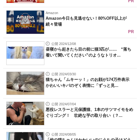
PR
Amazon
Amazon今日も見逃せない！80%OFF以上が
続々登場
PR
公開 2024/12/08
昼寝から起きたら目の前に猫3匹が…… “落ち
着いて聞いてください”のようなトリオ...
公開 2024/03/30
猫ちゃん「ムキーッ！」のお顔が174万件表示
かわいいキバのぞく表情に「ずっと見...
公開 2024/07/04
悪役レスラーと元保護猫、1本のサツマイモをめ
ぐりゴング！ 壮絶な芋の取り合い（？...
公開 2024/08/05
「他の猫ちゃんはかわいいのにうちの子はどう