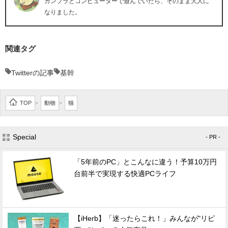
ガンプラとコンピューターで遊んでいたら、そのまま大人に
なりました。
関連タグ
Twitterの記事
基幹
TOP
動物
猫
>
>
Special
- PR -
「5年前のPC」とこんなに違う！予算10万円
台前半で実現する快適PCライフ
【iHerb】「迷ったらこれ！」みんなが"リピ