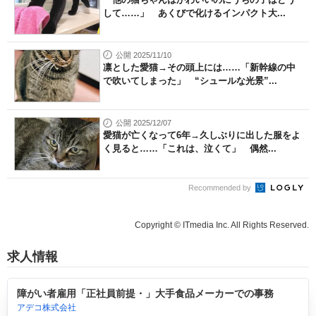
して……」 あくびで化けるインパクト大...
公開 2025/11/10
凛とした愛猫→その頭上には……「新幹線の中
で吹いてしまった」 “シュールな光景”...
公開 2025/12/07
愛猫が亡くなって6年→久しぶりに出した服をよ
く見ると……「これは、泣くて」 偶然...
Recommended by
Copyright © ITmedia Inc. All Rights Reserved.
求人情報
障がい者雇用「正社員前提・」大手食品メーカーでの事務
アデコ株式会社