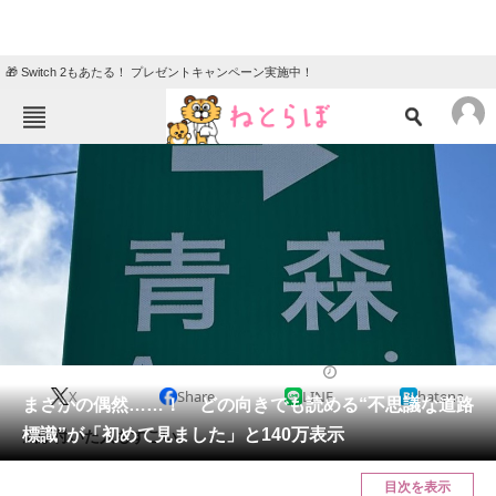
🎁 Switch 2もあたる！ プレゼントキャンペーン実施中！
ねとらぼメニュー
TOP
ニュース
エンタメ
クイズ
グルメ
地域
住まい
教育・育児
動物
リサーチ
車
2024/12/28 07:10（公開）
X
Share
LINE
hatena
会員記事
まさかの偶然……！ どの向きでも読める“不思議な道路
標識”が「初めて見ました」と140万表示
気が付いた人もすごい。
メディア
目次を表示
注目記事を集めた総合ページ