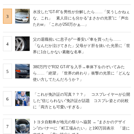
水没した“GT-R”を男性が分解したら……「笑うしかねぇ
3
な、これ」 素人目にも分かる“まさかの光景”に「声出
たわw」「これが250万かぁ…」
父の退職祝いに息子が“一番安い”車を買ったら……
4
「なんだか泣けてきた」父母がド肝を抜いた光景に「世
界に1台しかない素敵な名車」
380万円で“R32 GT-R”を入手→車体下をのぞいてみた
5
ら……「絶望」「世界の終わり」衝撃の光景に「どんな
使い方してたんだろうか？」
「これが免許証の写真？？？」 コスプレイヤーが公開
6
した“信じられない”免許証が話題 コスプレ姿との比較
に「両方とも可愛いすぎる」
トヨタ自動車が地元の祭りへ協賛 → “まさかのデザイ
7
ン”のバナーに「町工場みたい」と190万回表示 「逆に