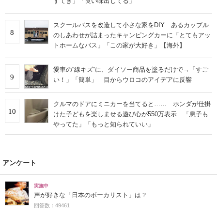
すてき」「良い味出してる」
スクールバスを改造して小さな家をDIY あるカップル
8
のしあわせが詰まったキャンピングカーに「とてもアッ
トホームなバス」「この家が大好き」【海外】
愛車の“線キズ”に、ダイソー商品を塗るだけで→「すご
9
い！」「簡単」 目からウロコのアイデアに反響
クルマのドアにミニカーを当てると…… ホンダが仕掛
10
けた子どもを楽しませる遊び心が550万表示 「息子も
やってた」「もっと知られていい」
アンケート
実施中
声が好きな「日本のボーカリスト」は？
回答数：49461