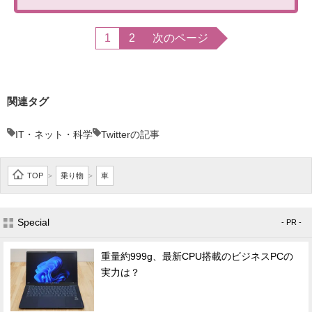
1
2
次のページ
関連タグ
IT・ネット・科学
Twitterの記事
TOP
乗り物
車
>
>
Special
- PR -
重量約999g、最新CPU搭載のビジネスPCの
実力は？