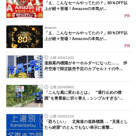
「え、こんなセールやってたの？」80％OFF以
上が続々登場！Amazonの本気が...
PR
Amazon
「え、こんなセールやってたの？」80％OFF以
上が続々登場！Amazonの本気が...
PR
公開 2024/12/23
道路案内標識がキーホルダーになった…… 伊
丹空港で限定販売予定のカプセルトイの中...
公開 2024/09/03
「こんな風に変わるとは」 “通行止めの標
識”を青看板に切り替え→シンプルすぎる“...
公開 2024/11/19
「恐ろしい」 北海道の道路標識 → “見落とし
たら絶望”のとんでもない表示に衝撃...