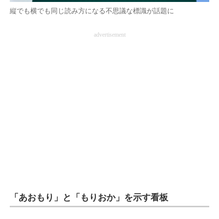
縦でも横でも同じ読み方になる不思議な標識が話題に
企業向けIT製品の総合サイト
IT製品の技術・比較・事例
advertisement
製造業のIT導入・活用を支援
モノづくり技術者専門サイト
エレクトロニクス専門サイト
電子設計の基本と応用
エネルギーの専門メディア
建設×テクノロジーの最前線
ちょっと気になるネットの話題
「あおもり」と「もりおか」を示す看板