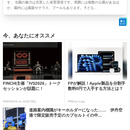
す。 当園の魅力は充実した保育環境です。周囲には複数の公園があるほ
か、園内には園庭やテラス、プールもあります。子ども...
今、あなたにオススメ
FINCHI主催「IVS2026」トーク
FPが解説！Apple製品を分割手
セッションが話題に！
数料0円で入手する方法とは？
PR(FINCHI on GOETHE)
PR(Fav-Log)
道路案内標識がキーホルダーになった…… 伊丹空
港で限定販売予定のカプセルトイの中...