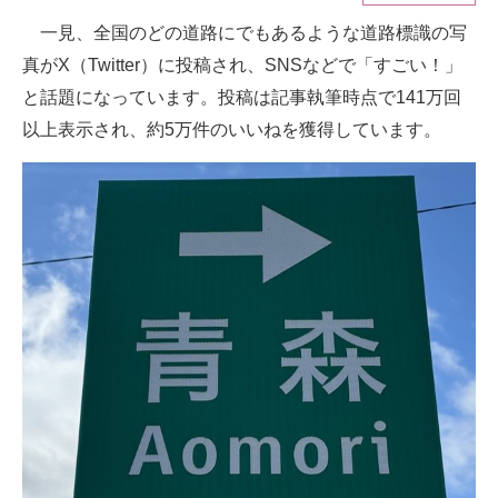
一見、全国のどの道路にでもあるような道路標識の写
ITの今と未来を見通す
真がX（Twitter）に投稿され、SNSなどで「すごい！」
スマホと通信の最新トレンド
と話題になっています。投稿は記事執筆時点で141万回
以上表示され、約5万件のいいねを獲得しています。
進化するPCとデバイスの未来
好きが集まる 比べて選べる
ビジネスと働き方のヒント
AI活用のいまが分かる
企業ITのトレンドを詳説
経営リーダーのコミュニティ
マーケ×ITの今がよく分かる
ITエンジニア向け専門サイト