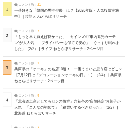
コメント数：
21
1
一番好きな「韓国の男性俳優」は？【2026年版・人気投票実施
中】 | 芸能人 ねとらぼリサーチ
コメント数：
7
2
「もっと早く買えば良かった」 カインズの“車内遮光カーテ
ン”が大人気 「プライバシーも保てて安心」「ぐっすり眠れま
した」（2/2） | ライフ ねとらぼリサーチ：2ページ目
コメント数：
7
3
兵庫県の「ケーキ」の名店10選！ 一番うまいと思う店はどこ？
【7月12日は「デコレーションケーキの日」！】（2/4） | 兵庫県
ねとらぼリサーチ：2ページ目
コメント数：
5
4
「北海道土産としてもセンス抜群」六花亭の“店舗限定”お菓子が
人気 「こんなの初めて」「箱買いするべきだった」（1/2） |
北海道 ねとらぼリサーチ
コメント数：
3