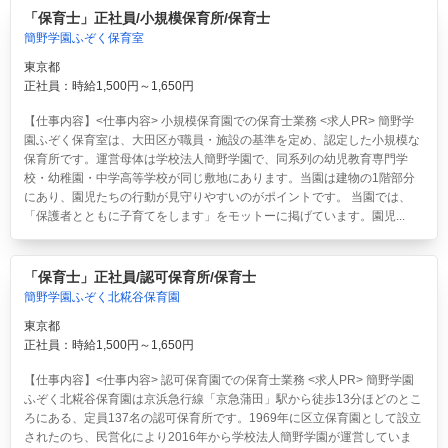
「保育士」正社員/小規模保育所/保育士
簡野学園ふぞく保育室
東京都
正社員：時給1,500円～1,650円
【仕事内容】<仕事内容> 小規模保育園での保育士業務 <求人PR> 簡野学
園ふぞく保育室は、大田区が職員・施設の基準を定め、認定した小規模な
保育所です。運営母体は学校法人簡野学園で、同系列の幼児教育専門学
校・幼稚園・中学高等学校が同じ敷地にあります。当園は建物の1階部分
にあり、園児たちの行動が見守りやすいのがポイントです。 当園では、
「保護者とともに子育てをします」をモットーに掲げています。園児...
「保育士」正社員/認可保育所/保育士
簡野学園ふぞく北糀谷保育園
東京都
正社員：時給1,500円～1,650円
【仕事内容】<仕事内容> 認可保育園での保育士業務 <求人PR> 簡野学園
ふぞく北糀谷保育園は京浜急行線「京急蒲田」駅から徒歩13分ほどのとこ
ろにある、定員137名の認可保育所です。1969年に区立保育園として設立
されたのち、民営化により2016年から学校法人簡野学園が運営していま