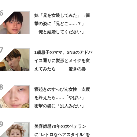
～すごい」「泣きそうです」
6
妹「兄を女装してみた」→衝
撃の姿に「兄どこ……？」
「俺と結婚してください」と
1210万再生【海外】
7
1歳息子のママ、SNSのアドバ
イス通りに髪形とメイクを変
えてみたら…… 驚きの姿に
「垢抜けどころじゃない」
8
「え？推せる」
寝起きのすっぴん女性→支度
を終えたら……「やばい」
衝撃の姿に「別人みたい」
「天才です」
9
美容師歴70年の大ベテラン
に“レトロなヘアスタイル”を