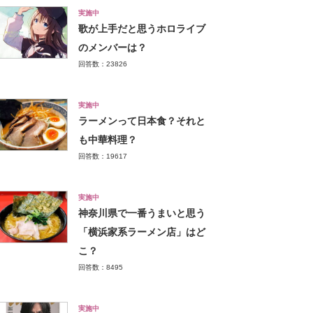
実施中
歌が上手だと思うホロライブ
のメンバーは？
回答数：23826
実施中
ラーメンって日本食？それと
も中華料理？
回答数：19617
実施中
神奈川県で一番うまいと思う
「横浜家系ラーメン店」はど
こ？
回答数：8495
実施中