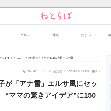
グルメ
地域
住まい
と未来を見通す
スマホと通信の最新トレンド
進化するPCとデ
ットすると…… “ママの驚きアイデア”に150万再生の称賛
のいまが分かる
企業ITのトレンドを詳説
経営リーダーの
2025/01/05 11:00（公開）
2025/01/05 11:00（更新）
子が「アナ雪」エルサ風にセッ
T製品の総合サイト
IT製品の技術・比較・事例
製造業のIT導入
 “ママの驚きアイデア”に150