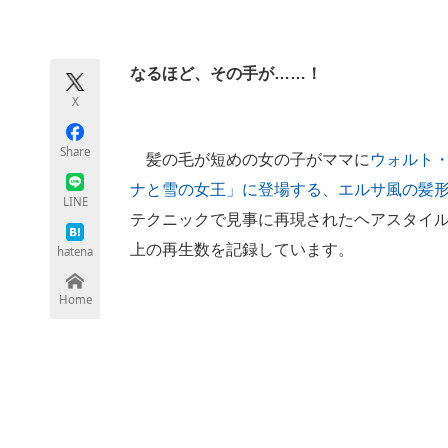
モノづくり技術者専門サイト
エレクトロ
なるほど、その手が……！
X
ちょっと気になるネットの話題
Share
髪の毛が短めの女の子がママに
ウォルト
ナと雪の女王」に登場する、エルサ風の髪
LINE
テクニックで見事に再現されたヘアスタイル
上の再生数を記録しています。
hatena
Home