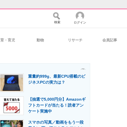
検索
ログイン
教育・育児
動物
リサーチ
会員記事
バイスの未来
好きが集まる 比べて選べる
- PR -
重量約999g、最新CPU搭載のビ
コミュニティ
マーケ×ITの今がよく分かる
ジネスPCの実力は？
【抽選で5,000円分】Amazonギ
・活用を支援
フトカードが当たる！読者アン
ケート実施中
スマホの写真／動画をもう一段