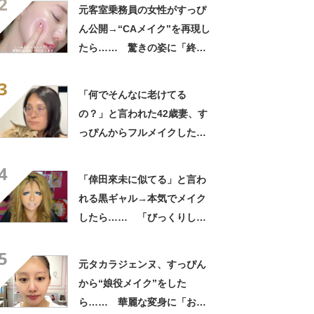
2
【海外】
元客室乗務員の女性がすっぴ
ん公開→“CAメイク”を再現し
たら…… 驚きの姿に「終始
ガン見」「とても素敵でござ
3
います」
「何でそんなに老けてる
の？」と言われた42歳妻、す
っぴんからフルメイクした
ら…… 変身した姿が「アン
4
ジーに似てる！」「赤リップ
「倖田來未に似てる」と言わ
似合いそう」
れる黒ギャル→本気でメイク
したら…… 「びっくりし
た」「平成です」「若槻千夏
5
に見えた」
元タカラジェンヌ、すっぴん
から“娘役メイク”をした
ら…… 華麗な変身に「おぉ