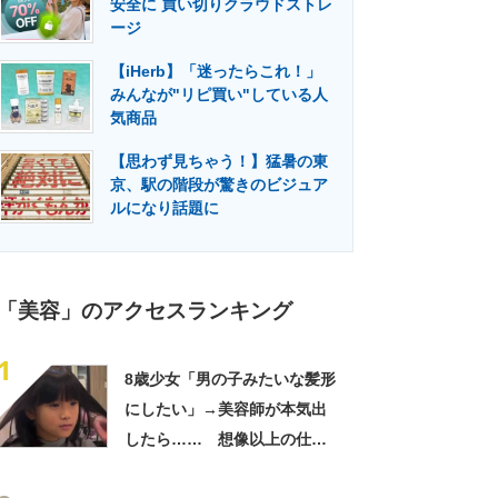
安全に 買い切りクラウドストレ
門メディア
建設×テクノロジーの最前線
ージ
【iHerb】「迷ったらこれ！」
みんなが"リピ買い"している人
気商品
【思わず見ちゃう！】猛暑の東
京、駅の階段が驚きのビジュア
ルになり話題に
「美容」のアクセスランキング
1
8歳少女「男の子みたいな髪形
にしたい」→美容師が本気出
したら…… 想像以上の仕上
がりに「もう王子様じゃん」