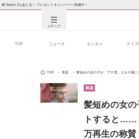
🎁 Switch 2もあたる！ プレゼントキャンペーン実施中！
メディア
TOP
ニュース
エンタメ
クイズ
注目記事を集めた総合ページ
ITの今
TOP
>
美容
>
髪短めの女の子が「アナ雪」エルサ風にセ
ビジネスと働き方のヒント
AI活用
美容
髪短めの女の
ITエンジニア向け専門サイト
企業向けI
トすると……
万再生の称賛