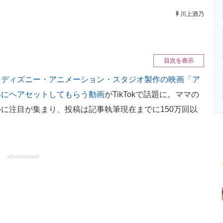
ニクス専門サイト
電子設計の基本と応用
エネルギーの専
川上酒乃
目次を表示
・ディズニー・アニメーション・スタジオ製作の映画「ア
形にヘアセットしてもらう動画
がTikTokで話題に。ママの
に注目が集まり、投稿は記事執筆現在までに150万回以
advertisement