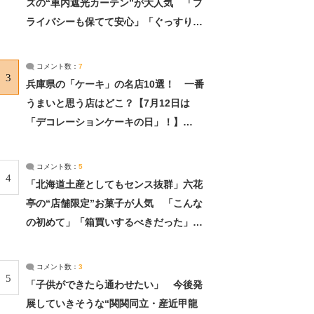
ズの“車内遮光カーテン”が大人気 「プ
ライバシーも保てて安心」「ぐっすり眠
れました」（2/2） | ライフ ねとらぼリ
サーチ：2ページ目
コメント数：
7
3
兵庫県の「ケーキ」の名店10選！ 一番
うまいと思う店はどこ？【7月12日は
「デコレーションケーキの日」！】
（2/4） | 兵庫県 ねとらぼリサーチ：2ペ
ージ目
コメント数：
5
4
「北海道土産としてもセンス抜群」六花
亭の“店舗限定”お菓子が人気 「こんな
の初めて」「箱買いするべきだった」
（1/2） | 北海道 ねとらぼリサーチ
コメント数：
3
5
「子供ができたら通わせたい」 今後発
展していきそうな“関関同立・産近甲龍