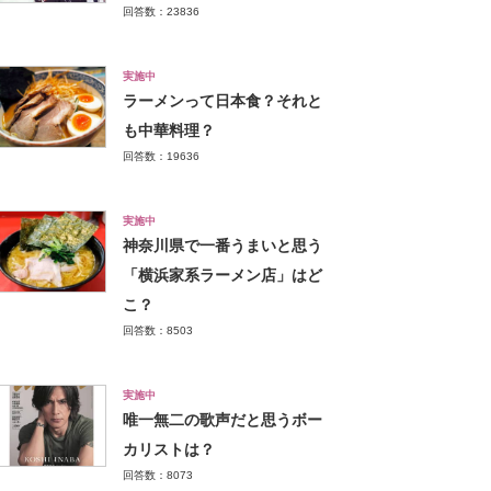
回答数：23836
実施中
ラーメンって日本食？それと
も中華料理？
回答数：19636
実施中
神奈川県で一番うまいと思う
「横浜家系ラーメン店」はど
こ？
回答数：8503
実施中
唯一無二の歌声だと思うボー
カリストは？
回答数：8073