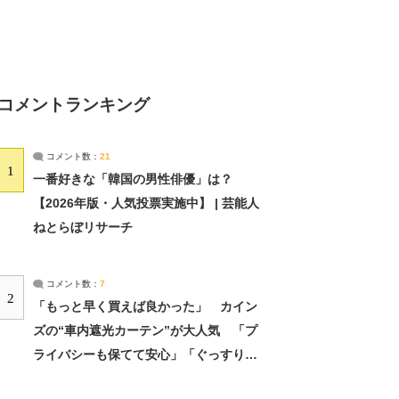
コメントランキング
コメント数：
21
1
一番好きな「韓国の男性俳優」は？
【2026年版・人気投票実施中】 | 芸能人
ねとらぼリサーチ
コメント数：
7
2
「もっと早く買えば良かった」 カイン
ズの“車内遮光カーテン”が大人気 「プ
ライバシーも保てて安心」「ぐっすり眠
れました」（2/2） | ライフ ねとらぼリ