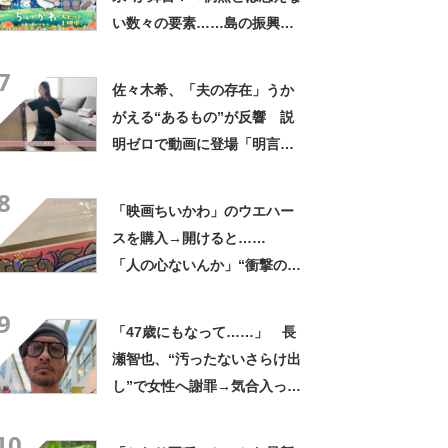
い数々の要素……島の振興課
に話を聞いた「盛り上がって
7
いることは確認しています」
佐々木希、「夫の存在」うか
がえる“あるもの”が反響 説
明ゼロで動画に登場「明言し
てないけど安心しちゃう」
8
「サラッと出てくる言葉が素
「映画ちいかわ」のウエハー
敵」
スを購入→開けると……
「人の心ないんか」“衝撃の中
身”に騒然「ヒィッ」「心折ら
9
れる」
「47歳にもなって……」 長
瀬智也、“汚ったないさらけ出
し”で女性へ謝罪→気合入った
髪形に反響も…… 「長瀬な
10
ら私が許す」「あれはネ