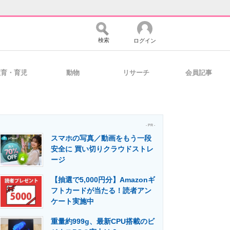
検索
ログイン
教育・育児
動物
リサーチ
会員記事
バイスの未来
好きが集まる 比べて選べる
- PR -
スマホの写真／動画をもう一段
コミュニティ
マーケ×ITの今がよく分かる
安全に 買い切りクラウドストレ
ージ
【抽選で5,000円分】Amazonギ
・活用を支援
フトカードが当たる！読者アン
ケート実施中
重量約999g、最新CPU搭載のビ