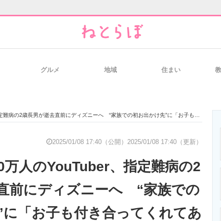
グルメ
地域
住まい
と未来を見通す
スマホと通信の最新トレンド
進化するPCとデ
難病の2歳長男が逝去直前にディズニーへ “家族での初お出かけ先”に「お子も付き合ってくれてありがとう」
のいまが分かる
企業ITのトレンドを詳説
経営リーダーの
2025/01/08 17:40（公開）
2025/01/08 17:40（更新）
0万人のYouTuber、指定難病の2
T製品の総合サイト
IT製品の技術・比較・事例
製造業のIT導入
直前にディズニーへ “家族での
”に「お子も付き合ってくれてあ