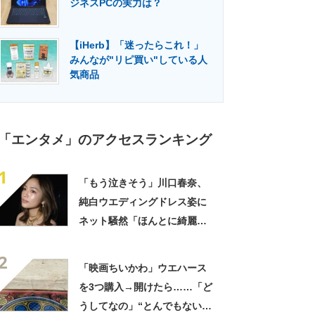
ジネスPCの実力は？
門メディア
建設×テクノロジーの最前線
【iHerb】「迷ったらこれ！」
みんなが"リピ買い"している人
気商品
「エンタメ」のアクセスランキング
1
「もう泣きそう」川口春奈、
純白ウエディングドレス姿に
ネット騒然「ほんとに綺麗」
「この笑顔が切なすぎる」
2
「映画ちいかわ」ウエハース
を3つ購入→開けたら……「ど
うしてなの」“とんでもない中