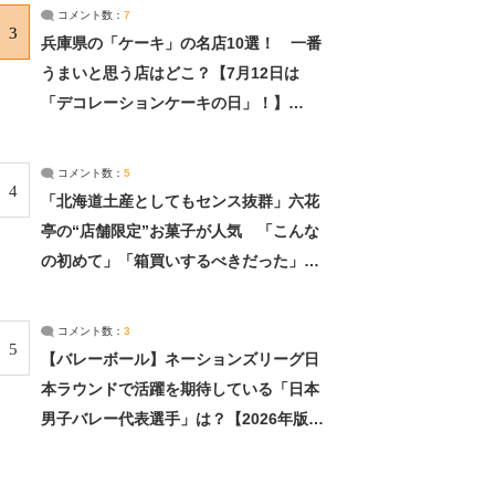
サーチ：2ページ目
コメント数：
7
3
兵庫県の「ケーキ」の名店10選！ 一番
うまいと思う店はどこ？【7月12日は
「デコレーションケーキの日」！】
（2/4） | 兵庫県 ねとらぼリサーチ：2ペ
ージ目
コメント数：
5
4
「北海道土産としてもセンス抜群」六花
亭の“店舗限定”お菓子が人気 「こんな
の初めて」「箱買いするべきだった」
（1/2） | 北海道 ねとらぼリサーチ
コメント数：
3
5
【バレーボール】ネーションズリーグ日
本ラウンドで活躍を期待している「日本
男子バレー代表選手」は？【2026年版・
人気投票実施中】（投票結果） | スポー
ツ ねとらぼリサーチ