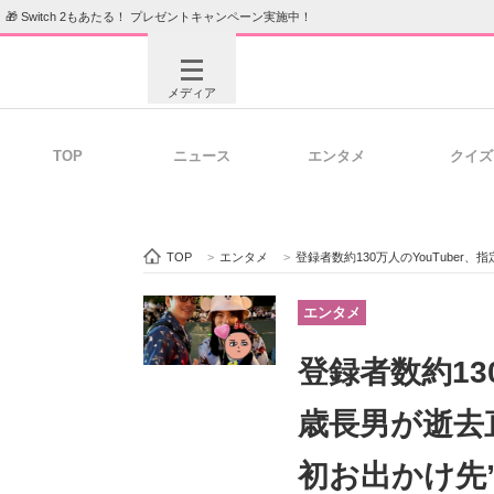
🎁 Switch 2もあたる！ プレゼントキャンペーン実施中！
メディア
TOP
ニュース
エンタメ
クイズ
注目記事を集めた総合ページ
ITの今
TOP
>
エンタメ
>
登録者数約130万人のYouTuber、指定
ビジネスと働き方のヒント
AI活用
エンタメ
登録者数約13
ITエンジニア向け専門サイト
企業向けI
歳長男が逝去
初お出かけ先