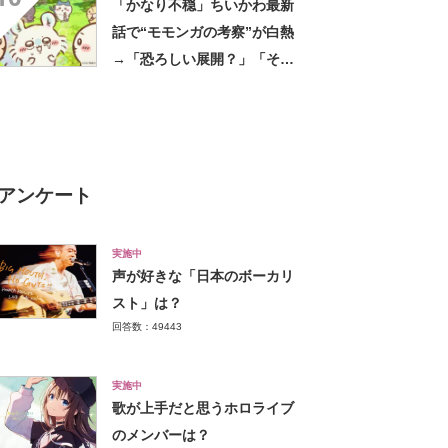
「かなり不穏」ちいかわ最新
タ？」
話で“モモンガの考察”が白熱
→「恐ろしい展開？」「そろ
そろさよならか」「映画と同
時に進行してて怖い」
アンケート
実施中
声が好きな「日本のボーカリ
スト」は？
回答数：49443
実施中
歌が上手だと思うホロライブ
のメンバーは？