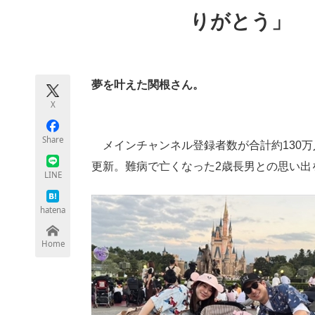
モノづくり技術者専門サイト
エレクトロ
りがとう」
ちょっと気になるネットの話題
夢を叶えた関根さん。
X
Share
メインチャンネル登録者数が合計約130万人の人気
更新。難病で亡くなった2歳長男との思い出
LINE
hatena
Home