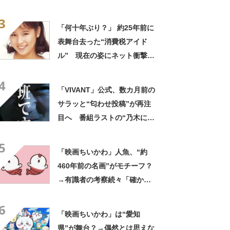
身”に「これは気の毒」「ある
3
意味“もってますよ”」
「何十年ぶり？」 約25年前に
表舞台去った“消費税アイド
ル” 現在の姿にネット衝撃
「いくつになってもかわい
4
い」「また会えるなんて」
「VIVANT」公式、数カ月前の
サラッと“匂わせ投稿”が再注
目へ 番組ラストの“乃木にら
む謎の男”巡り…… 「このこ
5
と？」「ただものではない
「映画ちいかわ」人魚、“約
な？」
460年前の名画”がモチーフ？
→有識者の考察続々「確かに
似ている」「ナガノ先生なら
6
参考にしてても不思議じゃな
「映画ちいかわ」は“愛知
い」
県”が舞台？→偶然とは思えな