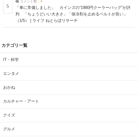
コメント数：
4
5
「車に常備しました」 カインズの“1980円クーラーバッグ”が評
判 「ちょうどいい大きさ」「保冷剤を止めるベルトが良い」
（1/5） | ライフ ねとらぼリサーチ
カテゴリ一覧
IT・科学
エンタメ
おかね
カルチャー・アート
クイズ
グルメ