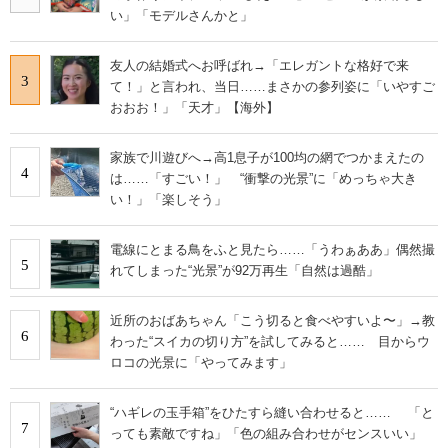
い」「モデルさんかと」
友人の結婚式へお呼ばれ→「エレガントな格好で来
3
て！」と言われ、当日……まさかの参列姿に「いやすご
おおお！」「天才」【海外】
家族で川遊びへ→高1息子が100均の網でつかまえたの
4
は……「すごい！」 “衝撃の光景”に「めっちゃ大き
い！」「楽しそう」
電線にとまる鳥をふと見たら……「うわぁああ」偶然撮
5
れてしまった“光景”が92万再生「自然は過酷」
近所のおばあちゃん「こう切ると食べやすいよ〜」→教
6
わった“スイカの切り方”を試してみると…… 目からウ
ロコの光景に「やってみます」
“ハギレの玉手箱”をひたすら縫い合わせると…… 「と
7
っても素敵ですね」「色の組み合わせがセンスいい」