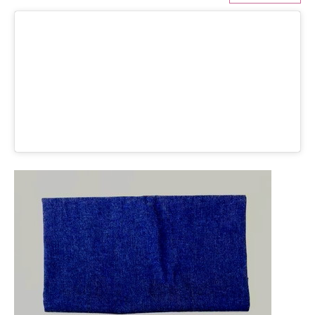
ITの今と未来を見通す
スマホと通信の最新トレンド
進化するPCとデバイスの未来
好きが集まる 比べて選べる
ビジネスと働き方のヒント
AI活用のいまが分かる
企業ITのトレンドを詳説
経営リーダーのコミュニティ
マーケ×ITの今がよく分かる
ITエンジニア向け専門サイト