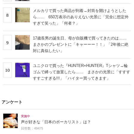
メルカリで買った商品が到着→封筒を開けようとした
8
ら…… 650万表示のありえない光景に「完全に想定外
すぎて笑った」「何者？」
17歳長男の誕生日、母が自販機で買ってきたのは……
9
まさかのプレゼントに「キャーーー！！」「2年後に絶
対に真似したい」
ユニクロで買った『HUNTER×HUNTER』Tシャツ→輪
10
ゴムで縛って放置したら…… まさかの光景に「すすす
すすごすぎる!!!」「ハイター買ってきます」
アンケート
実施中
声が好きな「日本のボーカリスト」は？
回答数：49475