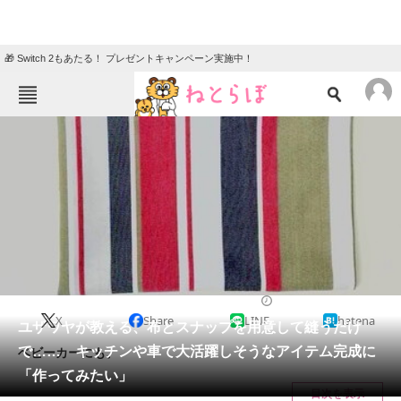
🎁 Switch 2もあたる！ プレゼントキャンペーン実施中！
ねとらぼメニュー
TOP
ニュース
エンタメ
クイズ
グルメ
地域
住まい
教育・育児
動物
リサーチ
ライフスタイル
2025/01/15 09:00（公開）
X
Share
LINE
hatena
会員記事
ユザワヤが教える、布とスナップを用意して縫うだけ
で…… キッチンや車で大活躍しそうなアイテム完成に
ベビーカーにも。
メディア
「作ってみたい」
目次を表示
注目記事を集めた総合ページ