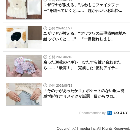
ユザワヤが教える、“ふわもこフェイクファ
ー”を縫っていくと…… 超かわいいお出掛...
公開 2024/11/27
ユザワヤが教える、“フワフワの三毛猫柄生地を
縫っていくと……” 「一目惚れしまし...
公開 2026/06/16
余った30枚のハギレ→ひたすら縫い合わせた
ら……「最高！」 完成した“便利アイテ...
公開 2025/06/13
「その手があったか！」ポケットのない服→簡
単“後付け”リメイクが話題 目からウロ...
Recommended by
Copyright © ITmedia Inc. All Rights Reserved.