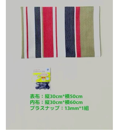
企業向けIT製品の総合サイト
IT製品の技術・比較・事例
製造業のIT導入・活用を支援
モノづくり技術者専門サイト
エレクトロニクス専門サイト
電子設計の基本と応用
エネルギーの専門メディア
建設×テクノロジーの最前線
ちょっと気になるネットの話題