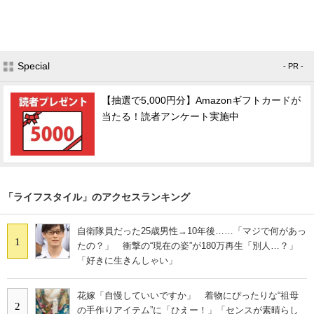
Special
- PR -
【抽選で5,000円分】Amazonギフトカードが
当たる！読者アンケート実施中
「ライフスタイル」のアクセスランキング
自衛隊員だった25歳男性→10年後……「マジで何があっ
1
たの？」 衝撃の“現在の姿”が180万再生「別人…？」
「好きに生きんしゃい」
花嫁「自慢していいですか」 着物にぴったりな“祖母
2
の手作りアイテム”に「ひえー！」「センスが素晴らし