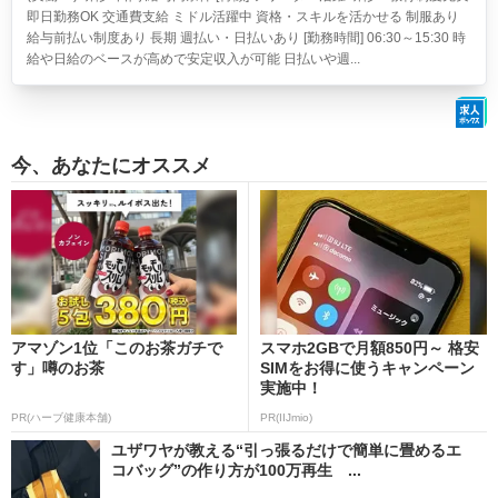
即日勤務OK 交通費支給 ミドル活躍中 資格・スキルを活かせる 制服あり
給与前払い制度あり 長期 週払い・日払いあり [勤務時間] 06:30～15:30 時
給や日給のベースが高めで安定収入が可能 日払いや週...
今、あなたにオススメ
アマゾン1位「このお茶ガチで
スマホ2GBで月額850円～ 格安
す」噂のお茶
SIMをお得に使うキャンペーン
実施中！
PR(ハーブ健康本舗)
PR(IIJmio)
ユザワヤが教える“引っ張るだけで簡単に畳めるエ
コバッグ”の作り方が100万再生 ...