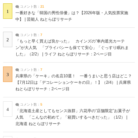
コメント数：
21
1
一番好きな「韓国の男性俳優」は？【2026年版・人気投票実施
中】 | 芸能人 ねとらぼリサーチ
コメント数：
7
2
「もっと早く買えば良かった」 カインズの“車内遮光カーテ
ン”が大人気 「プライバシーも保てて安心」「ぐっすり眠れま
した」（2/2） | ライフ ねとらぼリサーチ：2ページ目
コメント数：
7
3
兵庫県の「ケーキ」の名店10選！ 一番うまいと思う店はどこ？
【7月12日は「デコレーションケーキの日」！】（2/4） | 兵庫県
ねとらぼリサーチ：2ページ目
コメント数：
5
4
「北海道土産としてもセンス抜群」六花亭の“店舗限定”お菓子が
人気 「こんなの初めて」「箱買いするべきだった」（1/2） |
北海道 ねとらぼリサーチ