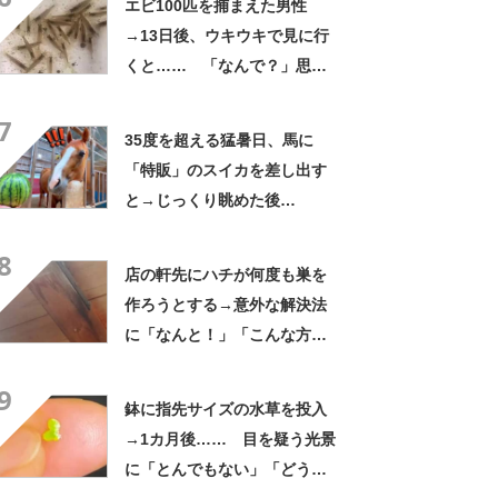
エビ100匹を捕まえた男性
→13日後、ウキウキで見に行
くと…… 「なんで？」思わ
ぬ光景に「吹き出した」と
7
100万再生
35度を超える猛暑日、馬に
「特販」のスイカを差し出す
と→じっくり眺めた後
に…… まさかの光景に「想
8
像以上」「高級品か！？」
店の軒先にハチが何度も巣を
作ろうとする→意外な解決法
に「なんと！」「こんな方法
があったのか」「効果あるん
9
だ」
鉢に指先サイズの水草を投入
→1カ月後…… 目を疑う光景
に「とんでもない」「どうし