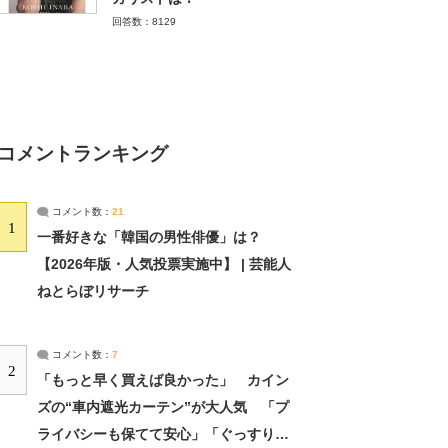
回答数：8129
コメントランキング
コメント数：
21
1
一番好きな「韓国の男性俳優」は？
【2026年版・人気投票実施中】 | 芸能人
ねとらぼリサーチ
コメント数：
7
2
「もっと早く買えば良かった」 カイン
ズの“車内遮光カーテン”が大人気 「プ
ライバシーも保てて安心」「ぐっすり眠