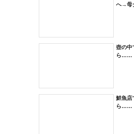
へ→母
壺の中
ら……
鮮魚店
ら……