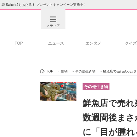
🎁 Switch 2もあたる！ プレゼントキャンペーン実施中！
メディア
TOP
ニュース
エンタメ
クイズ
注目記事を集めた総合ページ
ITの今
TOP
>
動物
>
その他生き物
>
鮮魚店で売れ残ったタコを
ビジネスと働き方のヒント
AI活用
その他生き物
鮮魚店で売れ
ITエンジニア向け専門サイト
企業向けI
数週間後まさ
に「目が腫れ