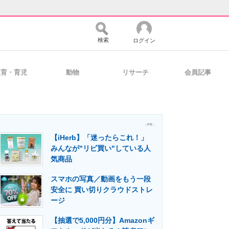
検索
ログイン
教育・育児
動物
リサーチ
会員記事
バイスの未来
好きが集まる 比べて選べる
- PR -
【iHerb】「迷ったらこれ！」
コミュニティ
マーケ×ITの今がよく分かる
みんなが"リピ買い"している人
気商品
スマホの写真／動画をもう一段
・活用を支援
安全に 買い切りクラウドストレ
ージ
【抽選で5,000円分】Amazonギ