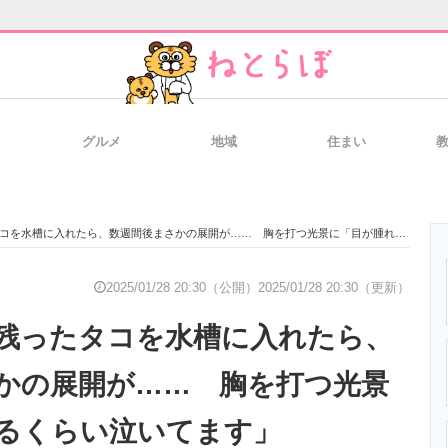
グルメ
地域
住まい
と未来を見通す
スマホと通信の最新トレンド
進化するPCとデ
水槽に入れたら、数週間後まさかの展開が…… 胸を打つ光景に「目が腫れるくらい泣いてます」
のいまが分かる
企業ITのトレンドを詳説
経営リーダーの
2025/01/28 20:30（公開）
2025/01/28 20:30（更新）
残ったタコを水槽に入れたら、
T製品の総合サイト
IT製品の技術・比較・事例
製造業のIT導入
かの展開が…… 胸を打つ光景
るくらい泣いてます」