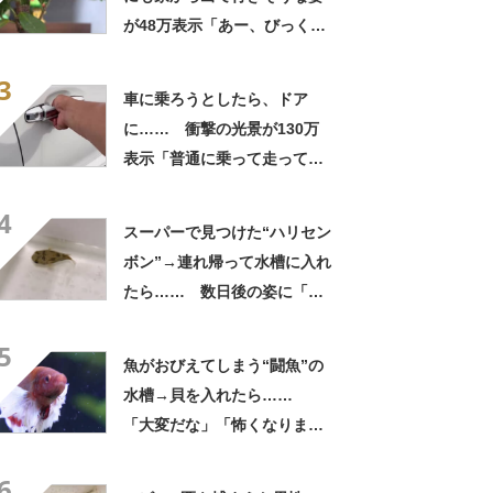
が48万表示「あー、びっくり
した！」「色っぽい」
3
車に乗ろうとしたら、ドア
に…… 衝撃の光景が130万
表示「普通に乗って走ってた
やん」「どうやって入った
4
の!?」
スーパーで見つけた“ハリセン
ボン”→連れ帰って水槽に入れ
たら…… 数日後の姿に「な
んと愛らしいお顔」「すごい
5
勢いあった」
魚がおびえてしまう“闘魚”の
水槽→貝を入れたら……
「大変だな」「怖くなりまし
た」「個体差なんだろうな」
6