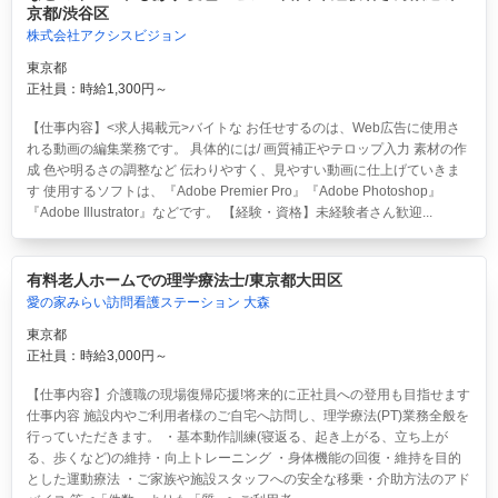
京都/渋谷区
株式会社アクシスビジョン
東京都
正社員：時給1,300円～
【仕事内容】<求人掲載元>バイトな お任せするのは、Web広告に使用さ
れる動画の編集業務です。 具体的には/ 画質補正やテロップ入力 素材の作
成 色や明るさの調整など 伝わりやすく、見やすい動画に仕上げていきま
す 使用するソフトは、『Adobe Premier Pro』『Adobe Photoshop』
『Adobe Illustrator』などです。 【経験・資格】未経験者さん歓迎...
有料老人ホームでの理学療法士/東京都大田区
愛の家みらい訪問看護ステーション 大森
東京都
正社員：時給3,000円～
【仕事内容】介護職の現場復帰応援!将来的に正社員への登用も目指せます
仕事内容 施設内やご利用者様のご自宅へ訪問し、理学療法(PT)業務全般を
行っていただきます。 ・基本動作訓練(寝返る、起き上がる、立ち上が
る、歩くなど)の維持・向上トレーニング ・身体機能の回復・維持を目的
とした運動療法 ・ご家族や施設スタッフへの安全な移乗・介助方法のアド