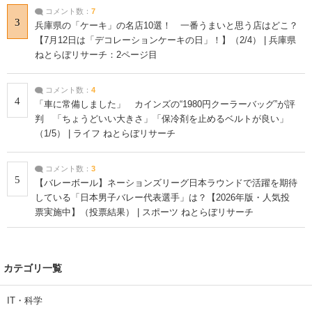
コメント数：
7
3
兵庫県の「ケーキ」の名店10選！ 一番うまいと思う店はどこ？
【7月12日は「デコレーションケーキの日」！】（2/4） | 兵庫県
ねとらぼリサーチ：2ページ目
コメント数：
4
4
「車に常備しました」 カインズの“1980円クーラーバッグ”が評
判 「ちょうどいい大きさ」「保冷剤を止めるベルトが良い」
（1/5） | ライフ ねとらぼリサーチ
コメント数：
3
5
【バレーボール】ネーションズリーグ日本ラウンドで活躍を期待
している「日本男子バレー代表選手」は？【2026年版・人気投
票実施中】（投票結果） | スポーツ ねとらぼリサーチ
カテゴリ一覧
IT・科学