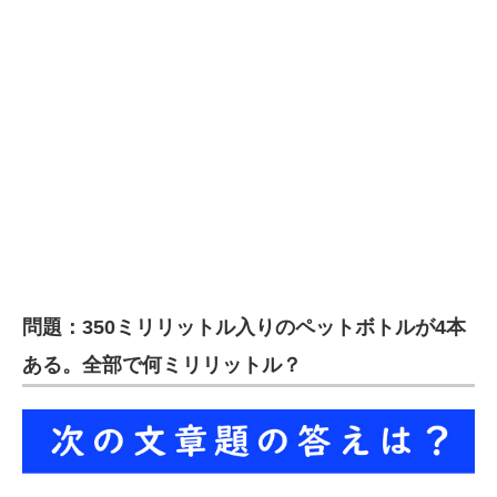
企業向けIT製品の総合サイト
IT製品の技術・比較・事例
製造業のIT導入・活用を支援
モノづくり技術者専門サイト
エレクトロニクス専門サイト
電子設計の基本と応用
エネルギーの専門メディア
問題：350ミリリットル入りのペットボトルが4本
建設×テクノロジーの最前線
ある。全部で何ミリリットル？
ちょっと気になるネットの話題