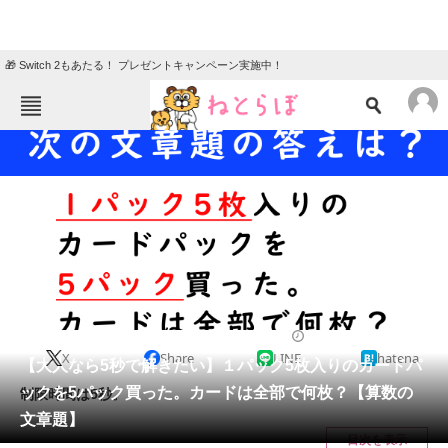
🎁 Switch 2もあたる！ プレゼントキャンペーン実施中！
ねとらぼメニュー
TOP
ニュース
エンタメ
クイズ
グルメ
地域
住まい
教育・育児
動物
リサーチ
クイズ
2025/02/03 10:30（公開）
X
Share
LINE
hatena
会員記事
【大人なら5秒で解きたい】１パック5枚入りのカードパ
ックを5パック買った。カードは全部で何枚？【算数の
制限時間は5秒。
メディア
文章題】
目次を表示
注目記事を集めた総合ページ