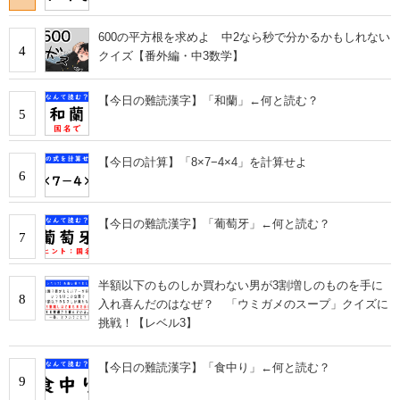
600の平方根を求めよ 中2なら秒で分かるかもしれない
4
クイズ【番外編・中3数学】
【今日の難読漢字】「和蘭」←何と読む？
5
【今日の計算】「8×7−4×4」を計算せよ
6
【今日の難読漢字】「葡萄牙」←何と読む？
7
半額以下のものしか買わない男が3割増しのものを手に
8
入れ喜んだのはなぜ？ 「ウミガメのスープ」クイズに
挑戦！【レベル3】
【今日の難読漢字】「食中り」←何と読む？
9