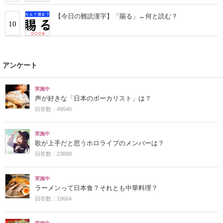
【今日の難読漢字】「賜る」←何と読む？
10
アンケート
実施中
声が好きな「日本のボーカリスト」は？
回答数：49540
実施中
歌が上手だと思うホロライブのメンバーは？
回答数：23888
実施中
ラーメンって日本食？それとも中華料理？
回答数：19664