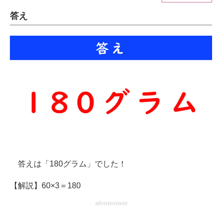
答え
ITの今と未来を見通す
スマホと通信の最新トレンド
進化するPCとデバイスの未来
好きが集まる 比べて選べる
ビジネスと働き方のヒント
AI活用のいまが分かる
企業ITのトレンドを詳説
答えは「180グラム」でした！
経営リーダーのコミュニティ
【解説】60×3＝180
マーケ×ITの今がよく分かる
advertisement
ITエンジニア向け専門サイト