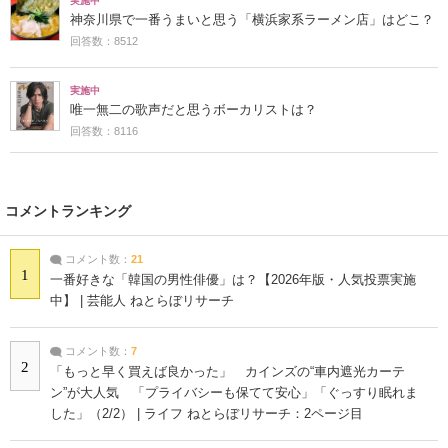
実施中
神奈川県で一番うまいと思う「横浜家系ラーメン店」はどこ？
回答数：8512
実施中
唯一無二の歌声だと思うボーカリストは？
回答数：8116
コメントランキング
コメント数：
21
1
一番好きな「韓国の男性俳優」は？【2026年版・人気投票実施
中】 | 芸能人 ねとらぼリサーチ
コメント数：
7
2
「もっと早く買えば良かった」 カインズの“車内遮光カーテ
ン”が大人気 「プライバシーも保てて安心」「ぐっすり眠れま
した」（2/2） | ライフ ねとらぼリサーチ：2ページ目