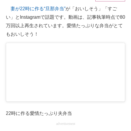
妻が22時に作る“旦那弁当”
が「おいしそう」「すご
ITの今と未来を見通す
い」とInstagramで話題です。動画は、記事執筆時点で80
スマホと通信の最新トレンド
万回以上再生されています。愛情たっぷりな弁当がとて
もおいしそう！
進化するPCとデバイスの未来
好きが集まる 比べて選べる
ビジネスと働き方のヒント
AI活用のいまが分かる
企業ITのトレンドを詳説
経営リーダーのコミュニティ
マーケ×ITの今がよく分かる
22時に作る愛情たっぷり夫弁当
advertisement
ITエンジニア向け専門サイト