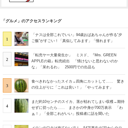
「グルメ」のアクセスランキング
「ナスは全部これでいい」94歳おばあちゃんが作る“夕
1
ご飯”がすごい！「真似してみます」「憧れます」
「転売ヤー大量発生か」 ミスド、『Mrs. GREEN
2
APPLEの箱』転売続出 「情けないと思わないのか
な」「呆れるわ」 2500円での出品も
食べきれなかったスイカ→四角にカットして…… 驚き
3
の仕上がりに「これは良い！」「やってみます」
まだ約10センチのスイカ、茎が枯れてしまい収穫→期待
4
せずに切ったら…… まさかの中身が700万表示 「わ
ぁ！」「全部これがいい」投稿者に話を聞いた
メロンのワタは捨てないで！→54万再生の“目からウロ