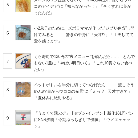
5
コのアイデア”に「知らなかった！」「そうすれば良か
ったんだ」
小2息子のために、ズボラママが作った“ジブリ弁当”→開
6
けてみると…… 驚きの中身に「天才!?」「工夫してて
愛を感じます」
くら寿司で130円の“裏メニュー”を頼んだら…… とんで
7
もない1皿に「やばい明日いく」「これ10貫ぐらい食べ
たい」
ペットボトルを半分に切ってつなげたら…… 流しそう
8
めんの“目からウロコの光景”に「えっ!? 天才すぎて」
「夏休みに絶対やる」
「うまくて飛ぶぞ」【セブン‐イレブン】新作181円パン
9
にSNS沸騰「今期ぶっちぎりで優勝」「ウメエェェッ
ッ」