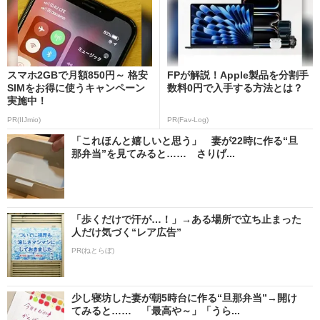
スマホ2GBで月額850円～ 格安
FPが解説！Apple製品を分割手
SIMをお得に使うキャンペーン
数料0円で入手する方法とは？
実施中！
PR(IIJmio)
PR(Fav-Log)
「これほんと嬉しいと思う」 妻が22時に作る“旦
那弁当”を見てみると…… さりげ...
「歩くだけで汗が…！」→ある場所で立ち止まった
人だけ気づく“レア広告”
PR(ねとらぼ)
少し寝坊した妻が朝5時台に作る“旦那弁当”→開け
てみると…… 「最高や～」「うら...