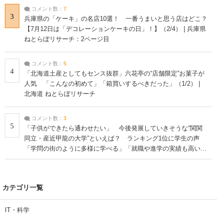
コメント数：
7
3
兵庫県の「ケーキ」の名店10選！ 一番うまいと思う店はどこ？
【7月12日は「デコレーションケーキの日」！】（2/4） | 兵庫県
ねとらぼリサーチ：2ページ目
コメント数：
5
4
「北海道土産としてもセンス抜群」六花亭の“店舗限定”お菓子が
人気 「こんなの初めて」「箱買いするべきだった」（1/2） |
北海道 ねとらぼリサーチ
コメント数：
3
5
「子供ができたら通わせたい」 今後発展していきそうな“関関
同立・産近甲龍の大学”といえば？ ランキング1位に学生の声
「学問の街のように多様に学べる」「就職や進学の実績も高い」
| 大学 ねとらぼリサーチ
カテゴリ一覧
IT・科学