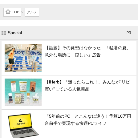
TOP
グルメ
>
Special
- PR -
【話題】その発想はなかった…！猛暑の夏、
意外な場所に「涼しい」広告
【iHerb】「迷ったらこれ！」みんなが"リピ
買い"している人気商品
「5年前のPC」とこんなに違う！予算10万円
台前半で実現する快適PCライフ