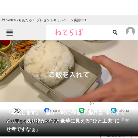
🎁 Switch 2もあたる！ プレゼントキャンペーン実施中！
ねとらぼメニュー
TOP
ニュース
エンタメ
クイズ
グルメ
地域
住まい
教育・育児
動物
リサーチ
グルメ
2025/02/05 10:00（公開）
X
Share
LINE
hatena
会員記事
「尊敬します」 妻が22時に作る“旦那弁当”をのぞく
と…… 残り物がパッと豪華に見える“ひと工夫”に「幸
作り置きや残り物も大活躍。
メディア
せ者ですなぁ」
目次を表示
注目記事を集めた総合ページ