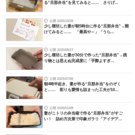
る“旦那弁当”を見てみると…… さりげ...
公開 2025/10/28
少し寝坊した妻が朝5時台に作る“旦那弁当”→開
けてみると…… 「最高や～」「うら...
公開 2025/08/27
少し寝坊した妻が30分で作った“旦那弁当”→残
り物とは思えぬ完成度に「手際よすぎ...
公開 2025/07/06
朝4時半起き、妻が作る“旦那弁当”をのぞく
と…… 彩りも愛情も詰まった工夫が10...
公開 2026/01/08
妻がニトリの弁当箱で作る“旦那弁当”がすご
い！ 詰め方次第で印象ガラリ「アイデア...