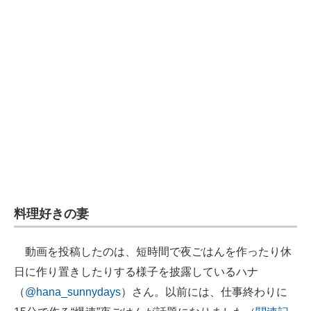
企業向けIT製品の総合サイト
IT製品の技術・比較・事例
製造業のIT導入・活用を支援
モノづくり技術者専門サイト
エレクトロニクス専門サイト
電子設計の基本と応用
エネルギーの専門メディア
料理好きの妻
建設×テクノロジーの最前線
動画を投稿したのは、短時間で夜ごはんを作ったり休
ちょっと気になるネットの話題
日に作り置きしたりする様子を披露しているハナ
（
@hana_sunnydays
）さん。以前には、仕事終わりに