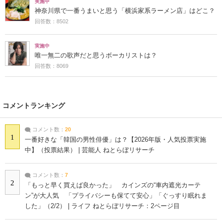
実施中
神奈川県で一番うまいと思う「横浜家系ラーメン店」はどこ？
回答数：8502
実施中
唯一無二の歌声だと思うボーカリストは？
回答数：8069
コメントランキング
コメント数：
20
1
一番好きな「韓国の男性俳優」は？【2026年版・人気投票実施
中】（投票結果） | 芸能人 ねとらぼリサーチ
コメント数：
7
2
「もっと早く買えば良かった」 カインズの“車内遮光カーテ
ン”が大人気 「プライバシーも保てて安心」「ぐっすり眠れま
した」（2/2） | ライフ ねとらぼリサーチ：2ページ目