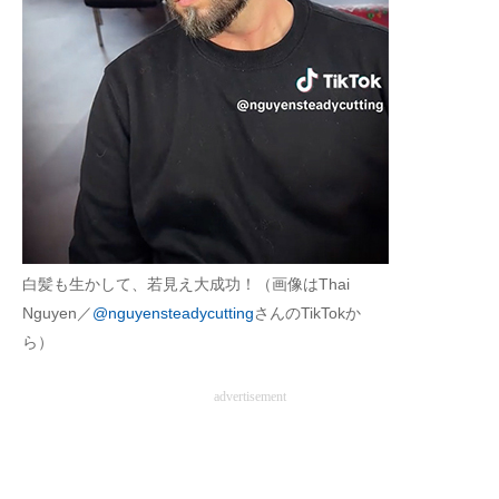
企業向けIT製品の総合サイト
IT製品の技術・比較・事例
製造業のIT導入・活用を支援
モノづくり技術者専門サイト
エレクトロニクス専門サイト
電子設計の基本と応用
白髪も生かして、若見え大成功！（画像はThai
Nguyen／
@nguyensteadycutting
さんのTikTokか
エネルギーの専門メディア
ら）
建設×テクノロジーの最前線
advertisement
ちょっと気になるネットの話題