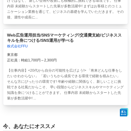
けではなく、 新しい企画や改善にも積極的に挑戦できる環境です。 仕事
内容 未経験からスタートした先輩が多数活躍中! まずはお客様とのコミュ
ニケーション業務を通じて、ビジネスの基礎を学んでいただきます。 その
後、適性や成長に...
Web広告運用担当/SNSマーケティング/交通費支給/ビジネスス
キルを身につける/SNS運用が学べる
株式会社FFU
東京都
正社員：時給1,700円～2,300円
【仕事内容】<20代から自分の可能性を広げよう!> 「将来どんな仕事をし
たいかわからない」 「若いうちから成長できる環境で経験を積みたい」
そんな方にぴったりの環境です! 年齢や経験に関係なく、新しいことに挑
戦できる社風だからこそ、 早い段階からビジネススキルやマーケティング
知識を身につけることができます。 仕事内容 未経験からスタートした先
輩が多数活躍中! ...
今、あなたにオススメ