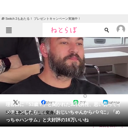
🎁 Switch 2もあたる！ プレゼントキャンペーン実施中！
ねとらぼメニュー
TOP
ニュース
エンタメ
クイズ
グルメ
地域
住まい
教育・育児
動物
リサーチ
美容
2025/02/09 08:15（公開）
X
Share
LINE
hatena
会員記事
理容師に「53歳？」と聞かれた30代男性、思い切ってイ
メチェンしたら…… 「おじいちゃんからパパに」「め
渋さを残して若々しく変身。
メディア
っちゃハンサム」と大好評の16万いいね
目次を表示
注目記事を集めた総合ページ