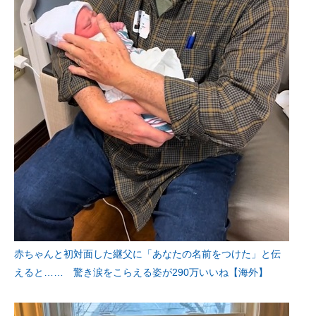
赤ちゃんと初対面した継父に「あなたの名前をつけた」と伝
えると…… 驚き涙をこらえる姿が290万いいね【海外】