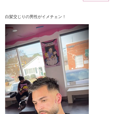
ITの今と未来を見通す
白髪交じりの男性がイメチェン！
スマホと通信の最新トレンド
進化するPCとデバイスの未来
好きが集まる 比べて選べる
ビジネスと働き方のヒント
AI活用のいまが分かる
企業ITのトレンドを詳説
経営リーダーのコミュニティ
マーケ×ITの今がよく分かる
ITエンジニア向け専門サイト