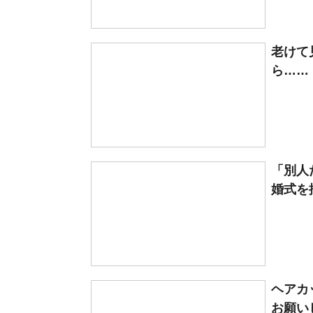
老けて
ら……
「別人
婚式を
ヘアカ
お願い