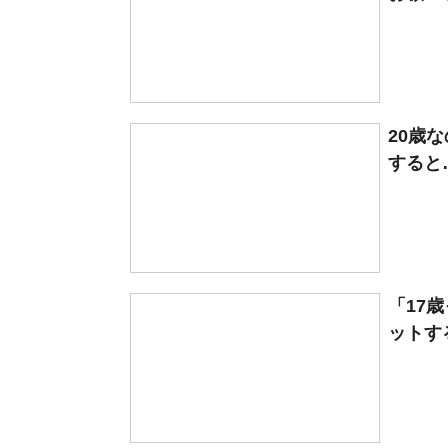
20歳
すると
「17
ットす