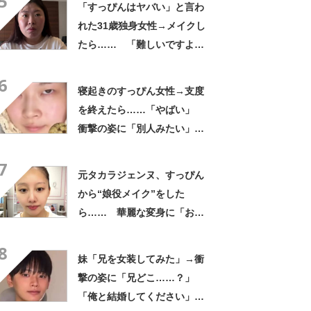
5
「すっぴんはヤバい」と言わ
れた31歳独身女性→メイクし
たら…… 「難しいですよ
ね」「今までより好き」と
6
259万再生
寝起きのすっぴん女性→支度
を終えたら……「やばい」
衝撃の姿に「別人みたい」
「天才です」
7
元タカラジェンヌ、すっぴん
から“娘役メイク”をした
ら…… 華麗な変身に「おぉ
～すごい」「泣きそうです」
8
妹「兄を女装してみた」→衝
撃の姿に「兄どこ……？」
「俺と結婚してください」と