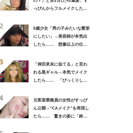
の？」と言われた42歳妻、す
っぴんからフルメイクした
ら…… 変身した姿が「アン
2
ジーに似てる！」「赤リップ
8歳少女「男の子みたいな髪形
似合いそう」
にしたい」→美容師が本気出
したら…… 想像以上の仕上
がりに「もう王子様じゃん」
3
【海外】
「倖田來未に似てる」と言わ
れる黒ギャル→本気でメイク
したら…… 「びっくりし
た」「平成です」「若槻千夏
4
に見えた」
元客室乗務員の女性がすっぴ
ん公開→“CAメイク”を再現し
たら…… 驚きの姿に「終始
ガン見」「とても素敵でござ
います」