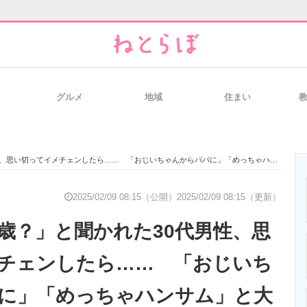
グルメ
地域
住まい
と未来を見通す
スマホと通信の最新トレンド
進化するPCとデ
ってイメチェンしたら…… 「おじいちゃんからパパに」「めっちゃハンサム」と大好評の16万いいね
のいまが分かる
企業ITのトレンドを詳説
経営リーダーの
2025/02/09 08:15（公開）
2025/02/09 08:15（更新）
3歳？」と聞かれた30代男性、思
T製品の総合サイト
IT製品の技術・比較・事例
製造業のIT導入
チェンしたら…… 「おじいち
に」「めっちゃハンサム」と大