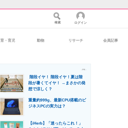
検索
ログイン
教育・育児
動物
リサーチ
会員記事
バイスの未来
好きが集まる 比べて選べる
- PR -
階段イヤ！ 階段イヤ！夏は階
コミュニティ
マーケ×ITの今がよく分かる
段が暑くてイヤ！ →まさかの発
想で涼しく？
重量約999g、最新CPU搭載のビ
・活用を支援
ジネスPCの実力は？
【iHerb】「迷ったらこれ！」