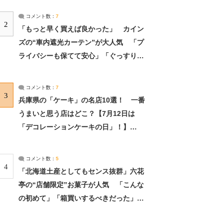
コメント数：
7
2
「もっと早く買えば良かった」 カイン
ズの“車内遮光カーテン”が大人気 「プ
ライバシーも保てて安心」「ぐっすり眠
れました」（2/2） | ライフ ねとらぼリ
サーチ：2ページ目
コメント数：
7
3
兵庫県の「ケーキ」の名店10選！ 一番
うまいと思う店はどこ？【7月12日は
「デコレーションケーキの日」！】
（2/4） | 兵庫県 ねとらぼリサーチ：2ペ
ージ目
コメント数：
5
4
「北海道土産としてもセンス抜群」六花
亭の“店舗限定”お菓子が人気 「こんな
の初めて」「箱買いするべきだった」
（1/2） | 北海道 ねとらぼリサーチ