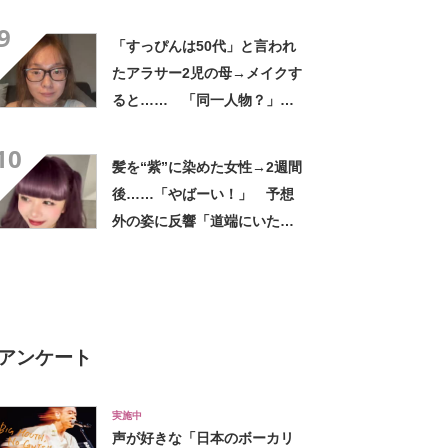
1210万再生【海外】
9
「すっぴんは50代」と言われ
たアラサー2児の母→メイクす
ると…… 「同一人物？」
「脳みそバグる！」「マジで
10
すごい」と820万再生
髪を“紫”に染めた女性→2週間
後……「やばーい！」 予想
外の姿に反響「道端にいたら
声かけちゃいそう」
アンケート
実施中
声が好きな「日本のボーカリ