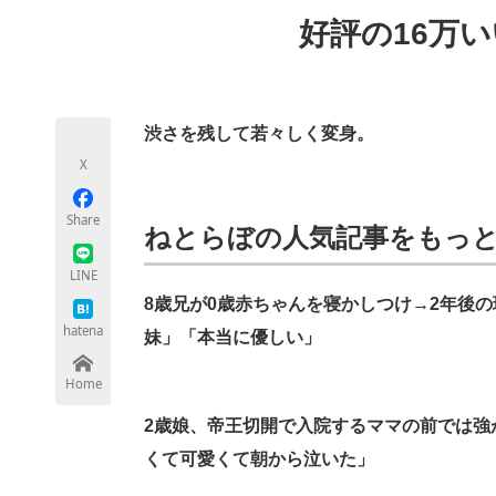
モノづくり技術者専門サイト
エレクトロ
好評の16万
ちょっと気になるネットの話題
渋さを残して若々しく変身。
X
Share
ねとらぼの人気記事をもっ
LINE
8歳兄が0歳赤ちゃんを寝かしつけ→2年後
hatena
妹」「本当に優しい」
Home
2歳娘、帝王切開で入院するママの前では強
くて可愛くて朝から泣いた」