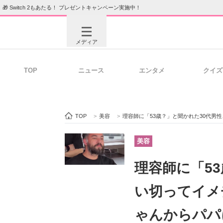
🎁 Switch 2もあたる！ プレゼントキャンペーン実施中！
メディア
TOP
ニュース
エンタメ
クイズ
注目記事を集めた総合ページ
ITの今
TOP
>
美容
>
理容師に「53歳？」と聞かれた30代男性、思い切
ビジネスと働き方のヒント
AI活用
美容
理容師に「5
ITエンジニア向け専門サイト
企業向けI
い切ってイメ
ゃんからパパ