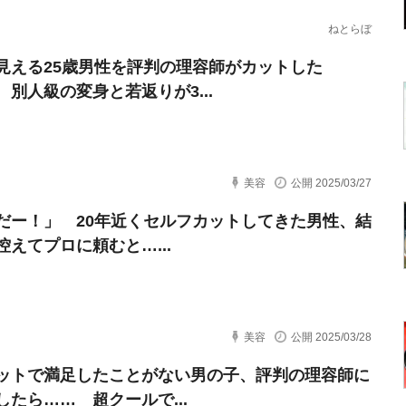
ねとらぼ
見える25歳男性を評判の理容師がカットした
 別人級の変身と若返りが3...
美容
公開 2025/03/27
だー！」 20年近くセルフカットしてきた男性、結
控えてプロに頼むと…...
美容
公開 2025/03/28
ットで満足したことがない男の子、評判の理容師に
したら…… 超クールで...