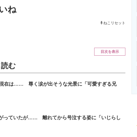
ニクス専門サイト
電子設計の基本と応用
エネルギーの専
いいね
ねこリセット
目次を表示
と読む
の現在は…… 尊く涙が出そうな光景に「可愛すぎる兄
がっていたが…… 離れてから号泣する姿に「いじらし