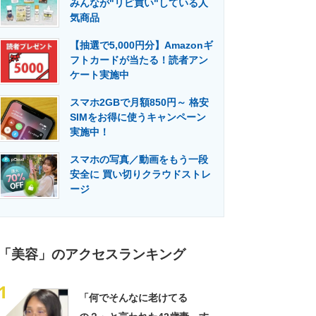
みんなが"リピ買い"している人
門メディア
建設×テクノロジーの最前線
気商品
【抽選で5,000円分】Amazonギ
フトカードが当たる！読者アン
ケート実施中
スマホ2GBで月額850円～ 格安
SIMをお得に使うキャンペーン
実施中！
スマホの写真／動画をもう一段
安全に 買い切りクラウドストレ
ージ
「美容」のアクセスランキング
1
「何でそんなに老けてる