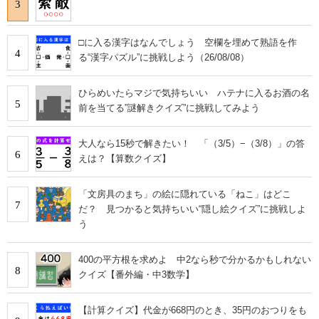
3
□に入る漢字はなんでしょう 空欄を埋めて熟語を作
4
る“漢字パズル”に挑戦しよう（26/08/08）
ひらめいたらマジで気持ちいい ハテナに入るお酒の名
5
前を当てる”謎解きクイズ”に挑戦してみよう
大人なら15秒で解きたい！ 「（3/5）−（3/8）」の答
6
えは？【算数クイズ】
「文房具のまち」の絵に隠れている「ねこ」はどこ
7
だ？ 見つかると気持ちいい“隠し絵クイズ”に挑戦しよ
う
400の平方根を求めよ 中2なら秒で分かるかもしれない
8
クイズ【番外編・中3数学】
【計算クイズ】代金が668円のとき、35円のおつりをも