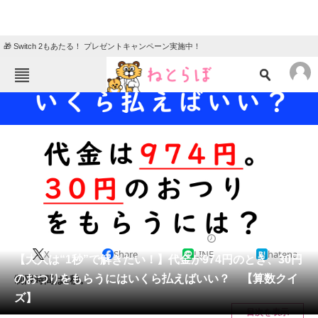
🎁 Switch 2もあたる！ プレゼントキャンペーン実施中！
ねとらぼメニュー
TOP
ニュース
エンタメ
クイズ
グルメ
地域
住まい
教育・育児
動物
リサーチ
クイズ
2025/03/18 10:30（公開）
X
Share
LINE
hatena
会員記事
【大人は“1秒”で解きたい！】代金が974円のとき、30円
のおつりをもらうにはいくら払えばいい？ 【算数クイ
制限時間は1秒。
メディア
ズ】
目次を表示
注目記事を集めた総合ページ