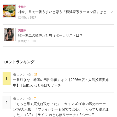
実施中
神奈川県で一番うまいと思う「横浜家系ラーメン店」はどこ？
回答数：8517
実施中
唯一無二の歌声だと思うボーカリストは？
回答数：8169
コメントランキング
コメント数：
21
1
一番好きな「韓国の男性俳優」は？【2026年版・人気投票実施
中】 | 芸能人 ねとらぼリサーチ
コメント数：
7
2
「もっと早く買えば良かった」 カインズの“車内遮光カーテ
ン”が大人気 「プライバシーも保てて安心」「ぐっすり眠れま
した」（2/2） | ライフ ねとらぼリサーチ：2ページ目