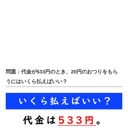
企業向けIT製品の総合サイト
IT製品の技術・比較・事例
製造業のIT導入・活用を支援
モノづくり技術者専門サイト
エレクトロニクス専門サイト
電子設計の基本と応用
問題：代金が533円のとき、20円のおつりをもら
エネルギーの専門メディア
うにはいくら払えばいい？
建設×テクノロジーの最前線
ちょっと気になるネットの話題