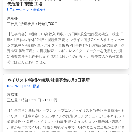
代活躍中/製造 工場
UTエージェント株式会社
東京都
正社員 / 派遣社員：時給1,700円～
【仕事内容】<昭島市><高収入 月収30万円可>航空機部品の測定・検査 日
勤×土日休み 年休124日!<履歴書不要 オンライン面接OK><入社キャンペー
ン実施中!> <業種> 車・バイク・重機系 <仕事内容> 航空機部品の目視・測
定検査 製造工程にて目視検査・ノギスやマイクロメーターを使用した 測
定検査業務をお任せします! 製品は軽いものが多く、 軽作業のため作業負
荷はほとんどありません...
ネイリスト/箱根ケ崎駅/社員募集/8月9日更新
KAONAILplus中原店
東京都
正社員：時給1,226円～1,500円
【仕事内容】新店舗オープン オープニングネイリスト急募! <募集職種> ネ
イリスト <仕事内容> ジェルネイルの施術 スカルプチュア,ジェルネイル <
必要経験> <業種> ネイリスト <施設形態> ネイルサロン <勤務地> 西武立
川駅からバスで20分、箱根ヶ崎駅から車で10分のところに当店がございま