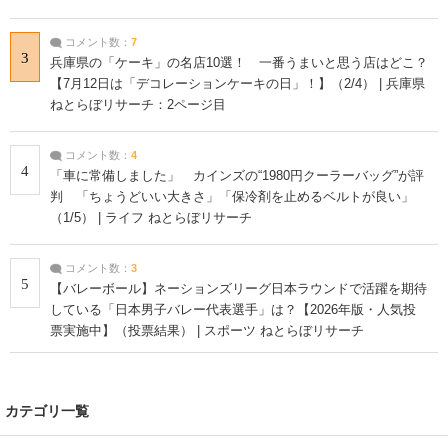
コメント数：
7
3
兵庫県の「ケーキ」の名店10選！ 一番うまいと思う店はどこ？
【7月12日は「デコレーションケーキの日」！】（2/4） | 兵庫県
ねとらぼリサーチ：2ページ目
コメント数：
4
4
「車に常備しました」 カインズの“1980円クーラーバッグ”が評
判 「ちょうどいい大きさ」「保冷剤を止めるベルトが良い」
（1/5） | ライフ ねとらぼリサーチ
コメント数：
3
5
【バレーボール】ネーションズリーグ日本ラウンドで活躍を期待
している「日本男子バレー代表選手」は？【2026年版・人気投
票実施中】（投票結果） | スポーツ ねとらぼリサーチ
カテゴリ一覧