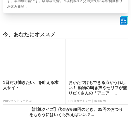
す。車通勤可能です。駐車場完備。 <福利厚生> 交通費支給 昇給制度有り
お休み希望...
今、あなたにオススメ
1日だけ働きたい、を叶える求
おかたづけもできる点がうれし
人サイト
い！ 動物の鳴き声やセリフが盛
りだくさんの「アニア ...
PR(ショットワークス)
PR(タカラトミー｜Hugkum)
【計算クイズ】代金が668円のとき、35円のおつり
をもらうにはいくら払えばいい？...