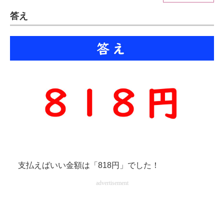
答え
ITの今と未来を見通す
スマホと通信の最新トレンド
進化するPCとデバイスの未来
好きが集まる 比べて選べる
ビジネスと働き方のヒント
AI活用のいまが分かる
企業ITのトレンドを詳説
支払えばいい金額は「818円」でした！
経営リーダーのコミュニティ
advertisement
マーケ×ITの今がよく分かる
ITエンジニア向け専門サイト