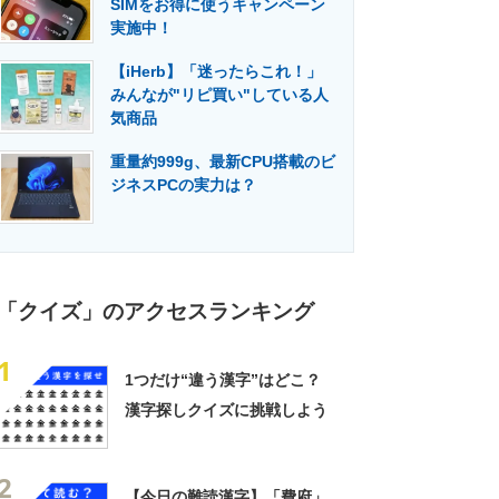
SIMをお得に使うキャンペーン
門メディア
建設×テクノロジーの最前線
実施中！
【iHerb】「迷ったらこれ！」
みんなが"リピ買い"している人
気商品
重量約999g、最新CPU搭載のビ
ジネスPCの実力は？
「クイズ」のアクセスランキング
1
1つだけ“違う漢字”はどこ？
漢字探しクイズに挑戦しよう
2
【今日の難読漢字】「費府」