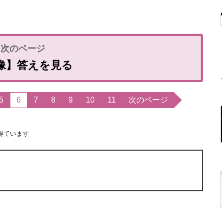
像】答えを見る
5
6
7
8
9
10
11
次のページ
得ています