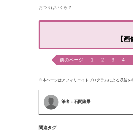
おつりはいくら？
【画
前のページ
1
2
3
4
※本ページはアフィリエイトプログラムによる収益を
筆者：石関隆景
関連タグ