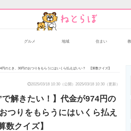
グルメ
地域
住まい
と未来を見通す
スマホと通信の最新トレンド
進化するPCとデ
974円のとき、30円のおつりをもらうにはいくら払えばいい？ 【算数クイズ】
のいまが分かる
企業ITのトレンドを詳説
経営リーダーの
2025/03/18 10:30（公開）
2025/03/18 10:30（更新）
”で解きたい！】代金が974円の
T製品の総合サイト
IT製品の技術・比較・事例
製造業のIT導入
のおつりをもらうにはいくら払え
算数クイズ】