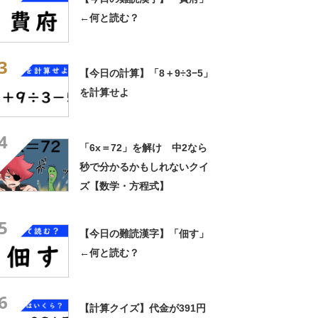
←何と読む？
3
【今日の計算】「8＋9÷3−5」
を計算せよ
4
「6x＝72」を解け 中2なら
秒で分かるかもしれないクイ
ズ【数学・方程式】
5
【今日の難読漢字】「佃す」
←何と読む？
6
【計算クイズ】代金が391円