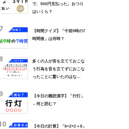
で、500円支払った。おつり
はいくら？
7
【時間クイズ】「午前9時の7
時間後」は何時？
8
多くの人が音を立てておこな
う行為を音を立てずにおこな
ったことに驚いたのはな
ぜ？ 「ウミガメのスープ」
9
クイズに挑戦！【レベル4】
【今日の難読漢字】「行灯」
←何と読む？
10
【今日の計算】「8+2×2＋8」