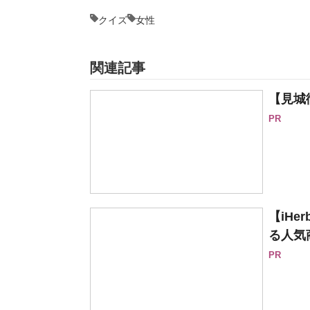
クイズ
女性
関連記事
【見城
PR
【iH
る人気
PR