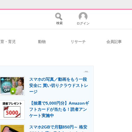
検索
ログイン
教育・育児
動物
リサーチ
会員記事
バイスの未来
好きが集まる 比べて選べる
- PR -
スマホの写真／動画をもう一段
コミュニティ
マーケ×ITの今がよく分かる
安全に 買い切りクラウドストレ
ージ
【抽選で5,000円分】Amazonギ
・活用を支援
フトカードが当たる！読者アン
ケート実施中
スマホ2GBで月額850円～ 格安