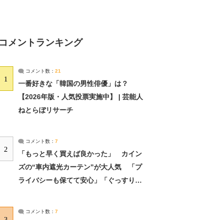
コメントランキング
コメント数：
21
1
一番好きな「韓国の男性俳優」は？
【2026年版・人気投票実施中】 | 芸能人
ねとらぼリサーチ
コメント数：
7
2
「もっと早く買えば良かった」 カイン
ズの“車内遮光カーテン”が大人気 「プ
ライバシーも保てて安心」「ぐっすり眠
れました」（2/2） | ライフ ねとらぼリ
サーチ：2ページ目
コメント数：
7
3