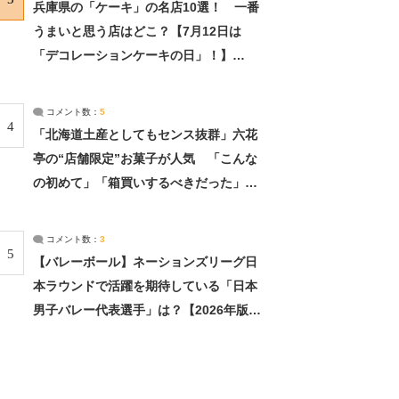
兵庫県の「ケーキ」の名店10選！ 一番
うまいと思う店はどこ？【7月12日は
「デコレーションケーキの日」！】
（2/4） | 兵庫県 ねとらぼリサーチ：2ペ
ージ目
コメント数：
5
4
「北海道土産としてもセンス抜群」六花
亭の“店舗限定”お菓子が人気 「こんな
の初めて」「箱買いするべきだった」
（1/2） | 北海道 ねとらぼリサーチ
コメント数：
3
5
【バレーボール】ネーションズリーグ日
本ラウンドで活躍を期待している「日本
男子バレー代表選手」は？【2026年版・
人気投票実施中】（投票結果） | スポー
ツ ねとらぼリサーチ