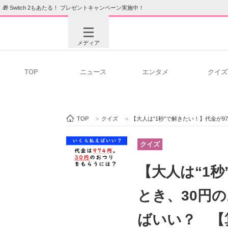
🎁 Switch 2もあたる！ プレゼントキャンペーン実施中！
メディア
TOP
ニュース
エンタメ
クイズ
注目記事を集めた総合ページ
ITの今
TOP
>
クイズ
>
【大人は“1秒”で解きたい！】代金が
ビジネスと働き方のヒント
AI活用
クイズ
【大人は“1秒
ITエンジニア向け専門サイト
企業向けI
とき、30円
ばいい？ 【