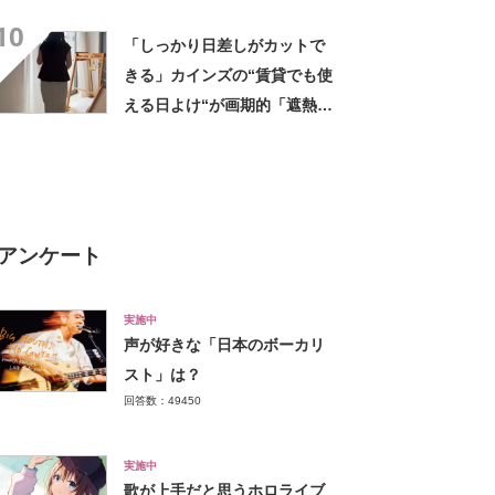
策”に「大正解です」「簡単で
10
一番効率いい」
「しっかり日差しがカットで
きる」カインズの“賃貸でも使
える日よけ“が画期的「遮熱効
果ありそう」「重宝してま
す」
アンケート
実施中
声が好きな「日本のボーカリ
スト」は？
回答数：49450
実施中
歌が上手だと思うホロライブ