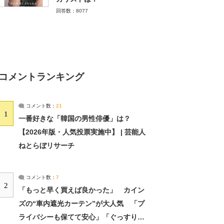
回答数：8077
コメントランキング
コメント数：
21
1
一番好きな「韓国の男性俳優」は？
【2026年版・人気投票実施中】 | 芸能人
ねとらぼリサーチ
コメント数：
7
2
「もっと早く買えば良かった」 カイン
ズの“車内遮光カーテン”が大人気 「プ
ライバシーも保てて安心」「ぐっすり眠