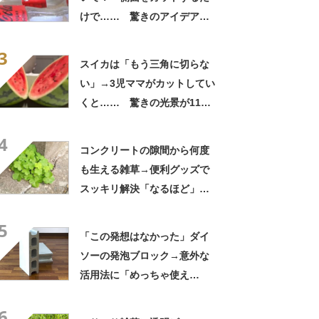
けで…… 驚きのアイデアに
「すてきなアイデア！」「目
3
からウロコの発想」【海外】
スイカは「もう三角に切らな
い」→3児ママがカットしてい
くと…… 驚きの光景が110
万再生「その手があったか
4
ぁ〜天才！」「目からウロ
コンクリートの隙間から何度
コ」
も生える雑草→便利グッズで
スッキリ解決「なるほど」
「参考になります」
5
「この発想はなかった」ダイ
ソーの発泡ブロック→意外な
活用法に「めっちゃ使え
る！」「ほんとに天才」
6