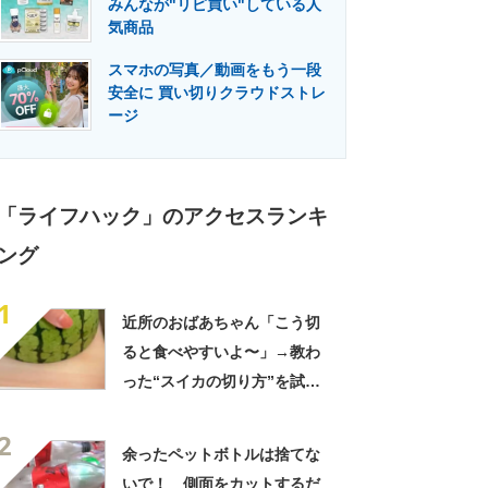
みんなが"リピ買い"している人
門メディア
建設×テクノロジーの最前線
気商品
スマホの写真／動画をもう一段
安全に 買い切りクラウドストレ
ージ
「ライフハック」のアクセスランキ
ング
1
近所のおばあちゃん「こう切
ると食べやすいよ〜」→教わ
った“スイカの切り方”を試し
てみると…… 目からウロコ
2
の光景に「やってみます」
余ったペットボトルは捨てな
いで！ 側面をカットするだ