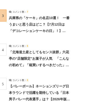
れました」（2/2） | ライフ ねとらぼリ
サーチ：2ページ目
コメント数：
7
3
兵庫県の「ケーキ」の名店10選！ 一番
うまいと思う店はどこ？【7月12日は
「デコレーションケーキの日」！】
（2/4） | 兵庫県 ねとらぼリサーチ：2ペ
ージ目
コメント数：
5
4
「北海道土産としてもセンス抜群」六花
亭の“店舗限定”お菓子が人気 「こんな
の初めて」「箱買いするべきだった」
（1/2） | 北海道 ねとらぼリサーチ
コメント数：
3
5
【バレーボール】ネーションズリーグ日
本ラウンドで活躍を期待している「日本
男子バレー代表選手」は？【2026年版・
人気投票実施中】（投票結果） | スポー