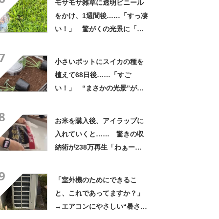
モサモサ雑草に透明ビニール
をかけ、1週間後……「すっ凄
い！」 驚がくの光景に「半
端ねぇ」「いい事だらけです
7
ね」
小さいポットにスイカの種を
植えて68日後……「すご
い！」 “まさかの光景”が
2200万再生 「天才的」「私
8
も試してみます！」
お米を購入後、アイラップに
入れていくと…… 驚きの収
納術が238万再生「わぁー！
目から鱗！！！」「これや
9
ろ！」
「室外機のためにできるこ
と、これであってますか？」
→エアコンにやさしい“暑さ対