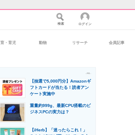
検索
ログイン
教育・育児
動物
リサーチ
会員記事
バイスの未来
好きが集まる 比べて選べる
- PR -
【抽選で5,000円分】Amazonギ
コミュニティ
マーケ×ITの今がよく分かる
フトカードが当たる！読者アン
ケート実施中
重量約999g、最新CPU搭載のビ
・活用を支援
ジネスPCの実力は？
【iHerb】「迷ったらこれ！」