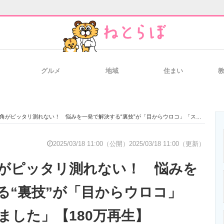
グルメ
地域
住まい
と未来を見通す
スマホと通信の最新トレンド
進化するPCとデ
ピッタリ測れない！ 悩みを一発で解決する“裏技”が「目からウロコ」「スッキリしました」【180万再生】
のいまが分かる
企業ITのトレンドを詳説
経営リーダーの
2025/03/18 11:00（公開）
2025/03/18 11:00（更新）
がピッタリ測れない！ 悩みを
T製品の総合サイト
IT製品の技術・比較・事例
製造業のIT導入
る“裏技”が「目からウロコ」
ました」【180万再生】