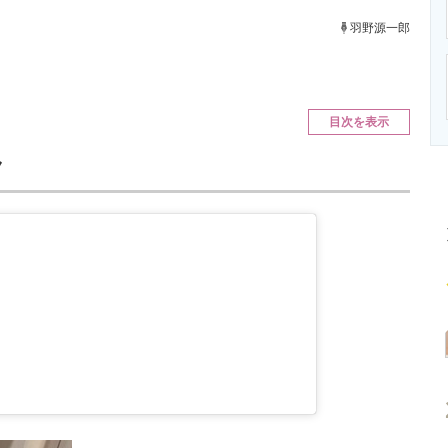
ニクス専門サイト
電子設計の基本と応用
エネルギーの専
羽野源一郎
目次を表示
ク