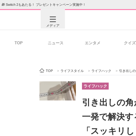
🎁 Switch 2もあたる！ プレゼントキャンペーン実施中！
メディア
TOP
ニュース
エンタメ
クイズ
注目記事を集めた総合ページ
ITの今
TOP
>
ライフスタイル
>
ライフハック
>
引き出しの角が
ビジネスと働き方のヒント
AI活用
ライフハック
引き出しの角
ITエンジニア向け専門サイト
企業向けI
一発で解決す
「スッキリし