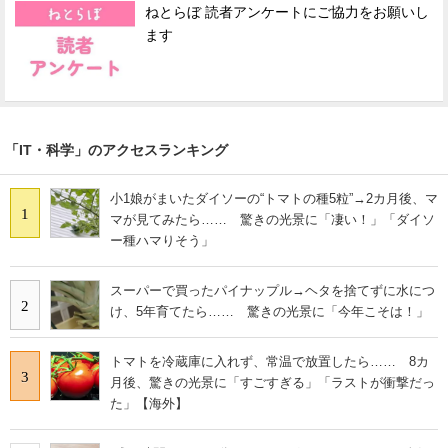
ねとらぼ 読者アンケートにご協力をお願いし
ます
「IT・科学」のアクセスランキング
小1娘がまいたダイソーの“トマトの種5粒”→2カ月後、マ
1
マが見てみたら…… 驚きの光景に「凄い！」「ダイソ
ー種ハマりそう」
スーパーで買ったパイナップル→ヘタを捨てずに水につ
2
け、5年育てたら…… 驚きの光景に「今年こそは！」
トマトを冷蔵庫に入れず、常温で放置したら…… 8カ
3
月後、驚きの光景に「すごすぎる」「ラストが衝撃だっ
た」【海外】