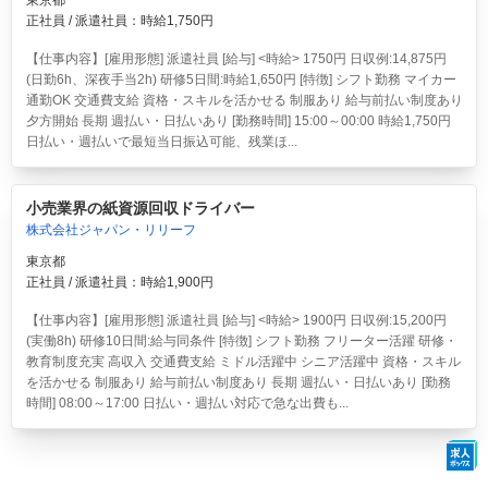
東京都
正社員 / 派遣社員：時給1,750円
【仕事内容】[雇用形態] 派遣社員 [給与] <時給> 1750円 日収例:14,875円
(日勤6h、深夜手当2h) 研修5日間:時給1,650円 [特徴] シフト勤務 マイカー
通勤OK 交通費支給 資格・スキルを活かせる 制服あり 給与前払い制度あり
夕方開始 長期 週払い・日払いあり [勤務時間] 15:00～00:00 時給1,750円
日払い・週払いで最短当日振込可能、残業ほ...
小売業界の紙資源回収ドライバー
株式会社ジャパン・リリーフ
東京都
正社員 / 派遣社員：時給1,900円
【仕事内容】[雇用形態] 派遣社員 [給与] <時給> 1900円 日収例:15,200円
(実働8h) 研修10日間:給与同条件 [特徴] シフト勤務 フリーター活躍 研修・
教育制度充実 高収入 交通費支給 ミドル活躍中 シニア活躍中 資格・スキル
を活かせる 制服あり 給与前払い制度あり 長期 週払い・日払いあり [勤務
時間] 08:00～17:00 日払い・週払い対応で急な出費も...