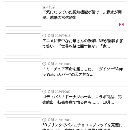
森永乳業
「気になっていた認知機能が菌で…」森永が開
発。感動の70代続出
PR
公開 2024/06/13
アニメに夢中なお母さんの誤爆LINEが物騒すぎ
て笑い 「世界を敵に回す気か」「家...
公開 2024/05/05
「ミニチュア革命を起こした」 ダイソー“App
le Watchカバー”の天才的な...
公開 2024/10/02
ゴディバの「ドーナツホール」コラボ商品、完
売続出 転売多数で憤る声も…… 10月...
公開 2024/07/06
3Dプリンタでパンにチョコスプレッドを完璧に