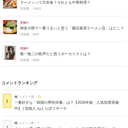
ラーメンって日本食？それとも中華料理？
回答数：19651
実施中
神奈川県で一番うまいと思う「横浜家系ラーメン店」はどこ？
回答数：8507
実施中
唯一無二の歌声だと思うボーカリストは？
回答数：8089
コメントランキング
コメント数：
21
1
一番好きな「韓国の男性俳優」は？【2026年版・人気投票実施
中】 | 芸能人 ねとらぼリサーチ
コメント数：
7
2