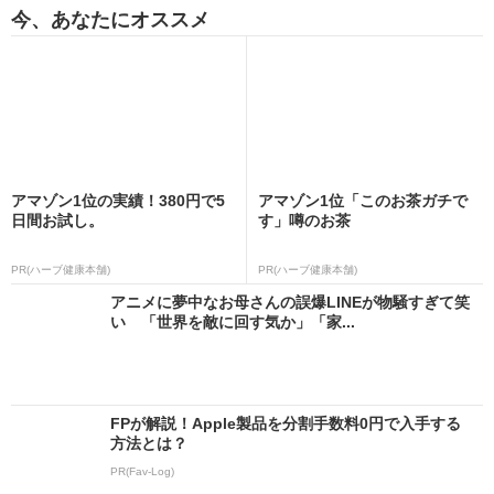
今、あなたにオススメ
アマゾン1位の実績！380円で5
アマゾン1位「このお茶ガチで
日間お試し。
す」噂のお茶
PR(ハーブ健康本舗)
PR(ハーブ健康本舗)
アニメに夢中なお母さんの誤爆LINEが物騒すぎて笑
い 「世界を敵に回す気か」「家...
FPが解説！Apple製品を分割手数料0円で入手する
方法とは？
PR(Fav-Log)