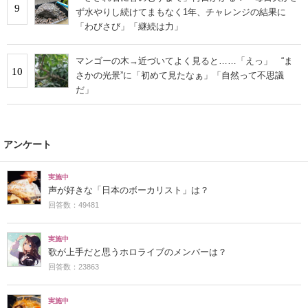
9
ず水やりし続けてまもなく1年、チャレンジの結果に
「わびさび」「継続は力」
マンゴーの木→近づいてよく見ると……「えっ」 “ま
10
さかの光景”に「初めて見たなぁ」「自然って不思議
だ」
アンケート
実施中
声が好きな「日本のボーカリスト」は？
回答数：49481
実施中
歌が上手だと思うホロライブのメンバーは？
回答数：23863
実施中