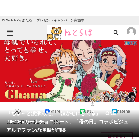
🎁 Switch 2もあたる！ プレゼントキャンペーン実施中！
ねとらぼメニュー
TOP
ニュース
エンタメ
クイズ
グルメ
地域
住まい
教育・育児
動物
リサーチ
IT・科学
2025/03/27 18:50（公開）
X
Share
LINE
hatena
会員記事
「ちょっと涙滲んだ」「泣かせにきてる」 ONE
PIECE×ガーナチョコレート、「母の日」コラボビジュ
これはずるいよ……。（泣）
メディア
アルでファンの涙腺が崩壊
目次を表示
注目記事を集めた総合ページ