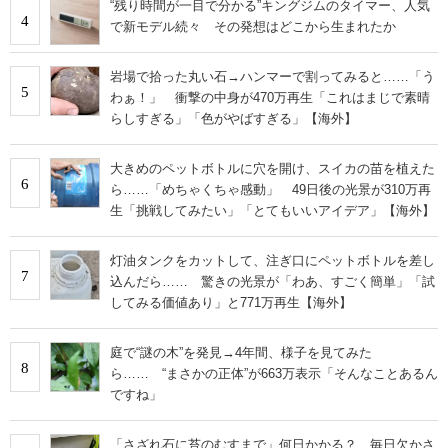
“残り時間が一目で分かる”キングジムのタイマー、人気
4
で新モデル続々 その発想はどこから生まれたか
岩場で拾った丸い石→ハンマーで割ってみると……「う
5
わぁ！」 衝撃の中身が470万再生「これはまじで素晴
らしすぎる」「色がやばすぎる」【海外】
大きめのペットボトルに穴を開け、スイカの苗を植えた
6
ら……「めちゃくちゃ感動」 49日後の光景が310万再
生「挑戦してみたい」「とてもいいアイデア」【海外】
灯油タンクをカットして、注ぎ口にペットボトルを差し
7
込んだら…… 驚きの光景が「わあ、すごく簡単」「試
してみる価値あり」と771万再生【海外】
庭で“謎の木”を発見→4年間、様子を見てみた
8
ら…… “まさかの正体”が663万表示「そんなことあるん
ですね」
「さざれ石に苔のむすまで」何日かかる？ 毎日欠かさ