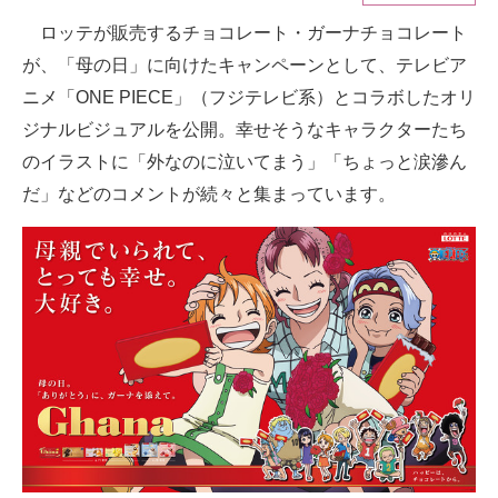
ロッテが販売するチョコレート・ガーナチョコレート
ITの今と未来を見通す
が、「母の日」に向けたキャンペーンとして、テレビア
スマホと通信の最新トレンド
ニメ「ONE PIECE」（フジテレビ系）とコラボしたオリ
ジナルビジュアルを公開。幸せそうなキャラクターたち
進化するPCとデバイスの未来
のイラストに「外なのに泣いてまう」「ちょっと涙滲ん
好きが集まる 比べて選べる
だ」などのコメントが続々と集まっています。
ビジネスと働き方のヒント
AI活用のいまが分かる
企業ITのトレンドを詳説
経営リーダーのコミュニティ
マーケ×ITの今がよく分かる
ITエンジニア向け専門サイト