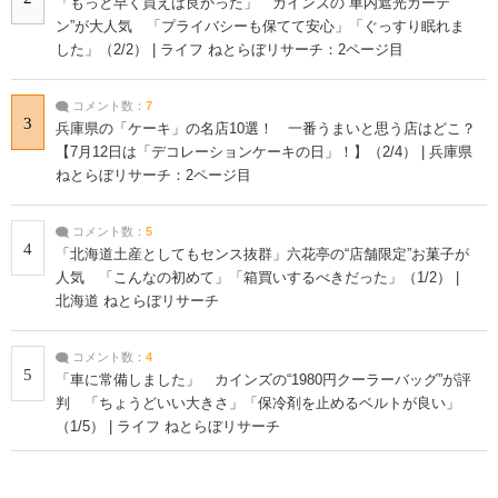
「もっと早く買えば良かった」 カインズの“車内遮光カーテ
ン”が大人気 「プライバシーも保てて安心」「ぐっすり眠れま
した」（2/2） | ライフ ねとらぼリサーチ：2ページ目
コメント数：
7
3
兵庫県の「ケーキ」の名店10選！ 一番うまいと思う店はどこ？
【7月12日は「デコレーションケーキの日」！】（2/4） | 兵庫県
ねとらぼリサーチ：2ページ目
コメント数：
5
4
「北海道土産としてもセンス抜群」六花亭の“店舗限定”お菓子が
人気 「こんなの初めて」「箱買いするべきだった」（1/2） |
北海道 ねとらぼリサーチ
コメント数：
4
5
「車に常備しました」 カインズの“1980円クーラーバッグ”が評
判 「ちょうどいい大きさ」「保冷剤を止めるベルトが良い」
（1/5） | ライフ ねとらぼリサーチ