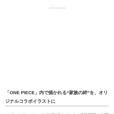
企業向けIT製品の総合サイト
advertisement
IT製品の技術・比較・事例
製造業のIT導入・活用を支援
モノづくり技術者専門サイト
エレクトロニクス専門サイト
電子設計の基本と応用
エネルギーの専門メディア
建設×テクノロジーの最前線
「ONE PIECE」内で描かれる“家族の絆”を、オリ
ちょっと気になるネットの話題
ジナルコラボイラストに